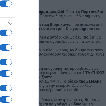
ς Σουηδίας
στο πρόγραμμα των ΦΔΙ
. Το ότι η
Πορτογαλία
μυντική βιομηχανία της Πορτογαλίας είναι ψιλο-ασήμαντη.
ι και μια
τεράστια αμυντική βιομηχανία
, που φτιάχνει από
τις ΦΔΙ μόνο καλό θα είναι για εμάς. Και
για σήμερα (σε
α
προηγμένο παρεμβολέα ραντάρ
, καθώς δεν “παίζει” να
ύ πολέμου
. Επίσης, βλέπω να αγοράζουμε την πατέντα για
ούς εκσυγχρονισμούς
των πλοίων τους. Αν δούμε τι έκαναν
σε 15 με 20 χρόνια εκσυγχρονίσουν τις δικές τους ΦΔΙ, τότε
ρονισμό.
ΝΣ100
 είναι πως ανακοινώθηκε η υπογραφή της προμήθειας των
ΗΝ
από τη ΓΔΑΕΕ. Σε αυτά περιλαμβάνονται τα 4
ΤΑΚΤΙΚΟΣ
,
 επιτέλους εκσυγχρονίζονται
.
το ΠΝ
, αλλά και η ελληνική ΣΣΜΑΡΤ.
Το
ρίσκο της ΣΣΜΑΡΤ
ι σχεδόν καταστροφικό για την εταιρεία. Δεν το λέω
τι κάνει το κάνει πάνω και πέρα από το κέρδος.
νέες φρεγάτες του ΠΝ
, όποιες κι αν ήταν αυτές, θα είχαν
ότητα να κάνει αλλαγές και
να γράψει κώδικα
για το