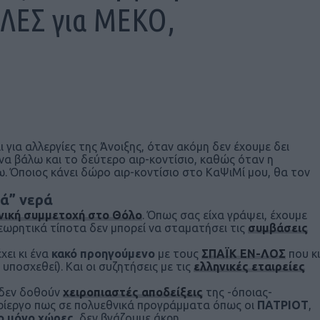
ΑΛΕΣ για ΜΕΚΟ,
 για αλλεργίες της Άνοιξης, όταν ακόμη δεν έχουμε δει
 να βάλω και το δεύτερο αιρ-κοντίσιο, καθώς όταν η
. Όποιος κάνει δώρο αιρ-κοντίσιο στο ΚαΨιΜί μου, θα τον
λά” νερά
νική συμμετοχή στο Θόλο
. Όπως σας είχα γράψει, έχουμε
Θεωρητικά τίποτα δεν μπορεί να σταματήσει τις
συμβάσεις
έχει κι ένα
κακό προηγούμενο
με τους
ΣΠΑΪΚ ΕΝ-ΛΟΣ
που κι
υποσχεθεί). Και οι συζητήσεις με τις
ελληνικές εταιρείες
 δεν δοθούν
χειροπιαστές αποδείξεις
της -όποιας-
περίεργο πως σε πολυεθνικά προγράμματα όπως οι
ΠΑΤΡΙΟΤ
,
ο μόνο χώρες
, δεν βγάζουμε άκρη.