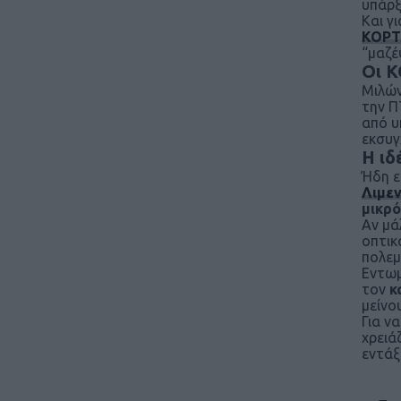
υπάρξ
Και γ
ΚΟΡΤ
“μαζέ
Οι 
Μιλών
την Π
από υ
εκσυγ
Η ιδ
Ήδη ε
Λιμεν
μικρ
Αν μά
οπτικά
πολεμ
Εντωμ
τον
κ
μείνο
Για ν
χρειά
εντάξ