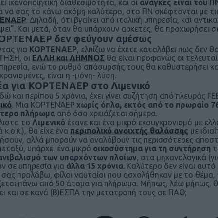
ει ικανοποιητική διαθεσιμότητα, και οι
ανάγκες είναι του Π
ια να σας το κάνω ακόμη καλύτερο, στο ΠΝ σκέφτονται με 
ΕΝΑΕΡ
. Δηλαδή, ότι βγαίνει από ιταλική υπηρεσία, και αντι
ψει”. Και μετά, όταν θα υπάρχουν αρκετές, θα προχωρήσει σ
ΚΟΡΤΕΝΑΕΡ δεν φεύγουν αμέσως
τας για
ΚΟΡΤΕΝΑΕΡ
, ελπίζω να έχετε καταλάβει πως δεν 
ΤΗΣΗ, οι
ΕΛΛΗ και ΛΗΜΝΟΣ
θα είναι προφανώς οι τελευταί
πηρεσία, ενώ το ρυθμό απόσυρσής τους θα καθυστερήσει κα
χρονισμένες, είναι η -μόνη- λύση.
έα για ΚΟΡΤΕΝΑΕΡ στο Λιμενικό
δώ και περίπου 5 χρόνια, έχει γίνει συζήτηση από πλευράς ΓΕ
ικό
. Μια ΚΟΡΤΕΝΑΕΡ
χωρίς όπλα, εκτός από το πρωραίο 7
ότερο πλήρωμα
από όσο χρειάζεται σήμερα.
λιστα το
Λιμενικό
έκανε και ένα μικρό εκσυγχρονισμό με ελ
 κ.ο.κ.), θα είχε ένα
περιπολικό ανοιχτής θαλάσσης
με ιδια
ήσουν, αλλά μπορούν να αναλάβουν τις περισσότερες αποστ
εταξύ, υπάρχει ένα μικρό
οικοσύστημα για τη συντήρηση
τ
ανιβαλισμό των υπαρχόντων πλοίων
, στα μηχανολογικά (γ
υν σε υπηρεσία για
άλλα 15 χρόνια
. Καλύτερο δεν είναι αυτ
α σας προλάβω, φίλοι ναυταίοι που ασχολήθηκαν με το θέμα, μ
ζεται πάνω από 50 άτομα για πλήρωμα. Μήπως, λέω μήπως, θα
ει και σε κανά (Β)ΕΣΠΑ την μετατροπή τους σε ΠΑΘ;