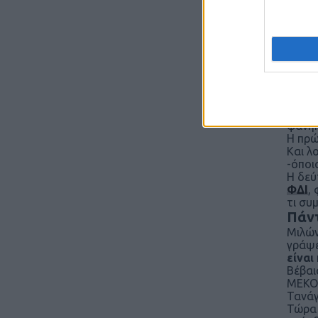
ολλαν
(προτ
Ας ελ
το
ΣΕ
απολύ
εξειδι
Ο πρ
Μιλών
αυτά 
φάνηκ
Η πρώ
Και λ
-όποι
Η δεύ
ΦΔΙ
,
τι συ
Πάντ
Μιλών
γράψε
είναι
Βέβαι
ΜΕΚΟ2
Τανάγ
Τώρα 