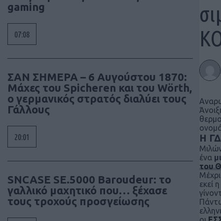
gaming
σι
ΚΟ
07:08
ΣΑΝ ΣΗΜΕΡΑ – 6 Αυγούστου 1870:
Μάχες του Spicheren και του Wörth,
ο γερμανικός στρατός διαλύει τους
Αναρω
Γάλλους
Άνοιξ
θερμο
ονομά
20:01
Η ΓΔ
Μιλών
ένα
μ
του 
Μέχρι
SNCASE SE.5000 Baroudeur: το
εκεί 
γαλλικό μαχητικό που… ξέχασε
γίνον
τους τροχούς προσγείωσης
Πάντω
ελλην
οι
ΕΣ