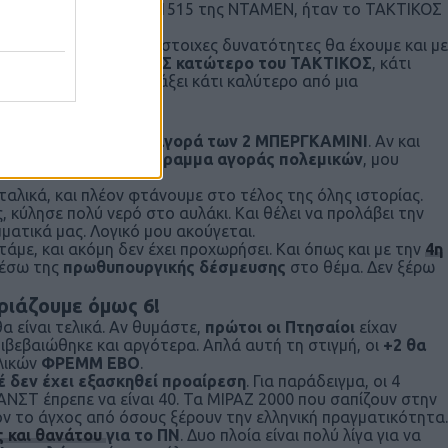
ματα της ολλανδικής 11515 της ΝΤΑΜΕΝ, ήταν το ΤΑΚΤΙΚΟΣ
ά του ΠΝ
, και πως αντίστοιχες δυνατότητες θα έχουμε και με
αισία είχε βρει το
ΣΕΤΙΣ κατώτερο του ΤΑΚΤΙΚΟΣ
, κάτι
πλοία
. Δύσκολα να φτιάξει κάτι καλύτερο από μια
πηση, μίλησε για την
αγορά των 2 ΜΠΕΡΓΚΑΜΙΝΙ
. Αν και
αναφορά σε ένα πρόγραμμα αγοράς πολεμικών
, μου
ταλικά, και πλέον φτάνουμε στο τέλος της όλης ιστορίας.
 κύλησε πολύ νερό στο αυλάκι. Και θέλει να προλάβει την
ματικά μας. Λογικό μου ακούγεται.
τάμε, και ακόμη δεν έχει προχωρήσει. Και όπως και με την
4η
 μέσω της
πρωθυπουργικής δέσμευσης
στο θέμα. Δεν ξέρω
ιάζουμε όμως 6!
α είναι τελικά. Αν θυμάστε,
πρώτοι οι Πτησαίοι
είχαν
επιβεβαιώθηκε και αργότερα. Απλά αυτή τη στιγμή, οι
+2 θα
αλικών
ΦΡΕΜΜ ΕΒΟ
.
 δεν έχει εξασκηθεί προαίρεση
. Για παράδειγμα, οι 4
ΣΤ έπρεπε να είναι 40. Τα ΜΙΡΑΖ 2000 που σαπίζουν στην
όν το άγχος από όσους ξέρουν την ελληνική πραγματικότητα.
ς και θανάτου
για το ΠΝ
. Δυο πλοία είναι πολύ λίγα για να