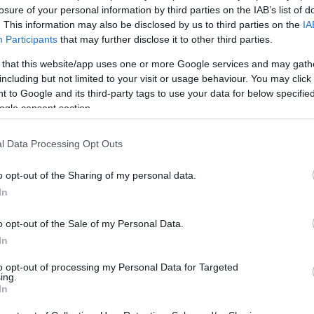
σκάφη μας στην Ελλάδα
, που για μένα είναι το σημαντικότε
losure of your personal information by third parties on the IAB’s list of
περγκαμίνι
. This information may also be disclosed by us to third parties on the
IA
τας για συντήρηση στην Ελλάδα, το ΠΝ έχει ήδη προβλέψει 
Participants
that may further disclose it to other third parties.
δα
. Τα πλοία θα έρθουν στην Ελλάδα μετά από περιορισμένες
τερα
σε ελληνικά ναυπηγεία.
 that this website/app uses one or more Google services and may gath
ς, υπάρχει η βούληση από ελληνικής πλευράς,
τα υποσυστήμ
including but not limited to your visit or usage behaviour. You may click 
λληνικές εταιρείες. Όπως σας έχω ξαναγράψει, πχ τα
ΣΗΦΑΗΡ
 to Google and its third-party tags to use your data for below specifi
 να τα συντηρεί ελληνική εταιρεία αν χρειάζεται κάτι περισσ
ogle consent section.
ς, το ΠΝ εξετάζει το θέμα του
ΑΘΕΝΑ
, του κέντρου μάχης τ
ΕΣ
για τις ΜΕΚΟ200ΗΝ, και την ύπαρξη του
ΣΕΤΙΣ για τις ΦΔ
ο ΠΝ.
l Data Processing Opt Outs
λέει “εξετάζει το θέμα”, εξετάζει το πόσο θα κοστίζει, και τι
εχών
που θα φεύγουν π.χ. από τις ΜΕΚΟ και θα πηγαίνουν στι
o opt-out of the Sharing of my personal data.
δή την
ενσωμάτωση νέων υποσυστημάτων
στο
ΑΘΕΝΑ
,
οι
έμα ΣΕΤΙΣ συνεχίζει να “βασανίζει” το ΠΝ
In
ι να πούμε πως το ΠΝ είχε συνηθίσει να κάνει ότι “γούσταρε
ή (φτιάχνει ΤΑΚΤΙΚΟΣ, ΝΣ100, ΣΤΙΡ κ.ο.κ) αλλά εδώ και πολλά
o opt-out of the Sale of my Personal Data.
ι χέρι”
στο ΤΑΚΤΙΚΟΣ.
Η ΝΑΒΑΛ ΓΚΡΟΥΠ
, ακόμη και σήμερα
In
τητα
.
σημαίνει πως ότι και να θελήσει στο μέλλον το ΠΝ
να προσθ
to opt-out of processing my Personal Data for Targeted
μαντικότερο, σε
συμφωνία
, με τη ΝΑΒΑΛ.
Κανονικά θα έπρ
ing.
ες εκδόσεις λογισμικού
του
ΣΕΤΙΣ
. Και αυτή τη στιγμή που 
In
αμβάνομαι πως θα ξεκινήσουν κάποιοι
τα “γνωστά”, ΚαΨιΜι
ω να καταλαβαίνουν οι υπόλοιποι πως προσωπικά, όπως και ο