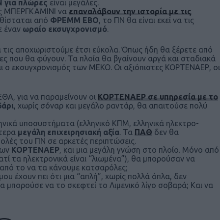
Ν για πλώρες
είναι μεγάλες.
τις ΜΠΕΡΓΚΑΜΙΝΙ να
επαναλάβουν την ιστορία με τις
καθίσταται από
ΦΡΕΜΜ ΕΒΟ
, το ΠΝ θα είναι εκεί να τις
ε έναν
ωραίο εκσυγχρονισμό
.
θα τις αποχωριστούμε έτσι εύκολα. Όπως ήδη θα ξέρετε από
ες που θα φύγουν. Τα πλοία θα βγαίνουν αργά και σταδιακά
ι ο εκσυγχρονισμός των ΜΕΚΟ. Οι αξιόπιστες ΚΟΡΤΕΝΑΕΡ, οι
ΕΘΑ, για να παραμείνουν οι
ΚΟΡΤΕΝΑΕΡ σε υπηρεσία με το
6άρι
, χωρίς σόναρ και μεγάλο ραντάρ, θα απαιτούσε πολύ
ληνικά υποσυστήματα (ελληνικό ΚΠΜ, ελληνικά ηλεκτρο-
ίτερα
μεγάλη επιχειρησιακή αξία
. Τα
ΠΑΘ
δεν θα
ολές του ΠΝ σε αρκετές περιπτώσεις.
ων
ΚΟΡΤΕΝΑΕΡ
, και μια μεγάλη γνώση στο πλοίο. Μόνο από
ιατί τα ηλεκτρονικά είναι “λιωμένα”), θα μπορούσαν να
ό από το να τα κάνουμε κατσαρόλες;
ου έχουν πει ότι μια “απλή”, χωρίς πολλά όπλα, δεν
 μπορούσε να το σκεφτεί το Λιμενικό λίγο σοβαρά; Και να