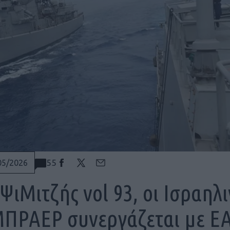
55
05/2026
ΨιΜιτζής vol 93, οι Ισραηλ
ΠΡΑΕΡ συνεργάζεται με ΕΑ