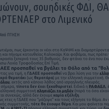
μώνουν, σουηδικές ΦΔΙ, Θ
ΡΤΕΝΑΕΡ στο Λιμενικό
Από ΠΤΗΣΗ
τιέμαι, πως έρχονται οι νέοι στο ΚαΨιΜί και διαμαρτύρονται
η και πήγαμε κατευθείας Καλοκαίρι. Και φοβάμαι, πως πρέπει
κρασία ξεπερνά τους 35 βαθμούς, δεν φτάνει το ένα που έχω
σω Λοχία Τροφοδοσίας Επί Τιμή.
ΑΕΕ προσπαθεί να βγάλει το Θόλο από τα “θο
τας για τιμή, η
ΓΔΑΕΕ προσπαθεί
να βρει λύση για την
ελλη
ικρό θεματάκι
(ως
θεματάρα
) με την ελληνική συμμετοχή. 
Θόλου
, εκτός από κάποιο λάθος από ισραηλινής πλευράς.
 σήμερα,
τίποτα δεν έχει ξεκαθαριστεί
. Ειδικά η
ΡΑΦΑΕΛ
, 
η ελληνική συμμετοχή
πλησιάζει το μηδέν
(παρά τα όσα είχαν 
ται συνεχώς, αλλά δεν έχουμε
καμία εξέλιξη
.
ς χτες η ΓΔΑΕΕ που “μάζεψε” και τους εξήγησε το θέμα. Αν
ικής συμμετοχής,
τότε θα έχουμε θέμα
. Και μου φαίνεται 
ΣΜ
, οι
ΑΊΡΙΣ-ΤΙ
πήραμε ελληνική συμμετοχή, και τώρα, με
δυ