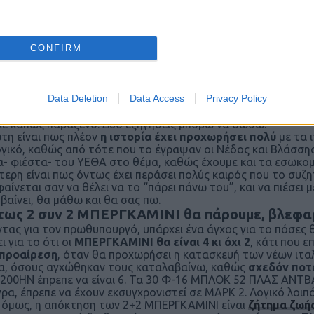
δικό ΣΙ-ΕΜ-ΕΣ. Μάλιστα, ένα από τα βασικότερα πλεονεκτή
άθηκε και στην
ΑΡΡΟΟΥΧΕΝΤ 140
).
πίσουμε πως το
ΤΑΚΤΙΚΟΣ
θα συνεχίσει να είναι στην
καρδι
ΤΙΣ
και το
ΑΘΕΝΑ
. Και θυμίζω πως πριν μια δεκαετία, η Μαλ
CONFIRM
τως λογικό.
Η ΘΑΛΕΣ κάνει ηλεκτρονικά, η ΝΑΒΑΛ κάνει 
κευμένη εταιρεία, το λέει η κοινή λογική.
ωθυπουργός μίλησε για τις ΜΠΕΡΓΚΑΜΙΝΙ
Data Deletion
Data Access
Privacy Policy
τας για πλοία, ο Μητσοτάκης στην εβδομαδιαία του ανασκό
είναι γνωστά πράγματα εδώ και καιρό, δεν σας κρύβω ότι
η 
ε κάπως παράξενο. Δυο εξηγήσεις μπορώ να δώσω.
τη είναι πως πλέον
η ιστορία έχει προχωρήσει πολύ
με τα ι
ογικό, καθώς από τότε που το έγραψαν οι Νέδος και Βλάσσης,
α- φιέστα- του ΥΕΘΑ στο θέμα, καθώς έχουμε και τα εσωκομ
τερη είναι πως όντως έχει περάσει πολύς καιρός που το συζη
 φαίνεται σαν να θέλει να το “πάρει πάνω του”, και να πιέσει
μβαίνει, θα μάθω και θα σας πω.
ως 2 συν 2 ΜΠΕΡΓΚΑΜΙΝΙ θα πάρουμε, βλεφαρ
τας για τον πρωθυπουργό, υπάρχει ένα άγχος για το πόσες θ
ι για το ότι οι
ΜΠΕΡΓΚΑΜΙΝΙ θα είναι 4 κι όχι 2
, κάτι που 
 προαίρεση
, όταν θα προχωρήσει η κατασκευή των νέων ιτ
α, όσους αγχώθηκαν τους καταλαβαίνω, καθώς
σχεδόν ποτέ
00ΗΝ έπρεπε να είναι 6. Τα 30 Φ-16 ΜΠΛΟΚ 52 ΠΛΑΣ ΑΝΤΒΑΝ
ρα, έπρεπε να έχουν εκσυγχρονιστεί σε ΜΑΡΚ 2. Λογικό λοιπ
όμως, η απόκτηση των 2+2 ΜΠΕΡΓΚΑΜΙΝΙ είναι
ζήτημα ζωή