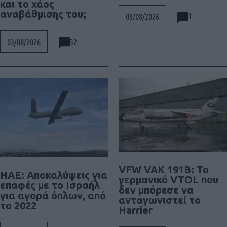
και το χάος
αναβάθμισης του;
1
03/08/2026
32
03/08/2026
VFW VAK 191B: Το
ΗΑΕ: Αποκαλύψεις για
γερμανικό VTOL που
επαφές με το Ισραήλ
δεν μπόρεσε να
για αγορά όπλων, από
ανταγωνιστεί το
το 2022
Harrier