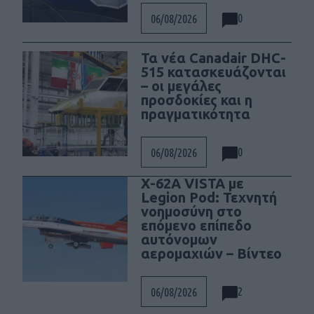
0
06/08/2026
Τα νέα Canadair DHC-
515 κατασκευάζονται
– οι μεγάλες
προσδοκίες και η
πραγματικότητα
0
06/08/2026
X-62A VISTA με
Legion Pod: Τεχνητή
νοημοσύνη στο
επόμενο επίπεδο
αυτόνομων
αερομαχιών – Βίντεο
2
06/08/2026