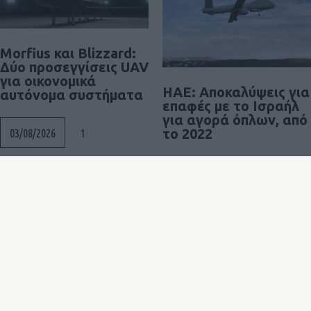
Morfius και Blizzard:
Δύο προσεγγίσεις UAV
για οικονομικά
ΗΑΕ: Αποκαλύψεις για
αυτόνομα συστήματα
επαφές με το Ισραήλ
για αγορά όπλων, από
το 2022
1
03/08/2026
0
03/08/2026