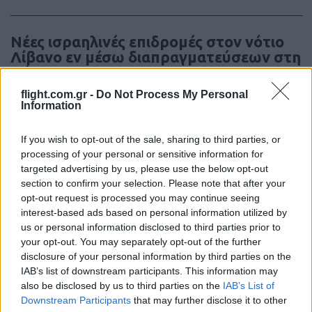
Νέες ισραηλινές επιδρομές στον νότιο
Λίβανο εν μέσω διαπραγματεύσεων στη
Ρώμη
flight.com.gr -
Do Not Process My Personal
Information
12:58
If you wish to opt-out of the sale, sharing to third parties, or
processing of your personal or sensitive information for
Ο Τραμπ αρνείται ότι αντιμετωπίζει
targeted advertising by us, please use the below opt-out
έλλειψη πυρομαχικών και καταφέρεται
section to confirm your selection. Please note that after your
opt-out request is processed you may continue seeing
εναντίον των ΜΜΕ
interest-based ads based on personal information utilized by
us or personal information disclosed to third parties prior to
11:52
your opt-out. You may separately opt-out of the further
disclosure of your personal information by third parties on the
IAB’s list of downstream participants. This information may
also be disclosed by us to third parties on the
IAB’s List of
Δύο Ισραηλινοί στρατιωτικοί νεκροί
Downstream Participants
that may further disclose it to other