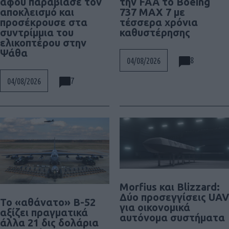
αφού παραβίασε τον
την FAA το Boeing
αποκλεισμό και
737 MAX 7 με
προσέκρουσε στα
τέσσερα χρόνια
συντρίμμια του
καθυστέρησης
ελικοπτέρου στην
Ψάθα
8
04/08/2026
7
04/08/2026
Morfius και Blizzard:
Δύο προσεγγίσεις UAV
Το «αθάνατο» B-52
για οικονομικά
αξίζει πραγματικά
αυτόνομα συστήματα
άλλα 21 δις δολάρια