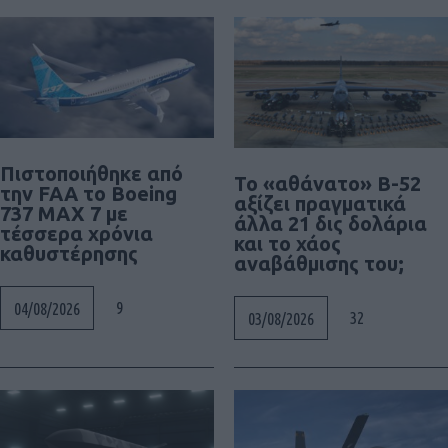
Πιστοποιήθηκε από
Το «αθάνατο» B-52
την FAA το Boeing
αξίζει πραγματικά
737 MAX 7 με
άλλα 21 δις δολάρια
τέσσερα χρόνια
και το χάος
καθυστέρησης
αναβάθμισης του;
9
04/08/2026
32
03/08/2026