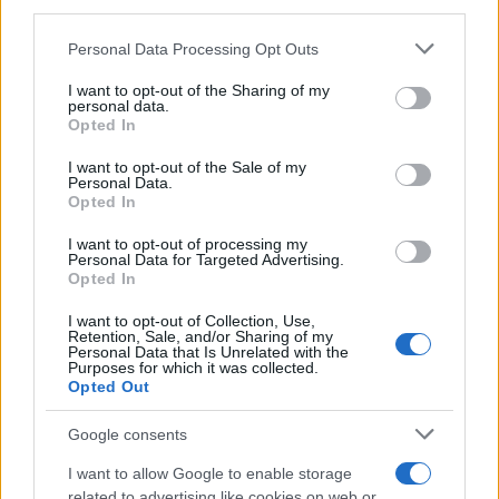
στον νότιο Λίβανο
third parties.
Please note that this website/app uses one or more Google
Personal Data Processing Opt Outs
09:04
services and may gather and store information including but
not limited to your visit or usage behaviour. You may click to
I want to opt-out of the Sharing of my
personal data.
grant or deny consent to Google and its third-party tags to
Opted In
use your data for below specified purposes in below Google
X-62A VISTA με Legion Pod: Τεχνητή
consent section.
I want to opt-out of the Sale of my
Personal Data.
νοημοσύνη στο επόμενο επίπεδο
Opted In
αυτόνομων αερομαχιών – Βίντεο
I want to opt-out of processing my
Personal Data for Targeted Advertising.
08:59
Opted In
I want to opt-out of Collection, Use,
Retention, Sale, and/or Sharing of my
Personal Data that Is Unrelated with the
Ιράν και Ομάν: συμφώνησαν για νέο
Purposes for which it was collected.
Opted Out
δρομολόγιο πλοίων που θέλουν να
διασχίσουν τα Στενά του Ορμούζ
Google consents
I want to allow Google to enable storage
08:20
related to advertising like cookies on web or