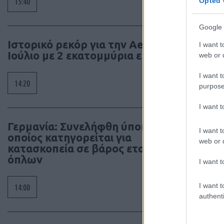
15:40
Opted 
Google 
Ιστορικό ρεκόρ για την Aegean τον
I want t
Ιούλιο με 2 εκατομμύρια επιβάτες
web or d
I want t
14:20
purpose
I want 
Γερμανία: Συνελήφθη ύποπτος ο
I want t
οποίος κατηγορείται για
web or d
κατασκοπεία σε βάρος εταιρίας
όπλων
I want t
I want t
14:00
authenti