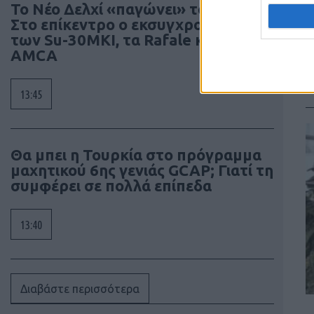
Το Νέο Δελχί «παγώνει» το Su-57E –
Στο επίκεντρο ο εκσυγχρονισμός
των Su-30MKI, τα Rafale και το
AMCA
13:45
Θα μπει η Τουρκία στο πρόγραμμα
μαχητικού 6ης γενιάς GCAP; Γιατί τη
συμφέρει σε πολλά επίπεδα
13:40
Διαβάστε περισσότερα