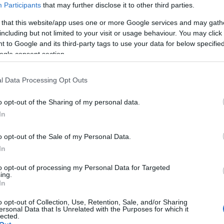
Participants
that may further disclose it to other third parties.
 that this website/app uses one or more Google services and may gath
including but not limited to your visit or usage behaviour. You may click 
 to Google and its third-party tags to use your data for below specifi
ogle consent section.
l Data Processing Opt Outs
o opt-out of the Sharing of my personal data.
In
o opt-out of the Sale of my Personal Data.
In
to opt-out of processing my Personal Data for Targeted
Falcon IV: Κάθε φορητός
ing.
In
ασύρματος μετατρέπεται σε
παρεμβολέα κατά drones
o opt-out of Collection, Use, Retention, Sale, and/or Sharing
ersonal Data that Is Unrelated with the Purposes for which it
lected.