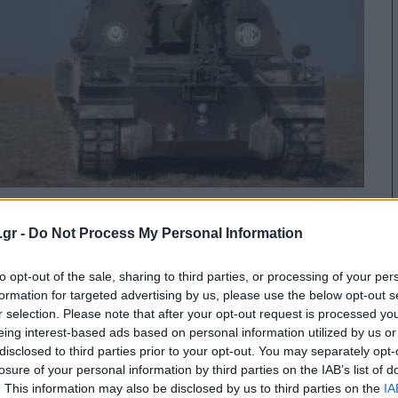
Gurhan, το τουρκικό οβιδοβόλο
.gr -
Do Not Process My Personal Information
155 χιλιοστών, με ηλεκτροκίνηση
to opt-out of the sale, sharing to third parties, or processing of your per
7
01/08/2026
formation for targeted advertising by us, please use the below opt-out s
r selection. Please note that after your opt-out request is processed y
eing interest-based ads based on personal information utilized by us or
disclosed to third parties prior to your opt-out. You may separately opt-
losure of your personal information by third parties on the IAB’s list of
. This information may also be disclosed by us to third parties on the
IA