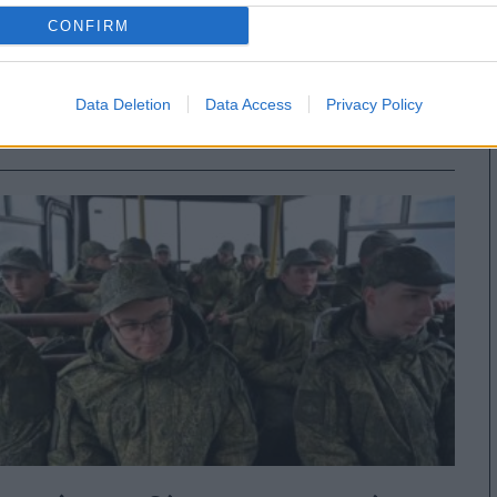
εγχώρια παραγωγή Patriot αλλά
CONFIRM
με… μακρύ ορίζοντα
Data Deletion
Data Access
Privacy Policy
17
29/07/2026