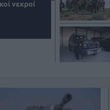
κοί νεκροί