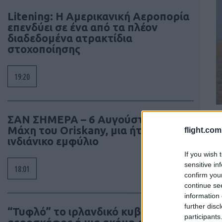
Litening: Η Αμερικανική Αεροπορία
επενδύει σε ένα από τα πλέον
διαδεδομένα ατρακτίδια
στοχοποίησης
19:20
ΣΑΝ ΣΗΜΕΡΑ – 6 Αυγούστου 1777:
Μάχη του Oriskany, μια ήττα με
flight.com
ινδιάνικο εμφύλιο
If you wish 
sensitive in
18:01
confirm you
continue se
information 
further disc
“Τυφλό” το ιρλανδικό κυβερνητικό
participants