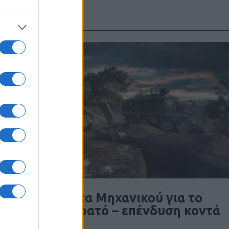
Νέα οχήματα Μηχανικού για το
Γαλλικό Στρατό – επένδυση κοντά
στο €1 δις