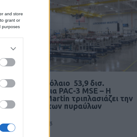
er and store
to grant or
ed purposes
Μέγα-συμβόλαιο 53,9 δισ.
δολαρίων για PAC-3 MSE – Η
Lockheed Martin τριπλασιάζει την
παραγωγή των πυραύλων
5
30/07/2026