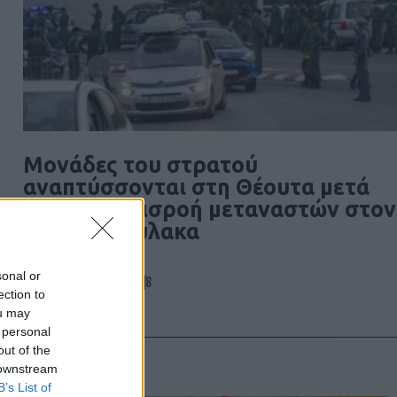
Μονάδες του στρατού
αναπτύσσονται στη Θέουτα μετά
τη μαζική εισροή μεταναστών στον
ισπανικό θύλακα
sonal or
8
31/07/2026
ection to
ou may
 personal
out of the
 downstream
B’s List of