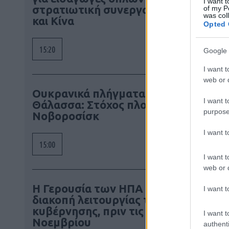
I want t
στρατιωτική συνεργασία με Ρωσία
of my P
was col
και Κίνα
Opted 
15:20
Google 
I want t
web or d
Ουκρανικά πλήγματα στη Μαύρη
I want t
Θάλασσα: Στόχος πλοία κοντά στο
purpose
Νοβοροσίσκ
I want 
15:00
I want t
web or d
Η Γερουσία των ΗΠΑ απέτρεψε
I want t
διακοπή λειτουργίας της
κυβέρνησης, πριν τις εκλογές
I want t
Νοεμβρίου
authenti