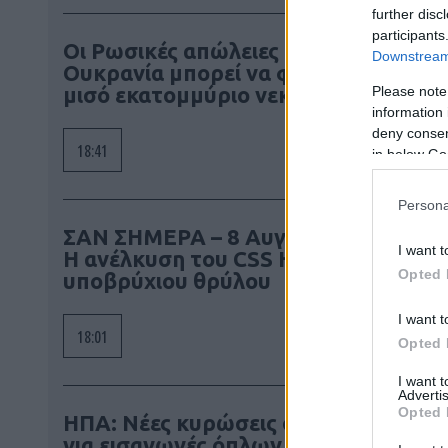
further disc
participants
Οι Ρωσικές απώλειες στην
Downstream 
Ουκρανία μπορεί να φθάνουν το
μισό εκατομμύριο νεκρούς
Please note
information 
deny consent
18:41
in below Go
Persona
ΣΑΝ ΣΗΜΕΡΑ – 8 Αυγούστου 2000:
I want t
Η ανέλκυση του CSS Hunley, ενός
Opted 
υποβρύχιου θρύλου
I want t
18:01
Opted 
I want 
Advertis
Opted 
ΗΠΑ: Νέες κυρώσεις στην Κούβα
για εισαγωγές όπλων και