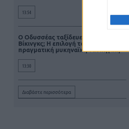
13:54
Ο Οδυσσέας ταξίδευε με πλοίο των
Βίκινγκς; Η επιλογή του Νόλαν και η
πραγματική μυκηναϊκή ναυπηγική
13:30
Διαβάστε περισσότερα