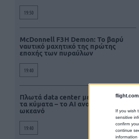
19:50
McDonnell F3H Demon: Το βαρύ
ναυτικό μαχητικό της πρώτης
εποχής των πυραύλων
19:40
flight.com
Πλωτά data center με ενέργεια από
τα κύματα – το AI ανοίγεται στον
ωκεανό
If you wish 
sensitive in
confirm you
19:40
continue se
information 