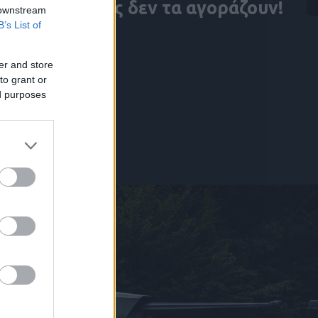
οπλες Δυνάμεις δεν τα αγοράζουν!
 downstream
B’s List of
er and store
to grant or
ed purposes