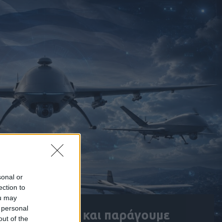
sonal or
ection to
ou may
 personal
υ σχεδιάζουμε και παράγουμε
out of the