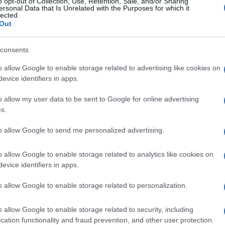
o opt-out of Collection, Use, Retention, Sale, and/or Sharing
ersonal Data that Is Unrelated with the Purposes for which it
lected.
Out
consents
o allow Google to enable storage related to advertising like cookies on
evice identifiers in apps.
o allow my user data to be sent to Google for online advertising
s.
to allow Google to send me personalized advertising.
Valhalla Skythunde
αεράμυνας που ταιρ
o allow Google to enable storage related to analytics like cookies on
evice identifiers in apps.
28
04/08/2026
o allow Google to enable storage related to personalization.
o allow Google to enable storage related to security, including
ΔΙΑΒΑΣΤΕ ΠΕΡΙΣΣΟΤΕΡΑ
cation functionality and fraud prevention, and other user protection.