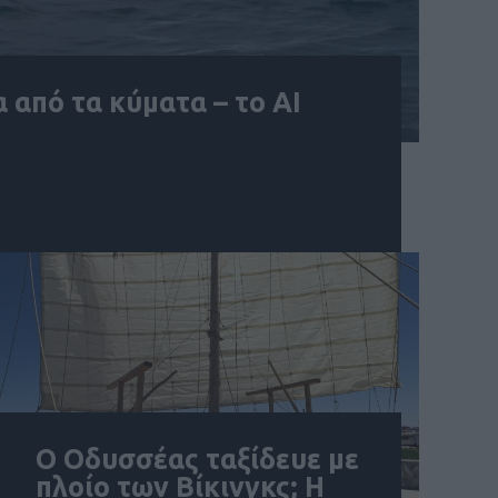
 από τα κύματα – το AI
Ο Οδυσσέας ταξίδευε με
πλοίο των Βίκινγκς; Η