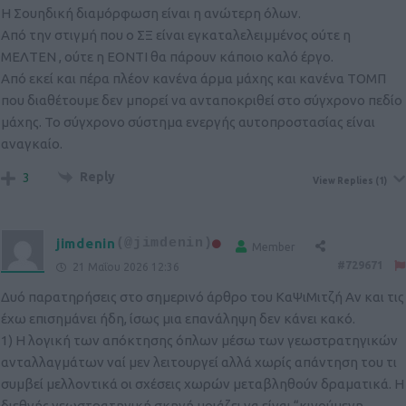
Η Σουηδική διαμόρφωση είναι η ανώτερη όλων.
Από την στιγμή που ο ΣΞ είναι εγκαταλελειμμένος ούτε η
ΜΕΛΤΕΝ , ούτε η ΕΟΝΤΙ θα πάρουν κάποιο καλό έργο.
Από εκεί και πέρα πλέον κανένα άρμα μάχης και κανένα ΤΟΜΠ
που διαθέτουμε δεν μπορεί να ανταποκριθεί στο σύγχρονο πεδίο
μάχης. Το σύγχρονο σύστημα ενεργής αυτοπροστασίας είναι
αναγκαίο.
Reply
3
View Replies
(1)
jimdenin
(@jimdenin)
Member
#729671
21 Μαΐου 2026 12:36
Δυό παρατηρήσεις στο σημερινό άρθρο του ΚαΨιΜιτζή Αν και τις
έχω επισημάνει ήδη, ίσως μια επανάληψη δεν κάνει κακό.
1) Η λογική των απόκτησης όπλων μέσω των γεωστρατηγικών
ανταλλαγμάτων ναί μεν λειτουργεί αλλά χωρίς απάντηση του τι
συμβεί μελλοντικά οι σχέσεις χωρών μεταβληθούν δραματικά. Η
διεθνής γεωστρατηγική σκηνή μοιάζει να είναι “κινούμενη