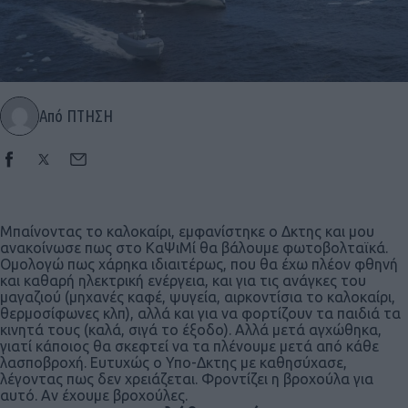
Από ΠΤΗΣΗ
Μπαίνοντας το καλοκαίρι, εμφανίστηκε ο Δκτης και μου
ανακοίνωσε πως στο ΚαΨιΜί θα βάλουμε φωτοβολταϊκά.
Ομολογώ πως χάρηκα ιδιαιτέρως, που θα έχω πλέον φθηνή
και καθαρή ηλεκτρική ενέργεια, και για τις ανάγκες του
μαγαζιού (μηχανές καφέ, ψυγεία, αιρκοντίσια το καλοκαίρι,
θερμοσίφωνες κλπ), αλλά και για να φορτίζουν τα παιδιά τα
κινητά τους (καλά, σιγά το έξοδο). Αλλά μετά αγχώθηκα,
γιατί κάποιος θα σκεφτεί να τα πλένουμε μετά από κάθε
λασποβροχή. Ευτυχώς o Υπο-Δκτης με καθησύχασε,
λέγοντας πως δεν χρειάζεται. Φροντίζει η βροχούλα για
αυτό. Αν έχουμε βροχούλες.