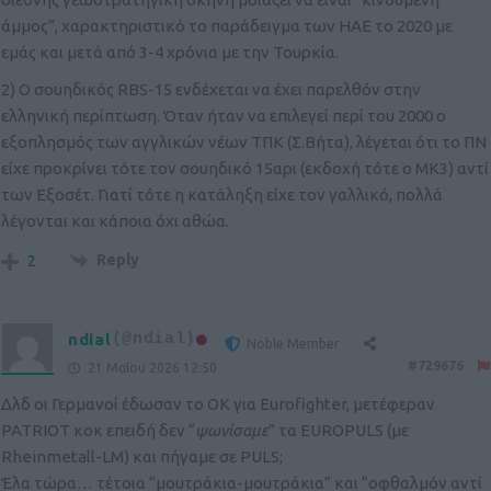
άμμος”, χαρακτηριστικό το παράδειγμα των ΗΑΕ το 2020 με
εμάς και μετά από 3-4 χρόνια με την Τουρκία.
2) Ο σουηδικός RBS-15 ενδέχεται να έχει παρελθόν στην
ελληνική περίπτωση. Όταν ήταν να επιλεγεί περί του 2000 ο
εξοπλησμός των αγγλικών νέων ΤΠΚ (Σ.Βήτα), λέγεται ότι το ΠΝ
είχε προκρίνει τότε τον σουηδικό 15αρι (εκδοχή τότε ο ΜΚ3) αντί
των Εξοσέτ. Γιατί τότε η κατάληξη είχε τον γαλλικό, πολλά
λέγονται και κάποια όχι αθώα.
Reply
2
ndial
(@ndial)
Noble Member
#729676
21 Μαΐου 2026 12:50
Δλδ οι Γερμανοί έδωσαν το OK για Eurofighter, μετέφεραν
PATRIOT κοκ επειδή δεν “
ψωνίσαμε
” τα EUROPULS (με
Rheinmetall-LM) και πήγαμε σε PULS;
Έλα τώρα… τέτοια “μουτράκια-μουτράκια” και “οφθαλμόν αντί