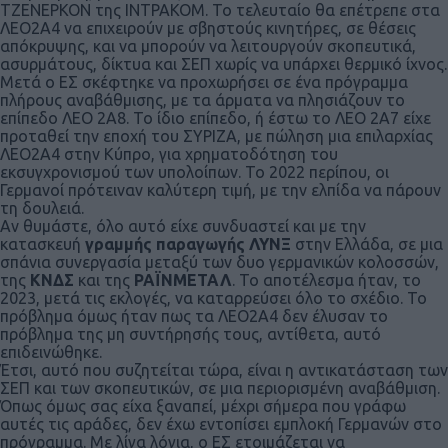
ΤΖΕΝΕΡΚΟΝ της ΙΝΤΡΑΚΟΜ. Το τελευταίο θα επέτρεπε στα
ΛΕΟ2Α4 να επιχειρούν με σβηστούς κινητήρες, σε θέσεις
απόκρυψης, και να μπορούν να λειτουργούν σκοπευτικά,
ασυρμάτους, δίκτυα και ΣΕΠ χωρίς να υπάρχει θερμικό ίχνος.
Μετά ο ΕΣ σκέφτηκε να προχωρήσει σε ένα πρόγραμμα
πλήρους αναβάθμισης, με τα άρματα να πλησιάζουν το
επίπεδο ΛΕΟ 2Α8. Το ίδιο επίπεδο, ή έστω το ΛΕΟ 2Α7 είχε
προταθεί την εποχή του ΣΥΡΙΖΑ, με πώληση μια επιλαρχίας
ΛΕΟ2Α4 στην Κύπρο, για χρηματοδότηση του
εκσυγχρονισμού των υπολοίπων. Το 2022 περίπου, οι
Γερμανοί πρότειναν καλύτερη τιμή, με την ελπίδα να πάρουν
τη δουλειά.
Αν θυμάστε, όλο αυτό είχε συνδυαστεί και με την
κατασκευή
γραμμής παραγωγής ΛΥΝΞ
στην Ελλάδα, σε μια
σπάνια συνεργασία μεταξύ των δυο γερμανικών κολοσσών,
της
ΚΝΔΣ
και της
ΡΑΪΝΜΕΤΑΛ
. Το αποτέλεσμα ήταν, το
2023, μετά τις εκλογές, να καταρρεύσει όλο το σχέδιο. Το
πρόβλημα όμως ήταν πως τα ΛΕΟ2Α4 δεν έλυσαν το
πρόβλημα της μη συντήρησής τους, αντίθετα, αυτό
επιδεινώθηκε.
Έτσι, αυτό που συζητείται τώρα, είναι η αντικατάσταση των
ΣΕΠ και των σκοπευτικών, σε μια περιορισμένη αναβάθμιση.
Όπως όμως σας είχα ξαναπεί, μέχρι σήμερα που γράφω
αυτές τις αράδες, δεν έχω εντοπίσει εμπλοκή Γερμανών στο
πρόγραμμα. Με λίγα λόγια, ο ΕΣ ετοιμάζεται να