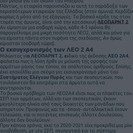
δεν μιλάω για τον σκύλο του Μαξίμου.
Πάντως, η εταιρεία παρουσιάζει κι αυτή το παράδοξο των
περισσότερων εταιρειών της Ελλάδας (στην άμυνα). Κερδίζει
κυρίως ή μόνο από τις εξαγωγές. Τα βασικά κέρδη της στον
τομέα της άμυνας, είναι από την κατασκευή
ΛΕΟΠΑΡΝΤ 2
.
Αν είμασταν μια σοβαρή χώρα, κάθε 4-5 χρόνια θα
παραγγέλναμε μια μικρή ποσότητα ΛΕΟ2, απλά και μόνο για
να είμαστε πάντα στον πυρήνα της σχεδίασης. Αν όμως
είμασταν (σοβαρή χώρα).
Ο εκσυγχρονισμός των ΛΕΟ 2 Α4
Μιλώντας γι
α ΛΕΟΠΑΡΝΤ 2, ει
δικά της έκδοσης
ΛΕΟ 2Α4
,
φαίνεται πως η λύση ήρθε με μείωση της οροφής των
αρμάτων μάχης του τύπου, σε απόλυτους αριθμούς. Επίσης,
έχει επανέλθει μια σκέψη για εκσυγχρονισμό μόνο του
Συστήματος Ελέγχου Πυρός
και των σκοπευτικών, που
τουλάχιστον θα επιτρέψει στα άρματα αυτά να
συντηρούνται.
Το βασικό πρόβλημα των ΛΕΟ2Α4 είναι πως οι πλακέτες του
ΣΕΠ των αρμάτων, αλλά και των σκοπευτικών, έχουν
μεγαλύτερη ηλικία από τους διοικητές των μονάδων που
υπηρετούν. Προφανώς και τα -όποια- ανταλλακτικά έχουν
τελειώσει, και οι πατέντες επισκευής άλλοτε δουλεύουν,
άλλοτε δεν δουλεύουν.
Πριν κάποια χρόνια, εκεί το 2020-2021 είχε προκριθεί μια μίνι
αναβάθμιση, με νέο ΣΕΠ, σκοπευτικά και το σύστημα