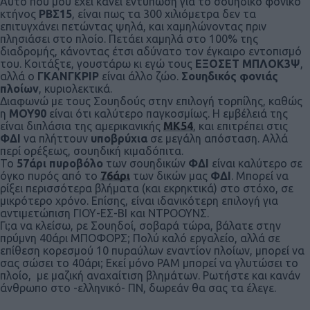
Αυτό που μου έχει κάνει εντύπωση για το σουηδικό φονικό
κτήνος
ΡΒΣ15
, είναι πως τα 300 χιλιόμετρα δεν τα
επιτυγχάνει πετώντας ψηλά, και χαμηλώνοντας πριν
πλησιάσει στο πλοίο. Πετάει χαμηλά στο 100% της
διαδρομής, κάνοντας έτσι αδύνατο τον έγκαιρο εντοπισμό
του. Κοιτάξτε, γουστάρω κι εγώ τους
ΕΞΟΣΕΤ ΜΠΛΟΚ3Ψ
,
αλλά ο
ΓΚΑΝΓΚΡΙΡ
είναι άλλο ζώο.
Σουηδικός φονιάς
πλοίων
, κυριολεκτικά.
Διαφωνώ με τους Σουηδούς στην επιλογή τορπίλης, καθώς
η
ΜΟΥ90
είναι ότι καλύτερο παγκοσμίως. Η εμβέλειά της
είναι διπλάσια της αμερικανικής
ΜΚ54
, και επιτρέπει στις
ΦΔΙ
να πλήττουν
υποβρύχια
σε μεγάλη απόσταση. Αλλά
περί ορέξεως, σουηδική κιμαδόπιτα.
Το
57άρι πυροβόλο
των σουηδικών
ΦΔΙ
είναι καλύτερο σε
όγκο πυρός από το
76άρι
των δικών μας
ΦΔΙ
. Μπορεί να
ρίξει περισσότερα βλήματα (και εκρηκτικά) στο στόχο, σε
μικρότερο χρόνο. Επίσης, είναι ιδανικότερη επιλογή για
αντιμετώπιση ΓΙΟΥ-ΕΣ-ΒΙ και ΝΤΡΟΟΥΝΣ.
Γι;α να κλείσω, ρε Σουηδοί, σοβαρά τώρα, βάλατε στην
πρύμνη 40άρι ΜΠΟΦΟΡΣ; Πολύ καλό εργαλείο, αλλά σε
επίθεση κορεσμού 10 πυραύλων εναντίον πλοίων, μπορεί να
σας σώσει το 40άρι; Εκεί μόνο ΡΑΜ μπορεί να γλυτώσει το
πλοίο, με μαζική αναχαίτιση βλημάτων. Ρωτήστε και κανάν
άνθρωπο στο -ελληνικό- ΠΝ, δωρεάν θα σας τα έλεγε.