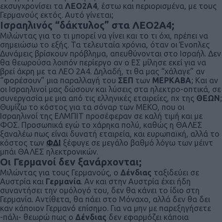
εκσυγχρονίσει τα
ΛΕΟ2Α4
, έστω και περιορισμένα, με τους
Γερμανούς εκτός. Αυτό γίνεται;
Ισραηλινός “δάκτυλος” στα ΛΕΟ2Α4;
Μιλώντας για το τι μπορεί να γίνει και το τι όχι, πρέπει να
σημειώσω το εξής. Τα τελευταία χρόνια, όταν οι Ένοπλες
Δυνάμεις βρίσκουν πρόβλημα, απευθύνονται στο Ισραήλ. Δεν
θα θεωρούσα λοιπόν περίεργο αν ο ΕΣ μίλησε εκεί για να
βρεί άκρη με τα ΛΕΟ 2Α4. Δηλαδή, τι θα μας “χάλαγε” αν
“φορέσουν” μια παραλλαγή του
ΣΕΠ
των
ΜΕΡΚΑΒΑ
; Και αν
οι Ισραηλινοί μας δώσουν και λύσεις στα ηλεκτρο-οπτικά, σε
συνεργασία με μια από τις ελληνικές εταιρείες, πχ της
ΘΕΩΝ
;
Θυμίζω το κόστος για τα σόναρ των ΜΕΚΟ, που οι
Ισραηλινοί της ΕΛΜΠΙΤ προσέφεραν σε καλή τιμή και με
ΦΟΣ. Προσωπικά εγώ το χάρηκα πολύ, καθώς η ΘΑΛΕΣ
ξαναλέω πως είναι δυνατή εταιρεία, και ευρωπαϊκή, αλλά το
κόστος των
ΦΔΙ
ξέφυγε σε μεγάλο βαθμό λόγω των μέιντ
μπάι ΘΑΛΕΣ ηλεκτρονικών.
Οι Γερμανοί δεν ξανάρχονται;
Μιλώντας για τους Γερμανούς, ο
Δένδιας
ταξιδεύει σε
Αυστρία και
Γερμανία
. Αν και στην Αυστρία έχει ήδη
συναντήσει την ομόλογό του, δεν θα κάνει το ίδιο στη
Γερμανία. Αντίθετα, θα πάει στο Μόναχο, αλλά δεν θα δει
καν κάποιον Γερμανό επίσημο. Για να μην με παρεξηγήσετε
-πάλι- θεωρώ πως ο
Δένδιας
δεν εφαρμόζει κάποια