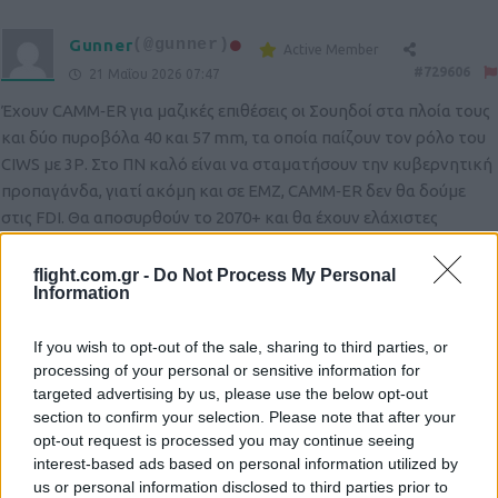
Gunner
(@gunner)
Active Member
#729606
21 Μαΐου 2026 07:47
Έχουν CAMM‑ER για μαζικές επιθέσεις οι Σουηδοί στα πλοία τους
και δύο πυροβόλα 40 και 57 mm, τα οποία παίζουν τον ρόλο του
CIWS με 3Ρ. Στο ΠΝ καλό είναι να σταματήσουν την κυβερνητική
προπαγάνδα, γιατί ακόμη και σε ΕΜΖ, CAMM‑ER δεν θα δούμε
στις FDI. Θα αποσυρθούν το 2070+ και θα έχουν ελάχιστες
διαφορές με σήμερα.
flight.com.gr -
Do Not Process My Personal
Reply
2
Information
If you wish to opt-out of the sale, sharing to third parties, or
alexmark
(@alexmark)
processing of your personal or sensitive information for
Active Member
#729611
targeted advertising by us, please use the below opt-out
21 Μαΐου 2026 07:59
section to confirm your selection. Please note that after your
Για τον εκσυγχρονισμό των M-113 δεν ενέπλεξαν καμία METLEN.
opt-out request is processed you may continue seeing
Μόνη της το αποφάσισε, δε την απείλησαν με διμούτσουνη. Για
interest-based ads based on personal information utilized by
τα IVECO δεν υπάρχει μυστήριο, δεν υπέγραψε σύμβαση τυχαία η
us or personal information disclosed to third parties prior to