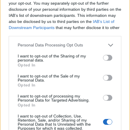
METLEN. Τέλος για τις εξαγωγές της, θα τονίσω, πως παραμένει
your opt-out. You may separately opt-out of the further
disclosure of your personal information by third parties on the
υπεργολάβος ξένων εταιρειών (τα περί σχεδίασης Leopard είνιαι
IAB’s list of downstream participants. This information may
φανασιώσεις, κανένας υπεργολάβος δε σχεδιάζει, απλώς παράγει
also be disclosed by us to third parties on the
IAB’s List of
ότι του ζητήσουν με σχέδια που θα του δοθούν). Δεν έχει να
Downstream Participants
that may further disclose it to other
παρουσιάσει κανένα δικό της ολοκληρωμένο σύστημα με το
third parties.
όνομα METLEN. Εκεί βρίσκεται και το πρόβλημα της
Please note that this website/app uses one or more Google
πλειοψηφίας των ελληνικών εταιρειών, είναι υπεργολάβοι
Personal Data Processing Opt Outs
services and may gather and store information including but
ξένων υποσυστημάτων. Για τον Τραμπ, δε πιστεύω ότι θα
not limited to your visit or usage behaviour. You may click to
I want to opt-out of the Sharing of my
ξανακτυπήσει για πολλούς λόγους. 1. ‘Εχει ξοδέψει μεγάλες
personal data.
grant or deny consent to Google and its third-party tags to
Opted In
ποσότητες πυρομαχικών και πυραύλων που δεν
use your data for below specified purposes in below Google
αντικαθίστανται εύκολα, ενώ το κόστος έφτασε τα 29 δισ.
consent section.
I want to opt-out of the Sale of my
δολλάρια. 2. Οι χώρες του κόλπου πιέζουν να μη ξαναρχίσει και
Personal Data.
Opted In
υποστούν νέες καταστροφές στις υποδομές, όπως και στις
υποδομές των αμερικανικών βάσεων στην περιοχή. 3. Το
I want to opt-out of processing my
Personal Data for Targeted Advertising.
οικονομικό κόστος αρχίζει να φαίνεται και στην οικονομία των
Opted In
ΗΠΑ σε καύσιμα και λιπάσματα, ενώ η δημοτικότητά του πέφτει.
4. Ουσιαστικά ανοίγει το δρόμο στη Ρωσία, καθώς μόλις τις
I want to opt-out of Collection, Use,
Retention, Sale, and/or Sharing of my
τελευταίες μέρες το Ην.Βασίλειο προειδοποίησε την Ουκρανία,
Personal Data that Is Unrelated with the
Purposes for which it was collected.
ότι θα πάει πιο χαλαρά με τη Ρωσία, καθώς χρειάζεται πετρέλαιο