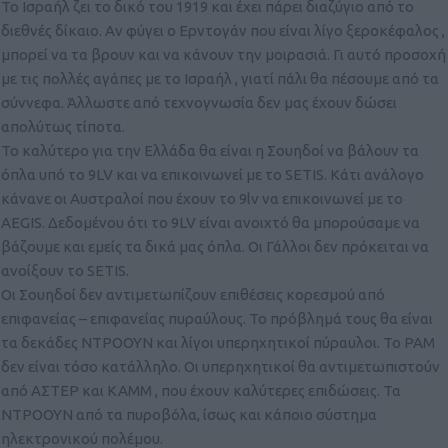
Το Ισραήλ ζει το δικό του 1919 και έχει πάρει διαζύγιο από το
διεθνές δίκαιο. Αν φύγει ο Ερντογάν που είναι λίγο ξεροκέφαλος ,
μπορεί να τα βρουν και να κάνουν την μοιρασιά. Γι αυτό προσοχή
με τις πολλές αγάπες με το Ισραήλ , γιατί πάλι θα πέσουμε από τα
σύννεφα. Άλλωστε από τεχνογνωσία δεν μας έχουν δώσει
απολύτως τίποτα.
Το καλύτερο για την Ελλάδα θα είναι η Σουηδοί να βάλουν τα
όπλα υπό το 9LV και να επικοινωνεί με το SETIS. Κάτι ανάλογο
κάνανε οι Aυστραλοί που έχουν το 9lv να επικοινωνεί με το
AEGIS. Δεδομένου ότι το 9LV είναι ανοιχτό θα μπορούσαμε να
βάζουμε και εμείς τα δικά μας όπλα. Οι Γάλλοι δεν πρόκειται να
ανοίξουν το SETIS.
Οι Σουηδοί δεν αντιμετωπίζουν επιθέσεις κορεσμού από
επιφανείας – επιφανείας πυραύλους. Το πρόβλημά τους θα είναι
τα δεκάδες ΝΤΡΟΟΥΝ και λίγοι υπερηχητικοί πύραυλοι. Το ΡΑΜ
δεν είναι τόσο κατάλληλο. Οι υπερηχητικοί θα αντιμετωπιστούν
από ΑΣΤΕΡ και ΚΑΜΜ , που έχουν καλύτερες επιδώσεις. Τα
ΝΤΡΟΟΥΝ από τα πυροβόλα, ίσως και κάποιο σύστημα
ηλεκτρονικού πολέμου.