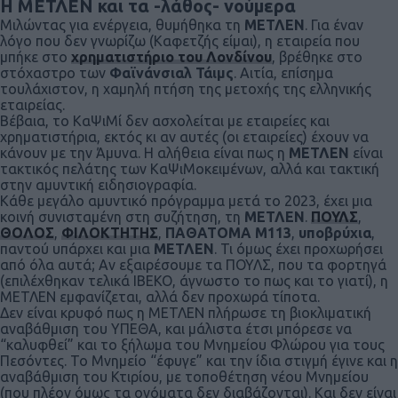
Η ΜΕΤΛΕΝ και τα -λάθος- νούμερα
Μιλώντας για ενέργεια, θυμήθηκα τη
ΜΕΤΛΕΝ
. Για έναν
λόγο που δεν γνωρίζω (Καφετζής είμαι), η εταιρεία που
μπήκε στο
χρηματιστήριο του Λονδίνου
, βρέθηκε στο
στόχαστρο των
Φαϊνάνσιαλ Τάιμς
. Αιτία, επίσημα
τουλάχιστον, η χαμηλή πτήση της μετοχής της ελληνικής
εταιρείας.
Βέβαια, το ΚαΨιΜί δεν ασχολείται με εταιρείες και
χρηματιστήρια, εκτός κι αν αυτές (οι εταιρείες) έχουν να
κάνουν με την Άμυνα. Η αλήθεια είναι πως η
ΜΕΤΛΕΝ
είναι
τακτικός πελάτης των ΚαΨιΜοκειμένων, αλλά και τακτική
στην αμυντική ειδησιογραφία.
Κάθε μεγάλο αμυντικό πρόγραμμα μετά το 2023, έχει μια
κοινή συνισταμένη στη συζήτηση, τη
ΜΕΤΛΕΝ
.
ΠΟΥΛΣ
,
ΘΟΛΟΣ
,
ΦΙΛΟΚΤΗΤΗΣ
,
ΠΑΘΑΤΟΜΑ Μ113
,
υποβρύχια
,
παντού υπάρχει και μια
ΜΕΤΛΕΝ
. Τι όμως έχει προχωρήσει
από όλα αυτά; Αν εξαιρέσουμε τα ΠΟΥΛΣ, που τα φορτηγά
(επιλέχθηκαν τελικά ΙΒΕΚΟ, άγνωστο το πως και το γιατί), η
ΜΕΤΛΕΝ εμφανίζεται, αλλά δεν προχωρά τίποτα.
Δεν είναι κρυφό πως η ΜΕΤΛΕΝ πλήρωσε τη βιοκλιματική
αναβάθμιση του ΥΠΕΘΑ, και μάλιστα έτσι μπόρεσε να
“καλυφθεί” και το ξήλωμα του Μνημείου Φλώρου για τους
Πεσόντες. Το Μνημείο “έφυγε” και την ίδια στιγμή έγινε και η
αναβάθμιση του Κτιρίου, με τοποθέτηση νέου Μνημείου
(που πλέον όμως τα ονόματα δεν διαβάζονται). Και δεν είναι