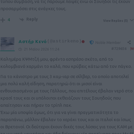
τύπου σύμβαση, να τις πάρουμε λειψές ενώ οι Σουηδοί τις έχουν
προσαρμόσει στις ανάγκες τους.
Reply
4
View Replies
(5)
Αστήρ Κενό
(@astirkeno)
Noble Member
#729656
21 Μαΐου 2026 11:24
Καλημέρα ΚΨΜτζή μου, φρέντο εσπρέσο σκέτο, από το
κολομβιανό χαρμάνι το καλό, που κρύβεις κάτω από τον πάγκο.
Για το κάνιστρο με τους 3 καμ-ιαρ σε σίλβερ, το οποίο αποτελεί
μια πολύ καλή είδηση, παρατηρώ ότι οι μισοί είναι
ενθουσιασμένοι με τους Γάλλους, που επιτέλους έβαλαν νερό στο
κρασί τους και οι υπόλοιποι εκθειάζουν τους Σουηδούς που
απαίτησαν και πήραν το τρίπλ πακ.
Έχω μία υποψία όμως, ότι για να γίνει πραγματικότητα το
παραπάνω, μάλλον έβαλαν το χεράκι τους και οι Ιταλοί και ίσως
οι Βρετανοί. Οι δεύτεροι έχουν δικές τους λύσεις για τους ΚΑΜ με
τα γνωστά μανιτάρια και ήδη δείχνουν μία προτίμηση προς Μκ41