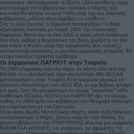
προσωπική -αντιγερμανική- ατζέντα, αλλά αντίθετα, τηρεί
κατά γράμμα την κυβερνητική πολιτική. Ο Μερτς, που
κανονικά θα έπρεπε να είναι 100% υπέρ της νυν ελληνικής
κυβέρνησης, μάλλον κάνει ακριβώς το αντίθετο.
Σας το έχω ξαναπεί, οι Γερμανοί προσεγγίζουν το θέμα
εξωτερικής πολιτικής με λογική 2000, της πανίσχυρης
Γερμανίας. Μόνο που εν έτει 2026, η χώρα μόνο πανίσχυρη
δεν είναι, καθώς η βιομηχανική της βάση ζορίζεται. Αν δεν
είχε πιέσει η Μελόνι υπέρ της ευρωπαϊκής (και ιταλικής)
αυτοκινητοβιομηχανίας, οι μεγαλες γερμανικές εταιρείες θα
αντιμετώπιζαν τεράστιο πρόβλημα.
Οι γερμανικοί ΠΑΤΡΙΟΤ στην Τουρκία
Το 2000 ηΓερμανία, ενώ είχε πάρει τα πάντα-όλα από την
Ελλάδα στα εξοπλιστικά, πήγε και πούλησε 400 ΛΕΟ2Α4
μεταχειρισμένα στην Τουρκία. Έτσι ακύρωσε μερικώς το
ελληνικό πλεονέκτημα των ΛΕΟ2 ΧΕΛ, αν και βέβαια, φταίμε
και εμείς. Γιατί θα μπορούσαμε να είχαμε “σκουπίσει” κάθε
διαθέσιμα ΛΕΟ2Α4, ΛΕΟ1Α5 και ΜΑΡΝΤΕΡ. Δεν το κάναμε,
καθώς το 2004 ήρθε νέα κυβέρνηση που θεώρησε καλύτερο
να κουμπαριάσει με τον Ερντογάν.
Όταν είχαν βρεθεί Μητσοτάκης-Μερτς, είχαν συζητηθεί και
τα εξοπλιστικά. Ο Μερτς ζήτησε κομμάτι του Θόλου, τα
ρουκετοβόλα (είτε σαν ΓΙΟΥΡΟΠΟΥΛΣ είτε σαν μια συμμαχία
ΡΑΪΝΜΕΤΑΛ-ΛΟΚΧΙΝΤ), τα υποβρύχια, τις φρεγάτες, τα
πάντα-όλα. Ο Μητσοτάκης ρώτησε τι θα πάρει η Ελλάδα