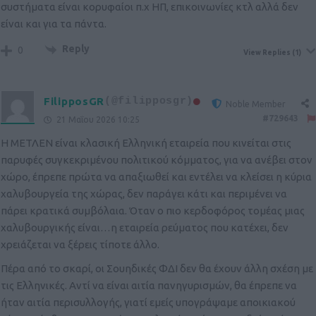
συστήματα είναι κορυφαίοι π.χ ΗΠ, επικοινωνίες κτλ αλλά δεν
είναι και για τα πάντα.
Reply
0
View Replies
(1)
FilipposGR
(@filipposgr)
Noble Member
#729643
21 Μαΐου 2026 10:25
Η ΜΕΤΛΕΝ είναι κλασική Ελληνική εταιρεία που κινείται στις
παρυφές συγκεκριμένου πολιτικού κόμματος, για να ανέβει στον
χώρο, έπρεπε πρώτα να απαξιωθεί και εντέλει να κλείσει η κύρια
χαλυβουργεία της χώρας, δεν παράγει κάτι και περιμένει να
πάρει κρατικά συμβόλαια. Όταν ο πιο κερδοφόρος τομέας μιας
χαλυβουργικής είναι…η εταιρεία ρεύματος που κατέχει, δεν
χρειάζεται να ξέρεις τίποτε άλλο.
Πέρα από το σκαρί, οι Σουηδικές ΦΔΙ δεν θα έχουν άλλη σχέση με
τις Ελληνικές. Αντί να είναι αιτία πανηγυρισμών, θα έπρεπε να
ήταν αιτία περισυλλογής, γιατί εμείς υπογράψαμε αποικιακού