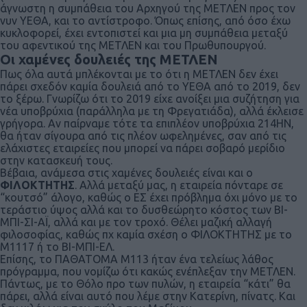
άγνωστη η συμπάθεια του Αρχηγού της ΜΕΤΛΕΝ προς τον
νυν ΥΕΘΑ, και το αντίστροφο. Όπως επίσης, από όσο έχω
κυκλοφορεί, έχει εντοπιστεί και μια μη συμπάθεια μεταξύ
του αφεντικού της ΜΕΤΛΕΝ και του Πρωθυπουργού.
Οι χαμένες δουλειές της ΜΕΤΛΕΝ
Πως όλα αυτά μπλέκονται με το ότι η ΜΕΤΛΕΝ δεν έχει
πάρει σχεδόν καμία δουλειά από το ΥΕΘΑ από το 2019, δεν
το ξέρω. Γνωρίζω ότι το 2019 είχε ανοίξει μια συζήτηση για
νέα υποβρύχια (παράλληλα με τη Φρεγατιάδα), αλλά έκλεισε
γρήγορα. Αν παίρναμε τότε τα επιπλέον υποβρύχια 214ΗΝ,
θα ήταν σίγουρα από τις πλέον ωφελημένες, σαν από τις
ελάχιστες εταιρείες που μπορεί να πάρει σοβαρό μερίδιο
στην κατασκευή τους.
Βέβαια, ανάμεσα στις χαμένες δουλειές είναι και ο
ΦΙΛΟΚΤΗΤΗΣ
. Αλλά μεταξύ μας, η εταιρεία πόνταρε σε
“κουτσό” άλογο, καθώς ο ΕΣ έχει πρόβλημα όχι μόνο με το
τεράστιο ύψος αλλά και το δυσθεώρητο κόστος των ΒΙ-
ΜΠΙ-ΣΙ-ΑΪ, αλλά και με τον τροχό. Θέλει μαζική αλλαγή
φιλοσοφίας, καθώς πχ καμία σχέση ο ΦΙΛΟΚΤΗΤΗΣ με το
Μ1117 ή το ΒΙ-ΜΠΙ-ΕΛ.
Επίσης, το ΠΑΘΑΤΟΜΑ Μ113 ήταν ένα τελείως λάθος
πρόγραμμα, που νομίζω ότι κακώς ενέπλεξαν την ΜΕΤΛΕΝ.
Πάντως, με το Θόλο προ των πυλών, η εταιρεία “κάτι” θα
πάρει, αλλά είναι αυτό που λέμε στην Κατερίνη, πίνατς. Και