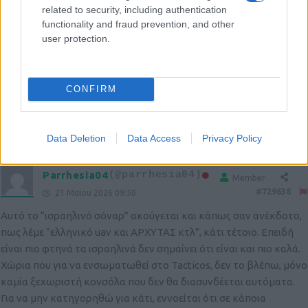
related to security, including authentication
functionality and fraud prevention, and other
user protection.
zafiris
(@zafiris)
Member
#729626
21 Μαΐου 2026 08:57
Τα leo2a4 και ένα μέρος από τα leo1a5 …έναν κοινό
CONFIRM
εκσυχρονισμο.
Reply
0
Data Deletion
Data Access
Privacy Policy
Parrhesia04
(@parrhesia04)
Member
#729638
21 Μαΐου 2026 09:50
Αυτό το “ισραηλινό σόναρ” ακούγεται και κάπως σαν ανέκδοτο,
πως λέμε “ελληνικό uav και ΑΡΧΥΤΑΣ κτλ”, κάτι τέτοιο. Επειδή
είναι πιο φτηνά τα ισραηλινά δεν σημαίνει ότι είναι και πιο καλά.
Χώρια που για να ενσωματωθεί στο Tacticos, δεν το βλέπω, μόνο
καμία ξεχωριστή κονσόλα που δεν θα διασυνδέεται αυτόματα.
Για να μην κατηγορηθώ για κάτι, εννοείται ότι σε κάποια