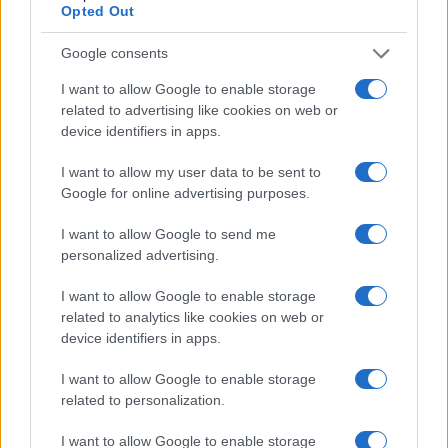
Opted Out
και καλή η υποστήριξη στο Κίεβο, αλλά σημαντικότερα τα
εθνικά συμφέροντα. Βεβαίως και υπάρχει ρωσικό πετρέλαιο
Google consents
(παρά τα όσο γράφειςπερί καταστροφών υποδομών κλπ) και
I want to allow Google to enable storage
μάλιστα φαίνεται πως διυλίζεται σε διυλιστήρια τρίτων (Ινδία,
related to advertising like cookies on web or
Τουρκία, Κίνα κλπ) και διατίθεται στην αγορά.
device identifiers in apps.
Reply
0
I want to allow my user data to be sent to
Google for online advertising purposes.
zop
(@zop)
Active Member
I want to allow Google to send me
#729615
21 Μαΐου 2026 08:12
personalized advertising.
Πολυ καλα νεα με τους γερμανους, επιτελους τον…..(δεν το
I want to allow Google to enable storage
γραφω..) και ακομα καλυτερη η ελληνικη σταση τους γραφουμε
related to analytics like cookies on web or
αλλα παμε και για επισκεψη, ετσι να τους κοροιδευουμε και ολας,
device identifiers in apps.
αληθεια ποτε ο γερμανος πρεσβης στην αθηνα θα ξαναπαει
υπουργειο αμυνας για να περιμενει καμια ωριτσα εξω απο το
I want to allow Google to enable storage
related to personalization.
γραφειο;
Reply
1
I want to allow Google to enable storage