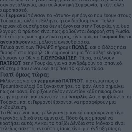
σαν αντάλλαγμα, μια π.χ. Αμυντική Συμφωνία, ή κάτι άλλο
χειροπιαστό.
Οι
Γερμανοί
τόνισαν το -άτυπο- εμπάργκο που έχουν στους
Τούρκους, αλλά οι Έλληνες ήταν διαβασμένοι. Πολλά
γερμανικά συστήματα δεν εξάγονται στην Τουρκία, για δυο
λόγους. Ο πρώτος είναι πως φοβούνται διαρροή στη Ρωσία.
Ο δεύτερος και σημαντικότερος, είναι πως
οι Τούρκοι θα τα
αντιγράψουν
και μάλιστα ανερυθρίαστα.
Τελικά αντί των ΓΚΜΛΡΣ πήραμε
ΠΟΥΛΣ
, και ο Θόλος πάει
“καρφί” στο Ισραήλ. Οι Γερμανοί σε μια “άτσαλη” κίνηση,
έδωσαν το ΟΚ για
ΓΙΟΥΡΟΦΑΪΤΕΡ
. Τώρα, στέλνουν
ΠΑΤΡΙΟΤ
στην Τουρκία, για να συνδράμουν το ισπανικό
σύστημα που είναι εκεί περίπου 10 χρόνια τώρα.
Γιατί όμως τώρα;
Μιλώντας για τα
γερμανικά ΠΑΤΡΙΟΤ
, πιστεύω πως ο
Τραμπ(άκουλας) θα ξαναχτυπήσει το Ιράν. Αυτό σημαίνει
πως οι Ιρανοί θα ρίξουν πλέον εναντίον κάθε πικραμένου
στην περιοχή, και εναντίον του
Ινσιρλίκ
. Αυτό φοβούνται οι
Τούρκοι, και οι Γερμανοί έρχονται να προσφέρουν μια
εκδούλευση.
Το θέμα είναι πως η ελληνο-γερμανική απομάκρυνση είναι
γεγονός, ειδικά στα αμυντικά. Πόσο όμως μπορεί να
κρατήσει αυτό; Αν και το ταξίδι Δένδια στο Μόναχο είναι
τελείως άσχετο, εντούτοις ίσως είναι μια ένδειξη πως η