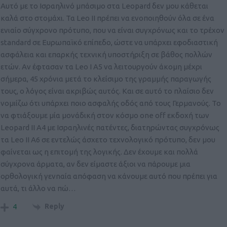
Αυτό με το Ισραηλινό μπάσιμο στα Leopard δεν μου κάθεται
καλά στο στομάχι. Τα Leo II πρέπει να ενοποιηθούν όλα σε ένα
ενιαίο σύγχρονο πρότυπο, που να είναι συγχρόνως και το τρέχον
standard σε Ευρωπαϊκό επίπεδο, ώστε να υπάρχει εφοδιαστική
ασφάλεια και επαρκής τεχνική υποστήριξη σε βάθος πολλών
ετών. Αν έφτασαν τα Leo I A5 να λειτουργούν άκομη μέχρι
σήμερα, 45 χρόνια μετά το κλείσιμο της γραμμής παραγωγής
τους, ο λόγος είναι ακριβώς αυτός. Και σε αυτό το πλαίσιο δεν
νομιίζω ότι υπάρχει πoιο ασφαλής οδός από τους Γερμανούς. Το
να φτιάξουμε μία μονάδική στον κόσμο one off εκδοχή των
Leopard ΙΙ Α4 με Ισραηλινές πατέντες, διατηρώντας συγχρόνως
τα Leo II A6 σε εντελώς άσχετο τεχνολογικό πρότυπο, δεν μου
φαίνεται ως η επιτομή της λογικής. Δεν έχουμε και πολλά
σύγχρονα άρματα, αν δεν είμαστε άξιοι να πάρουμε μια
ορθολογική γενnαία απόφαση να κάνουμε αυτό που πρέπει για
αυτά, τι άλλο να πώ…
Reply
4