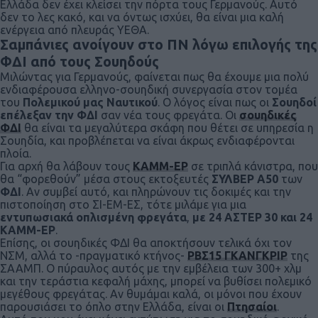
Ελλάδα δεν έχει κλείσει την πόρτα τους Γερμανούς. Αυτό
δεν το λες κακό, και να όντως ισχύει, θα είναι μια καλή
ενέργεια από πλευράς ΥΕΘΑ.
Σαμπάνιες ανοίγουν στο ΠΝ λόγω επιλογής της
ΦΔΙ από τους Σουηδούς
Μιλώντας για Γερμανούς, φαίνεται πως θα έχουμε μια πολύ
ενδιαφέρουσα ελληνο-σουηδική συνεργασία στον τομέα
του
Πολεμικού μας Ναυτικού
. Ο λόγος είναι πως οι
Σουηδοί
επέλεξαν την ΦΔΙ
σαν νέα τους φρεγάτα. Οι
σουηδικές
ΦΔΙ
θα είναι τα μεγαλύτερα σκάφη που θέτει σε υπηρεσία η
Σουηδία, και προβλέπεται να είναι άκρως ενδιαφέρονται
πλοία.
Για αρχή θα λάβουν τους
ΚΑΜΜ-ΕΡ
σε τριπλά κάνιστρα, που
θα “φορεθούν” μέσα στους εκτοξευτές
ΣΥΛΒΕΡ Α50
των
ΦΔΙ
. Αν συμβεί αυτό, και πληρώνουν τις δοκιμές και την
πιστοποίηση στο ΣΙ-ΕΜ-ΕΣ, τότε μιλάμε για μια
εντυπωσιακά οπλισμένη φρεγάτα
,
με 24 ΑΣΤΕΡ 30 και 24
ΚΑΜΜ-ΕΡ
.
Επίσης, οι σουηδικές ΦΔΙ θα αποκτήσουν τελικά όχι τον
ΝΣΜ, αλλά το -πραγματικό κτήνος-
ΡΒΣ15 ΓΚΑΝΓΚΡΙΡ
της
ΣΑΑΜΠ. Ο πύραυλος αυτός με την εμβέλεια των 300+ χλμ
και την τεράστια κεφαλή μάχης, μπορεί να βυθίσει πολεμικό
μεγέθους φρεγάτας. Αν θυμάμαι καλά, οι μόνοι που έχουν
παρουσιάσει το όπλο στην Ελλάδα, είναι οι
Πτησαίοι
.