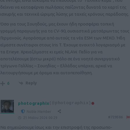
σε vertigo, είναι ευκαιρία να ιπεύσουμε το “Γαλλικό κύμα”, που
δείχνει να καταφέρνει πωλήσεις παίζοντας δυνατά το χαρτί της
ισχυρής και τεχνικά ώριμης λύσης με ταχείς χρόνους παράδοσης.
Όσο για τους Σουηδούς, μας έχουν ήδη προσφέρει τοπική
γραμμή παραγωγής για τα CV-90, ουσιαστικά ματσάρωντας τους
Γερμανούς. Αγοράσαμε από αυτούς τα νέα ESM των ΜΕΚΟ. Ήδη
είμαστε συνέταιροι στους Iris T. Έχουμε ανοιχτό λογαριασμό με
τα Erieye. Χρειαζόμαστε κι εμείς NLAW. Πεδίο για να
αποτελέσουμε (έστω μικρό) πόλο σε ένα νοητό συνεργατικό
τρίγωνο Γαλλίας – Σουηδίας – Ελλάδας υπάρχει, αρκεί να
λειτουργήσουμε με όραμα και αυτοπεποίθηση.
Reply
6
photographix
(@photographix)
Noble Member
#729586
21 Μαΐου 2026 00:29
Να σημειώσουμε ίσως και την επιστροφή της προσωπο-