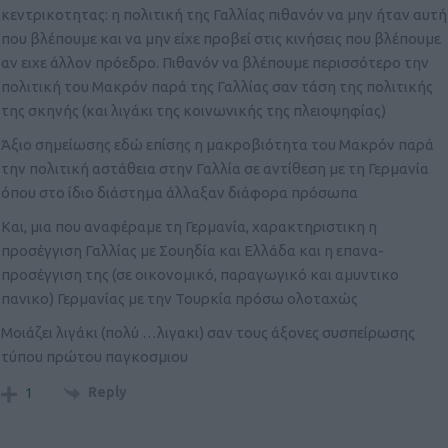
κεντρικοτητας: η πολιτική της Γαλλίας πιθανόν να μην ήταν αυτή
που βλέπουμε και να μην είχε προβεί στις κινήσεις που βλέπουμε
αν ειχε άλλον πρόεδρο. Πιθανόν να βλέπουμε περισσότερο την
πολιτική του Μακρόν παρά της Γαλλίας σαν τάση της πολιτικής
της σκηνής (και λιγάκι της κοινωνικής της πλειοψηφίας)
Άξιο σημείωσης εδώ επίσης η μακροβιότητα του Μακρόν παρά
την πολιτική αστάθεια στην Γαλλία σε αντίθεση με τη Γερμανία
όπου στο ίδιο διάστημα άλλαξαν διάφορα πρόσωπα
Και, μια που αναφέραμε τη Γερμανία, χαρακτηριστικη η
προσέγγιση Γαλλίας με Σουηδία και Ελλάδα και η επανα-
προσέγγιση της (σε οικονομικό, παραγωγικό και αμυντικο
πανικο) Γερμανίας με την Τουρκία πρόσω ολοταχώς
Μοιάζει λιγάκι (πολύ …λιγακι) σαν τους άξονες συσπείρωσης
τύπου πρώτου παγκοσμιου
Reply
1