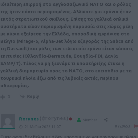
ιδιαίτερη επιρροή στο αγγλοσαξωνικό ΝΑΤΟ και ο ρόλος
της ήταν πάντα περιορισμένος. Αλλωστε για χρόνια ήταν
εκτός στρατιωτικού σκέλους. Επίσης τα γαλλικά οπλικά
συστήματα είχαν περιορισμένη παρουσία στις χώρες μέλη
με κύρια εξαίρεση την Ελλάδα, σποραδική εμφάνιση στο
Βέλγιο (Mirage-5, Alpha-Jet λόγω εξαγοράς της Sabca από
τη Dassault) και μόλις των τελευταίο χρόνο είχαν κάποιες
επιτυχίες (Ολλανδία-Barracuda, Σουηδία-FDI, Δανία
SAMP/T). Τέλος να μη ξεχνάμε τι υποστήριξης έτυχε η
γαλλική διαμαρτυρία προς το ΝΑΤΟ, στο επεισόδιο με τα
τουρκικά πλοία έξω από τις λυβικές ακτές, περίπου
αδιαφορίας.
Reply
0
Rorynes
(@rorynes)
Member
#729653
21 Μαΐου 2026 11:07
Εμεις αφου δεν θελουμε ή δεν μπορουμε να ναυπηγησουμε πλοια