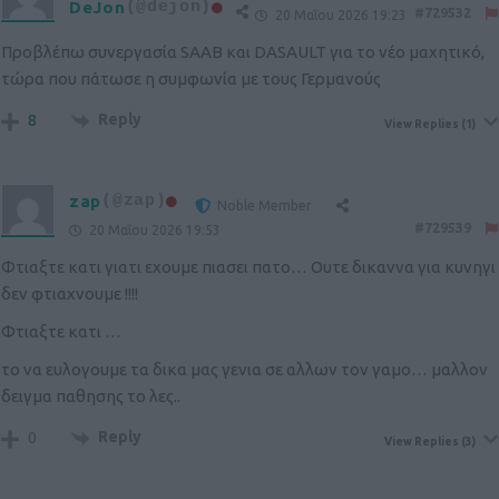
DeJon
(@dejon)
#729532
20 Μαΐου 2026 19:23
Προβλέπω συνεργασία SAAB και DASAULT για το νέο μαχητικό,
τώρα που πάτωσε η συμφωνία με τους Γερμανούς
Reply
8
View Replies
(1)
zap
(@zap)
Noble Member
#729539
20 Μαΐου 2026 19:53
Φτιαξτε κατι γιατι εχουμε πιασει πατο… Ουτε δικαννα για κυνηγι
δεν φτιαχνουμε !!!!
Φτιαξτε κατι …
το να ευλογουμε τα δικα μας γενια σε αλλων τον γαμο… μαλλον
δειγμα παθησης το λες..
Reply
0
View Replies
(3)