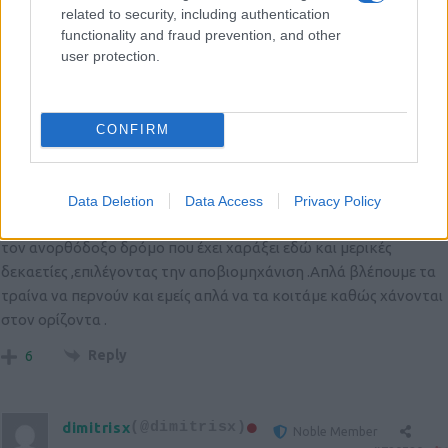
related to security, including authentication
Άλλη μια εξαιρετική και μεστή ανάλυση. Συγχαρητήρια και από
functionality and fraud prevention, and other
μένα.
user protection.
Reply
9
CONFIRM
peet14
(@peet14)
Active Member
#729525
20 Μαΐου 2026 17:51
Data Deletion
Data Access
Privacy Policy
Εξαιρετική ανάλυση κ Κτενά .Δυστυχώς η χώρα μας ακολουθεί
τον ανορθόδοξο δρόμο που έχει χαράξει εδώ και μερικές
δεκαετίες ,επιλέγοντας την αποβιομηχάνιση .Απλά βλέπουμε τα
τραίνα να περνούν και εμείς απλά να τα κοιτάμε καθώς χάνονται
στον ορίζοντα .
Reply
6
dimitrisx
(@dimitrisx)
Noble Member