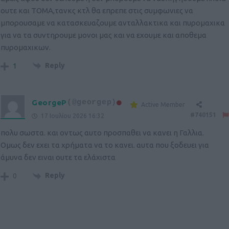
ουτε και ΤΟΜΑ,τανκς κτλ θα επρεπε στις συμφωνιες να
μπορουσαμε να κατασκευαζουμε ανταλλακτικα και πυρομαχικα
για να τα συντηρουμε μονοι μας και να εχουμε και αποθεμα
πυρομαχικων.
Reply
1
GeorgeP
(@georgep)
Active Member
#740151
17 Ιουλίου 2026 16:32
πολυ σωστα. και οντως αυτο προσπαθει να κανει η Γαλλια.
Ομως δεν εχει τα χρήματα να το κανει. αυτα που ξοδευει για
άμυνα δεν ειναι ουτε τα ελάχιστα
Reply
0