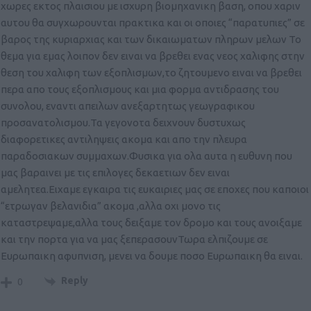
χωρες εκτος πλαισιου με ισχυρη βιομηχανικη βαση, οπου χαριν
αυτου θα συγχωρουνται πρακτικα και οι οποιες “παρατυπιες” σε
βαρος της κυριαρχιας και των δικαιωματων πληρων μελων Το
θεμα για εμας λοιπον δεν ειναι να βρεθει ενας νεος χαλιφης στην
θεση του χαλιφη των εξοπλισμων,το ζητουμενο ειναι να βρεθει
περα απο τους εξοπλισμους και μια φορμα αντιδρασης του
συνολου, εναντι απειλων ανεξαρτητως γεωγραφικου
προσανατολισμου.Τα γεγονοτα δειχνουν δυστυχως
διαφορετικες αντιληψεις ακομα και απο την πλευρα
παραδοσιακων συμμαχων.Φυσικα για ολα αυτα η ευθυνη που
μας βαραινει με τις επιλογες δεκαετιων δεν ειναι
αμελητεα.Ειχαμε εγκαιρα τις ευκαιριες μας σε εποχες που καποιοι
“ετρωγαν βελανιδια” ακομα ,αλλα οχι μονο τις
καταστρεψαμε,αλλα τους δειξαμε τον δρομο και τους ανοιξαμε
και την πορτα για να μας ξεπερασουνΤωρα ελπιζουμε σε
Ευρωπαικη αφυπνιση, μενει να δουμε ποσο Ευρωπαικη θα ειναι.
Reply
0