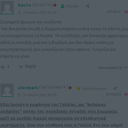
Xacto
(@xacto)
Member
#729597
21 Μαΐου 2026 02:38
Συγχαρητήρια για την ανάλυση.
Την δεκαετία του 90, η Ευρώπη έπρεπε να είχε κάνει τα πάντα, για
να ενσωματώσει τη Ρωσία. Το κατάλαβα μία δεκαετία αργότερα,
αλλά οι σπουδές μου και η δουλειά μου δεν έχουν σχέση με
γεωστρατηγική. Δεν γνωρίζω αν ήταν εφικτό. Γνωρίζω ότι
έπρεπε να γίνει.
Reply
1
View Replies
(1)
alexmark
(@alexmark)
Active Member
#729618
21 Μαΐου 2026 08:19
Εδώ λοιπόν η εμφάνιση της Γαλλίας, ως “πυλώνας
στήριξης” αυτής της σουηδικής ένταξης στη Συμμαχία,
μαζί με μεγάλη διμερή συνεργασία σε εξοπλιστικά
συστήματα,
Εχω την αίσθηση πως η Γαλλία δεν έχει καμιά