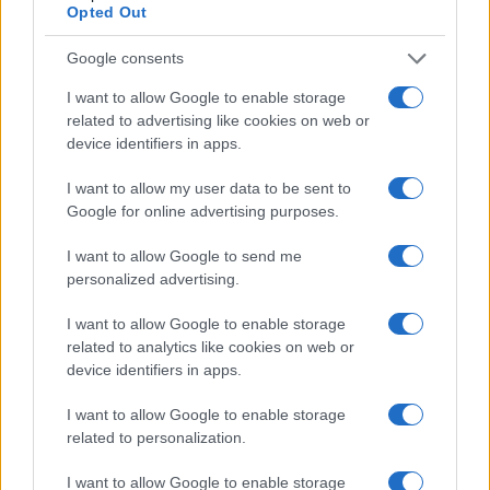
Opted Out
αυτονομίας. Βρισκόμαστε σε καλό δρόμο…
Google consents
Reply
20
View Replies
(1)
I want to allow Google to enable storage
related to advertising like cookies on web or
device identifiers in apps.
ODYSSEY
(@odyssey)
Member
#729517
20 Μαΐου 2026 17:00
I want to allow my user data to be sent to
Το Παρίσι αρχικά ευνοείται απο την συμφωνία και την εικόνα
Google for online advertising purposes.
που περιγράφει ο κ Κτενάς όμως ίσως το μέλλον μας αποκαλύψει
I want to allow Google to send me
ότι και οι δύο χώρες ανάγνωσαν σωστά την πιθανότητα
personalized advertising.
ανάπτυξης συνεργασιών εκεί που οι αγκυλώσεις άλλων
“εταίρων” έβαζαν σε δεύτερη μοίρα σχέδια για ανάπτυξη
I want to allow Google to enable storage
τεχνολογιών 6ης γενιάς σε αέρα και όχι μόνο.
related to analytics like cookies on web or
device identifiers in apps.
Reply
1
I want to allow Google to enable storage
related to personalization.
kyrNG
(@kyrng)
Noble Member
I want to allow Google to enable storage
#729524
20 Μαΐου 2026 17:35