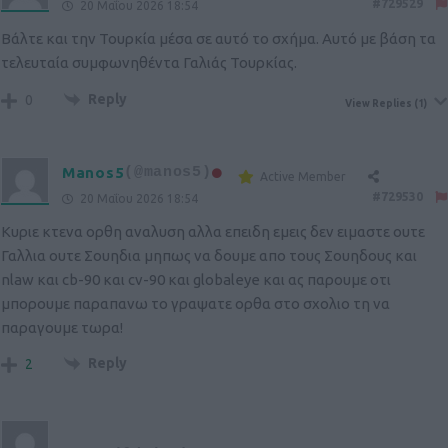
#729529
20 Μαΐου 2026 18:54
Βάλτε και την Τουρκία μέσα σε αυτό το σχήμα. Αυτό με βάση τα
τελευταία συμφωνηθέντα Γαλιάς Τουρκίας.
Reply
0
View Replies
(1)
Manos5
(@manos5)
Active Member
#729530
20 Μαΐου 2026 18:54
Κυριε κτενα ορθη αναλυση αλλα επειδη εμεις δεν ειμαστε ουτε
Γαλλια ουτε Σουηδια μηπως να δουμε απο τους Σουηδους και
nlaw και cb-90 και cv-90 και globaleye και ας παρουμε οτι
μπορουμε παραπανω το γραψατε ορθα στο σχολιο τη να
παραγουμε τωρα!
Reply
2