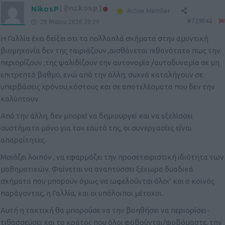
NikosP
(@nikosp)
Active Member
#729542
20 Μαΐου 2026 20:20
Η Γαλλία έχει δείξει οτι τα πολλαπλά σχήματα στην αμυντική
βιομηχανία δεν της ταιριάζουν ,αισθάνεται πιθανότατα πως την
περιορίζουν ,της ψαλιδίζουν την αυτονομία /αυτοδυναμία σε μη
επιτρεπτό βαθμό, ενώ από την άλλη, συχνά καταλήγουν σε
υπερβάσεις χρόνου,κόστους και σε αποτελέσματα που δεν την
καλύπτουν.
Από την άλλη, δεν μπορεί να δημιουργεί και να εξελίσσει
συστήματα μόνο για τον εαυτό της, οι συνεργασίες είναι
απαραίτητες.
Μοιάζει λοιπόν , να εφαρμόζει την προσεταιριστική ιδιότητα των
μαθηματικών. Φαίνεται να αναπτύσσει ξέχωρα δυαδικά
σχήματα που μπορούν όμως να ωφελούνται όλοι’ και ο κοινός
παράγοντας, η Γαλλία, και οι υπόλοιποι μέτοχοι.
Αυτή η τακτική θα μπορούσε να την βοηθήσει να περιορίσει-
τιθασσεύσει και το κράτος που όλοι φοβούνται/φοβόμαστε, την