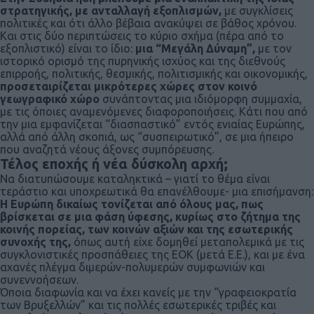
στρατηγικής, με ανταλλαγή εξοπλισμών,
με συγκλίσεις
πολιτικές και ότι άλλο βέβαια ανακύψει σε βάθος χρόνου.
Και στις δύο περιπτώσεις το κύριο σχήμα (πέρα από το
εξοπλιστικό) είναι το ίδιο:
μια “Μεγάλη Δύναμη”,
με τον
ιστορικό ορισμό της πυρηνικής ισχύος και της διεθνούς
επιρροής, πολιτικής, θεσμικής, πολιτισμικής και οικονομικής,
προσεταιρίζεται μικρότερες χώρες στον κοινό
γεωγραφικό χώρο
συνάπτοντας μια ιδιόμορφη συμμαχία,
με τις όποιες αναμενόμενες διαφοροποιήσεις. Κάτι που από
την μια εμφανίζεται “διασπαστικό” εντός ενιαίας Ευρώπης,
αλλά από άλλη σκοπιά, ως “συσπειρωτικό”, σε μια ήπειρο
που αναζητά νέους άξονες συμπόρευσης.
Τέλος εποχής ή νέα δύσκολη αρχή;
Να διατυπώσουμε καταληκτικά – γιατί το θέμα είναι
τεράστιο και υποχρεωτικά θα επανέλθουμε- μια επισήμανση:
Η Ευρώπη δικαίως τονίζεται από όλους μας, πως
βρίσκεται σε μια φάση ύφεσης, κυρίως στο ζήτημα της
κοινής πορείας, των κοινών αξιών και της εσωτερικής
συνοχής της,
όπως αυτή είχε δομηθεί μεταπολεμικά με τις
συγκλονιστικές προσπάθειες της ΕΟΚ (μετά Ε.Ε.), και με ένα
αχανές πλέγμα διμερών-πολυμερών συμφωνιών και
συνεννοήσεων.
Όποια διαφωνία και να έχει κανείς με την “γραφειοκρατία
των Βρυξελλών” και τις πολλές εσωτερικές τριβές και