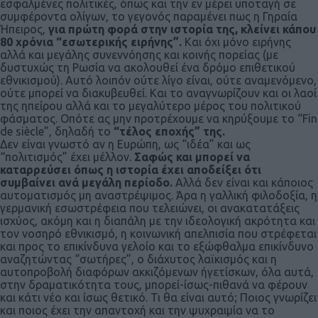
εσφαλμένες πολιτικές, όπως και την εν μέρει υποταγή σε
συμφέροντα ολίγων, το γεγονός παραμένει πως η Γηραία
Ήπειρος,
για πρώτη φορά στην ιστορία της, κλείνει κάπου
80 χρόνια “εσωτερικής ειρήνης”.
Και όχι μόνο ειρήνης
αλλά και μεγάλης συνεννόησης και κοινής πορείας (με
δυστυχώς τη Ρωσία να ακολουθεί ένα δρόμο επιθετικού
εθνικισμού). Αυτό λοιπόν ούτε λίγο είναι, ούτε αναμενόμενο,
ούτε μπορεί να διακυβευθεί. Και το αναγνωρίζουν και οι λαοί
της ηπείρου αλλά και το μεγαλύτερο μέρος του πολιτικού
φάσματος. Οπότε ας μην προτρέχουμε να κηρύξουμε το “Fin
de siècle”, δηλαδή το
“τέλος εποχής” της.
Δεν είναι γνωστό αν η Ευρώπη, ως “ιδέα” και ως
“πολιτισμός” έχει μέλλον.
Σαφώς και μπορεί να
καταρρεύσει όπως η ιστορία έχει αποδείξει ότι
συμβαίνει ανά μεγάλη περίοδο.
Αλλά δεν είναι και κάποιος
αυτοματισμός μη αναστρέψιμος. Άρα η γαλλική φιλοδοξία, η
γερμανική εσωστρέφεια που τελειώνει, οι ανακατατάξεις
ισχύος, ακόμη και η διαπάλη με την ιδεολογική ακρότητα και
τον νοσηρό εθνικισμό, η κοινωνική απελπισία που στρέφεται
και προς το επικίνδυνα γελοίο και το εξώφθαλμα επικίνδυνο
αναζητώντας “σωτήρες”, ο διάχυτος λαϊκισμός και η
αυτοπροβολή διαφόρων ακκιζόμενων ήγετίσκων, όλα αυτά,
στην δραματικότητα τους, μπορεί-ίσως-πιθανά να φέρουν
και κάτι νέο και ίσως θετικό. Τι θα είναι αυτό; Ποιος γνωρίζει
και ποιος έχει την απαντοχή και την ψυχραιμία να το