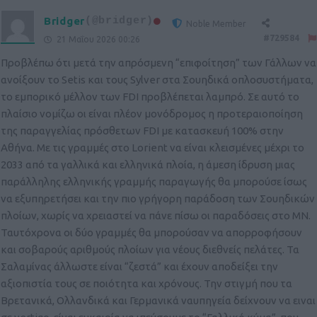
Bridger
(@bridger)
Noble Member
#729584
21 Μαΐου 2026 00:26
Προβλέπω ότι μετά την απρόσμενη “επιφοίτηση” των Γάλλων να
ανοίξουν το Setis και τους Sylver στα Σουηδικά οπλοσυστήματα,
το εμπορικό μέλλον των FDI προβλέπεται λαμπρό. Σε αυτό το
πλαίσιο νομίζω οι είναι πλέον μονόδρομος η προτεραιοποίηση
της παραγγελίας πρόσθετων FDI με κατασκευή 100% στην
Αθήνα. Με τις γραμμές στο Lorient να είναι κλεισμένες μέχρι το
2033 από τα γαλλικά και ελληνικά πλοία, η άμεση ίδρυση μιας
παράλληλης ελληνικής γραμμής παραγωγής θα μπορούσε ίσως
να εξυπηρετήσει και την πιο γρήγορη παράδοση των Σουηδικών
πλοίων, χωρίς να χρειαστεί να πάνε πίσω οι παραδόσεις στο ΜΝ.
Ταυτόχρονα οι δύο γραμμές θα μπορούσαν να απορροφήσουν
και σοβαρούς αριθμούς πλοίων για νέους διεθνείς πελάτες. Τα
Σαλαμίνας άλλωστε είναι “ζεστά” και έχουν αποδείξει την
αξιοπιστία τους σε ποιότητα και χρόνους. Την στιγμή που τα
Βρετανικά, Ολλανδικά και Γερμανικά ναυπηγεία δείχνουν να ειναι