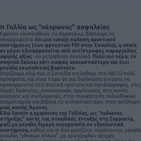
Η Γαλλία ως “πάτρωνας” ασφαλείας
Εφόσον υλοποιηθούν τα παραπάνω, βλέπουμε να
σκιαγραφείται
όχι μια τυπική πώληση αμυντικού
συστήματος (των φρεγατών FDI στην Σουηδία), η οποία
εν μέρει εξισορροπείται από αντίστροφες παραγγελίες
υψηλής αξίας
-αν μετρηθούν συνολικά.
Πολύ πιο πέρα, το
σκηνικό δείχνει κάτι σαφώς ουσιαστικότερο και έχει
μεγάλη γεωπολιτική βαρύτητα
.
Θυμίζουμε εδώ πως η Σουηδία εντάχθηκε στο ΝΑΤΟ πολύ
πρόσφατα, και είναι τώρα σε μια διαδικασία έντασης να
προσαρμοστεί στα σχετικά πρότυπα και προδιαγραφές, στις
δομές διοίκησης, επικοινωνιών, οργάνωσης, στις κοινές
ασκήσεις και σχεδιασμούς, στην συγκρότηση πολυεθνικών
σχηματισμών και βέβαια το ουσιαστικότερο, στην αντίληψη
μιας κοινής Άμυνας.
Εδώ λοιπόν η εμφάνιση της Γαλλίας, ως “πυλώνας
στήριξης” αυτής της σουηδικής ένταξης στη Συμμαχία,
μαζί με μεγάλη διμερή συνεργασία σε εξοπλιστικά
συστήματα,
καθώς και οι δύο μοιάζουν, παράγοντας μεγάλη
ποικιλία “εθνικών όπλων”, με εκατέρωθεν αγορές