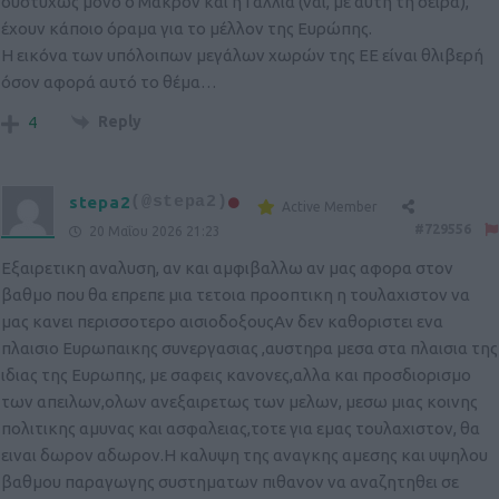
δυστυχώς μόνο ο Μακρόν και η Γαλλία (ναι, με αυτή τη σειρά),
έχουν κάποιο όραμα για το μέλλον της Ευρώπης.
Η εικόνα των υπόλοιπων μεγάλων χωρών της ΕΕ είναι θλιβερή
όσον αφορά αυτό το θέμα…
Reply
4
stepa2
(@stepa2)
Active Member
#729556
20 Μαΐου 2026 21:23
Εξαιρετικη αναλυση, αν και αμφιβαλλω αν μας αφορα στον
βαθμο που θα επρεπε μια τετοια προοπτικη η τουλαχιστον να
μας κανει περισσοτερο αισιοδοξουςΑν δεν καθοριστει ενα
πλαισιο Ευρωπαικης συνεργασιας ,αυστηρα μεσα στα πλαισια της
ιδιας της Ευρωπης, με σαφεις κανονες,αλλα και προσδιορισμο
των απειλων,ολων ανεξαιρετως των μελων, μεσω μιας κοινης
πολιτικης αμυνας και ασφαλειας,τοτε για εμας τουλαχιστον, θα
ειναι δωρον αδωρον.Η καλυψη της αναγκης αμεσης και υψηλου
βαθμου παραγωγης συστηματων πιθανον να αναζητηθει σε