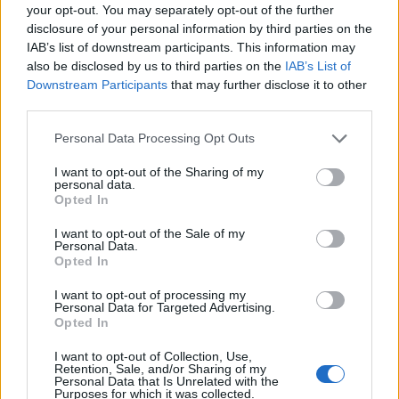
your opt-out. You may separately opt-out of the further
Oldest
disclosure of your personal information by third parties on the
IAB’s list of downstream participants. This information may
also be disclosed by us to third parties on the
IAB’s List of
Βασίλης Σιταράς
(@sitaras)
Active Member
Downstream Participants
that may further disclose it to other
third parties.
#729511
20 Μαΐου 2026 16:32
Please note that this website/app uses one or more Google
Personal Data Processing Opt Outs
Άλλη μία εξαιρετική και μεστή νοήματος ανάλυση, όπως μας έχει
services and may gather and store information including but
συνηθίσεο ο Χ.Κ. Βεβαίως, μεταξύ της ελληνογαλλικής και της
not limited to your visit or usage behaviour. You may click to
I want to opt-out of the Sharing of my
personal data.
σουηδογαλλικής “στρατηγικής” σχέσης υπάρχει μια
grant or deny consent to Google and its third-party tags to
Opted In
ΘΕΜΕΛΙΩΔΗΣ διαφορά, που θίγεται μεν, αλλά ακροθιγώς: Γαλλία
use your data for below specified purposes in below Google
και Σουηδία έχουν αμφότερες ικανή βιομηχανική βάση /
consent section.
I want to opt-out of the Sale of my
Personal Data.
αμυντική βιομηχανία και μάλιστα και για τους 3 κλάδους των ΕΔ,
Opted In
ενώ εμείς οι Έλληνες είμαστε καταδικασμένοι να παίζουμε το
ρόλο του καθαρού εισαγωγέα (καταβάλλοντας περίπου 10 δις
I want to opt-out of processing my
Personal Data for Targeted Advertising.
ευρώ μόνο στους Γάλλους από 2021 και εξής….). Εκεί, λοιπόν, η
Opted In
συμφωνια είναι αμφοτεροβαρής, ενώ με εμάς απολύτως
ετεροβαρής. Σε κάθε περίπτωση, η είσοδος της Σουηδίας, που
I want to opt-out of Collection, Use,
Retention, Sale, and/or Sharing of my
ήταν ήδη μέλος της ΕΕ, και στο ΝΑΤΟ είναι μια εξέλιξη game –
Personal Data that Is Unrelated with the
Purposes for which it was collected.
changer και θα ωφελήσει την κοινή υπόθεση της στρατηγικής