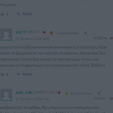
Γερμανία.
Reply
1
Vk77
(@vk77)
Trusted Member
#729550
20 Μαΐου 2026 20:57
Εγώ αυτό που βλέπω είναι win win κυκλικές ανταλλαγές στην
ουσία. Οι βιομηχανίες και των δύο δουλεύουν. Μόνο εμείς δεν
παράγουμε τίποτα,δεν έχουμε να προτείνουμε τίποτα και
μένουμε να πληρώνουμε τον λογαριασμό στο τέλος, θλιβερό.
Reply
2
ABC ABC
(@abc-abc)
Active Member
#729551
20 Μαΐου 2026 21:03
Διαβάζοντας το άρθρο, δεν μπορώ να μην επισημάνω ότι