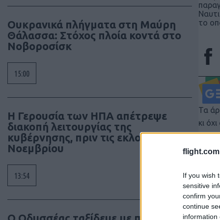
παραγ
Ναυτι
Ουκρανικά πλήγματα στη Μαύρη
το οπ
Θάλασσα: Στόχος πλοία κοντά στο
Νοβοροσίσκ
15:00
Τα άρ
Η Γερουσία των ΗΠΑ απέτρεψε
κι όχ
διακοπή λειτουργίας της
κυβέρνησης, πριν τις εκλογές
έγκρι
Νοεμβρίου
διατη
flight.com
συγγρ
13:54
If you wish 
sensitive in
confirm you
continue se
Ο Οδυσσέας ταξίδευε με πλοίο των
information 