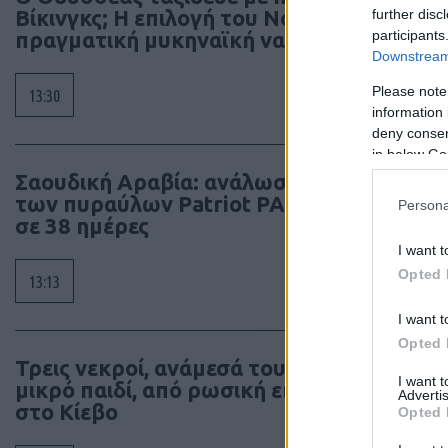
Βίκινγκς; Η επιλογή του Νόλαν και η
further disc
participants
πραγματική μυκηναϊκή ναυπηγική
Downstream 
Please note
13:30
information 
deny consent
in below Go
Σαουδική Αραβία: ανάλωσε το 86%
των πυραύλων Patriot PAC-3 μέσα
Persona
σε 38 ημέρες
I want t
Opted 
13:13
I want t
Opted 
Τρεις νεκροί, ανάμεσά τους ένα
I want 
μικρό παιδί, από ρωσική επίθεση
Advertis
στο Κίεβο
Opted 