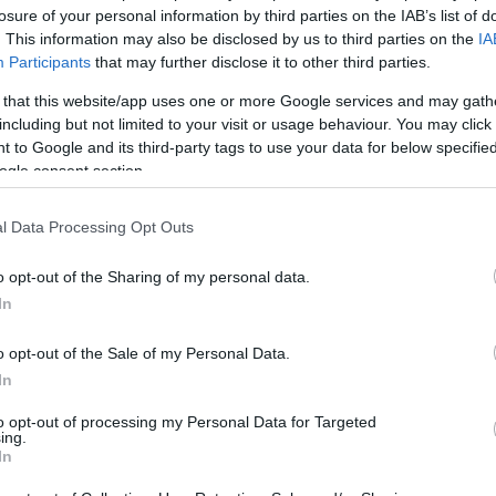
losure of your personal information by third parties on the IAB’s list of
. This information may also be disclosed by us to third parties on the
IA
Participants
that may further disclose it to other third parties.
 that this website/app uses one or more Google services and may gath
including but not limited to your visit or usage behaviour. You may click 
 to Google and its third-party tags to use your data for below specifi
ogle consent section.
l Data Processing Opt Outs
o opt-out of the Sharing of my personal data.
In
Login
o opt-out of the Sale of my Personal Data.
Please login t
In
to opt-out of processing my Personal Data for Targeted
0
COMMENTS
ing.
In