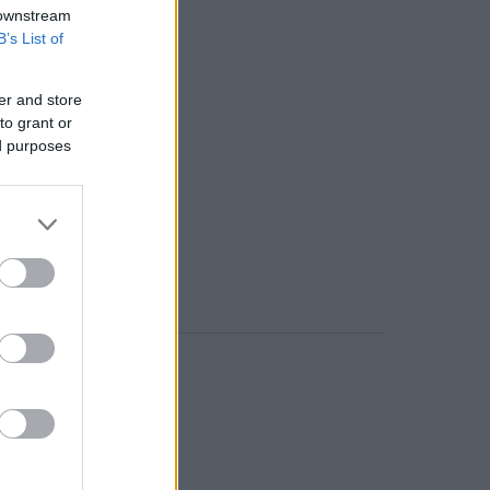
 downstream
B’s List of
er and store
to grant or
ed purposes
o comment