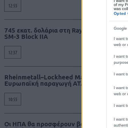
I want t
of my P
12:55
was col
Opted 
Google 
745 εκατ. δολάρια στη Raytheon για
SM-3 Block IIA
I want t
web or d
12:37
I want t
purpose
I want 
Rheinmetall–Lockheed Martin:
Ευρωπαϊκή παραγωγή ATACMS
I want t
web or d
10:55
I want t
I want t
Οι ΗΠΑ θα προσφέρουν βοήθεια 1
authenti