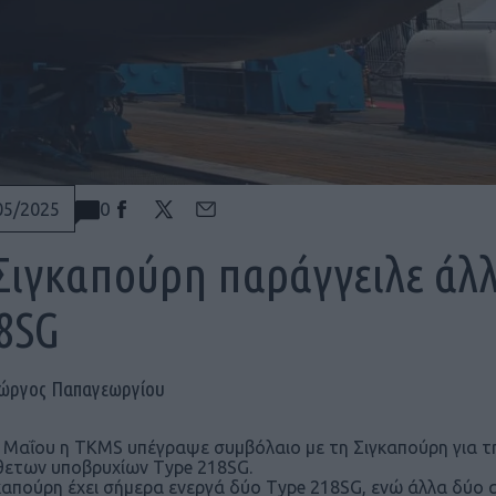
0
05/2025
Σιγκαπούρη παράγγειλε άλ
8SG
ιώργος Παπαγεωργίου
7 Μαΐου η TKMS υπέγραψε συμβόλαιο με τη Σιγκαπούρη για τ
ετων υποβρυχίων Type 218SG.
καπούρη έχει σήμερα ενεργά δύο Type 218SG, ενώ άλλα δύο 