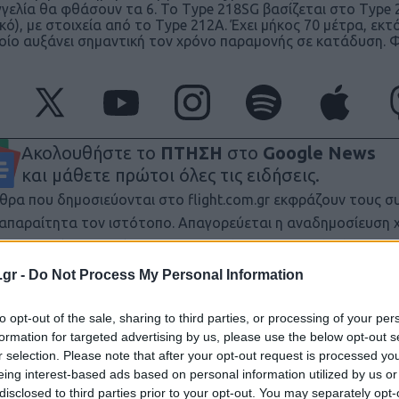
γελία θα φθάσουν τα 6. Το Type 218SG βασίζεται στο Type 2
κό), με στοιχεία από το Type 212A. Έχει μήκος 70 μέτρα, εκ
οίο αυξάνει σημαντική τον χρόνο παραμονής σε κατάδυση. Φ
Ακολουθήστε το
ΠΤΗΣΗ
στο
Google News
και μάθετε πρώτοι όλες τις ειδήσεις.
θρα που δημοσιεύονται στο flight.com.gr εκφράζουν τους σ
ι απαραίτητα τον ιστότοπο. Απαγορεύεται η αναδημοσίευση 
ση. Σε αντίθετη περίπτωση θα λαμβάνονται νομικά μέτρα. Ο 
ρεί το δικαίωμα ελέγχου των σχολίων, τα οποία εκφράζουν 
.gr -
Do Not Process My Personal Information
αφέα τους.
to opt-out of the sale, sharing to third parties, or processing of your per
formation for targeted advertising by us, please use the below opt-out s
r selection. Please note that after your opt-out request is processed y
eing interest-based ads based on personal information utilized by us or
disclosed to third parties prior to your opt-out. You may separately opt-