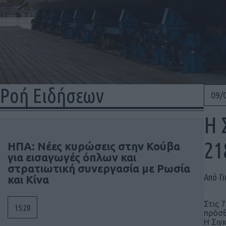
Ροή Ειδήσεων
09/
H 
21
ΗΠΑ: Νέες κυρώσεις στην Κούβα
για εισαγωγές όπλων και
στρατιωτική συνεργασία με Ρωσία
Από Γ
και Κίνα
Στις 
15:20
πρόσθ
Η Σιγ