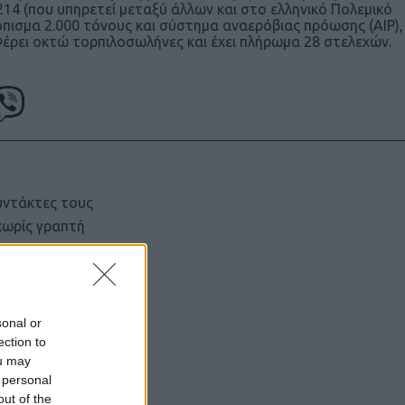
14 (που υπηρετεί μεταξύ άλλων και στο ελληνικό Πολεμικό
τόπισμα 2.000 τόνους και σύστημα αναερόβιας πρόωσης (AIP),
έρει οκτώ τορπιλοσωλήνες και έχει πλήρωμα 28 στελεχών.
υντάκτες τους
χωρίς γραπτή
ιστότοπος
μόνο το
sonal or
ection to
ou may
 personal
out of the