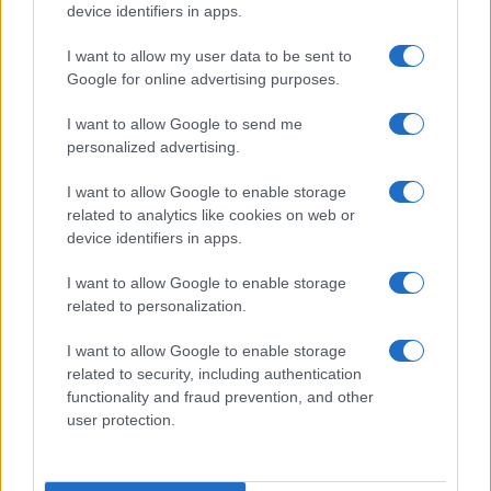
device identifiers in apps.
Το Ιράν προειδοποιεί για μαζικές
επιθέσεις τις χώρες του Κόλπου
I want to allow my user data to be sent to
Google for online advertising purposes.
14:20
I want to allow Google to send me
personalized advertising.
ΣΑΝ ΣΗΜΕΡΑ – 7 Αυγούστου 626: Η
I want to allow Google to enable storage
related to analytics like cookies on web or
Κωνσταντινούπολη σώζεται από
device identifiers in apps.
Αβάρους και Πέρσες
I want to allow Google to enable storage
14:01
related to personalization.
I want to allow Google to enable storage
related to security, including authentication
«Στη φόρα» για πρώτη φορά
functionality and fraud prevention, and other
βομβαρδιστικό H-6N με τον πυρηνικό
user protection.
βαλλιστικό πύραυλο JL-1 εν πτήσει –
Βίντεο