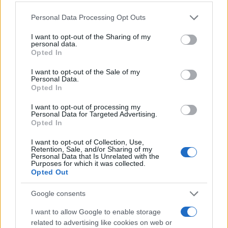
17:00
Please note that this website/app uses one or more Google
Personal Data Processing Opt Outs
services and may gather and store information including but
not limited to your visit or usage behaviour. You may click to
I want to opt-out of the Sharing of my
personal data.
grant or deny consent to Google and its third-party tags to
Opted In
ΣΑΝ ΣΗΜΕΡΑ – 7 Αυγούστου 322 π.Χ. :
use your data for below specified purposes in below Google
Μάχη της Κραννώνας
consent section.
I want to opt-out of the Sale of my
Personal Data.
Opted In
16:01
I want to opt-out of processing my
Personal Data for Targeted Advertising.
Opted In
Βόρεια Κορέα: Νέα εκτόξευση
I want to opt-out of Collection, Use,
Retention, Sale, and/or Sharing of my
βαλλιστικού πυραύλου πριν από τις
Personal Data that Is Unrelated with the
ασκήσεις ΗΠΑ–Νότιας Κορέας
Purposes for which it was collected.
Opted Out
15:18
Google consents
I want to allow Google to enable storage
related to advertising like cookies on web or