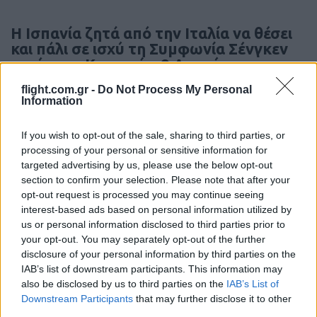
Η Ισπανία ζητά από την Ιταλία να θέσει
και πάλι σε ισχύ τη Συμφωνία Σένγκεν
εντός της Κυριακής, 9 Αυγούστου
flight.com.gr -
Do Not Process My Personal
Information
17:34
If you wish to opt-out of the sale, sharing to third parties, or
processing of your personal or sensitive information for
Γαλλία-Ινδία: Τελική πρόταση για τη
targeted advertising by us, please use the below opt-out
διακρατική συμφωνία των 114 Rafale
section to confirm your selection. Please note that after your
opt-out request is processed you may continue seeing
interest-based ads based on personal information utilized by
17:10
us or personal information disclosed to third parties prior to
your opt-out. You may separately opt-out of the further
disclosure of your personal information by third parties on the
IAB’s list of downstream participants. This information may
Ο Πούτιν κάνει ανασχηματισμό των
also be disclosed by us to third parties on the
IAB’s List of
Στρατηγών του λόγω Ουκρανίας
Downstream Participants
that may further disclose it to other
third parties.