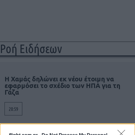
Ροή Ειδήσεων
Η Χαμάς δηλώνει εκ νέου έτοιμη να
εφαρμόσει το σχέδιο των ΗΠΑ για τη
Γάζα
20:59
Συντριβή Sikorsky CH-54A Tarhe σε