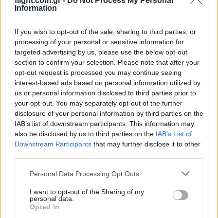
flight.com.gr -
Do Not Process My Personal
Information
αεροπυρόσβεση στη Γιούτα
If you wish to opt-out of the sale, sharing to third parties, or
20:40
processing of your personal or sensitive information for
targeted advertising by us, please use the below opt-out
section to confirm your selection. Please note that after your
opt-out request is processed you may continue seeing
ΣΑΝ ΣΗΜΕΡΑ – 8 Αυγούστου 1588:
interest-based ads based on personal information utilized by
Ναυμαχία του Gravelines, η μεγάλη
us or personal information disclosed to third parties prior to
ισπανική αρμάδα σκορπίζει
your opt-out. You may separately opt-out of the further
disclosure of your personal information by third parties on the
IAB’s list of downstream participants. This information may
20:01
also be disclosed by us to third parties on the
IAB’s List of
Downstream Participants
that may further disclose it to other
third parties.
Οι Ινδοί πήγαν Pitch Black 26 με μια
Please note that this website/app uses one or more Google
Personal Data Processing Opt Outs
ιδιαιτερότητα
services and may gather and store information including but
not limited to your visit or usage behaviour. You may click to
I want to opt-out of the Sharing of my
personal data.
grant or deny consent to Google and its third-party tags to
Opted In
19:50
use your data for below specified purposes in below Google