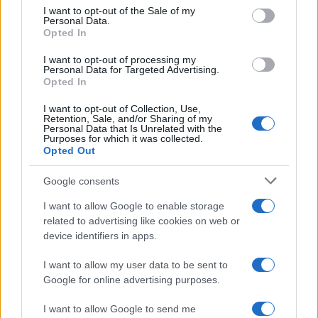
consent section.
I want to opt-out of the Sale of my
Personal Data.
Opted In
Πλωτά data center με ενέργεια από τα
κύματα – το AI ανοίγεται στον ωκεανό
I want to opt-out of processing my
Personal Data for Targeted Advertising.
Opted In
19:40
I want to opt-out of Collection, Use,
Retention, Sale, and/or Sharing of my
Personal Data that Is Unrelated with the
Purposes for which it was collected.
Opted Out
McDonnell F3H Demon: Το βαρύ
ναυτικό μαχητικό της πρώτης εποχής
Google consents
των πυραύλων
I want to allow Google to enable storage
related to advertising like cookies on web or
19:40
device identifiers in apps.
I want to allow my user data to be sent to
Google for online advertising purposes.
Οι Ρωσικές απώλειες στην Ουκρανία
μπορεί να φθάνουν το μισό
I want to allow Google to send me