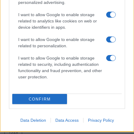
εκατομμύριο νεκρούς
personalized advertising.
I want to allow Google to enable storage
18:41
related to analytics like cookies on web or
device identifiers in apps.
I want to allow Google to enable storage
ΣΑΝ ΣΗΜΕΡΑ – 8 Αυγούστου 2000: Η
related to personalization.
ανέλκυση του CSS Hunley, ενός
υποβρύχιου θρύλου
I want to allow Google to enable storage
related to security, including authentication
functionality and fraud prevention, and other
18:01
user protection.
CONFIRM
ΗΠΑ: Νέες κυρώσεις στην Κούβα για
εισαγωγές όπλων και στρατιωτική
συνεργασία με Ρωσία και Κίνα
Data Deletion
Data Access
Privacy Policy
15:20