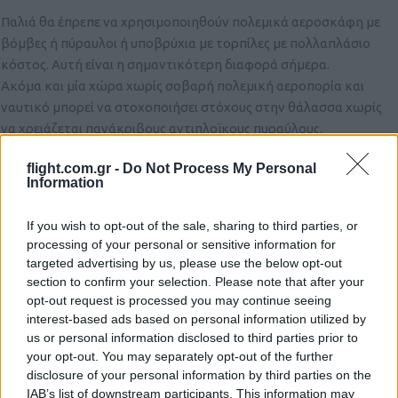
Παλιά θα έπρεπε να χρησιμοποιηθούν πολεμικά αεροσκάφη με
βόμβες ή πύραυλοι ή υποβρύχια με τορπίλες με πολλαπλάσιο
κόστος. Αυτή είναι η σημαντικότερη διαφορά σήμερα.
Ακόμα και μία χώρα χωρίς σοβαρή πολεμική αεροπορία και
ναυτικό μπορεί να στοχοποιήσει στόχους στην θάλασσα χωρίς
να χρειάζεται πανάκριβους αντιπλοϊκους πυραύλους.
Δεν κερδίζεις τον πολέμο έτσι, αλλά τον παρατείνεις τόσο ώστε
flight.com.gr -
Do Not Process My Personal
να είναι ασύμφορη η συνέχιση του για τον πιο ισχυρό αντίπαλο.
Information
Reply
2
If you wish to opt-out of the sale, sharing to third parties, or
processing of your personal or sensitive information for
targeted advertising by us, please use the below opt-out
section to confirm your selection. Please note that after your
opt-out request is processed you may continue seeing
interest-based ads based on personal information utilized by
us or personal information disclosed to third parties prior to
your opt-out. You may separately opt-out of the further
disclosure of your personal information by third parties on the
IAB’s list of downstream participants. This information may