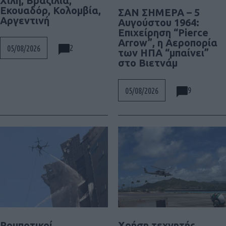
Χιλή, Βραζιλία,
Εκουαδόρ, Κολομβία,
ΣΑΝ ΣΗΜΕΡΑ – 5
Αργεντινή
Αυγούστου 1964:
Επιχείρηση “Pierce
Arrow”, η Αεροπορία
2
05/08/2026
των ΗΠΑ “μπαίνει”
στο Βιετνάμ
9
05/08/2026
Ρομποτικοί
Χρήση τεχνητής