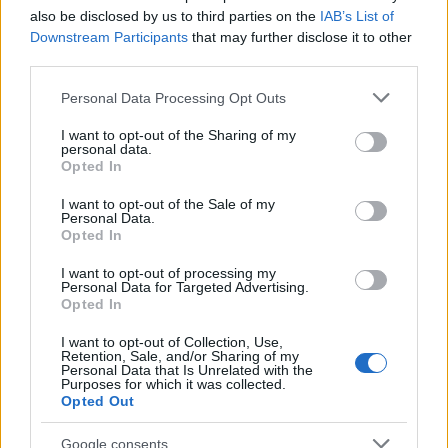
also be disclosed by us to third parties on the
IAB’s List of
Downstream Participants
that may further disclose it to other
third parties.
Please note that this website/app uses one or more Google
Personal Data Processing Opt Outs
services and may gather and store information including but
not limited to your visit or usage behaviour. You may click to
I want to opt-out of the Sharing of my
personal data.
grant or deny consent to Google and its third-party tags to
Opted In
use your data for below specified purposes in below Google
consent section.
I want to opt-out of the Sale of my
Personal Data.
Ροή Ειδήσεων
Opted In
I want to opt-out of processing my
Personal Data for Targeted Advertising.
Opted In
Τραγικό ρεκόρ, ο χειρότερος μήνας
I want to opt-out of Collection, Use,
Retention, Sale, and/or Sharing of my
απωλειών αμάχων από το 2022 στον
Personal Data that Is Unrelated with the
πόλεμο Ρωσίας-Ουκρανίας
Purposes for which it was collected.
Opted Out
21:20
Google consents