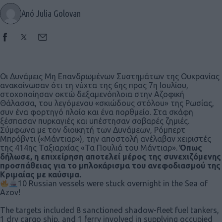
Από Julia Golovan
Οι Δυνάμεις Μη Επανδρωμένων Συστημάτων της Ουκρανίας
ανακοίνωσαν ότι τη νύχτα της 6ης προς 7η Ιουλίου,
στοχοποίησαν οκτώ δεξαμενόπλοια στην Αζοφική
Θάλασσα, του λεγόμενου «σκιώδους στόλου» της Ρωσίας,
συν ένα φορτηγό πλοίο και ένα πορθμείο. Στα σκάφη
ξέσπασαν πυρκαγιές και υπέστησαν σοβαρές ζημιές.
Σύμφωνα με τον διοικητή των Δυνάμεων, Ρόμπερτ
Μπρόβντι («Μάντιαρ»), την αποστολή ανέλαβαν χειριστές
της 414ης Ταξιαρχίας «Τα Πουλιά του Μάντιαρ».
Όπως
δήλωσε, η επιχείρηση αποτελεί μέρος της συνεχιζόμενης
προσπάθειας για το
μπλοκάρισμα του ανεφοδιασμού της
Κριμαίας με καύσιμα.
10 Russian vessels were stuck overnight in the Sea of
Azov!
The targets included 8 sanctioned shadow-fleet fuel tankers,
1 dry cargo ship, and 1 ferry involved in supplying occupied