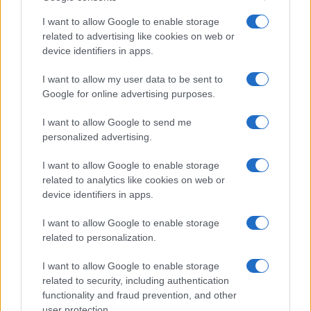
I want to allow Google to enable storage
related to advertising like cookies on web or
device identifiers in apps.
ΑΝΑΛΥΣΗ: To ραντάρ EL/M‑2084, ο
πολυλειτουργικός αισθητήρας της
I want to allow my user data to be sent to
«Ασπίδας του Αχιλλέα»
Google for online advertising purposes.
I want to allow Google to send me
21:05
personalized advertising.
I want to allow Google to enable storage
related to analytics like cookies on web or
Η Τουρκική αμυντική βιομηχανία
device identifiers in apps.
εξαπλώνεται στη Λατινική Αμερική –
αποτύπωμα ήδη σε Χιλή, Βραζιλία,
I want to allow Google to enable storage
Εκουαδόρ, Κολομβία, Αργεντινή
related to personalization.
I want to allow Google to enable storage
20:20
related to security, including authentication
functionality and fraud prevention, and other
user protection.