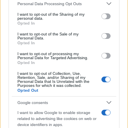
Please note that this website/app uses one or more Google
Personal Data Processing Opt Outs
services and may gather and store information including but
18:25
not limited to your visit or usage behaviour. You may click to
I want to opt-out of the Sharing of my
personal data.
grant or deny consent to Google and its third-party tags to
Opted In
use your data for below specified purposes in below Google
consent section.
ΣΑΝ ΣΗΜΕΡΑ – 10 Αυγούστου 955:
I want to opt-out of the Sale of my
Personal Data.
Μάχη του Lechfeld, ο Όθων ο Μέγας
Opted In
εξοντώνει τους Μαγυάρους
I want to opt-out of processing my
Personal Data for Targeted Advertising.
Opted In
18:01
I want to opt-out of Collection, Use,
Retention, Sale, and/or Sharing of my
Personal Data that Is Unrelated with the
Purposes for which it was collected.
Το θωρηκτό του Τραμπ θα κοστίζει 18
Opted Out
δις δολάρια το ένα!
Google consents
17:40
I want to allow Google to enable storage
related to advertising like cookies on web or
device identifiers in apps.