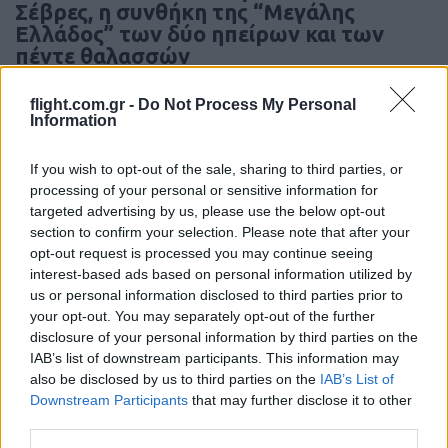
Σέβρες, η συνθήκη της “Μεγάλης
Ελλάδος” των δύο ηπείρων και των
πέντε θαλασσών
flight.com.gr -
Do Not Process My Personal
20:01
Information
If you wish to opt-out of the sale, sharing to third parties, or
processing of your personal or sensitive information for
Σεισμός στην Κολομβία: Καταρρεύσεις
targeted advertising by us, please use the below opt-out
κτιρίων στο Κάλι – Άνθρωποι
section to confirm your selection. Please note that after your
εγκλωβισμένοι
opt-out request is processed you may continue seeing
interest-based ads based on personal information utilized by
us or personal information disclosed to third parties prior to
18:40
your opt-out. You may separately opt-out of the further
disclosure of your personal information by third parties on the
IAB’s list of downstream participants. This information may
Μελόνι και Φρεντέρικσεν ζητούν
also be disclosed by us to third parties on the
IAB’s List of
Downstream Participants
that may further disclose it to other
κέντρα επαναπατρισμού εκτός
third parties.
Ευρώπης