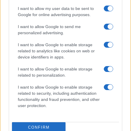
Άλλο μισό $δις για αντιαρματικούς TOW
I want to allow my user data to be sent to
από τις ΗΠΑ
Google for online advertising purposes.
I want to allow Google to send me
17:40
personalized advertising.
I want to allow Google to enable storage
related to analytics like cookies on web or
Κολομβία: Σεισμός 7,4 βαθμών στις
device identifiers in apps.
ακτές του Ειρηνικού συγκλόνισε την
Μπογοτά
I want to allow Google to enable storage
related to personalization.
16:54
I want to allow Google to enable storage
related to security, including authentication
functionality and fraud prevention, and other
user protection.
Δράση ακτιβιστών στη Σκωτία, κατά
εταιρείας που συνεργάζεται με την
ισραηλινή Elbit – βίντεο
CONFIRM