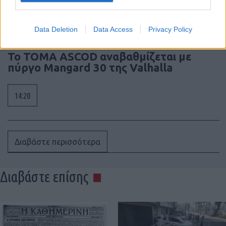
15:20
Data Deletion
Data Access
Privacy Policy
Το ΤΟΜΑ ASCOD αναβαθμίζεται με
πύργο Mangard 30 της Valhalla
14:20
Διαβάστε περισσότερα
Διαβάστε επίσης