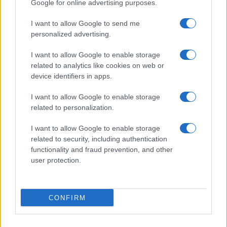
Google for online advertising purposes.
I want to allow Google to send me
personalized advertising.
Τραγικό ρεκόρ, ο χειρότερος μήνας
απωλειών αμάχων από το 2022 στον
I want to allow Google to enable storage
πόλεμο Ρωσίας-Ουκρανίας
related to analytics like cookies on web or
device identifiers in apps.
21:20
I want to allow Google to enable storage
related to personalization.
I want to allow Google to enable storage
ΑΝΑΛΥΣΗ: To ραντάρ EL/M‑2084, ο
related to security, including authentication
πολυλειτουργικός αισθητήρας της
functionality and fraud prevention, and other
«Ασπίδας του Αχιλλέα»
user protection.
21:05
CONFIRM