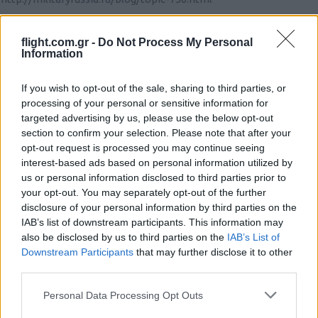
Reply
0
flight.com.gr -
Do Not Process My Personal
Information
manolis
(@manolis)
Active Member
If you wish to opt-out of the sale, sharing to third parties, or
#37868
17 Μαΐου 2018 01:53
processing of your personal or sensitive information for
Δε μας ειπατε με τι ρυθμο θα παραγονται τα 20-30 Τυ-22, 1 (ενα)
targeted advertising by us, please use the below opt-out
section to confirm your selection. Please note that after your
το χρονο ή τον συνηθη 1 καθε 2 χρονια?
opt-out request is processed you may continue seeing
Reply
0
interest-based ads based on personal information utilized by
us or personal information disclosed to third parties prior to
your opt-out. You may separately opt-out of the further
disclosure of your personal information by third parties on the
IAB’s list of downstream participants. This information may
tsimuha
#37869
17 Μαΐου 2018 20:45
also be disclosed by us to third parties on the
IAB’s List of
Downstream Participants
that may further disclose it to other
https://zen.yandex.ru/media/gelio/proizvodstvo-samoletov-
third parties.
tu160-tu22m3-i-tu214-5afc20c9ad0f2233e9ec5fa2
Please note that this website/app uses one or more Google
Personal Data Processing Opt Outs
Reply
0
services and may gather and store information including but