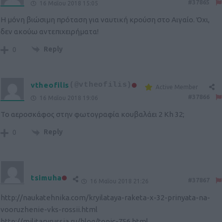
#37865
16 Μαΐου 2018 15:05
Η μόνη βιώσιμη πρόταση για ναυτική κρούση στο Αιγαίο. Όχι,
δεν ακούω αντεπιχειρήματα!
Reply
0
vtheofilis
(@vtheofilis)
Active Member
#37866
16 Μαΐου 2018 19:06
Το αεροσκάφος στην φωτογραφία κουβαλάει 2 Kh 32;
Reply
0
tsimuha
#37867
16 Μαΐου 2018 21:26
http://naukatehnika.com/kryilataya-raketa-x-32-prinyata-na-
vooruzhenie-vks-rossii.html
http://militaryrussia.ru/blog/topic-756.html