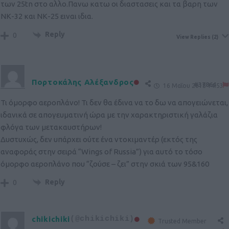
των 25tn στο αλλο.Πανω κατω οι διαστασεις και τα βαρη των
ΝΚ-32 και ΝΚ-25 ειναι ιδια.
Reply
0
View Replies
(2)
Πορτοκάλης Αλέξανδρος
#37864
16 Μαΐου 2018 14:53
Τι όμορφο αεροπλάνο! Τι δεν θα έδινα να το δω να απογειώνεται,
ιδανικά σε απογευματινή ώρα με την χαρακτηριστική γαλάζια
φλόγα των μετακαυστήρων!
Δυστυχώς, δεν υπάρχει ούτε ένα ντοκιμαντέρ (εκτός της
αναφοράς στην σειρά “Wings of Russia”) για αυτό το τόσο
όμορφο αεροπλάνο που “ζούσε – ζει” στην σκιά των 95&160
Reply
0
chikichiki
(@chikichiki)
Trusted Member