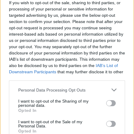
If you wish to opt-out of the sale, sharing to third parties, or
processing of your personal or sensitive information for
ΣΑΝ ΣΗΜΕΡΑ – 8 Αυγούστου 1588:
targeted advertising by us, please use the below opt-out
Ναυμαχία του Gravelines, η μεγάλη
section to confirm your selection. Please note that after your
ισπανική αρμάδα σκορπίζει
opt-out request is processed you may continue seeing
interest-based ads based on personal information utilized by
us or personal information disclosed to third parties prior to
20:01
your opt-out. You may separately opt-out of the further
disclosure of your personal information by third parties on the
IAB’s list of downstream participants. This information may
also be disclosed by us to third parties on the
IAB’s List of
Οι Ινδοί πήγαν Pitch Black 26 με μια
Downstream Participants
that may further disclose it to other
ιδιαιτερότητα
third parties.
Please note that this website/app uses one or more Google
Personal Data Processing Opt Outs
19:50
services and may gather and store information including but
not limited to your visit or usage behaviour. You may click to
I want to opt-out of the Sharing of my
personal data.
grant or deny consent to Google and its third-party tags to
Opted In
use your data for below specified purposes in below Google
Πλωτά data center με ενέργεια από τα
consent section.
I want to opt-out of the Sale of my
κύματα – το AI ανοίγεται στον ωκεανό
Personal Data.
Opted In