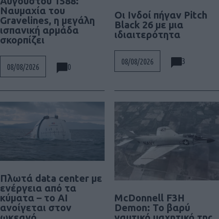
Αυγούστου 1588:
Ναυμαχία του
Οι Ινδοί πήγαν Pitch
Gravelines, η μεγάλη
Black 26 με μια
ισπανική αρμάδα
ιδιαιτερότητα
σκορπίζει
3
08/08/2026
0
08/08/2026
Πλωτά data center με
ενέργεια από τα
McDonnell F3H
κύματα – το AI
Demon: Το βαρύ
ανοίγεται στον
ναυτικό μαχητικό της
ωκεανό