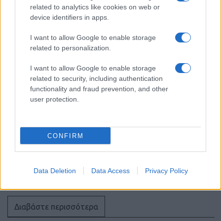
related to analytics like cookies on web or
device identifiers in apps.
ΣΑΝ ΣΗΜΕΡΑ – 8 Αυγούστου 2000: Η
ανέλκυση του CSS Hunley, ενός
I want to allow Google to enable storage
υποβρύχιου θρύλου
related to personalization.
I want to allow Google to enable storage
18:01
related to security, including authentication
functionality and fraud prevention, and other
user protection.
ΗΠΑ: Νέες κυρώσεις στην Κούβα για
εισαγωγές όπλων και στρατιωτική
συνεργασία με Ρωσία και Κίνα
CONFIRM
15:20
Data Deletion
Data Access
Privacy Policy
Διαβάστε περισσότερα