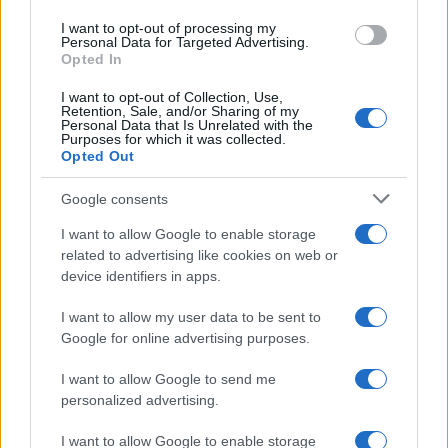
I want to opt-out of processing my
19:40
Personal Data for Targeted Advertising.
Opted In
I want to opt-out of Collection, Use,
Retention, Sale, and/or Sharing of my
McDonnell F3H Demon: Το βαρύ
Personal Data that Is Unrelated with the
ναυτικό μαχητικό της πρώτης εποχής
Purposes for which it was collected.
Opted Out
των πυραύλων
Google consents
19:40
I want to allow Google to enable storage
related to advertising like cookies on web or
device identifiers in apps.
Οι Ρωσικές απώλειες στην Ουκρανία
I want to allow my user data to be sent to
μπορεί να φθάνουν το μισό
Google for online advertising purposes.
εκατομμύριο νεκρούς
I want to allow Google to send me
personalized advertising.
18:41
I want to allow Google to enable storage