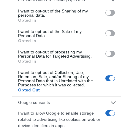
18:25
services and may gather and store information including but
not limited to your visit or usage behaviour. You may click to
I want to opt-out of the Sharing of my
personal data.
grant or deny consent to Google and its third-party tags to
Opted In
use your data for below specified purposes in below Google
ΣΑΝ ΣΗΜΕΡΑ – 10 Αυγούστου 955:
consent section.
I want to opt-out of the Sale of my
Μάχη του Lechfeld, ο Όθων ο Μέγας
Personal Data.
εξοντώνει τους Μαγυάρους
Opted In
I want to opt-out of processing my
Personal Data for Targeted Advertising.
18:01
Opted In
I want to opt-out of Collection, Use,
Retention, Sale, and/or Sharing of my
Personal Data that Is Unrelated with the
Το θωρηκτό του Τραμπ θα κοστίζει 18
Purposes for which it was collected.
δις δολάρια το ένα!
Opted Out
Google consents
17:40
I want to allow Google to enable storage
related to advertising like cookies on web or
device identifiers in apps.
Άλλο μισό $δις για αντιαρματικούς TOW