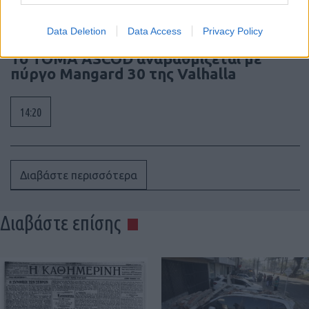
Data Deletion
Data Access
Privacy Policy
Το ΤΟΜΑ ASCOD αναβαθμίζεται με
πύργο Mangard 30 της Valhalla
14:20
Διαβάστε περισσότερα
Διαβάστε επίσης