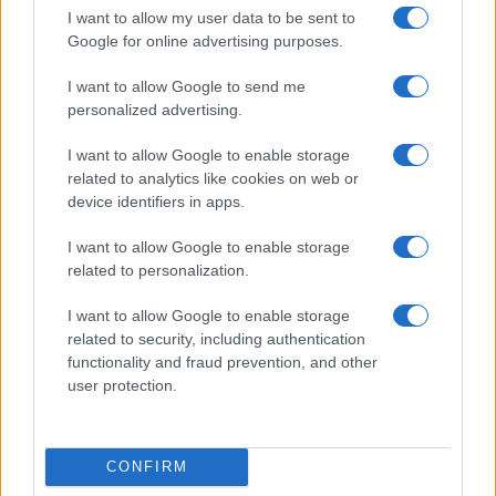
από τις ΗΠΑ
I want to allow my user data to be sent to
Google for online advertising purposes.
17:40
I want to allow Google to send me
personalized advertising.
I want to allow Google to enable storage
Κολομβία: Σεισμός 7,4 βαθμών στις
related to analytics like cookies on web or
ακτές του Ειρηνικού συγκλόνισε την
device identifiers in apps.
Μπογοτά
I want to allow Google to enable storage
related to personalization.
16:54
I want to allow Google to enable storage
related to security, including authentication
functionality and fraud prevention, and other
Δράση ακτιβιστών στη Σκωτία, κατά
user protection.
εταιρείας που συνεργάζεται με την
ισραηλινή Elbit – βίντεο
CONFIRM
15:20