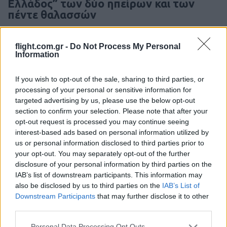
Ελλάδος” των δύο ηπείρων και των
πέντε θαλασσών
20:01
flight.com.gr -
Do Not Process My Personal
Information
If you wish to opt-out of the sale, sharing to third parties, or
Σεισμός στην Κολομβία: Καταρρεύσεις
processing of your personal or sensitive information for
κτιρίων στο Κάλι – Άνθρωποι
targeted advertising by us, please use the below opt-out
εγκλωβισμένοι
section to confirm your selection. Please note that after your
opt-out request is processed you may continue seeing
interest-based ads based on personal information utilized by
18:40
us or personal information disclosed to third parties prior to
your opt-out. You may separately opt-out of the further
disclosure of your personal information by third parties on the
IAB’s list of downstream participants. This information may
Μελόνι και Φρεντέρικσεν ζητούν
also be disclosed by us to third parties on the
IAB’s List of
κέντρα επαναπατρισμού εκτός
Downstream Participants
that may further disclose it to other
Ευρώπης
third parties.
Please note that this website/app uses one or more Google
Personal Data Processing Opt Outs