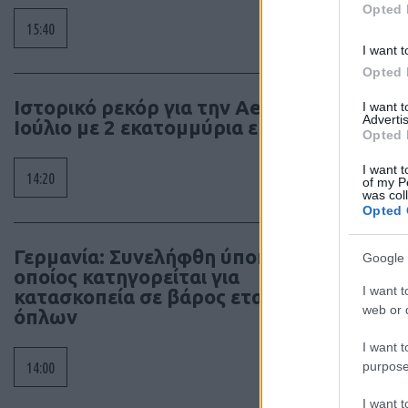
Opted 
15:40
I want t
Opted 
Ιστορικό ρεκόρ για την Aegean τον
I want 
Advertis
Ιούλιο με 2 εκατομμύρια επιβάτες
Opted 
I want t
14:20
of my P
was col
Opted 
Γερμανία: Συνελήφθη ύποπτος ο
Google 
οποίος κατηγορείται για
I want t
κατασκοπεία σε βάρος εταιρίας
web or d
όπλων
I want t
purpose
14:00
I want 