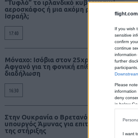
“Τυφλό” το ιρλανδικό κυβερνητικό
αεροσκάφος ή μια ακόμη ρήξη με το
flight.com
Ισραήλ;
If you wish 
17:40
sensitive in
confirm you
continue se
information 
Μόναχο: Ισόβια στον 25χρονο
further disc
Αφγανό για τη φονική επίθεση σε
participants
διαδήλωση
Downstream 
Please note
16:30
information 
deny consent
in below Go
Στην Ουκρανία ο Βρετανός
Persona
υπουργός Άμυνας για επιτάχυνση
της στήριξης
I want t