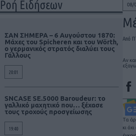
Ροή Ειδήσεων
08/
Μέ
ΣΑΝ ΣΗΜΕΡΑ – 6 Αυγούστου 1870:
Από 
Μάχες του Spicheren και του Wörth,
ο γερμανικός στρατός διαλύει τους
Γάλλους
Αν κα
εξαγω
20:01
SNCASE SE.5000 Baroudeur: το
γαλλικό μαχητικό που… ξέχασε
τους τροχούς προσγείωσης
Τα άρ
κι όχ
19:40
έγκρι