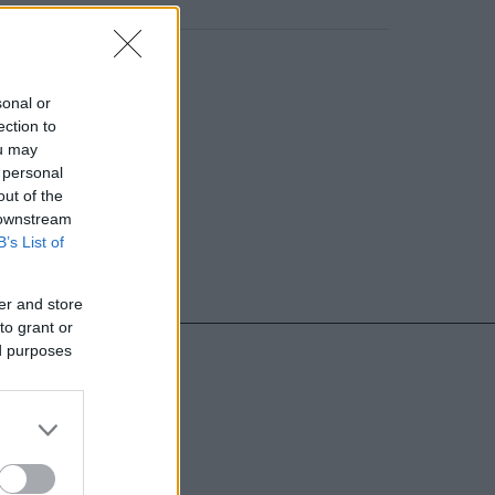
o comment
sonal or
ection to
ou may
 personal
out of the
 downstream
B’s List of
er and store
to grant or
ed purposes