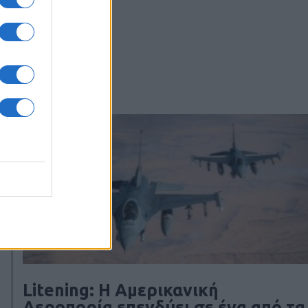
Litening: Η Αμερικανική
Αεροπορία επενδύει σε ένα από τα