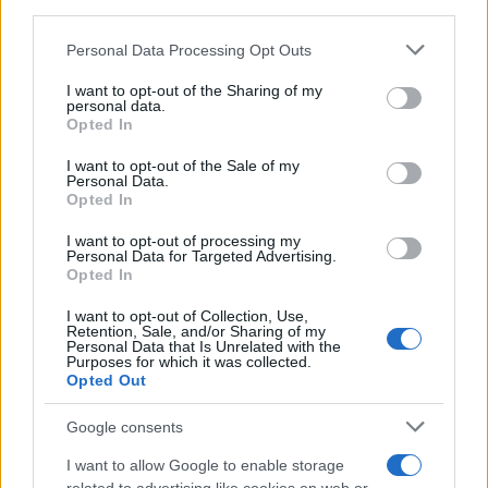
third parties.
ΣΑΝ ΣΗΜΕΡΑ – 26 Ιουλίου/7 Αυγούστου
1822: Μάχη των Δερβενακίων, ο
Please note that this website/app uses one or more Google
Personal Data Processing Opt Outs
Κολοκοτρώνης συντρίβει τον Δράμαλη
services and may gather and store information including but
not limited to your visit or usage behaviour. You may click to
I want to opt-out of the Sharing of my
personal data.
grant or deny consent to Google and its third-party tags to
Opted In
20:01
use your data for below specified purposes in below Google
consent section.
I want to opt-out of the Sale of my
Personal Data.
Opted In
H Saab πάει για διπλασιασμό της
I want to opt-out of processing my
παραγωγής των Gripen
Personal Data for Targeted Advertising.
Opted In
19:20
I want to opt-out of Collection, Use,
Retention, Sale, and/or Sharing of my
Personal Data that Is Unrelated with the
Purposes for which it was collected.
Opted Out
ΕΞΕΛΙΞΗ: H Τουρκία στέλνει όλους τους
εκτοξευτές της MLRS και τους
Google consents
πυραύλους ATACMS στην Ουκρανία
I want to allow Google to enable storage