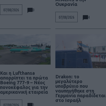
Ουκρανία
0
07/08/2026
4
07/08/2026
Και η Lufthansa
Drakon: το
απορρίπτει τα πρώτα
μεγαλύτερο
Boeing 777-9 – Νέος
υποβρύχιο που
πονοκέφαλος για την
ναυπηγήθηκε στη
αμερικανική εταιρεία
Γερμανία παραδίδεται
στο Ισραήλ
1
07/08/2026