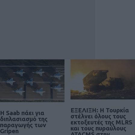
ΕΞΕΛΙΞΗ: H Τουρκία
H Saab πάει για
στέλνει όλους τους
διπλασιασμό της
εκτοξευτές της MLRS
παραγωγής των
και τους πυραύλους
Gripen
ATACMS στην