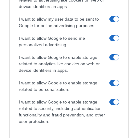
related to advertising like cookies on web or
19:05
device identifiers in apps.
I want to allow my user data to be sent to
Google for online advertising purposes.
Και η Lufthansa απορρίπτει τα πρώτα
Boeing 777-9 – Νέος πονοκέφαλος για
I want to allow Google to send me
personalized advertising.
την αμερικανική εταιρεία
I want to allow Google to enable storage
18:40
related to analytics like cookies on web or
device identifiers in apps.
I want to allow Google to enable storage
Drakon: το μεγαλύτερο υποβρύχιο που
related to personalization.
ναυπηγήθηκε στη Γερμανία παραδίδεται
I want to allow Google to enable storage
στο Ισραήλ
related to security, including authentication
functionality and fraud prevention, and other
18:40
user protection.