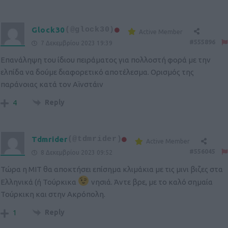
Glock30
(@glock30)
Active Member
#555896
7 Δεκεμβρίου 2023 19:39
Επανάληψη του ίδιου πειράματος για πολλοστή φορά με την
ελπίδα να δούμε διαφορετικό αποτέλεσμα. Ορισμός της
παράνοιας κατά τον Αϊνστάιν
Reply
4
Tdmrider
(@tdmrider)
Active Member
#556045
8 Δεκεμβρίου 2023 09:52
Τώρα η ΜΙΤ θα αποκτήσει επίσημα κλιμάκια με τις μινι βιζες στα
Ελληνικά (ή Τούρκικα
νησιά. Άντε βρε, με το καλό σημαία
Τούρκικη και στην Ακρόπολη.
Reply
1