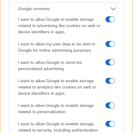
Google consents
Πλωτά data center με ενέργεια από τα
I want to allow Google to enable storage
κύματα – το AI ανοίγεται στον ωκεανό
related to advertising like cookies on web or
device identifiers in apps.
19:40
I want to allow my user data to be sent to
Google for online advertising purposes.
I want to allow Google to send me
McDonnell F3H Demon: Το βαρύ
personalized advertising.
ναυτικό μαχητικό της πρώτης εποχής
των πυραύλων
I want to allow Google to enable storage
related to analytics like cookies on web or
device identifiers in apps.
19:40
I want to allow Google to enable storage
related to personalization.
Οι Ρωσικές απώλειες στην Ουκρανία
I want to allow Google to enable storage
μπορεί να φθάνουν το μισό
related to security, including authentication