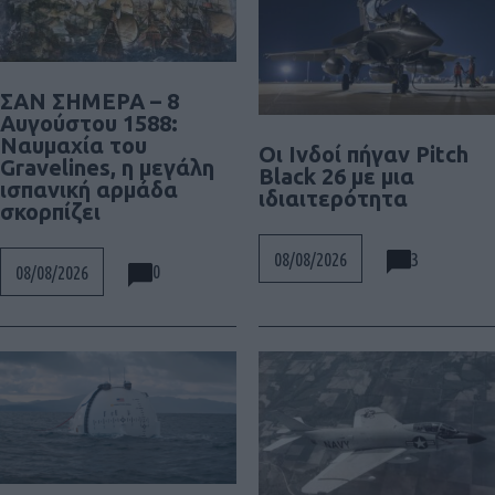
ΣΑΝ ΣΗΜΕΡΑ – 8
Αυγούστου 1588:
Ναυμαχία του
Οι Ινδοί πήγαν Pitch
Gravelines, η μεγάλη
Black 26 με μια
ισπανική αρμάδα
ιδιαιτερότητα
σκορπίζει
3
08/08/2026
0
08/08/2026