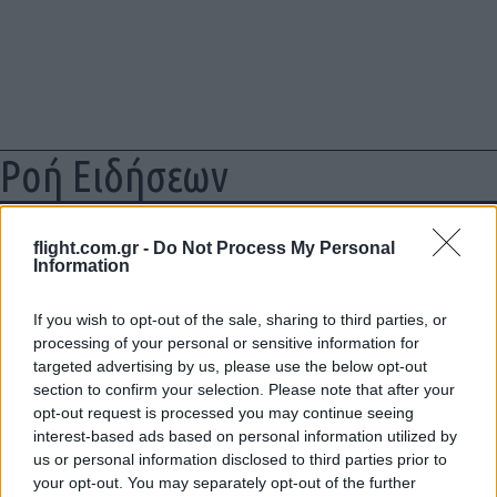
Ροή Ειδήσεων
flight.com.gr -
Do Not Process My Personal
Information
Η Χαμάς δηλώνει εκ νέου έτοιμη να
εφαρμόσει το σχέδιο των ΗΠΑ για τη
If you wish to opt-out of the sale, sharing to third parties, or
Γάζα
processing of your personal or sensitive information for
targeted advertising by us, please use the below opt-out
section to confirm your selection. Please note that after your
20:59
opt-out request is processed you may continue seeing
interest-based ads based on personal information utilized by
us or personal information disclosed to third parties prior to
your opt-out. You may separately opt-out of the further
Συντριβή Sikorsky CH-54A Tarhe σε