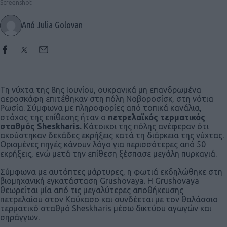
Screenshot
Από Julia Golovan
Τη νύχτα της 8ης Ιουνίου, ουκρανικά μη επανδρωμένα
αεροσκάφη επιτέθηκαν στη πόλη Νοβοροσίσκ, στη νότια
Ρωσία. Σύμφωνα με πληροφορίες από τοπικά κανάλια,
στόχος της επίθεσης ήταν ο
πετρελαϊκός τερματικός
σταθμός Sheskharis.
Κάτοικοι της πόλης ανέφεραν ότι
ακούστηκαν δεκάδες εκρήξεις κατά τη διάρκεια της νύχτας.
Ορισμένες πηγές κάνουν λόγο για περισσότερες από 50
εκρήξεις, ενώ μετά την επίθεση ξέσπασε μεγάλη πυρκαγιά.
Σύμφωνα με αυτόπτες μάρτυρες, η φωτιά εκδηλώθηκε στη
βιομηχανική εγκατάσταση Grushovaya. Η Grushovaya
θεωρείται μία από τις μεγαλύτερες αποθήκευσης
πετρελαίου στον Καύκασο και συνδέεται με τον θαλάσσιο
τερματικό σταθμό Sheskharis μέσω δικτύου αγωγών και
σηράγγων.