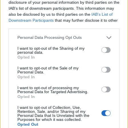
disclosure of your personal information by third parties on the
αεροπυρόσβεση στη Γιούτα
IAB’s list of downstream participants. This information may
also be disclosed by us to third parties on the
IAB’s List of
Downstream Participants
that may further disclose it to other
20:40
third parties.
Please note that this website/app uses one or more Google
Personal Data Processing Opt Outs
services and may gather and store information including but
ΣΑΝ ΣΗΜΕΡΑ – 8 Αυγούστου 1588:
not limited to your visit or usage behaviour. You may click to
I want to opt-out of the Sharing of my
Ναυμαχία του Gravelines, η μεγάλη
personal data.
grant or deny consent to Google and its third-party tags to
Opted In
ισπανική αρμάδα σκορπίζει
use your data for below specified purposes in below Google
consent section.
I want to opt-out of the Sale of my
Personal Data.
20:01
Opted In
I want to opt-out of processing my
Personal Data for Targeted Advertising.
Opted In
Οι Ινδοί πήγαν Pitch Black 26 με μια
ιδιαιτερότητα
I want to opt-out of Collection, Use,
Retention, Sale, and/or Sharing of my
Personal Data that Is Unrelated with the
Purposes for which it was collected.
19:50
Opted Out