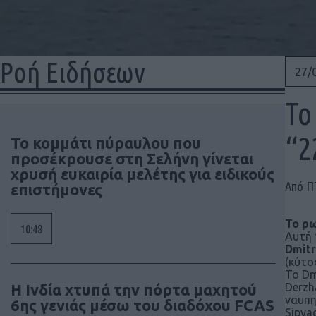
Ροή Ειδήσεων
27/
Το
“2
Το κομμάτι πύραυλου που
προσέκρουσε στη Σελήνη γίνεται
χρυσή ευκαιρία μελέτης για ειδικούς
Από 
επιστήμονες
Το ρω
10:48
Αυτή 
Dmitr
(κύτο
Το Dm
Η Ινδία χτυπά την πόρτα μαχητού
Derzh
ναυπη
6ης γενιάς μέσω του διαδόχου FCAS
Sipya