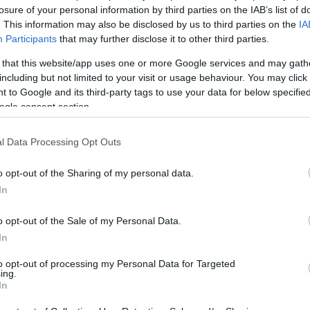
ι απαραίτητα τον ιστότοπο. Απαγορεύεται η αναδημοσίευση 
losure of your personal information by third parties on the IAB’s list of
ση. Σε αντίθετη περίπτωση θα λαμβάνονται νομικά μέτρα. Ο 
. This information may also be disclosed by us to third parties on the
IA
ρεί το δικαίωμα ελέγχου των σχολίων, τα οποία εκφράζουν 
Participants
that may further disclose it to other third parties.
αφέα τους.
 that this website/app uses one or more Google services and may gath
including but not limited to your visit or usage behaviour. You may click 
 to Google and its third-party tags to use your data for below specifi
ogle consent section.
l Data Processing Opt Outs
o opt-out of the Sharing of my personal data.
In
o opt-out of the Sale of my Personal Data.
In
to opt-out of processing my Personal Data for Targeted
ing.
In