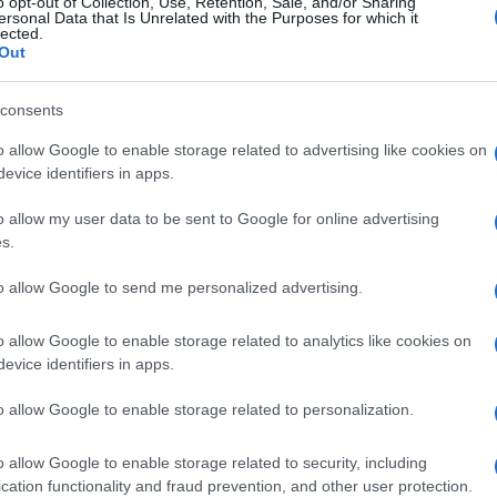
o opt-out of Collection, Use, Retention, Sale, and/or Sharing
ersonal Data that Is Unrelated with the Purposes for which it
lected.
Login
Out
Please login t
consents
o allow Google to enable storage related to advertising like cookies on
2
COMMENTS
evice identifiers in apps.
o allow my user data to be sent to Google for online advertising
Nestoras
(@nestoras)
Active Member
s.
27 Μαΐου 2019 20:34
to allow Google to send me personalized advertising.
Πολύ ενδιαφέρουσα κατασκευή.
Σε μοντέλα υπό κλίμακα είδα να περιλαμβάνονται πύραυλο
o allow Google to enable storage related to analytics like cookies on
κατάστρωμα της πρύμνης, προφανώς για βελτίωση των s
evice identifiers in apps.
όπως αυτοί του Φ 35 και οι πύραυλοι έρχονται σε κάθετη 
Αυτό που επίσης προκύπτει, είναι πως η σειρά αυτή σχεδι
o allow Google to enable storage related to personalization.
κορβέτα, από το δεύτερο πλοίο και μετά.
Ότι και να λέμε για τις υπαρκτές καθυστερήσεις, οι Ρώσο
o allow Google to enable storage related to security, including
παραγωγή σε εξέλιξη, 2 τύπους κορβετών και μια ακόμα 
cation functionality and fraud prevention, and other user protection.