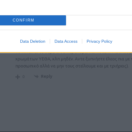
22160 του άρθρου, καθώς και 1 βαρύ αντιτορπιλικό, επίσ
Reply
0
CONFIRM
Γιώργος
Data Deletion
Data Access
Privacy Policy
28 Μαΐου 2019 05:43
Το ΠΝ είναι το θέμα τι θα παραλάβει και πότε…. Με όλο
χρωμάτων ΥΕΘΑ, κλπ μηδέν. Αντε ξυπνήστε έλεος πια με 
προσωπικό αλλά να μην τους στείλουμε και με τριήρεις).
Reply
0