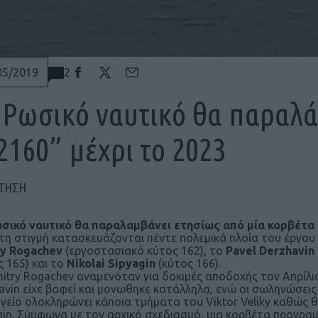
2
05/2019
 Ρωσικό ναυτικό θα παραλά
2160” μέχρι το 2023
ΠΤΗΣΗ
σικό ναυτικό θα παραλαμβάνει ετησίως από μία κορβέτα 
τη στιγμή κατασκευάζονται πέντε πολεμικά πλοία του έργου 
y Rogachev
(εργοστασιακό κύτος 162), το
Pavel Derzhavin
ς 165) και το
Nikolai Sipyagin
(κύτος 166).
itry Rogachev αναμενόταν για δοκιμές αποδοχής τον Απρίλιο.
avin είχε βαφεί και μονωθηκε κατάλληλα, ενώ οι σωληνώσει
γείο ολοκληρώνει κάποια τμήματα του Viktor Veliky καθώς θ
gin. Σύμφωνα με τον αρχικό σχεδιασμό, μια κορβέτα προγραμ