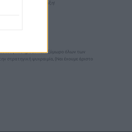
ης σε προχωρημένη εξέλιξη!
υς αυτούς που ήρθαν και οξύμωρο όλων των
την στρατηγική ψυχραιμία, (Ναι έχουμε άριστο