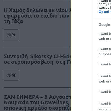
I want t
of my P
was col
Η Χαμάς δηλώνει εκ νέου έτοιμη να
Opted 
εφαρμόσει το σχέδιο των ΗΠΑ για
τη Γάζα
Google 
I want t
20:59
web or d
I want t
purpose
Συντριβή Sikorsky CH-54A Tarhe
σε αεροπυρόσβεση στη Γιούτα
I want 
20:40
I want t
web or d
I want t
ΣΑΝ ΣΗΜΕΡΑ – 8 Αυγούστου 1588:
Ναυμαχία του Gravelines, η μεγάλη
I want t
ισπανική αρμάδα σκορπίζει
authenti