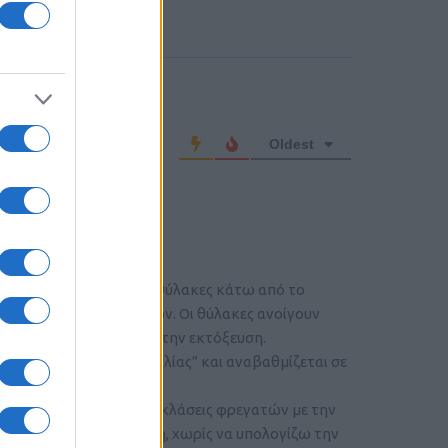
o comment
Oldest
ι antiship, σε ειδικούς θύλακες κάτω από το
tealth χαρακτηριστικών. Οι θύλακες ανοίγουν
θέση με μηχανισμό πριν την εκτόξευση.
άστηκε για “πλοία περιπολίας” και αναβαθμίζεται σε
ι έχουν αυτή τη στιγμή 2 κλάσεις φρεγατών με την
σε προχωρημένη εξέλιξη, χωρίς να υπολογίζω την