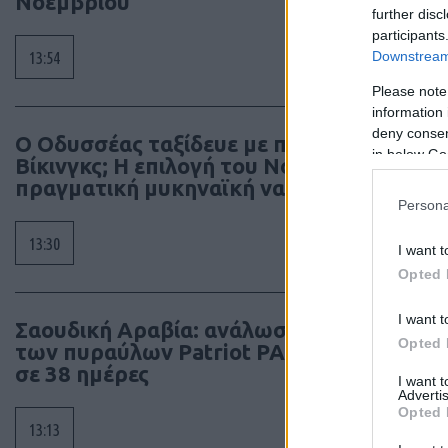
Νοεμβρίου
further disc
participants
Το κό
Downstream 
13:54
κονδ
κορβέ
Please note
στα ν
information 
deny consent
Ο Οδυσσέας ταξίδευε με πλοίο των
in below Go
Βίκινγκς; Η επιλογή του Νόλαν και η
πραγματική μυκηναϊκή ναυπηγική
Persona
13:30
I want t
Opted 
I want t
Σαουδική Αραβία: ανάλωσε το 86%
Opted 
των πυραύλων Patriot PAC-3 μέσα
σε 38 ημέρες
I want 
Advertis
Opted 
13:13