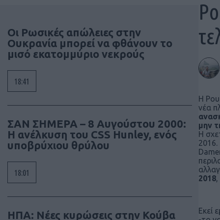
Ρο
τε
Οι Ρωσικές απώλειες στην
Ουκρανία μπορεί να φθάνουν το
μισό εκατομμύριο νεκρούς
18:41
Η Ρου
νέα π
ανασκ
ΣΑΝ ΣΗΜΕΡΑ – 8 Αυγούστου 2000:
μην τ
Η ανέλκυση του CSS Hunley, ενός
Η σχε
2016.
υποβρύχιου θρύλου
Damen
περιλ
αλλαγ
18:01
2018
,
Εκεί 
ΗΠΑ: Νέες κυρώσεις στην Κούβα
-το ν