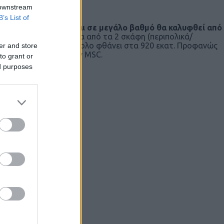
 downstream
B’s List of
 σε 836 εκατ. ευρώ και σε μεγάλο βαθμό θα καλυφθεί από
ο ίδιο πρόγραμμα πέρα από τα 2 σκάφη (περιπολικά/
ατ. ευρώ, οπότε το σύνολο φθάνει στα 920 εκατ. Προφανώς
er and store
η που ενδιαφέρουν την MSC.
to grant or
ed purposes