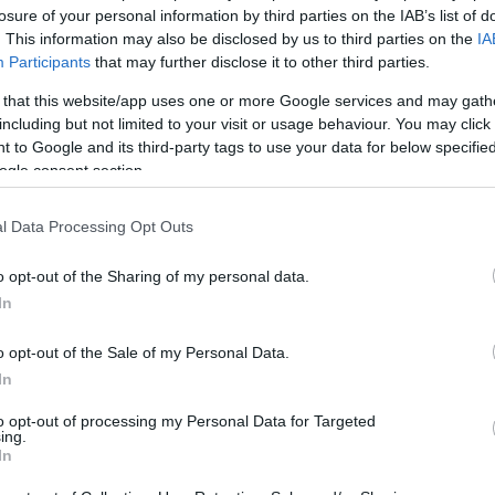
losure of your personal information by third parties on the IAB’s list of
. This information may also be disclosed by us to third parties on the
IA
στος του προγράμματος, για 2 σκάφη, τώρα υπολογίζεται
Participants
that may further disclose it to other third parties.
ύλια του προγράμματος SAFE της Ευρωπαϊκής Ένωσης.
Στ
τες) περιλαμβάνονται και 2 υποστήριξης δυτών αξίας 84 εκ
 that this website/app uses one or more Google services and may gath
αυπηγεία Damen Galati, θα ναυπηγούνται και εμπορικά σκάφ
including but not limited to your visit or usage behaviour. You may click 
 to Google and its third-party tags to use your data for below specifi
ogle consent section.
l Data Processing Opt Outs
o opt-out of the Sharing of my personal data.
In
o opt-out of the Sale of my Personal Data.
In
to opt-out of processing my Personal Data for Targeted
ing.
In