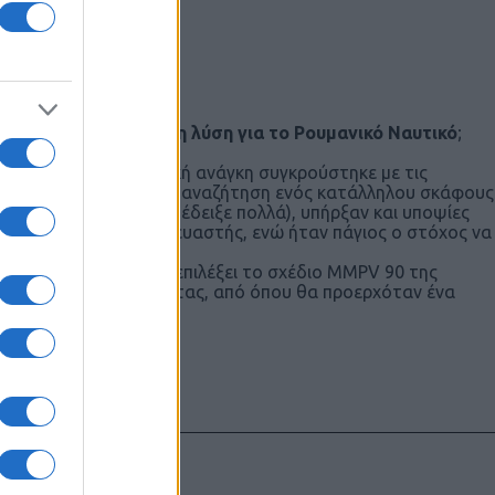
νδύλια από το SAFE, η λύση για το Ρουμανικό Ναυτικό
;
 είναι σίγουρος.
α: καθώς η εξοπλιστική ανάγκη συγκρούστηκε με τις
ψη χρηματοδότησης, την αναζήτηση ενός κατάλληλου σκάφους
ος Ρωσίας-Ουκρανίας έδειξε πολλά), υπήρξαν και υποψίες
ιμηθεί κάποιος κατασκευαστής, ενώ ήταν πάγιος ο στόχος να
γείο κ.ο.κ.
Αν η Ρουμανία τελικά επιλέξει το σχέδιο MMPV 90 της
όγραμμα της Ευρωκορβέτας, από όπου θα προερχόταν ένα