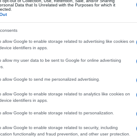
o opt-out of Collection, Use, Retention, Sale, and/or Sharing
ersonal Data that Is Unrelated with the Purposes for which it
lected.
Out
consents
ναι αυτή, η γερμανοελβετική πρόταση, στηριγμένη στα κο
o allow Google to enable storage related to advertising like cookies on
ώς, αλλά είναι τέτοια η προϊστορία, που κανείς δεν μπορεί να
μανική αποτυχία βέβαια δεν οφείλεται σε ένα μόνο παράγοντ
evice identifiers in apps.
ικές προτεραιότητες, τις αλλαγές κυβερνήσεων, την έλλει
η Μαύρη Θάλασσα, ενώ συνεχώς άλλαζαν οι ανάγκες (ο πόλεμ
o allow my user data to be sent to Google for online advertising
ιαφθορά, ρόλο έπαιξαν οι εκάστοτε διεθνείς πιέσεις να προτ
s.
ούν τα πλοία εντός χώρας και να ενισχυθεί έτσι εγχώριο ναυπη
ς η όλη υπόθεση έχει και μια -πιθανή- παράπλευρη απώλεια. 
to allow Google to send me personalized advertising.
metall, μάλλον δεν έχει νόημα και η συμμετοχή της στο πρ
οιο σκάφος!
o allow Google to enable storage related to analytics like cookies on
evice identifiers in apps.
o allow Google to enable storage related to personalization.
Ακολουθήστε το
ΠΤΗΣΗ
στο
Google News
o allow Google to enable storage related to security, including
και μάθετε πρώτοι όλες τις ειδήσεις.
cation functionality and fraud prevention, and other user protection.