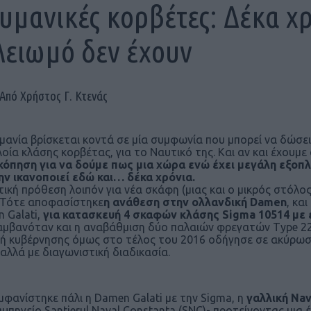
υμανικές κορβέτες: Δέκα χ
λειωμό δεν έχουν
Από Χρήστος Γ. Κτενάς
μανία βρίσκεται κοντά σε μία συμφωνία που μπορεί να δώσει λ
λοία κλάσης κορβέτας, για το Ναυτικό της. Και αν και έχου
όπηση για να δούμε πως μια χώρα ενώ έχει μεγάλη εξοπλ
ην ικανοποιεί εδώ και… δέκα χρόνια.
τική πρόθεση λοιπόν για νέα σκάφη (μιας και ο μικρός στόλος
 Τότε αποφασίστηκε
η ανάθεση στην ολλανδική Damen
, κα
 Galati,
για κατασκευή 4 σκαφών κλάσης Sigma 10514 με 
αμβανόταν και η αναβάθμιση δύο παλαιών φρεγατών Type 22 
ή κυβέρνησης όμως στο τέλος του 2016 οδήγησε σε ακύρω
 αλλά με διαγωνιστική διαδικασία.
εμφανίστηκε πάλι η Damen Galati με την Sigma, η
γαλλική Nav
αυπηγείο Santierul Naval Constanta (SNC)- προτείνοντας μια