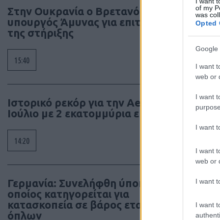
I want t
of my P
Στην Ουκρανία ο Βρετανός
was col
υπουργός Άμυνας για επιτάχυνση
Opted 
της στήριξης
Google 
15:40
I want t
web or d
I want t
Ιστορικό ρεκόρ για την Aegean τον
purpose
Ιούλιο με 2 εκατομμύρια επιβάτες
I want 
14:20
I want t
web or d
Γερμανία: Συνελήφθη ύποπτος ο
I want t
οποίος κατηγορείται για
κατασκοπεία σε βάρος εταιρίας
I want t
όπλων
authenti