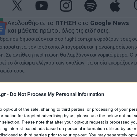
Ακολουθήστε το
ΠΤΗΣΗ
στο
Google News
και μάθετε πρώτοι όλες τις ειδήσεις.
θρα που δημοσιεύονται στο flight.com.gr εκφράζουν τους σ
ι απαραίτητα τον ιστότοπο. Απαγορεύεται η αναδημοσίευση 
ση. Σε αντίθετη περίπτωση θα λαμβάνονται νομικά μέτρα. Ο 
ρεί το δικαίωμα ελέγχου των σχολίων, τα οποία εκφράζουν 
αφέα τους.
.gr -
Do Not Process My Personal Information
to opt-out of the sale, sharing to third parties, or processing of your per
formation for targeted advertising by us, please use the below opt-out s
r selection. Please note that after your opt-out request is processed y
eing interest-based ads based on personal information utilized by us or
disclosed to third parties prior to your opt-out. You may separately opt-