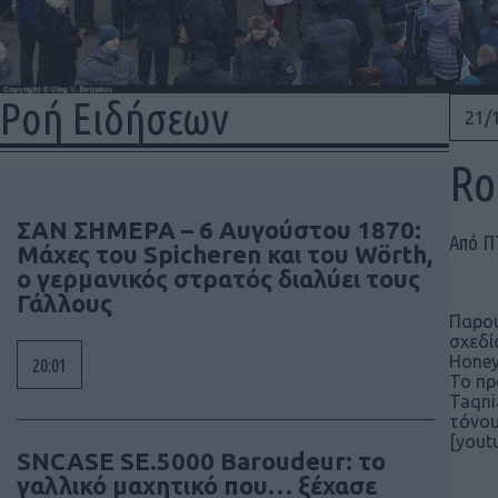
Ροή Ειδήσεων
21/
Ro
ΣΑΝ ΣΗΜΕΡΑ – 6 Αυγούστου 1870:
Από 
Μάχες του Spicheren και του Wörth,
ο γερμανικός στρατός διαλύει τους
Γάλλους
Παρου
σχεδί
Honey
20:01
Το πρ
Taqni
τόνου
[yout
SNCASE SE.5000 Baroudeur: το
γαλλικό μαχητικό που… ξέχασε