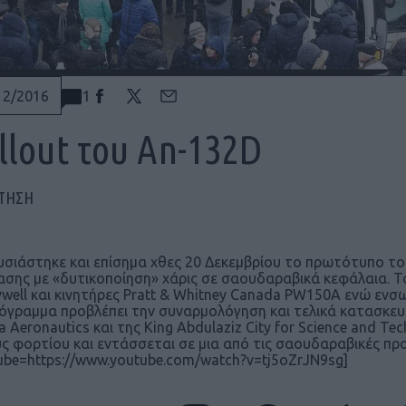
1
12/2016
llout του An-132D
ΠΤΗΣΗ
σιάστηκε και επίσημα χθες 20 Δεκεμβρίου το πρωτότυπο του
ασης με «δυτικοποίηση» χάρις σε σαουδαραβικά κεφάλαια. 
well και κινητήρες Pratt & Whitney Canada PW150A ενώ ενσω
όγραμμα προβλέπει την συναρμολόγηση και τελικά κατασκευ
a Aeronautics και της King Abdulaziz City for Science and T
ς φορτίου και εντάσσεται σε μια από τις σαουδαραβικές π
ube=https://www.youtube.com/watch?v=tj5oZrJN9sg]