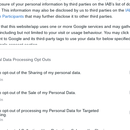
losure of your personal information by third parties on the IAB’s list of
. This information may also be disclosed by us to third parties on the
IA
Participants
that may further disclose it to other third parties.
 that this website/app uses one or more Google services and may gath
including but not limited to your visit or usage behaviour. You may click 
 to Google and its third-party tags to use your data for below specifi
ogle consent section.
Login
l Data Processing Opt Outs
Please login t
o opt-out of the Sharing of my personal data.
In
1
COMMENT
o opt-out of the Sale of my Personal Data.
In
to opt-out of processing my Personal Data for Targeted
ing.
In