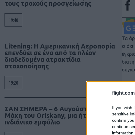
τους τροχούς προσγείωσης
19:40
Τα άρ
Litening: Η Αμερικανική Αεροπορία
κι όχ
επενδύει σε ένα από τα πλέον
έγκρι
διαδεδομένα ατρακτίδια
διατη
στοχοποίησης
συγγρ
19:20
flight.com
ΣΑΝ ΣΗΜΕΡΑ – 6 Αυγούστου 1777:
If you wish 
sensitive in
Μάχη του Oriskany, μια ήττα με
confirm you
ινδιάνικο εμφύλιο
continue se
information 