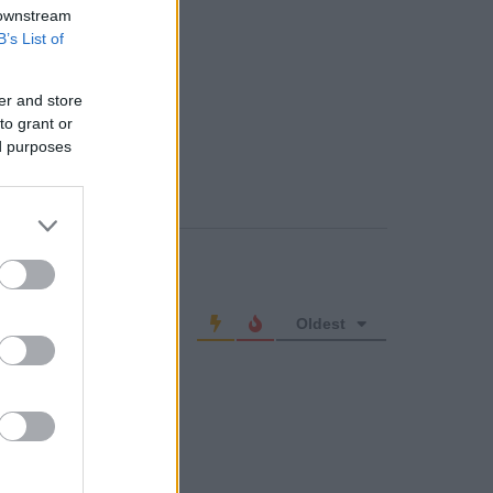
 downstream
B’s List of
er and store
to grant or
ed purposes
o comment
Oldest