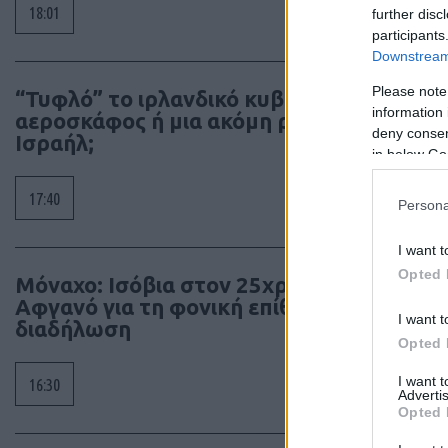
18:01
further disc
participants
Downstream 
Please note
“Τυφλό” το ιρλανδικό κυβερνητικό
information 
αεροσκάφος ή μια ακόμη ρήξη με το
deny consent
Ισραήλ;
in below Go
17:40
Persona
I want t
Opted 
Μόναχο: Ισόβια στον 25χρονο
Αφγανό για τη φονική επίθεση σε
I want t
διαδήλωση
Opted 
I want 
16:30
Advertis
Opted 