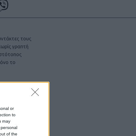
υντάκτες τους
χωρίς γραπτή
ιστότοπος
μόνο το
sonal or
ection to
ou may
 personal
out of the