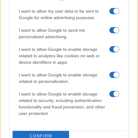
Γάλλους
I want to allow my user data to be sent to
Google for online advertising purposes.
20:01
I want to allow Google to send me
personalized advertising.
SNCASE SE.5000 Baroudeur: το γαλλικό
I want to allow Google to enable storage
μαχητικό που… ξέχασε τους τροχούς
related to analytics like cookies on web or
προσγείωσης
device identifiers in apps.
I want to allow Google to enable storage
19:40
related to personalization.
I want to allow Google to enable storage
related to security, including authentication
Litening: Η Αμερικανική Αεροπορία
functionality and fraud prevention, and other
επενδύει σε ένα από τα πλέον
user protection.
διαδεδομένα ατρακτίδια στοχοποίησης
19:20
CONFIRM