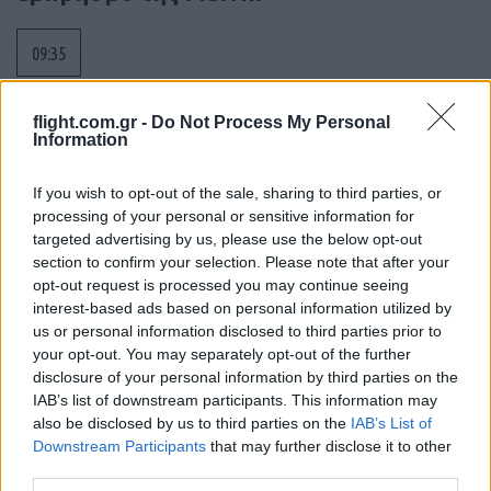
09:35
flight.com.gr -
Do Not Process My Personal
Information
Ένοπλη επίθεση σε σχολείο στην
Ταϊλάνδη: Επτά νεκροί και 15
τραυματίες
If you wish to opt-out of the sale, sharing to third parties, or
processing of your personal or sensitive information for
targeted advertising by us, please use the below opt-out
09:14
section to confirm your selection. Please note that after your
opt-out request is processed you may continue seeing
interest-based ads based on personal information utilized by
us or personal information disclosed to third parties prior to
Αγοράζουμε όπλα, όχι όμως εθνική
your opt-out. You may separately opt-out of the further
αυτονομία
disclosure of your personal information by third parties on the
IAB’s list of downstream participants. This information may
also be disclosed by us to third parties on the
IAB’s List of
08:32
Downstream Participants
that may further disclose it to other
third parties.