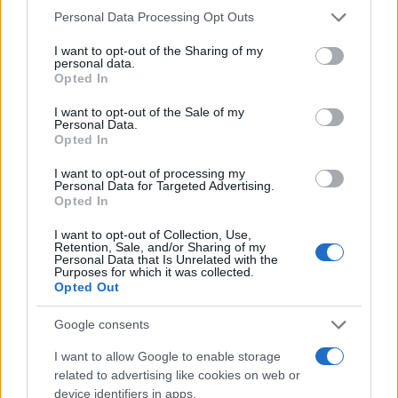
Please note that this website/app uses one or more Google
Personal Data Processing Opt Outs
Τριμερές σύμφωνο Σαουδικής Αραβίας
services and may gather and store information including but
– Πακιστάν – Τουρκίας – Υπογράφεται
not limited to your visit or usage behaviour. You may click to
I want to opt-out of the Sharing of my
personal data.
σήμερα
grant or deny consent to Google and its third-party tags to
Opted In
use your data for below specified purposes in below Google
consent section.
I want to opt-out of the Sale of my
08:13
Personal Data.
Opted In
I want to opt-out of processing my
Personal Data for Targeted Advertising.
ΕΛΙΑΜΕΠ: Ο οδηγός GEMS φωτίζει τους
Opted In
αόρατους κινδύνους στο gaming
I want to opt-out of Collection, Use,
Retention, Sale, and/or Sharing of my
Personal Data that Is Unrelated with the
07:08
Purposes for which it was collected.
Opted Out
Google consents
ΣΑΝ ΣΗΜΕΡΑ – 6 Αυγούστου 1870:
I want to allow Google to enable storage
Μάχες του Spicheren και του Wörth, ο
related to advertising like cookies on web or
γερμανικός στρατός διαλύει τους
device identifiers in apps.