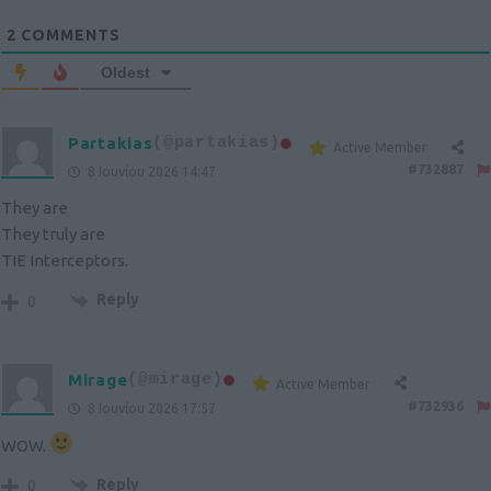
2
COMMENTS
Oldest
Partakias
(@partakias)
Active Member
#732887
8 Ιουνίου 2026 14:47
They are
They truly are
TIE Interceptors.
Reply
0
Mirage
(@mirage)
Active Member
#732936
8 Ιουνίου 2026 17:57
WOW.
Reply
0