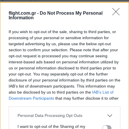
flight.com.gr -
Do Not Process My Personal
Information
If you wish to opt-out of the sale, sharing to third parties, or
processing of your personal or sensitive information for
targeted advertising by us, please use the below opt-out
section to confirm your selection. Please note that after your
Ροή Ειδήσεων
opt-out request is processed you may continue seeing
interest-based ads based on personal information utilized by
us or personal information disclosed to third parties prior to
your opt-out. You may separately opt-out of the further
disclosure of your personal information by third parties on the
IAB’s list of downstream participants. This information may
Τουρκία: «Σαν το Άρθρο 5 του ΝΑΤΟ» η
also be disclosed by us to third parties on the
IAB’s List of
συμφωνία με Σαουδική Αραβία και
Downstream Participants
that may further disclose it to other
Πακιστάν – στο κάδρο η Αίγυπτος
third parties.
Please note that this website/app uses one or more Google
Personal Data Processing Opt Outs
08:24
services and may gather and store information including but
not limited to your visit or usage behaviour. You may click to
I want to opt-out of the Sharing of my