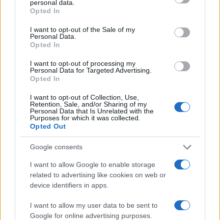
personal data.
grant or deny consent to Google and its third-party tags to
Opted In
use your data for below specified purposes in below Google
Ευρωπαϊκή Επιτροπή: Επιταχύνει το
consent section.
I want to opt-out of the Sale of my
IRIS² με 348 δορυφόρους για ασφαλείς
Personal Data.
ευρωπαϊκές επικοινωνίες
Opted In
I want to opt-out of processing my
07:45
Personal Data for Targeted Advertising.
Opted In
I want to opt-out of Collection, Use,
Retention, Sale, and/or Sharing of my
Πλοίο «Nadezhda»: Χτυπήθηκε από
Personal Data that Is Unrelated with the
Purposes for which it was collected.
ουκρανικά drones καθ’ οδόν προς τη
Opted Out
Ρωσία – Ρυμουλκήθηκε σε τουρκικό
λιμάνι
Google consents
I want to allow Google to enable storage
07:23
related to advertising like cookies on web or
device identifiers in apps.
I want to allow my user data to be sent to
Η Χαμάς δηλώνει εκ νέου έτοιμη να
Google for online advertising purposes.