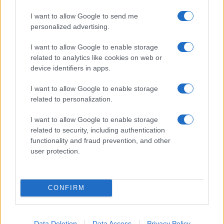
εφαρμόσει το σχέδιο των ΗΠΑ για τη
Γάζα
I want to allow Google to send me
personalized advertising.
20:59
I want to allow Google to enable storage
related to analytics like cookies on web or
device identifiers in apps.
Συντριβή Sikorsky CH-54A Tarhe σε
I want to allow Google to enable storage
αεροπυρόσβεση στη Γιούτα
related to personalization.
I want to allow Google to enable storage
20:40
related to security, including authentication
functionality and fraud prevention, and other
user protection.
ΣΑΝ ΣΗΜΕΡΑ – 8 Αυγούστου 1588:
Ναυμαχία του Gravelines, η μεγάλη
CONFIRM
ισπανική αρμάδα σκορπίζει
20:01
Data Deletion
Data Access
Privacy Policy