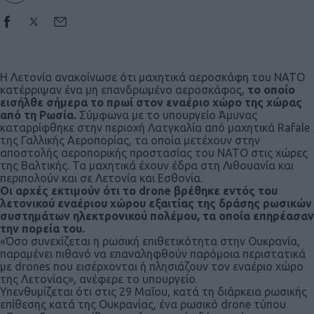
Η Λετονία ανακοίνωσε ότι μαχητικά αεροσκάφη του ΝΑΤΟ
κατέρριψαν ένα μη επανδρωμένο αεροσκάφος,
το οποίο
εισήλθε σήμερα το πρωί στον εναέριο χώρο της χώρας
από τη Ρωσία.
Σύμφωνα με το υπουργείο Άμυνας
καταρρίφθηκε στην περιοχή Λατγκαλία από μαχητικά Rafale
της Γαλλικής Αεροπορίας, τα οποία μετέχουν στην
αποστολής αεροπορικής προστασίας του ΝΑΤΟ στις χώρες
της Βαλτικής. Τα μαχητικά έχουν έδρα στη Λιθουανία και
περιπολούν και σε Λετονία και Εσθονία.
Οι αρχές εκτιμούν ότι το drone βρέθηκε εντός του
λετονικού εναέριου χώρου εξαιτίας της δράσης ρωσικών
συστημάτων ηλεκτρονικού πολέμου, τα οποία επηρέασαν
την πορεία του.
«Όσο συνεχίζεται η ρωσική επιθετικότητα στην Ουκρανία,
παραμένει πιθανό να επαναληφθούν παρόμοια περιστατικά
με drones που εισέρχονται ή πλησιάζουν τον εναέριο χώρο
της Λετονίας», ανέφερε το υπουργείο.
Υπενθυμίζεται ότι στις 29 Μαΐου, κατά τη διάρκεια ρωσικής
επίθεσης κατά της Ουκρανίας, ένα ρωσικό drone τύπου