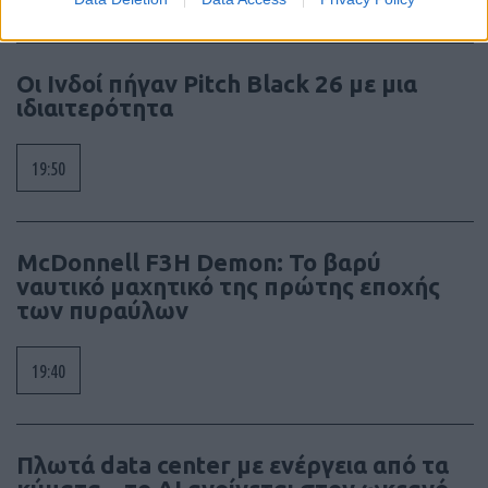
Οι Ινδοί πήγαν Pitch Black 26 με μια
ιδιαιτερότητα
19:50
McDonnell F3H Demon: Το βαρύ
ναυτικό μαχητικό της πρώτης εποχής
των πυραύλων
19:40
Πλωτά data center με ενέργεια από τα