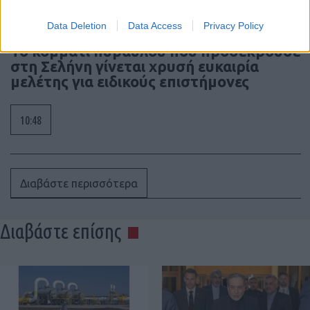
Data Deletion
Data Access
Privacy Policy
Το κομμάτι πύραυλου που προσέκρουσε
στη Σελήνη γίνεται χρυσή ευκαιρία
μελέτης για ειδικούς επιστήμονες
10:48
Διαβάστε περισσότερα
Διαβάστε επίσης