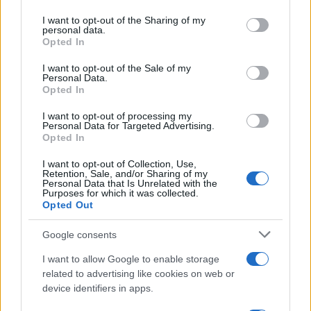
services and may gather and store information including but
14:05
not limited to your visit or usage behaviour. You may click to
I want to opt-out of the Sharing of my
personal data.
grant or deny consent to Google and its third-party tags to
Opted In
use your data for below specified purposes in below Google
consent section.
I want to opt-out of the Sale of my
Τουρκία: «Σαν το Άρθρο 5 του ΝΑΤΟ» η
Personal Data.
αμυντική συμφωνία με Σ. Αραβία και
Opted In
Πακιστάν – θα μπει και η Αίγυπτος;
I want to opt-out of processing my
Personal Data for Targeted Advertising.
Opted In
12:40
I want to opt-out of Collection, Use,
Retention, Sale, and/or Sharing of my
Personal Data that Is Unrelated with the
Purposes for which it was collected.
Η Ρωσία έπληξε τρία πλοία με
Opted Out
στρατιωτικό υλικό για την Ουκρανία
Google consents
12:40
I want to allow Google to enable storage
related to advertising like cookies on web or
device identifiers in apps.