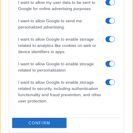
Quiz 759
I want to allow my user data to be sent to
Google for online advertising purposes.
12:30
I want to allow Google to send me
personalized advertising.
I want to allow Google to enable storage
To Ιράν συζητά με το Ομάν για τα Στενά
related to analytics like cookies on web or
του Ορμούζ αλλά παραμένει η απαίτηση
device identifiers in apps.
για αμερικανικές παραχωρήσεις
I want to allow Google to enable storage
related to personalization.
11:42
I want to allow Google to enable storage
related to security, including authentication
functionality and fraud prevention, and other
Αναπτυξιακός νόμος: €150 εκατ. για την
user protection.
Άμυνα, ποιοι ωφελούνται – ποιοί μένουν
εκτός
CONFIRM
11:38