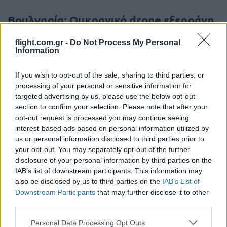
Βουλγαρία: Ουκρανικό drone εξερράγη
δίπλα στον αγωγό Trans-Balkan
flight.com.gr -
Do Not Process My Personal
Information
15:40
If you wish to opt-out of the sale, sharing to third parties, or
processing of your personal or sensitive information for
targeted advertising by us, please use the below opt-out
Ιράν: Δεν συνομιλούμε με τις ΗΠΑ όσο
section to confirm your selection. Please note that after your
παραβιάζεται η μεταβατική συμφωνία
opt-out request is processed you may continue seeing
interest-based ads based on personal information utilized by
us or personal information disclosed to third parties prior to
14:20
your opt-out. You may separately opt-out of the further
disclosure of your personal information by third parties on the
IAB’s list of downstream participants. This information may
also be disclosed by us to third parties on the
IAB’s List of
ΣΑΝ ΣΗΜΕΡΑ – 9 Αυγούστου 378: Μάχη
Downstream Participants
that may further disclose it to other
της Αδριανούπολης, οι Γότθοι
third parties.
συντρίβουν τον ρωμαϊκό στρατό
Please note that this website/app uses one or more Google
Personal Data Processing Opt Outs