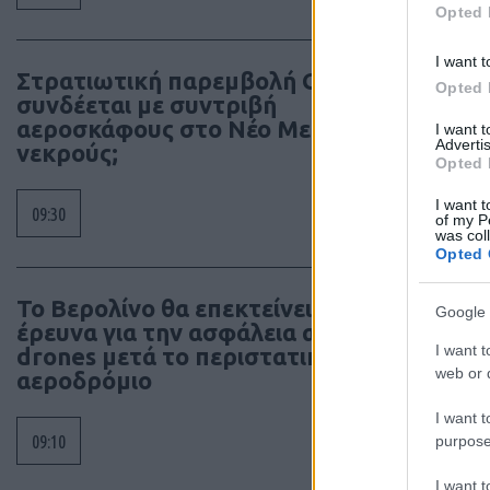
Opted 
I want t
Στρατιωτική παρεμβολή GPS
Opted 
συνδέεται με συντριβή
αεροσκάφους στο Νέο Μεξικό με 4
I want 
Advertis
νεκρούς;
Opted 
I want t
09:30
of my P
was col
Opted 
Το Βερολίνο θα επεκτείνει την
Google 
έρευνα για την ασφάλεια από τα
I want t
drones μετά το περιστατικό σε
web or d
αεροδρόμιο
I want t
09:10
purpose
I want 