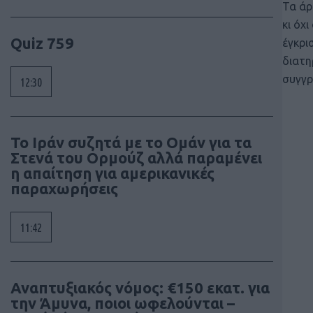
Τα άρ
κι όχ
Quiz 759
έγκρι
διατη
συγγρ
12:30
To Ιράν συζητά με το Ομάν για τα
Στενά του Ορμούζ αλλά παραμένει
η απαίτηση για αμερικανικές
παραχωρήσεις
11:42
Αναπτυξιακός νόμος: €150 εκατ. για
την Άμυνα, ποιοι ωφελούνται –