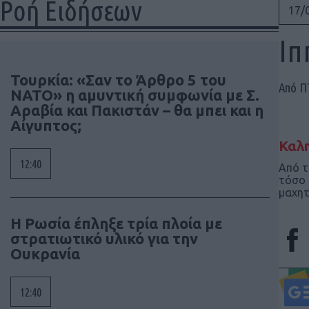
Ροή Ειδήσεων
17/
Ιπ
Τουρκία: «Σαν το Άρθρο 5 του
Από 
ΝΑΤΟ» η αμυντική συμφωνία με Σ.
Αραβία και Πακιστάν – θα μπει και η
Αίγυπτος;
Καλη
12:40
Από τ
τόσο 
μαχητ
Η Ρωσία έπληξε τρία πλοία με
στρατιωτικό υλικό για την
Ουκρανία
12:40