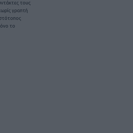
υντάκτες τους
χωρίς γραπτή
ιστότοπος
μόνο το