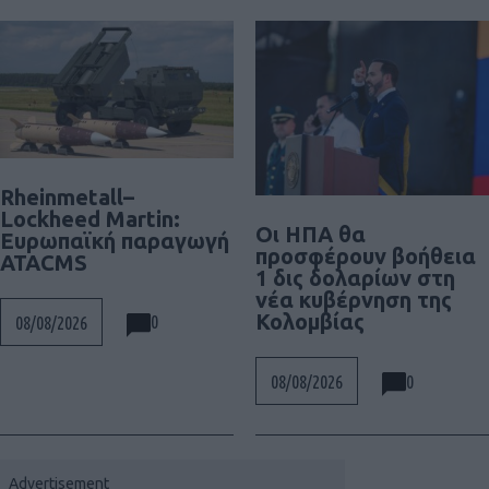
Rheinmetall–
Lockheed Martin:
Οι ΗΠΑ θα
Ευρωπαϊκή παραγωγή
προσφέρουν βοήθεια
ATACMS
1 δις δολαρίων στη
νέα κυβέρνηση της
Κολομβίας
0
08/08/2026
0
08/08/2026