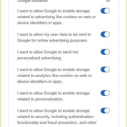
Google consents
I want to allow Google to enable storage
related to advertising like cookies on web or
Ο Αμπελάρδο ντε λα Εσπριέγια
device identifiers in apps.
ορκίστηκε πρόεδρος της Κολομβίας
I want to allow my user data to be sent to
Google for online advertising purposes.
09:54
I want to allow Google to send me
personalized advertising.
Η Ισπανία επαναφέρει προσωρινά τους
I want to allow Google to enable storage
συνοριακούς ελέγχους για όσους
related to analytics like cookies on web or
ταξιδεύουν από την Ιταλία
device identifiers in apps.
I want to allow Google to enable storage
09:25
related to personalization.
I want to allow Google to enable storage
related to security, including authentication
ΑΝΑΛΥΣΗ: Η Ευρώπη χτίζει τον δικό
functionality and fraud prevention, and other
της πολυεπίπεδο «Θόλο» αεράμυνας – οι