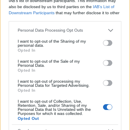
Κύπρο
IAB’s list of downstream participants. This information may
also be disclosed by us to third parties on the
IAB’s List of
Downstream Participants
that may further disclose it to other
10:34
third parties.
Please note that this website/app uses one or more Google
Personal Data Processing Opt Outs
services and may gather and store information including but
ΗΠΑ: Ξεκινά η παραγωγή της
not limited to your visit or usage behaviour. You may click to
I want to opt-out of the Sharing of my
personal data.
κατευθυνόμενης βόμβας GBU-75 που
grant or deny consent to Google and its third-party tags to
Opted In
use your data for below specified purposes in below Google
φθάνει τα 600 χιλιόμετρα
consent section.
I want to opt-out of the Sale of my
Personal Data.
Opted In
10:20
I want to opt-out of processing my
Personal Data for Targeted Advertising.
Opted In
ΗΠΑ: Πώληση βλημάτων πυροβολικού
M795 των 155 χιλ. στη Νορβηγία έναντι
I want to opt-out of Collection, Use,
Retention, Sale, and/or Sharing of my
$270 εκατ.
Personal Data that Is Unrelated with the
Purposes for which it was collected.
Opted Out
10:09