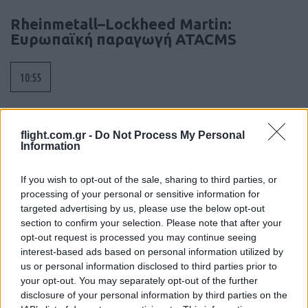
Rheinmetall–Lockheed Martin:
Ευρωπαϊκή παραγωγή ATACMS
10:55
Οι ΗΠΑ θα προσφέρουν βοήθεια 1 δις
flight.com.gr -
Do Not Process My Personal
Information
δολαρίων στη νέα κυβέρνηση της
Κολομβίας
If you wish to opt-out of the sale, sharing to third parties, or
processing of your personal or sensitive information for
10:35
targeted advertising by us, please use the below opt-out
section to confirm your selection. Please note that after your
opt-out request is processed you may continue seeing
interest-based ads based on personal information utilized by
EFA GROUP: Στρατηγική επένδυση στη
us or personal information disclosed to third parties prior to
Fractal με στόχο την ανάπτυξη
your opt-out. You may separately opt-out of the further
αμυντικών τεχνολογιών σε Ελλάδα και
disclosure of your personal information by third parties on the