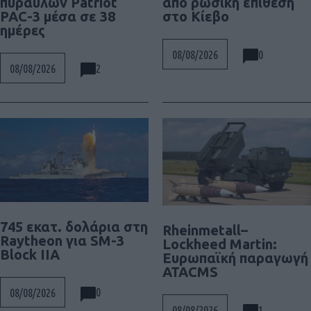
πυραύλων Patriot
από ρωσική επίθεση
PAC-3 μέσα σε 38
στο Κίεβο
ημέρες
0
08/08/2026
2
08/08/2026
745 εκατ. δολάρια στη
Rheinmetall–
Raytheon για SM-3
Lockheed Martin:
Block IIA
Ευρωπαϊκή παραγωγή
ATACMS
0
08/08/2026
1
08/08/2026