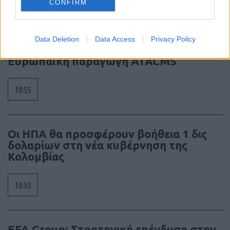
CONFIRM
12:37
Data Deletion
Data Access
Privacy Policy
Rheinmetall–Lockheed Martin:
Ευρωπαϊκή παραγωγή ATACMS
10:55
Οι ΗΠΑ θα προσφέρουν βοήθεια 1 δις
δολαρίων στη νέα κυβέρνηση της
Κολομβίας
10:35
EFA Group: Στρατηγική επένδυση στην