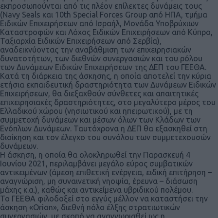
εκπροσωπούνται από τις πλέον επίλεκτες δυνάμεις τους
(Navy Seals και 10th Special Forces Group από ΗΠΑ, τμήμα
Ειδικών Επιχειρήσεων από Ισραήλ, Μονάδα Υποβρύχιων
Καταστροφών και Λόχος Ειδικών Επιχειρήσεων από Κύπρο,
Ταξιαρχία Ειδικών Επιχειρήσεων από Σερβία),
αναδεικνύοντας την αναβάθμιση των επιχειρησιακών
δυνατοτήτων, των διεθνών συνεργασιών και του ρόλου
των Δυνάμεων Ειδικών Επιχειρήσεων της ΔΕΠ του ΓΕΕΘΑ.
Κατά τη διάρκεια της άσκησης, η οποία αποτελεί την κύρια
ετήσια εκπαιδευτική δραστηριότητα των Δυνάμεων Ειδικών
Επιχειρήσεων, θα διεξαχθούν σύνθετες και απαιτητικές
επιχειρησιακές δραστηριότητες, στο μεγαλύτερο μέρος του
Ελλαδικού χώρου (νησιωτικού και ηπειρωτικού), με τη
συμμετοχή δυνάμεων και μέσων όλων των Κλάδων των
Ενόπλων Δυνάμεων. Ταυτόχρονα η ΔΕΠ θα εξασκηθεί στη
διοίκηση και τον έλεγχο του συνόλου των συμμετεχουσών
δυνάμεων.
Η άσκηση, η οποία θα ολοκληρωθεί την Παρασκευή 4
Ιουνίου 2021, περιλαμβάνει μεγάλο εύρος συμβατικών
αντικειμένων (άμεση επιθετική ενέργεια, ειδική επιτήρηση –
αναγνώριση, μη συναινετική νηοψία, έρευνα – διάσωση
μάχης κ.α.), καθώς και αντικείμενα υβριδικού πολέμου.
Το ΓΕΕΘΑ φιλοδοξεί στο εγγύς μέλλον να καταστήσει την
άσκηση «Orion», διεθνή πόλο έλξης στρατιωτικών
συνεργασιών, με σκοπό να αναγνωρισθεί ως η