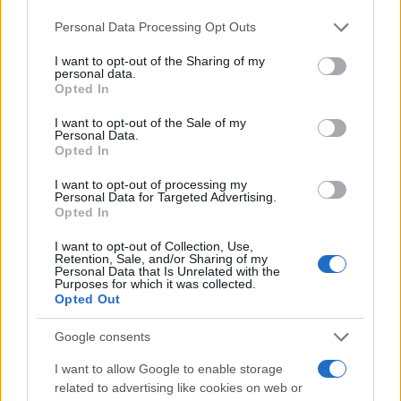
Ροή Ειδήσεων
Please note that this website/app uses one or more Google
Personal Data Processing Opt Outs
services and may gather and store information including but
not limited to your visit or usage behaviour. You may click to
I want to opt-out of the Sharing of my
personal data.
grant or deny consent to Google and its third-party tags to
Opted In
Η Γερουσία των ΗΠΑ απέτρεψε διακοπή
use your data for below specified purposes in below Google
λειτουργίας της κυβέρνησης, πριν τις
consent section.
I want to opt-out of the Sale of my
εκλογές Νοεμβρίου
Personal Data.
Opted In
13:54
I want to opt-out of processing my
Personal Data for Targeted Advertising.
Opted In
I want to opt-out of Collection, Use,
Ο Οδυσσέας ταξίδευε με πλοίο των
Retention, Sale, and/or Sharing of my
Personal Data that Is Unrelated with the
Βίκινγκς; Η επιλογή του Νόλαν και η
Purposes for which it was collected.
πραγματική μυκηναϊκή ναυπηγική
Opted Out
Google consents
13:30
I want to allow Google to enable storage
related to advertising like cookies on web or