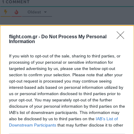
1
COMMENT
Oldest
manos_oikonomou
(@manos_oikonomou)
flight.com.gr -
Do Not Process My Personal
Active Member
Information
#289478
1 Ιουνίου 2021 11:43
Ἄλλη πρὸς τὸν υἱὸν λέγοντα μικρὸν ἔχειν τὸ ξίφος εἶπε “[καὶ] βῆμα
If you wish to opt-out of the sale, sharing to third parties, or
processing of your personal or sensitive information for
πρόσθες”.
targeted advertising by us, please use the below opt-out
Reply
1
section to confirm your selection. Please note that after your
opt-out request is processed you may continue seeing
interest-based ads based on personal information utilized by
us or personal information disclosed to third parties prior to
your opt-out. You may separately opt-out of the further
disclosure of your personal information by third parties on the
IAB’s list of downstream participants. This information may
also be disclosed by us to third parties on the
IAB’s List of
Downstream Participants
that may further disclose it to other
third parties.