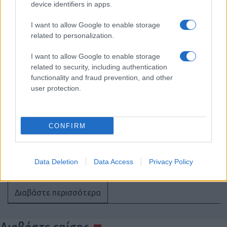
Θα μπει η Τουρκία στο πρόγραμμα
device identifiers in apps.
μαχητικού 6ης γενιάς GCAP; Γιατί τη
συμφέρει σε πολλά επίπεδα
I want to allow Google to enable storage
related to personalization.
13:40
I want to allow Google to enable storage
related to security, including authentication
functionality and fraud prevention, and other
user protection.
Τα νέα Canadair DHC-515
κατασκευάζονται – οι μεγάλες
προσδοκίες και η πραγματικότητα
CONFIRM
13:08
Data Deletion
Data Access
Privacy Policy
Διαβάστε περισσότερα