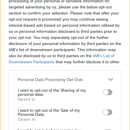
processing of your personal or sensitive information for
targeted advertising by us, please use the below opt-out
Μόναχο: Ισόβια στον 25χρονο Αφγανό
section to confirm your selection. Please note that after your
για τη φονική επίθεση σε διαδήλωση
opt-out request is processed you may continue seeing
interest-based ads based on personal information utilized by
us or personal information disclosed to third parties prior to
16:30
your opt-out. You may separately opt-out of the further
disclosure of your personal information by third parties on the
IAB’s list of downstream participants. This information may
also be disclosed by us to third parties on the
IAB’s List of
Στην Ουκρανία ο Βρετανός υπουργός
Downstream Participants
that may further disclose it to other
Άμυνας για επιτάχυνση της στήριξης
third parties.
Please note that this website/app uses one or more Google
Personal Data Processing Opt Outs
15:40
services and may gather and store information including but
not limited to your visit or usage behaviour. You may click to
I want to opt-out of the Sharing of my
personal data.
grant or deny consent to Google and its third-party tags to
Opted In
use your data for below specified purposes in below Google
Ιστορικό ρεκόρ για την Aegean τον
consent section.
Ιούλιο με 2 εκατομμύρια επιβάτες
I want to opt-out of the Sale of my
Personal Data.
Opted In
14:20