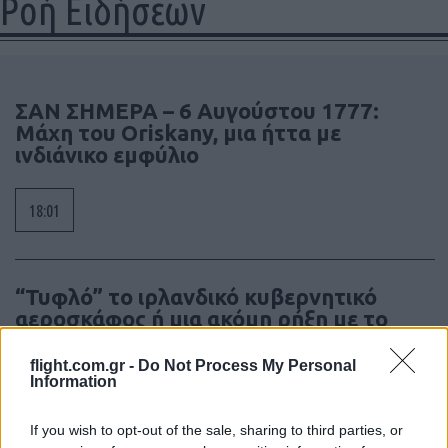
Ροή Ειδήσεων
ΣΑΝ ΣΗΜΕΡΑ – 6 Αυγούστου 1777:
Μάχη του Oriskany, μια ήττα με
ινδιάνικο εμφύλιο
18:01
“Τυφλό” το ιρλανδικό κυβερνητικό
αεροσκάφος ή μια ακόμη ρήξη με το
Ισραήλ;
flight.com.gr -
Do Not Process My Personal
Information
17:40
If you wish to opt-out of the sale, sharing to third parties, or