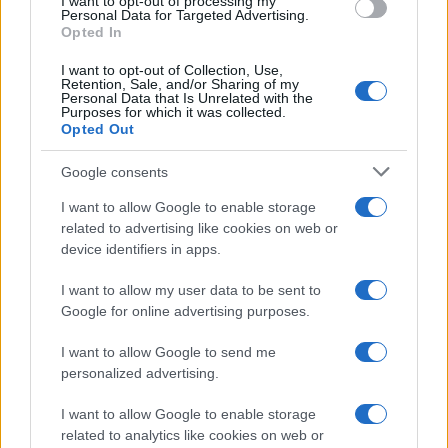
I want to opt-out of processing my
Personal Data for Targeted Advertising.
Opted In
I want to opt-out of Collection, Use,
Γερμανία: Συνελήφθη ύποπτος ο οποίος
Retention, Sale, and/or Sharing of my
κατηγορείται για κατασκοπεία σε βάρος
Personal Data that Is Unrelated with the
Purposes for which it was collected.
εταιρίας όπλων
Opted Out
Google consents
14:00
I want to allow Google to enable storage
related to advertising like cookies on web or
device identifiers in apps.
Το Νέο Δελχί «παγώνει» το Su-57E – Στο
επίκεντρο ο εκσυγχρονισμός των Su-
I want to allow my user data to be sent to
30MKI, τα Rafale και το AMCA
Google for online advertising purposes.
I want to allow Google to send me
13:45
personalized advertising.
I want to allow Google to enable storage
related to analytics like cookies on web or