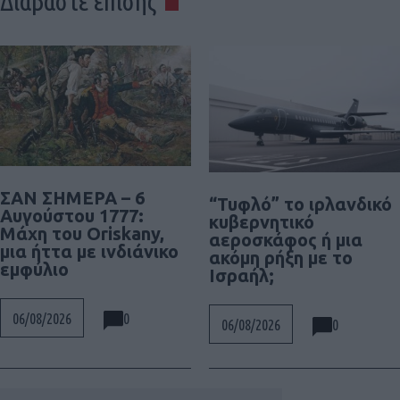
Διαβάστε επίσης
ΣΑΝ ΣΗΜΕΡΑ – 6
“Τυφλό” το ιρλανδικό
Αυγούστου 1777:
κυβερνητικό
Μάχη του Oriskany,
αεροσκάφος ή μια
μια ήττα με ινδιάνικο
ακόμη ρήξη με το
εμφύλιο
Ισραήλ;
0
06/08/2026
0
06/08/2026