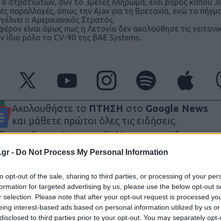
 8 στρατιωτών, συν το 3μελές πλήρωμα, έχει βάρος κάπου 30
ές παραλλαγές, όπως την Ajax για τη Βρετανία, ενώ το πήγμ
γέλνει ο Αμερικανικός Στρατός.
φέρον είναι όμως πως η Λετονία δεν ακολούθησε τις γειτονικ
ον ίδιο ρόλο το CV-90 της BAE Systems.
Ακολουθήστε το
ΠΤΗΣΗ
στο
Google News
και μάθετε πρώτοι όλες τις ειδήσεις.
θρα που δημοσιεύονται στο flight.com.gr εκφράζουν τους σ
ι απαραίτητα τον ιστότοπο. Απαγορεύεται η αναδημοσίευση 
.gr -
Do Not Process My Personal Information
ση. Σε αντίθετη περίπτωση θα λαμβάνονται νομικά μέτρα. Ο 
ρεί το δικαίωμα ελέγχου των σχολίων, τα οποία εκφράζουν 
to opt-out of the sale, sharing to third parties, or processing of your per
αφέα τους.
formation for targeted advertising by us, please use the below opt-out s
r selection. Please note that after your opt-out request is processed y
eing interest-based ads based on personal information utilized by us or
disclosed to third parties prior to your opt-out. You may separately opt-