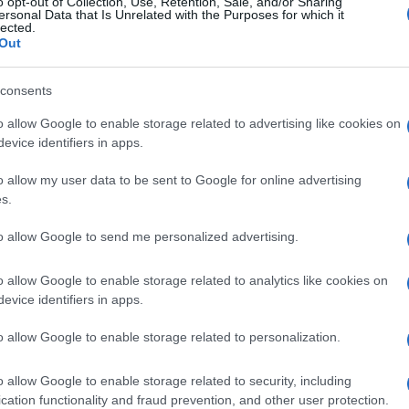
o opt-out of Collection, Use, Retention, Sale, and/or Sharing
ersonal Data that Is Unrelated with the Purposes for which it
lected.
Out
kakaouskia
(@kakaouskia)
Trusted M
30 Ιανουαρίου 2025 19:38
consents
Καλησπέρα
o allow Google to enable storage related to advertising like cookies on
Τίμια επιλογή, μαζί με το αδελφό Μ10 για αντικατάστασ
evice identifiers in apps.
Reply
0
o allow my user data to be sent to Google for online advertising
s.
to allow Google to send me personalized advertising.
Nikolaos
(@nikolaos)
Famed Member
30 Ιανουαρίου 2025 20:55
o allow Google to enable storage related to analytics like cookies on
Μία και μόνη χώρα θεωρεί το πεζικό της αναλώσιμο. Ντρέ
evice identifiers in apps.
ανήκω καν στην εφεδρεία πλέον, με τι πρόσωπο θα αντικ
πω ότι για όλα περίσσεψαν χρήματα, αλλά όχι για τη ζωή 
o allow Google to enable storage related to personalization.
Reply
13
o allow Google to enable storage related to security, including
cation functionality and fraud prevention, and other user protection.