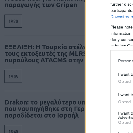
παραγωγής των Gripen
further disc
participants
Downstream 
19:20
Please note
information 
deny consent
ΕΞΕΛΙΞΗ: H Τουρκία στέλνει όλους
in below Go
τους εκτοξευτές της MLRS και τους
πυραύλους ATACMS στην Ουκρανία
Persona
I want t
19:05
Opted 
I want t
Drakon: το μεγαλύτερο υποβρύχιο
Opted 
που ναυπηγήθηκε στη Γερμανία
I want 
παραδίδεται στο Ισραήλ
Advertis
Opted 
18:40