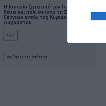
Η Ισπανία ζητά από την Ιταλία να
θέσει και πάλι σε ισχύ τη Συμφωνία
Σένγκεν εντός της Κυριακής, 9
Αυγούστου
17:34
Διαβάστε περισσότερα