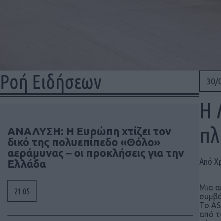
Ροή Ειδήσεων
30/
Η 
πλ
ΑΝΑΛΥΣΗ: Η Ευρώπη χτίζει τον
δικό της πολυεπίπεδο «Θόλο»
αεράμυνας – οι προκλήσεις για την
Από Χ
Ελλάδα
Μια α
21:05
συμβ
Το AS
από τ