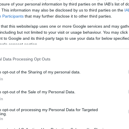
losure of your personal information by third parties on the IAB’s list of
. This information may also be disclosed by us to third parties on the
IA
Participants
that may further disclose it to other third parties.
 that this website/app uses one or more Google services and may gath
including but not limited to your visit or usage behaviour. You may click 
 to Google and its third-party tags to use your data for below specifi
ogle consent section.
l Data Processing Opt Outs
o opt-out of the Sharing of my personal data.
In
o opt-out of the Sale of my Personal Data.
Login
In
to opt-out of processing my Personal Data for Targeted
Please login t
ing.
In
13
COMMENTS