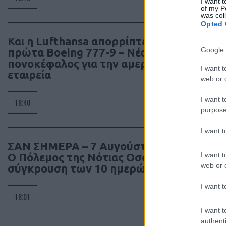
I want t
of my P
was col
Opted 
Και η Lufthansa απορρίπτει τα
Google 
πρώτα Boeing 777-9 – Νέος
πονοκέφαλος για την αμερικανική
I want t
εταιρεία
web or d
I want t
18:40
purpose
I want 
ΣΑΝ ΣΗΜΕΡΑ – 7 Αυγούστου 2008:
I want t
Ο Πόλεμος της Νότιας Οσσετίας, η
web or d
σύγκρουση των 10 ημερών
I want t
18:01
I want t
authenti