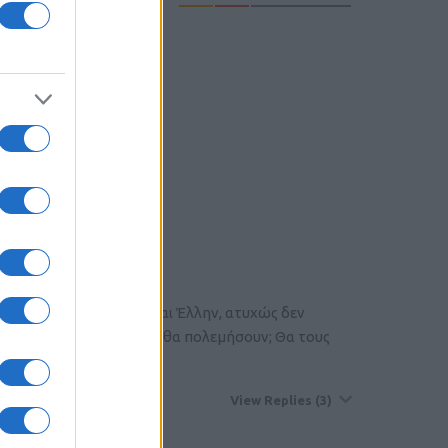
ember
η των ΒΜΡ3 και ΑΜΧ30
πομαι ειλικρινά που είμαι Έλλην, ατυχώς δεν
ρύσω τα παιδιά μας που θα πολεμήσουν; Θα τους
τους;
View Replies
(3)