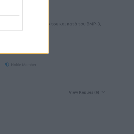
Trusted Member
ιν 18 χρόνια ήμουν υπέρ του και κατά του ΒΜΡ-3,
Noble Member
View Replies
(6)