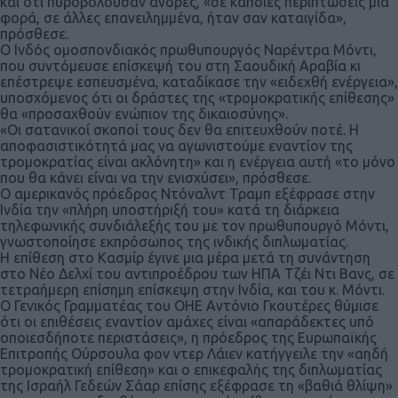
και ότι πυροβολούσαν άνδρες, «σε κάποιες περιπτώσεις μια
φορά, σε άλλες επανειλημμένα, ήταν σαν καταιγίδα»,
πρόσθεσε.
Ο Ινδός ομοσπονδιακός πρωθυπουργός Ναρέντρα Μόντι,
που συντόμευσε επίσκεψή του στη Σαουδική Αραβία κι
επέστρεψε εσπευσμένα, καταδίκασε την «ειδεχθή ενέργεια»,
υποσχόμενος ότι οι δράστες της «τρομοκρατικής επίθεσης»
θα «προσαχθούν ενώπιον της δικαιοσύνης».
«Οι σατανικοί σκοποί τους δεν θα επιτευχθούν ποτέ. Η
αποφασιστικότητά μας να αγωνιστούμε εναντίον της
τρομοκρατίας είναι ακλόνητη» και η ενέργεια αυτή «το μόνο
που θα κάνει είναι να την ενισχύσει», πρόσθεσε.
Ο αμερικανός πρόεδρος Ντόναλντ Τραμπ εξέφρασε στην
Ινδία την «πλήρη υποστήριξή του» κατά τη διάρκεια
τηλεφωνικής συνδιάλεξής του με τον πρωθυπουργό Μόντι,
γνωστοποίησε εκπρόσωπος της ινδικής διπλωματίας.
Η επίθεση στο Κασμίρ έγινε μια μέρα μετά τη συνάντηση
στο Νέο Δελχί του αντιπροέδρου των ΗΠΑ Τζέι Ντι Βανς, σε
τετραήμερη επίσημη επίσκεψη στην Ινδία, και του κ. Μόντι.
Ο Γενικός Γραμματέας του ΟΗΕ Αντόνιο Γκουτέρες θύμισε
ότι οι επιθέσεις εναντίον αμάχες είναι «απαράδεκτες υπό
οποιεσδήποτε περιστάσεις», η πρόεδρος της Ευρωπαϊκής
Επιτροπής Ούρσουλα φον ντερ Λάιεν κατήγγειλε την «αηδή
τρομοκρατική επίθεση» και ο επικεφαλής της διπλωματίας
της Ισραήλ Γεδεών Σάαρ επίσης εξέφρασε τη «βαθιά θλίψη»