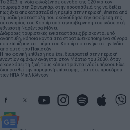
Το 2023, η Ινδία φιλοξένησε σύνοδο της G20 για τον
τουρισμό στη Σριναγκάρ, στην προσπάθειά της να δείξει
πως έχει αποκατασταθεί η ηρεμία στην περιοχή, έπειτα από
τη μαζική καταστολή που ακολούθησε την αφαίρεση της
αυτονομίας του Κασμίρ από την κυβέρνηση του ινδουιστή
εθνικιστή Ναρέντρα Μόντι.
Διάφορες τουριστικές εγκαταστάσεις βρίσκονται υπό
ανάπτυξη, κάποια κοντά στα στρατιωτικοποιημένα σύνορα
που χωρίζουν το τμήμα του Κασμίρ που ανήκει στην Ινδία
από αυτό του Πακιστάν.
Η πιο φονική επίθεση που έχει διαπραχτεί στην περιοχή
εναντίον αμάχων ανάγεται στον Μάρτιο του 2000, όταν
είχαν χάσει τη ζωή τους κάπου τριάντα Ινδοί υπήκοοι. Είχε
διαπραχθεί την παραμονή επίσκεψης του τότε προέδρου
των ΗΠΑ Μπιλ Κλίντον.