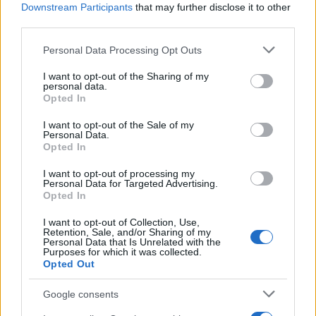
Downstream Participants
that may further disclose it to other
third parties.
Please note that this website/app uses one or more Google
Personal Data Processing Opt Outs
services and may gather and store information including but
not limited to your visit or usage behaviour. You may click to
I want to opt-out of the Sharing of my
personal data.
grant or deny consent to Google and its third-party tags to
Opted In
Login
use your data for below specified purposes in below Google
consent section.
I want to opt-out of the Sale of my
Personal Data.
Please login to comment
Opted In
I want to opt-out of processing my
0
COMMENTS
Personal Data for Targeted Advertising.
Opted In
I want to opt-out of Collection, Use,
Retention, Sale, and/or Sharing of my
Personal Data that Is Unrelated with the
Purposes for which it was collected.
Opted Out
Google consents