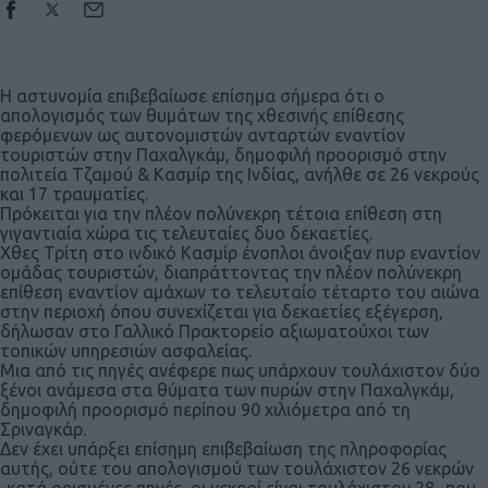
Η αστυνομία επιβεβαίωσε επίσημα σήμερα ότι ο
απολογισμός των θυμάτων της χθεσινής επίθεσης
φερόμενων ως αυτονομιστών ανταρτών εναντίον
τουριστών στην Παχαλγκάμ, δημοφιλή προορισμό στην
πολιτεία Τζαμού & Κασμίρ της Ινδίας, ανήλθε σε 26 νεκρούς
και 17 τραυματίες.
Πρόκειται για την πλέον πολύνεκρη τέτοια επίθεση στη
γιγαντιαία χώρα τις τελευταίες δυο δεκαετίες.
Χθες Τρίτη στο ινδικό Κασμίρ ένοπλοι άνοιξαν πυρ εναντίον
ομάδας τουριστών, διαπράττοντας την πλέον πολύνεκρη
επίθεση εναντίον αμάχων το τελευταίο τέταρτο του αιώνα
στην περιοχή όπου συνεχίζεται για δεκαετίες εξέγερση,
δήλωσαν στο Γαλλικό Πρακτορείο αξιωματούχοι των
τοπικών υπηρεσιών ασφαλείας.
Μια από τις πηγές ανέφερε πως υπάρχουν τουλάχιστον δύο
ξένοι ανάμεσα στα θύματα των πυρών στην Παχαλγκάμ,
δημοφιλή προορισμό περίπου 90 χιλιόμετρα από τη
Σριναγκάρ.
Δεν έχει υπάρξει επίσημη επιβεβαίωση της πληροφορίας
αυτής, ούτε του απολογισμού των τουλάχιστον 26 νεκρών
-κατά ορισμένες πηγές, οι νεκροί είναι τουλάχιστον 28- που