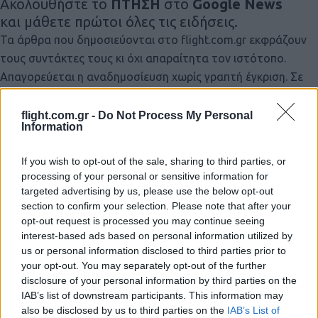
Ακολουθήστε το
ΠΤΗΣΗ
στο
Google News
και μάθετε πρώτοι όλες τις ειδήσεις.
Τα άρθρα που δημοσιεύονται στο flight.com.gr εκφράζουν
τους συντάκτες τους κι όχι απαραίτητα τον ιστότοπο.
Απαγορεύεται η αναδημοσίευση χωρίς γραπτή έγκριση. Σε
αντίθετη περίπτωση θα λαμβάνονται νομικά μέτρα. Ο
ιστότοπος διατηρεί το δικαίωμα ελέγχου των σχολίων, τα
flight.com.gr -
Do Not Process My Personal
Information
οποία εκφράζουν μόνο το συγγραφέα τους.
If you wish to opt-out of the sale, sharing to third parties, or
processing of your personal or sensitive information for
targeted advertising by us, please use the below opt-out
section to confirm your selection. Please note that after your
opt-out request is processed you may continue seeing
interest-based ads based on personal information utilized by
us or personal information disclosed to third parties prior to
your opt-out. You may separately opt-out of the further
disclosure of your personal information by third parties on the
IAB’s list of downstream participants. This information may
also be disclosed by us to third parties on the
IAB’s List of