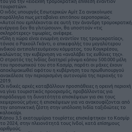
του για την «ειδεχθή τρομοκρατική επίθεση εναντίον
τουριστών».
Ο ινδός υπουργός Εσωτερικών Αμίτ Σα ανακοίνωσε
παράλληλα πως μεταβαίνει επιτόπου αεροπορικώς.
«Αυτοί που εμπλέκονται σε αυτή την άνανδρη τρομοκρατική
ενέργεια δεν θα γλιτώσουν», θα υποστούν «τις
σκληρότερες» τιμωρίες, ανέφερε.
«Όλη η χώρα είναι ενωμένη εναντίον της τρομοκρατίας»,
τόνισε ο Ραχούλ Γκάντι, ο επικεφαλής του μεγαλύτερου
ινδικού αντιπολιτευόμενου κόμματος, του Κογκρέσου,
καλώντας την κυβέρνηση να «αναλάβει τις ευθύνες της».
Ο στρατός της Ινδίας διατηρεί μόνιμα κάπου 500.000 μέλη
του προσωπικού του στο Κασμίρ, παρότι οι μάχες έχουν
αποκλιμακωθεί αφότου η κυβέρνηση του πρωθυπουργού
ανακάλεσε την περιορισμένη αυτονομία της περιοχής το
2019.
Οι ινδικές αρχές καταβάλλουν προσπάθειες η ορεινή περιοχή
να γίνει τουριστικός προορισμός, προβάλλοντας για
παράδειγμα τη δυνατότητα επισκέψεων για σκι τους
χειμερινούς μήνες ή επισκέψεων για να ανακουφίζονται από
την αποπνικτική ζέστη στην υπόλοιπη Ινδία ταξιδιώτες το
καλοκαίρι.
Κάπου 3,5 εκατομμύρια τουρίστες επισκέφτηκαν το Κασμίρ
το 2024, στην πλειονότητά τους Ινδοί, κατά επίσημους
αριθμούς.