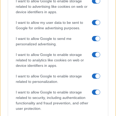
Ροή Ειδήσεων
I want to allow Google to enable storage
related to advertising like cookies on web or
device identifiers in apps.
I want to allow my user data to be sent to
ΣΑΝ ΣΗΜΕΡΑ – 10 Αυγούστου 1920:
Google for online advertising purposes.
Σέβρες, η συνθήκη της “Μεγάλης
Ελλάδος” των δύο ηπείρων και των
I want to allow Google to send me
πέντε θαλασσών
personalized advertising.
I want to allow Google to enable storage
20:01
related to analytics like cookies on web or
device identifiers in apps.
I want to allow Google to enable storage
Σεισμός στην Κολομβία: Καταρρεύσεις
related to personalization.
κτιρίων στο Κάλι – Άνθρωποι
εγκλωβισμένοι
I want to allow Google to enable storage
related to security, including authentication
functionality and fraud prevention, and other
18:40
user protection.