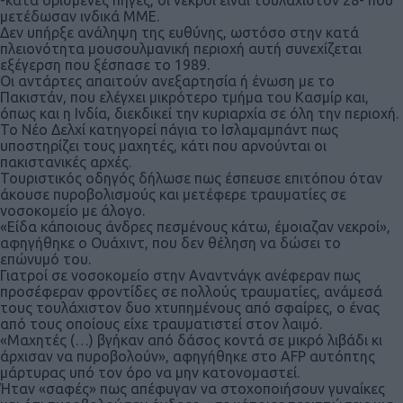
μετέδωσαν ινδικά ΜΜΕ.
Δεν υπήρξε ανάληψη της ευθύνης, ωστόσο στην κατά
πλειονότητα μουσουλμανική περιοχή αυτή συνεχίζεται
εξέγερση που ξέσπασε το 1989.
Οι αντάρτες απαιτούν ανεξαρτησία ή ένωση με το
Πακιστάν, που ελέγχει μικρότερο τμήμα του Κασμίρ και,
όπως και η Ινδία, διεκδικεί την κυριαρχία σε όλη την περιοχή.
Το Νέο Δελχί κατηγορεί πάγια το Ισλαμαμπάντ πως
υποστηρίζει τους μαχητές, κάτι που αρνούνται οι
πακιστανικές αρχές.
Τουριστικός οδηγός δήλωσε πως έσπευσε επιτόπου όταν
άκουσε πυροβολισμούς και μετέφερε τραυματίες σε
νοσοκομείο με άλογο.
«Είδα κάποιους άνδρες πεσμένους κάτω, έμοιαζαν νεκροί»,
αφηγήθηκε ο Ουάχιντ, που δεν θέληση να δώσει το
επώνυμό του.
Γιατροί σε νοσοκομείο στην Αναντνάγκ ανέφεραν πως
προσέφεραν φροντίδες σε πολλούς τραυματίες, ανάμεσά
τους τουλάχιστον δυο χτυπημένους από σφαίρες, ο ένας
από τους οποίους είχε τραυματιστεί στον λαιμό.
«Μαχητές (…) βγήκαν από δάσος κοντά σε μικρό λιβάδι κι
άρχισαν να πυροβολούν», αφηγήθηκε στο AFP αυτόπτης
μάρτυρας υπό τον όρο να μην κατονομαστεί.
Ήταν «σαφές» πως απέφυγαν να στοχοποιήσουν γυναίκες