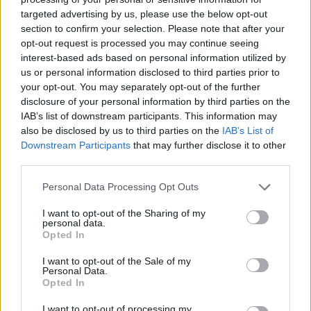
targeted advertising by us, please use the below opt-out
Faethon
(@faethon)
Active Member
section to confirm your selection. Please note that after your
#700248
27 Νοεμβρίου 2025 15:55
opt-out request is processed you may continue seeing
interest-based ads based on personal information utilized by
Έχετε δει την ταινία Alien να υποθέσω.Θα πέταγα μέσα εκείνο
us or personal information disclosed to third parties prior to
που κολλάει στη μούρη σου και θα αμπάρωνα τις εξόδους.Τέτοια
your opt-out. You may separately opt-out of the further
τύχη τους αξίζει.Βέβαια μετά άντε να τα ξεκάνεις..
disclosure of your personal information by third parties on the
IAB’s list of downstream participants. This information may
Reply
1
also be disclosed by us to third parties on the
IAB’s List of
Downstream Participants
that may further disclose it to other
third parties.
Please note that this website/app uses one or more Google
Personal Data Processing Opt Outs
services and may gather and store information including but
not limited to your visit or usage behaviour. You may click to
I want to opt-out of the Sharing of my
personal data.
grant or deny consent to Google and its third-party tags to
Opted In
use your data for below specified purposes in below Google
Ροή Ειδήσεων
consent section.
I want to opt-out of the Sale of my
Personal Data.
Opted In
I want to opt-out of processing my