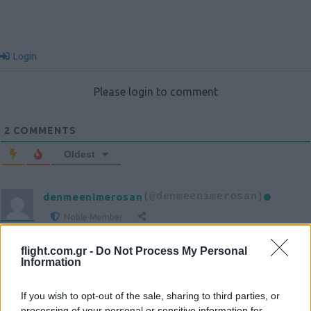
Login
Please login to comment
2
COMMENTS
Oldest
denmeenimerosan
(@denmeenimerosan)
Noble Member
#700205
27 Νοεμβρίου 2025 11:53
flight.com.gr -
Do Not Process My Personal
Ταχείας πήξεως μπετό οχυρού??
Information
Reply
0
If you wish to opt-out of the sale, sharing to third parties, or
processing of your personal or sensitive information for