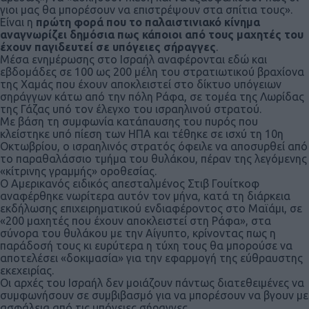
γιοι μας θα μπορέσουν να επιστρέψουν στα σπίτια τους».
Είναι η
πρώτη φορά που το παλαιστινιακό κίνημα
αναγνωρίζει δημόσια πως κάποιοι από τους μαχητές του
έχουν παγιδευτεί σε υπόγειες σήραγγες
.
Μέσα ενημέρωσης στο Ισραήλ αναφέρονται εδώ και
εβδομάδες σε 100 ως 200 μέλη του στρατιωτικού βραχίονα
της Χαμάς που έχουν αποκλειστεί στο δίκτυο υπόγειων
σηράγγων κάτω από την πόλη Ράφα, σε τομέα της Λωρίδας
της Γάζας υπό τον έλεγχο του ισραηλινού στρατού.
Με βάση τη συμφωνία κατάπαυσης του πυρός που
κλείστηκε υπό πίεση των ΗΠΑ και τέθηκε σε ισχύ τη 10η
Οκτωβρίου, ο ισραηλινός στρατός όφειλε να αποσυρθεί από
το παραθαλάσσιο τμήμα του θυλάκου, πέραν της λεγόμενης
«κίτρινης γραμμής» οροθεσίας.
Ο Αμερικανός ειδικός απεσταλμένος Στιβ Γουίτκοφ
αναφέρθηκε νωρίτερα αυτόν τον μήνα, κατά τη διάρκεια
εκδήλωσης επιχειρηματικού ενδιαφέροντος στο Μαϊάμι, σε
«200 μαχητές που έχουν αποκλειστεί στη Ράφα», στα
σύνορα του θυλάκου με την Αίγυπτο, κρίνοντας πως η
παράδοσή τους κι ευρύτερα η τύχη τους θα μπορούσε να
αποτελέσει «δοκιμασία» για την εφαρμογή της εύθραυστης
εκεχειρίας.
Οι αρχές του Ισραήλ δεν μοιάζουν πάντως διατεθειμένες να
συμφωνήσουν σε συμβιβασμό για να μπορέσουν να βγουν με
ασφάλεια από τις υπόγειες σήραγγες.