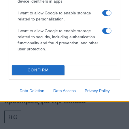
device identifiers in apps.
09:54
I want to allow Google to enable storage
related to personalization.
I want to allow Google to enable storage
Η Ισπανία επαναφέρει προσωρινά τους
related to security, including authentication
συνοριακούς ελέγχους για όσους
functionality and fraud prevention, and other
ταξιδεύουν από την Ιταλία
user protection.
09:25
CONFIRM
ΑΝΑΛΥΣΗ: Η Ευρώπη χτίζει τον δικό
Data Deletion
Data Access
Privacy Policy
της πολυεπίπεδο «Θόλο» αεράμυνας – οι
προκλήσεις για την Ελλάδα
21:05