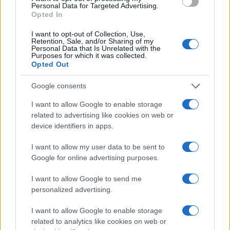
Personal Data for Targeted Advertising.
Opted In
ΗΠΑ: Ξεκινά η παραγωγή της
κατευθυνόμενης βόμβας GBU-75 που
I want to opt-out of Collection, Use,
φθάνει τα 600 χιλιόμετρα
Retention, Sale, and/or Sharing of my
Personal Data that Is Unrelated with the
Purposes for which it was collected.
Opted Out
10:20
Google consents
I want to allow Google to enable storage
ΗΠΑ: Πώληση βλημάτων πυροβολικού
related to advertising like cookies on web or
M795 των 155 χιλ. στη Νορβηγία έναντι
device identifiers in apps.
$270 εκατ.
I want to allow my user data to be sent to
Google for online advertising purposes.
10:09
I want to allow Google to send me
personalized advertising.
Ο Αμπελάρδο ντε λα Εσπριέγια
I want to allow Google to enable storage
ορκίστηκε πρόεδρος της Κολομβίας
related to analytics like cookies on web or