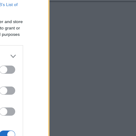
B’s List of
er and store
υντάκτες τους
to grant or
χωρίς γραπτή
ed purposes
ιστότοπος
μόνο το