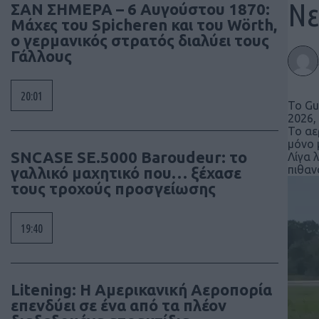
Νε
ΣΑΝ ΣΗΜΕΡΑ – 6 Αυγούστου 1870:
Μάχες του Spicheren και του Wörth,
ο γερμανικός στρατός διαλύει τους
Γάλλους
20:01
Το Gu
2026,
Το αε
μόνο 
SNCASE SE.5000 Baroudeur: το
Λίγα 
πιθαν
γαλλικό μαχητικό που… ξέχασε
τους τροχούς προσγείωσης
19:40
Litening: Η Αμερικανική Αεροπορία
επενδύει σε ένα από τα πλέον