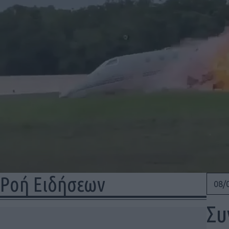
Ροή Ειδήσεων
08/
Συ