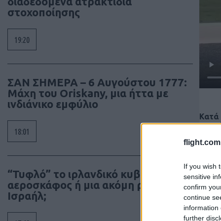
διαδεδομένα ατρακτίδια
στοχοποίησης
19:20
ΣΑΝ ΣΗΜΕΡΑ – 6 Αυγούστου 1777:
Μάχη του Oriskany, μια ήττα με
ινδιάνικο εμφύλιο
Κατά 
χτυπώ
18:01
τυλίχ
flight.com
Ο πιλ
τη ζω
Το je
If you wish 
και τ
“Τυφλό” το ιρλανδικό κυβερνητικό
sensitive in
αεροσκάφος ή μια ακόμη ρήξη με το
confirm you
Ισραήλ;
continue se
information 
further disc