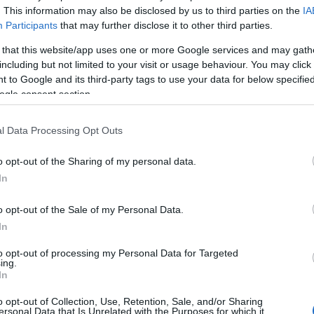
. This information may also be disclosed by us to third parties on the
IA
Ακολουθήστε το
ΠΤΗΣΗ
στο
Google News
Participants
that may further disclose it to other third parties.
και μάθετε πρώτοι όλες τις ειδήσεις.
 that this website/app uses one or more Google services and may gath
θρα που δημοσιεύονται στο flight.com.gr εκφράζουν τους σ
including but not limited to your visit or usage behaviour. You may click 
ι απαραίτητα τον ιστότοπο. Απαγορεύεται η αναδημοσίευση 
 to Google and its third-party tags to use your data for below specifi
ση. Σε αντίθετη περίπτωση θα λαμβάνονται νομικά μέτρα. Ο 
ogle consent section.
ρεί το δικαίωμα ελέγχου των σχολίων, τα οποία εκφράζουν 
αφέα τους.
l Data Processing Opt Outs
o opt-out of the Sharing of my personal data.
In
o opt-out of the Sale of my Personal Data.
In
to opt-out of processing my Personal Data for Targeted
ing.
In
o opt-out of Collection, Use, Retention, Sale, and/or Sharing
ersonal Data that Is Unrelated with the Purposes for which it