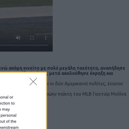
 ενώ ακόμη κινείτο με πολύ μεγάλη ταχύτητα, αναπήδησε
 στο γρασίδι. Αμέσως μετά ακολούθησε έκρηξη και
τι Γκαζάλ, 34 ετών, και οι δύο Αμερικανοί πολίτες, έχασαν
από την πυρκαγιά.
τεί να παραλάβει τον πρώην παίκτη του MLB Γιαντιέρ Μολίνα
sonal or
ection to
ou may
 personal
out of the
 downstream