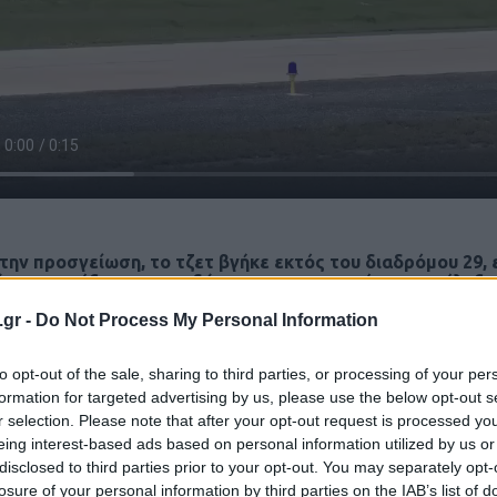
την προσγείωση, το τζετ βγήκε εκτός του διαδρόμου 29,
ντας σε έξαρση του εδάφους και στη συνέχεια κατέληξε
θηκε στις φλόγες.
.gr -
Do Not Process My Personal Information
ότος Έρικ Χαβιέρ Ντιάγκο, 39 ετών, και ο συγκυβερνήτης Ρούν
ή τους ακαριαία. Το αεροσκάφος καταστράφηκε ολοσχερώς 
t ανήκε σε εταιρεία του Πουέρτο Ρίκο και είχε προγραμματισ
to opt-out of the sale, sharing to third parties, or processing of your per
ην οικογένειά του.
formation for targeted advertising by us, please use the below opt-out s
r selection. Please note that after your opt-out request is processed y
eing interest-based ads based on personal information utilized by us or
disclosed to third parties prior to your opt-out. You may separately opt-
losure of your personal information by third parties on the IAB’s list of