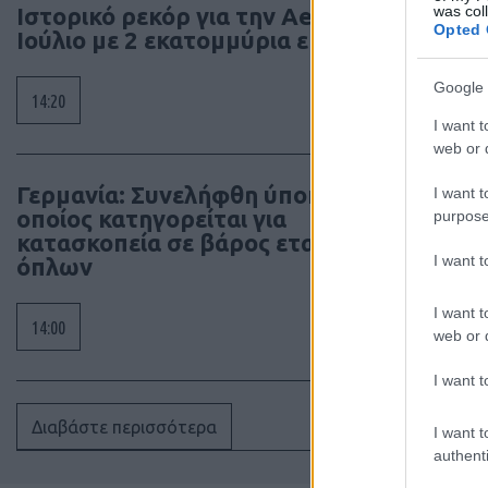
was col
Ιστορικό ρεκόρ για την Aegean τον
Opted 
Ιούλιο με 2 εκατομμύρια επιβάτες
Google 
14:20
I want t
web or d
Γερμανία: Συνελήφθη ύποπτος ο
I want t
οποίος κατηγορείται για
purpose
κατασκοπεία σε βάρος εταιρίας
I want 
όπλων
I want t
14:00
web or d
I want t
Διαβάστε περισσότερα
I want t
authenti