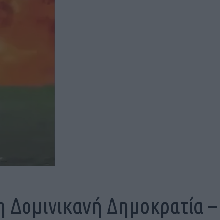
η Δομινικανή Δημοκρατία –