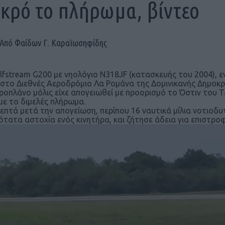
κρό το πλήρωμα, βίντεο
Από Φαίδων Γ. Καραϊωσηφίδης
lfstream G200 με νηολόγιο N318JF (κατασκευής του 2004), 
 στο Διεθνές Αεροδρόμιο Λα Ρομάνα της Δομινικανής Δημοκρ
ροπλάνο μόλις είχε απογειωθεί με προορισμό το Όστιν του Τ
με το διμελές πλήρωμα.
λεπτά μετά την απογείωση, περίπου 16 ναυτικά μίλια νοτιοδ
ότατα αστοχία ενός κινητήρα, και ζήτησε άδεια για επιστρο