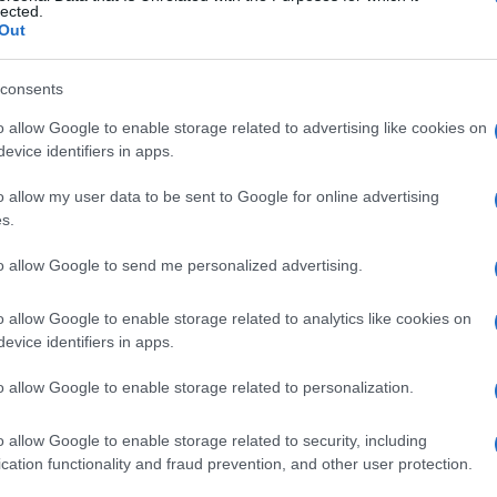
lected.
Out
consents
o allow Google to enable storage related to advertising like cookies on
Login
evice identifiers in apps.
o allow my user data to be sent to Google for online advertising
Please login t
s.
to allow Google to send me personalized advertising.
2
COMMENTS
o allow Google to enable storage related to analytics like cookies on
evice identifiers in apps.
DangerJetExhaust
(@dangerjetexhaust)
8 Ιουνίου 2026 11:41
o allow Google to enable storage related to personalization.
Άτυχοι, κρίμα, για λίγο φάνηκε να την γλιτώνουν
o allow Google to enable storage related to security, including
Reply
1
cation functionality and fraud prevention, and other user protection.