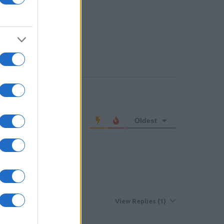
o comment
Oldest
Trusted Member
View Replies
(1)