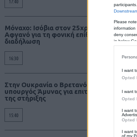
17:40
participants
Downstream 
Please note
Τα άρ
Μόναχο: Ισόβια στον 25χρονο
information 
κι όχ
Αφγανό για τη φονική επίθεση σε
deny consent
έγκρι
διαδήλωση
in below Go
διατη
συγγρ
Persona
16:30
I want t
Opted 
Στην Ουκρανία ο Βρετανός
υπουργός Άμυνας για επιτάχυνση
I want t
της στήριξης
Opted 
I want 
Advertis
15:40
Opted 
I want t
of my P