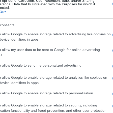
o opt-out of Collection, Use, Retention, Sale, and/or Sharing
ersonal Data that Is Unrelated with the Purposes for which it
0
COMMENTS
lected.
Out
consents
o allow Google to enable storage related to advertising like cookies on
evice identifiers in apps.
o allow my user data to be sent to Google for online advertising
s.
to allow Google to send me personalized advertising.
o allow Google to enable storage related to analytics like cookies on
evice identifiers in apps.
o allow Google to enable storage related to personalization.
o allow Google to enable storage related to security, including
cation functionality and fraud prevention, and other user protection.