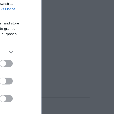
 downstream
B’s List of
er and store
to grant or
ed purposes
o comment