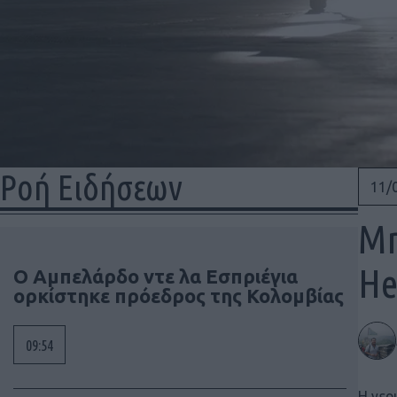
Ροή Ειδήσεων
11/
Μη
He
Ο Αμπελάρδο ντε λα Εσπριέγια
ορκίστηκε πρόεδρος της Κολομβίας
09:54
Η γερ