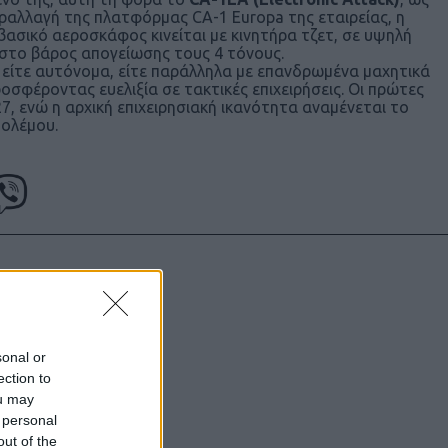
αραλλαγή της πλατφόρμας CA-1 Europa της εταιρείας, η
βασικό αεροσκάφος κινείται με κινητήρα τζετ, σε υψηλή
γιστο βάρος απογείωσης τους 4 τόνους.
ί είτε αυτόνομα, είτε παράλληλα με επανδρωμένα μαχητικά
σφέροντας ευελιξία σε τακτικές επιχειρήσεις. Οι πρώτες
7, ενώ η αρχική επιχειρησιακή ικανότητα αναμένεται το
πολέμου.
υντάκτες τους
χωρίς γραπτή
ιστότοπος
sonal or
ection to
μόνο το
ou may
 personal
out of the