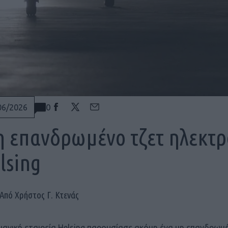
0
06/2026
 επανδρωμένο τζετ ηλεκτρο
lsing
Από Χρήστος Γ. Κτενάς
μανική εταιρεία Helsing παρουσίασε ακόμη ένα μη επανδρωμ