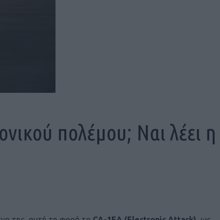
νικού πολέμου; Ναι λέει η
ένο της, αυτή τη φορά το
CA-1EA (Electronic Attack)
, ως