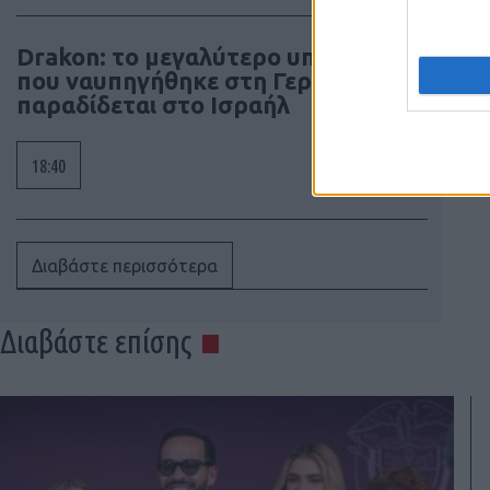
Drakon: το μεγαλύτερο υποβρύχιο
που ναυπηγήθηκε στη Γερμανία
παραδίδεται στο Ισραήλ
18:40
Διαβάστε περισσότερα
Διαβάστε επίσης