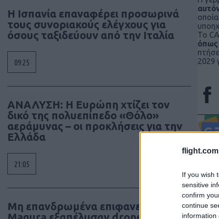
αυτόν
Η Ισπανία επαναφέρει προσωρινά
οποία
τους συνοριακούς ελέγχους για
υποηχ
όσους ταξιδεύουν από την Ιταλία
Το CA
όπως 
πτήσε
2029 
09:25
ΑΝΑΛΥΣΗ: Η Ευρώπη χτίζει τον
δικό της πολυεπίπεδο «Θόλο»
αεράμυνας – οι προκλήσεις για την
Ελλάδα
Τα άρ
flight.com
κι όχ
21:05
έγκρι
If you wish 
sensitive in
διατη
confirm you
συγγρ
Μη επανδρωμένα επιφανείας
continue se
Magura εξαπέλυσαν drones κατά
information 