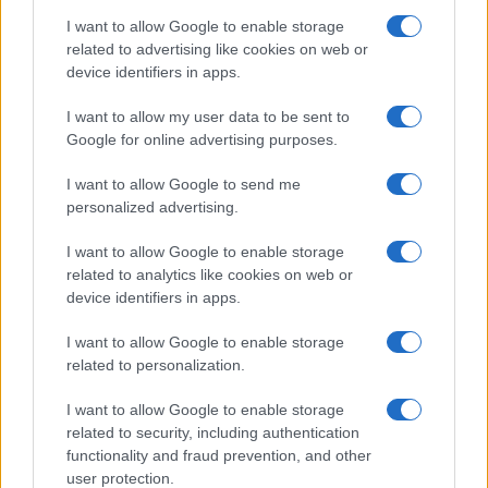
I want to allow Google to enable storage
related to advertising like cookies on web or
device identifiers in apps.
I want to allow my user data to be sent to
Ροή Ειδήσεων
Google for online advertising purposes.
I want to allow Google to send me
personalized advertising.
Η Γερουσία των ΗΠΑ απέτρεψε διακοπή
I want to allow Google to enable storage
λειτουργίας της κυβέρνησης, πριν τις
related to analytics like cookies on web or
εκλογές Νοεμβρίου
device identifiers in apps.
I want to allow Google to enable storage
13:54
related to personalization.
I want to allow Google to enable storage
related to security, including authentication
Ο Οδυσσέας ταξίδευε με πλοίο των
functionality and fraud prevention, and other
Βίκινγκς; Η επιλογή του Νόλαν και η
user protection.