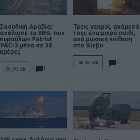
Σαουδική Αραβία:
Τρεις νεκροί, ανάμεσά
ανάλωσε το 86% των
τους ένα μικρό παιδί,
πυραύλων Patriot
από ρωσική επίθεση
PAC-3 μέσα σε 38
στο Κίεβο
ημέρες
0
08/08/2026
3
08/08/2026
745 εκατ. δολάρια στη