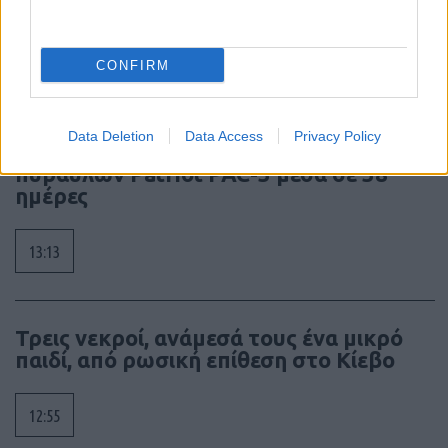
πραγματική μυκηναϊκή ναυπηγική
13:30
CONFIRM
Data Deletion
Data Access
Privacy Policy
Σαουδική Αραβία: ανάλωσε το 86% των
πυραύλων Patriot PAC-3 μέσα σε 38
ημέρες
13:13
Τρεις νεκροί, ανάμεσά τους ένα μικρό
παιδί, από ρωσική επίθεση στο Κίεβο
12:55