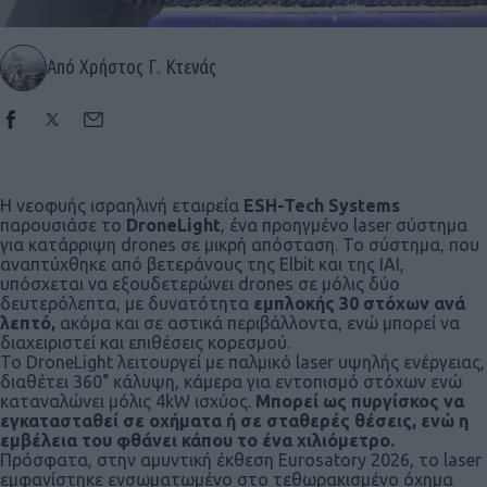
Από Χρήστος Γ. Κτενάς
Η νεοφυής ισραηλινή εταιρεία
ESH-Tech Systems
παρουσιάσε το
DroneLight
, ένα προηγμένο laser σύστημα
για κατάρριψη drones σε μικρή απόσταση. Το σύστημα, που
αναπτύχθηκε από βετεράνους της Elbit και της IAI,
υπόσχεται να εξουδετερώνει drones σε μόλις δύο
δευτερόλεπτα, με δυνατότητα
εμπλοκής 30 στόχων ανά
λεπτό,
ακόμα και σε αστικά περιβάλλοντα, ενώ μπορεί να
διαχειριστεί και επιθέσεις κορεσμού.
Το DroneLight λειτουργεί με παλμικό laser υψηλής ενέργειας,
διαθέτει 360° κάλυψη, κάμερα για εντοπισμό στόχων ενώ
καταναλώνει μόλις 4kW ισχύος.
Μπορεί ως πυργίσκος να
εγκατασταθεί σε οχήματα ή σε σταθερές θέσεις, ενώ η
εμβέλεια του φθάνει κάπου το ένα χιλιόμετρο.
Πρόσφατα, στην αμυντική έκθεση Eurosatory 2026, το laser
εμφανίστηκε ενσωματωμένο στο τεθωρακισμένο όχημα