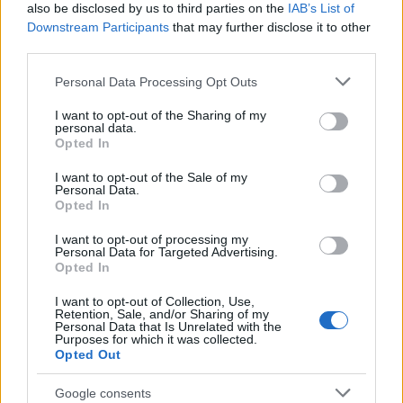
also be disclosed by us to third parties on the
IAB’s List of
Downstream Participants
that may further disclose it to other
third parties.
Manos5
(@manos5)
Active Member
#737882
5 Ιουλίου 2026 21:38
Please note that this website/app uses one or more Google
Personal Data Processing Opt Outs
services and may gather and store information including but
Νεοφυης ισραηλινη εταιρια με μεγαλη εξελιξη τη περιμενουμε;
not limited to your visit or usage behaviour. You may click to
I want to opt-out of the Sharing of my
Αμεση συνεργασια με απτα αποτελεσματα.Τη χρειαζεται μια
personal data.
grant or deny consent to Google and its third-party tags to
Opted In
μικρη επενδυση 15 εκ ευρω.
use your data for below specified purposes in below Google
consent section.
Reply
I want to opt-out of the Sale of my
0
Personal Data.
Opted In
I want to opt-out of processing my
Kgeorge
(@kgeorge)
Member
Personal Data for Targeted Advertising.
#738039
Opted In
6 Ιουλίου 2026 19:01
4kw είναι μια ενισχυμένη πρίζα!
I want to opt-out of Collection, Use,
Retention, Sale, and/or Sharing of my
Personal Data that Is Unrelated with the
Reply
0
Purposes for which it was collected.
Opted Out
Google consents