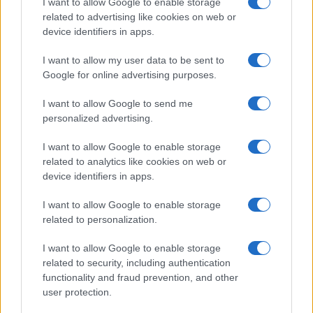
I want to allow Google to enable storage
related to advertising like cookies on web or
device identifiers in apps.
6
COMMENTS
I want to allow my user data to be sent to
Oldest
Google for online advertising purposes.
I want to allow Google to send me
evo_ii
(@evo_ii)
Trusted Member
personalized advertising.
#683713
27 Ιουλίου 2025 19:32
I want to allow Google to enable storage
AΘΑΝΑΤΟΙ !
related to analytics like cookies on web or
Reply
8
device identifiers in apps.
I want to allow Google to enable storage
related to personalization.
DimiUK
(@dimiuk)
Member
#683715
27 Ιουλίου 2025 19:44
I want to allow Google to enable storage
related to security, including authentication
Αθανατοι
functionality and fraud prevention, and other
Reply
7
user protection.