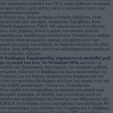
την ταραγμένη περίοδο του 1973, χωρίς βεβαίως να μπορεί
να φανταστεί, ούτε αυτός, ούτε η οικογένεια του τι του
επιφύλασσε η μοίρα».
Η θητεία του, όπως ανέφερε ο Γενικός Πρόξενος, ήταν
απαιτητική από την αρχή. «Χειριστής Πυροβόλου Άνευ
Οπισθοδρομήσεως (ΠΑΟ) 106 χιλιοστών κατά τη θητεία
του, ενός βαρέως όπλου η χρήση του οποίου απαιτεί
προσήλωση, ακρίβεια και γενναιότητα. Γενναιότητα, καθώς
το όπλο είναι φτιαγμένο, κυρίως, για χρήση κατά των
αρμάτων μάχης του εχθρού, σε περίοδο πολέμου. Με άλλα
λόγια, ένας άνθρωπος κατά των σιδηρόφρακτων αρμάτων
του εχθρού», εξήγησε.
Ο Θεόδωρος Χαραλαμπίδης επρόκειτο να απολυθεί μαζί
με τη σειρά του στις 16-19 Ιουλίου 1974,
ωστόσο τα
σχέδια του διακόπηκαν απότομα με την τουρκική εισβολή.
«Η μοίρα, αλλά και τα βάρβαρα και διχοτομικά σχέδια της
Τουρκίας για την Κύπρο, επεφύλασσαν διαφορετική την
τύχη του γενναίου Θεόδωρου αλλά και της σειράς του, και
της ΕΛΔΥΚ γενικότερα», τόνισε ο κ. Πολυκάρπου.
Στην ομιλία του αναφέρθηκε με έμφαση στη γενικότερη
ιστορική συγκυρία: «Η εξέλιξη των γεγονότων μετά το
προδοτικό πραξικόπημα της Χούντας των Αθηνών και της
ΕΟΚΑ Β’ στην Κύπρο, ήταν ο καταλύτης των εξελίξεων. Με
την αποκάλυψη των σχεδίων της Τουρκίας για τη βάρβαρη
στρατιωτική εισβολή στις 20 Ιουλίου 1974, η σειρά του