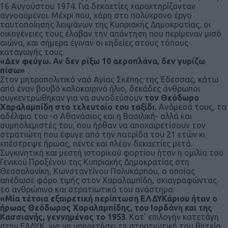
16 Αυγούστου 1974. Για δεκαετίες χαρακτηρίζονταν
αγνοούμενοι. Μέχρι που, χάρη στο πολύχρονο έργο
ταυτοποίησης λειψάνων της Κυπριακής Δημοκρατίας, οι
οικογένειες τους έλαβαν την απάντηση που περίμεναν μισό
αιώνα, και σήμερα έγιναν οι κηδείες στους τόπους
καταγωγής τους.
«Δεν φεύγω. Αν δεν ρίξω 10 αεροπλάνα, δεν γυρίζω
πίσω»
Στον μητροπολιτικό ναό Αγίας Σκέπης της Έδεσσας, κάτω
από έναν βουβό καλοκαιρινό ήλιο, δεκάδες άνθρωποι
συγκεντρώθηκαν για να συνοδεύσουν
τον Θεόδωρο
Χαραλαμπίδη στο τελευταίο του ταξίδι.
Ανάμεσά τους, τα
αδέλφια του -ο Αθανάσιος και η Βασιλική- αλλά και
συμπολεμιστές του, που ήρθαν να αποχαιρετίσουν τον
στρατιώτη που έφυγε από την πατρίδα του 21 ετών κι
επέστρεψε ήρωας, πέντε και πλέον δεκαετίες μετά.
Συγκινητική και μεστή ιστορικού φορτίου ήταν η ομιλία του
Γενικού Προξένου της Κυπριακής Δημοκρατίας στη
Θεσσαλονίκη, Κωνσταντίνου Πολυκάρπου, ο οποίος
απέδωσε φόρο τιμής στον Χαραλαμπίδη, σκιαγραφώντας
το ανθρώπινο και στρατιωτικό του ανάστημα:
«Μία τέτοια εξαιρετική περίπτωση ΕΛΔΥΚάριου ήταν ο
ήρωας Θεόδωρος Χαραλαμπίδης, του Ιορδάνη και της
Κασσιανής, γεννημένος το 1953
. Κατ’ επιλογήν κατετάγη
στην ΕΛΔΥΚ, για να υπηρετήσει τη στρατιωτική του θητεία