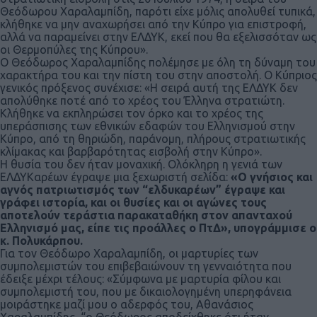
Θεόδωρου Χαραλαμπίδη, παρότι είχε μόλις απολυθεί τυπικά,
κλήθηκε να μην αναχωρήσει από την Κύπρο για επιστροφή,
αλλά να παραμείνει στην ΕΛΔΥΚ, εκεί που θα εξελισσόταν ως
οι Θερμοπύλες της Κύπρου».
Ο Θεόδωρος Χαραλαμπίδης πολέμησε με όλη τη δύναμη του
χαρακτήρα του και την πίστη του στην αποστολή. Ο Κύπριος
γενικός πρόξενος συνέχισε: «Η σειρά αυτή της ΕΛΔΥΚ δεν
απολύθηκε ποτέ από το χρέος του Έλληνα στρατιώτη.
Κλήθηκε να εκπληρώσει τον όρκο και το χρέος της
υπεράσπισης των εθνικών εδαφών του Ελληνισμού στην
Κύπρο, από τη θηριώδη, παράνομη, πλήρους στρατιωτικής
κλίμακας και βαρβαρότητας εισβολή στην Κύπρο».
Η θυσία του δεν ήταν μοναχική. Ολόκληρη η γενιά των
ΕΛΔΥΚαρέων έγραψε μια ξεχωριστή σελίδα:
«Ο γνήσιος και
αγνός πατριωτισμός των “ελδυκαρέων” έγραψε και
γράφει ιστορία, και οι θυσίες και οι αγώνες τους
αποτελούν τεράστια παρακαταθήκη στον απανταχού
Ελληνισμό μας, είπε τις προάλλες ο ΠτΔ», υπογράμμισε ο
κ. Πολυκάρπου.
Για τον Θεόδωρο Χαραλαμπίδη, οι μαρτυρίες των
συμπολεμιστών του επιβεβαιώνουν τη γενναιότητα που
έδειξε μέχρι τέλους: «Σύμφωνα με μαρτυρία φίλου και
συμπολεμιστή του, που με δικαιολογημένη υπερηφάνεια
μοιράστηκε μαζί μου ο αδερφός του, Αθανάσιος
Χαραλαμπίδης, “ο Θεόδωρος αποδείχθηκε ότι ήταν