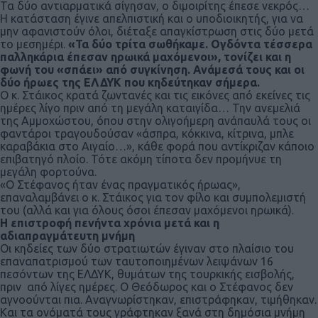
Τα δύο αντιαρματικά σίγησαν, ο διμοιρίτης έπεσε νεκρός…
Η κατάσταση έγινε απελπιστική και ο υποδιοικητής, για να
μην αφανιστούν όλοι, διέταξε απαγκίστρωση στις δύο μετά
το μεσημέρι.
«Τα δύο τρίτα σωθήκαμε. Ογδόντα τέσσερα
παλληκάρια έπεσαν ηρωικά μαχόμενοι», τονίζει και η
φωνή του «σπάει» από συγκίνηση. Ανάμεσά τους και οι
δύο ήρωες της ΕΛΔΥΚ που κηδεύτηκαν σήμερα.
Ο κ. Στάικος κρατά ζωντανές και τις εικόνες από εκείνες τις
ημέρες λίγο πριν από τη μεγάλη καταιγίδα… Την ανεμελιά
της Αμμοχώστου, όπου στην ολιγοήμερη ανάπαυλά τους οι
φαντάροι τραγουδούσαν «άσπρα, κόκκινα, κίτρινα, μπλε
καραβάκια στο Αιγαίο…», κάθε φορά που αντίκριζαν κάποιο
επιβατηγό πλοίο. Τότε ακόμη τίποτα δεν προμήνυε τη
μεγάλη φορτούνα.
«Ο Στέφανος ήταν ένας πραγματικός ήρωας»,
επαναλαμβάνει ο κ. Στάικος για τον φίλο και συμπολεμιστή
του (αλλά και για όλους όσοι έπεσαν μαχόμενοι ηρωικά).
Η επιστροφή πενήντα χρόνια μετά και η
αδιαπραγμάτευτη μνήμη
Οι κηδείες των δύο στρατιωτών έγιναν στο πλαίσιο του
επαναπατρισμού των ταυτοποιημένων λειψάνων 16
πεσόντων της ΕΛΔΥΚ, θυμάτων της τουρκικής εισβολής,
πριν από λίγες ημέρες. Ο Θεόδωρος και ο Στέφανος δεν
αγνοούνται πια. Αναγνωρίστηκαν, επιστράφηκαν, τιμήθηκαν.
Και τα ονόματά τους γράφτηκαν ξανά στη δημόσια μνήμη