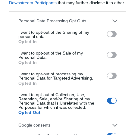
Downstream Participants
that may further disclose it to other
third parties.
Please note that this website/app uses one or more Google
Personal Data Processing Opt Outs
services and may gather and store information including but
not limited to your visit or usage behaviour. You may click to
I want to opt-out of the Sharing of my
personal data.
grant or deny consent to Google and its third-party tags to
Opted In
use your data for below specified purposes in below Google
consent section.
I want to opt-out of the Sale of my
Personal Data.
Opted In
I want to opt-out of processing my
Personal Data for Targeted Advertising.
Opted In
I want to opt-out of Collection, Use,
Retention, Sale, and/or Sharing of my
Personal Data that Is Unrelated with the
Purposes for which it was collected.
Opted Out
Login
Google consents
Please login to comment