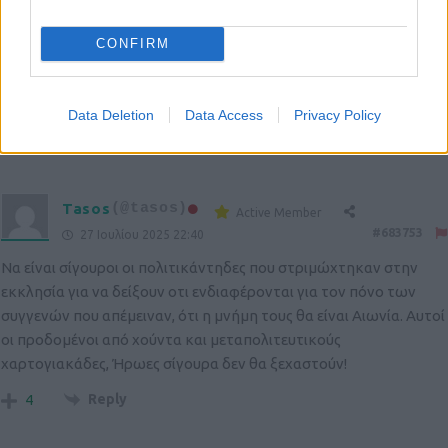
Thersitis
(@thersitis)
CONFIRM
Active Member
#683734
27 Ιουλίου 2025 20:53
Αθάνατοι!
Data Deletion
Data Access
Privacy Policy
Reply
7
Tasos
(@tasos)
Active Member
#683753
27 Ιουλίου 2025 22:40
Να είναι σίγουροι οι πολιτικάντηδες που στριμώχτηκαν στην
εκκλησία για να δείξουν οτι ενδιαφέρονται για τον πόνο των
συγγενών που απέμειναν, ότι η μνήμη τους θα είναι Αιωνία. Αυτοί
οι προδομένοι από χούντα και μεταπολιτευτικούς
χαρτογιακάδες, Ήρωες σίγουρα δεν θα ξεχαστούν!
Reply
4