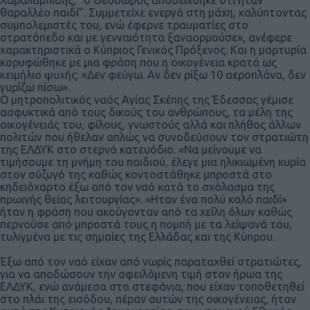
θαραλλέο παιδί”. Συμμετείχε ενεργά στη μάχη, καλύπτοντας
συμπολεμιστές του, ενώ έφερνε τραυματίες στο
στρατόπεδο και με γενναιότητα ξαναορμούσε», ανέφερε
χαρακτηριστικά ο Κύπριος Γενικός Πρόξενος. Και η μαρτυρία
κορυφώθηκε με μια φράση που η οικογένεια κρατά ως
κειμήλιο ψυχής: «Δεν φεύγω. Αν δεν ρίξω 10 αεροπλάνα, δεν
γυρίζω πίσω».
Ο μητροπολιτικός ναός Αγίας Σκέπης της Έδεσσας γέμισε
ασφυκτικά από τους δικούς του ανθρώπους, τα μέλη της
οικογένειάς του, φίλους, γνωστούς αλλά και πλήθος άλλων
πολιτών που ήθελαν απλώς να συνοδεύσουν τον στρατιώτη
της ΕΛΔΥΚ στο στερνό κατευόδιο. «Να μείνουμε να
τιμήσουμε τη μνήμη του παιδιού, έλεγε μια ηλικιωμένη κυρία
στον σύζυγό της καθώς κοντοστάθηκε μπροστά στο
κηδειόχαρτο έξω από τον ναό κατά το σχόλασμα της
πρωινής θείας λειτουργίας». «Ηταν ένα πολύ καλό παιδί»
ήταν η φράση που ακούγονταν από τα χείλη όλων καθώς
περνούσε από μπροστά τους η πομπή με τα λείψανά του,
τυλιγμένα με τις σημαίες της Ελλάδας και της Κύπρου.
Έξω από τον ναό είχαν από νωρίς παραταχθεί στρατιώτες,
για να αποδώσουν την οφειλόμενη τιμή στον ήρωα της
ΕΛΔΥΚ, ενώ ανάμεσα στα στεφάνια, που είχαν τοποθετηθεί
στο πλάι της εισόδου, πέραν αυτών της οικογένειας, ήταν