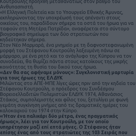
Κουτρούλης προήχθη μεταθανατίως στον βαθμό του
Ανθυπασπιστή.
«Η Ελληνική Πολιτεία και το Υπουργείο Εθνικής Άμυνας,
εκπληρώνοντας την υποχρέωσή τους απέναντι στους
οικείους του, παραδίδουν σήμερα τα οστά του ήρωα για να
ταφούν στη Μητέρα Πατρίδα», αναφέρεται στο σύντομο
βιογραφικό σημείωμα των δύο στρατιωτών που
κηδεύτηκαν σήμερα.
Στον Νέο Μαρμαρά, ένα μνημείο με τη δαφνοστεφανωμένη
μορφή του Στέφανου Κουτρούλη λαξευμένη πάνω σε
μάρμαρο, με ένα ρητό και το ανάγλυφο της Κύπρου να τον
συνοδεύει, θα θυμίζει πάντα στους κατοίκους της μικρής
κοινότητας τη θυσία του δικού τους ήρωα.
«Δεν θα σας αφήναμε μόνους»: Συγκλονιστική μαρτυρία
για τους ήρωες της ΕΛΔΥΚ
Μιλώντας στο ΑΠΕ-ΜΠΕ λίγες ώρες πριν από την κηδεία του
Στέφανου Κουτρούλη, ο πρόεδρος του Συνδέσμου
Βορειοελλαδιτών Πολεμιστών ΕΛΔΥΚ 1974, Αθανάσιος
Στάικος, συμπολεμιστής και φίλος του, ξετυλίγει με φωνή
γεμάτη συγκίνηση μνήμες από τις δραματικές ημέρες του
καλοκαιριού του 1974 στην Κύπρο.
«Ήταν ένα παλικάρι δύο μέτρα, ένας πραγματικός
ήρωας», λέει για τον Κουτρούλη, με τον οποίο
υπηρέτησαν μαζί επί επτά μήνες. Ο Στέφανος ήταν
επίσης ένας από τους στρατιώτες της 103 Σειράς που