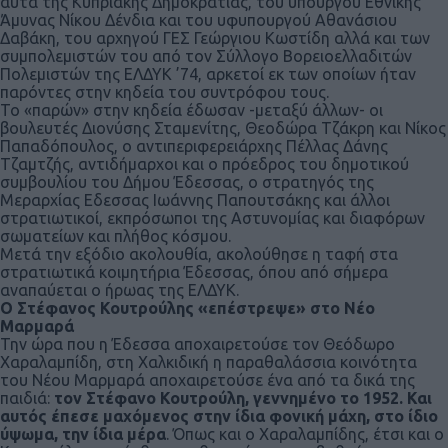
αυτά της Κυπριακής Δημοκρατίας, του υπουργού Εθνικής
Άμυνας Νίκου Δένδια και του υφυπουργού Αθανάσιου
Δαβάκη, του αρχηγού ΓΕΣ Γεώργιου Κωστίδη αλλά και των
συμπολεμιστών του από τον Σύλλογο Βορειοελλαδιτών
Πολεμιστών της ΕΛΔΥΚ ’74, αρκετοί εκ των οποίων ήταν
παρόντες στην κηδεία του συντρόφου τους.
Το «παρών» στην κηδεία έδωσαν -μεταξύ άλλων- οι
βουλευτές Διονύσης Σταμενίτης, Θεοδώρα Τζάκρη και Νίκος
Παπαδόπουλος, ο αντιπεριφερειάρχης Πέλλας Δάνης
Τζαμτζής, αντιδήμαρχοι και ο πρόεδρος του δημοτικού
συμβουλίου του Δήμου Έδεσσας, ο στρατηγός της
Μεραρχίας Εδεσσας Ιωάννης Παπουτσάκης και άλλοι
στρατιωτικοί, εκπρόσωποι της Αστυνομίας και διαφόρων
σωματείων και πλήθος κόσμου.
Μετά την εξόδιο ακολουθία, ακολούθησε η ταφή στα
στρατιωτικά κοιμητήρια Έδεσσας, όπου από σήμερα
αναπαύεται ο ήρωας της ΕΛΔΥΚ.
Ο Στέφανος Κουτρούλης «επέστρεψε» στο Νέο
Μαρμαρά
Την ώρα που η Έδεσσα αποχαιρετούσε τον Θεόδωρο
Χαραλαμπίδη, στη Χαλκιδική η παραθαλάσσια κοινότητα
του Νέου Μαρμαρά αποχαιρετούσε ένα από τα δικά της
παιδιά:
τον Στέφανο Κουτρούλη, γεννημένο το 1952. Και
αυτός έπεσε μαχόμενος στην ίδια φονική μάχη, στο ίδιο
ύψωμα, την ίδια μέρα
. Όπως και ο Χαραλαμπίδης, έτσι και ο