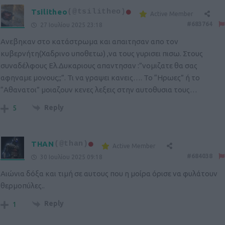
Tsilitheo
(@tsilitheo)
Active Member
#683764
27 Ιουλίου 2025 23:18
Ανεβηκαν στο κατάστρωμα και απαιτησαν απο τον
κυβερνήτη(Χαδρινο υποθετω) ,να τους γυρισει πισω. Στους
συναδέλφους Ελ.Δυκαριους απαντησαν :”νομιζατε θα σας
αφηναμε μονους;;”. Τι να γραψει κανεις…. Το “Ηρωες” ή το
“Αθανατοι” μοιαζουν κενες λεξεις στην αυτοθυσια τους…
Reply
5
THAN
(@than)
Active Member
#684038
30 Ιουλίου 2025 09:18
Αιώνια δόξα και τιμή σε αυτους που η μοίρα όρισε να φυλάτουν
θερμοπύλες..
Reply
1