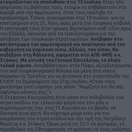
ετοιμάζονταν να απολυθούν στις 15 Ιουλίου.
Είχαν ήδη
φορτώσει τις βαλίτσες τους, έτοιμοι να επιβιβαστούν στο
καράβι από την Αμμόχωστο, όταν τους πρόλαβε το
πραξικόπημα. Τελικά, αναχώρησαν στις 19 Ιουλίου -για να
επιστρέψουν στις 21, λίγες ώρες μετά την τουρκική εισβολή.
Η επιστροφή τους ήταν ηρωική. Βρισκόμενοι καθ’ οδόν προς
την Ελλάδα, άκουσαν από τα τρανζιστοράκια για την
απόβαση των τουρκικών στρατευμάτων.
Ανέβηκαν στο
κατάστρωμα του αρματαγωγού και απαίτησαν από τον
κυβερνήτη να γυρίσουν πίσω. Αλλιώς, του είπαν, θα
πηδήξουν στη θάλασσα, αφηγείται στο ΑΠΕ-ΜΠΕ ο κ.
Στάικος. Με εντολή του Γενικού Επιτελείου, το πλοίο
τελικά γύρισε.
Αποβιβάστηκαν στην Πάφο, εξουδετέρωσαν
τον εκεί τουρκοκυπριακό θύλακα και μέσα στη νύχτα
πέρασαν το Τρόοδος για να φτάσουν στο στρατόπεδο της
ΕΛΔΥΚ τα ξημερώματα της 21ης Ιουλίου. «Όταν τους
ρωτήσαμε γιατί γύρισαν, μας είπαν: “Νομίζατε ότι θα σας
αφήναμε μόνους σας;”».
Ο Στέφανος Κουτρούλης ήταν μέσα στο πολυβολείο του
στρατοπέδου την τελευταία φορά που τον είδε ο
συμπολεμιστής του, στις 15 Αυγούστου το βράδυ. «Η
διαταγή ήταν ρητή: θα πέφταμε μέχρι ενός για την
υπεράσπιση του στρατοπέδου και την τιμή της πατρίδας»
θυμάται ο κ. Στάικος. Όμως μετά τις 12-1 το μεσημέρι, το
πυροβολικό της Εθνοφρουράς σταμάτησε να τους καλύπτει.