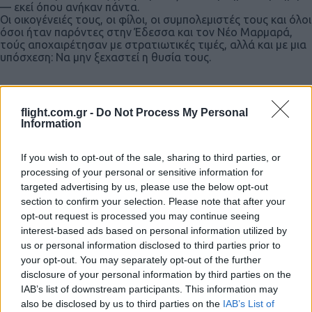
— εκεί όπου ανήκαν πάντα.
Οι οικογένειές τους, οι φίλοι, οι συμπολεμιστές τους και όλοι
όσοι ήταν παρόντες στην Έδεσσα και τον Νέο Μαρμαρά,
τούς αποχαιρέτησαν με στρατιωτικές τιμές, αλλά και με μια
υπόσχεση: Να μην ξεχαστεί η θυσία τους.
flight.com.gr -
Do Not Process My Personal
Information
If you wish to opt-out of the sale, sharing to third parties, or
processing of your personal or sensitive information for
Ακολουθήστε το
ΠΤΗΣΗ
στο
Google News
targeted advertising by us, please use the below opt-out
και μάθετε πρώτοι όλες τις ειδήσεις.
section to confirm your selection. Please note that after your
Τα άρθρα που δημοσιεύονται στο flight.com.gr εκφράζουν
opt-out request is processed you may continue seeing
interest-based ads based on personal information utilized by
τους συντάκτες τους κι όχι απαραίτητα τον ιστότοπο.
us or personal information disclosed to third parties prior to
Απαγορεύεται η αναδημοσίευση χωρίς γραπτή έγκριση. Σε
your opt-out. You may separately opt-out of the further
αντίθετη περίπτωση θα λαμβάνονται νομικά μέτρα. Ο
disclosure of your personal information by third parties on the
ιστότοπος διατηρεί το δικαίωμα ελέγχου των σχολίων, τα
IAB’s list of downstream participants. This information may
also be disclosed by us to third parties on the
IAB’s List of
οποία εκφράζουν μόνο το συγγραφέα τους.