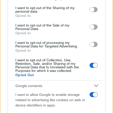
services and may gather and store information including but
Login
not limited to your visit or usage behaviour. You may click to
I want to opt-out of the Sharing of my
personal data.
grant or deny consent to Google and its third-party tags to
Opted In
Please login to comment
use your data for below specified purposes in below Google
consent section.
I want to opt-out of the Sale of my
Personal Data.
0
COMMENTS
Opted In
I want to opt-out of processing my
Personal Data for Targeted Advertising.
Opted In
I want to opt-out of Collection, Use,
Retention, Sale, and/or Sharing of my
Personal Data that Is Unrelated with the
Purposes for which it was collected.
Opted Out
Ροή Ειδήσεων
Google consents
I want to allow Google to enable storage
related to advertising like cookies on web or
device identifiers in apps.
ΗΠΑ: Νέες κυρώσεις στην Κούβα για
εισαγωγές όπλων και στρατιωτική