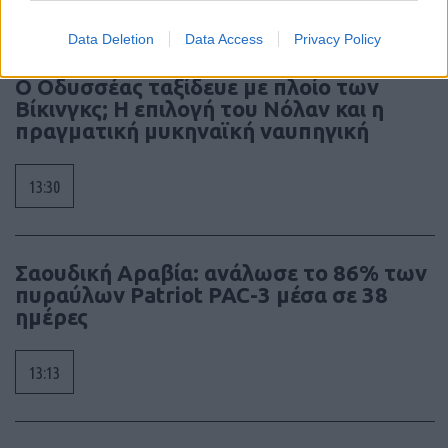
13:54
Data Deletion
Data Access
Privacy Policy
Ο Οδυσσέας ταξίδευε με πλοίο των
Βίκινγκς; Η επιλογή του Νόλαν και η
πραγματική μυκηναϊκή ναυπηγική
13:30
Σαουδική Αραβία: ανάλωσε το 86% των
πυραύλων Patriot PAC-3 μέσα σε 38
ημέρες
13:13