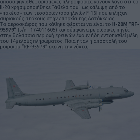
αποσαφηνισθεί, ορισμένες πληροφορίες κάνουν λόγο ότι το
Il-20 χρησιμοποιήθηκε “άθελά του” ως κάλυψη από το
«πακέτο» των τεσσάρων ισραηλινών F-16Ι που έπληξαν
συριακούς στόχους στην επαρχία της Λατάκκειας.
Το αεροσκάφος που χάθηκε φέρεται να είναι το
Il-20M “RF-
95979”
(s/n 174011605) και σύμφωνα με ρωσικές πηγές
στην θαλάσσια περιοχή ερευνών έχουν ήδη εντοπισθεί μέλη
του 14μελούς πληρώματος. Ποια ήταν η αποστολή του
μοιραίου “RF-95979” εκείνη την νύχτα;