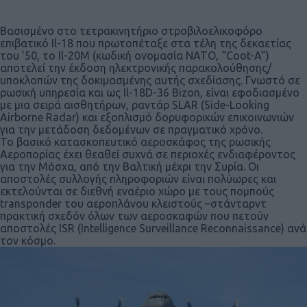
Βασισμένο στο τετρακινητήριο στροβιλοελικοφόρο
επιβατικό Il-18 που πρωτοπέταξε στα τέλη της δεκαετίας
του ’50, το Il-20Μ (κωδική ονομασία ΝΑΤΟ, “Coot-A”)
αποτελεί την έκδοση ηλεκτρονικής παρακολούθησης/
υποκλοπών της δοκιμασμένης αυτής σχεδίασης. Γνωστό σε
ρωσική υπηρεσία και ως Il-18D-36 Bizon, είναι εφοδιασμένο
με μια σειρά αισθητήρων, ραντάρ SLAR (Side-Looking
Airborne Radar) και εξοπλισμό δορυφορικών επικοινωνιών
για την μετάδοση δεδομένων σε πραγματικό χρόνο.
Το βασικό κατασκοπευτικό αεροσκάφος της ρωσικής
Αεροπορίας έχει θεαθεί συχνά σε περιοχές ενδιαφέροντος
για την Μόσχα, από την Βαλτική μέχρι την Συρία. Οι
αποστολές συλλογής πληροφοριών είναι πολύωρες και
εκτελούνται σε διεθνή εναέριο χώρο με τους πομπούς
transponder του αεροπλάνου κλειστούς –στάνταρντ
πρακτική σχεδόν όλων των αεροσκαφών που πετούν
αποστολές ISR (Intelligence Surveillance Reconnaissance) ανά
τον κόσμο.