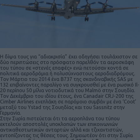
Η δίψα τους για “αδιακρισία” έχει οδηγήσει τουλάχιστον σε
δύο περιπτώσεις στο πρόσφατο παρελθόν τα αεροσκάφη
του τύπου σε «στενές επαφές» ενώ πετούσαν κοντά σε
πολιτικά αεροδρόμια ή πολυσύχναστους αεροδιαδρόμους.
Τον Μάρτιο του 2014 ένα Β737 της σκανδιναβικής SAS με
132 επιβαίνοντες παραλίγο να συγκρουσθεί με ένα ρωσικό Il-
20 περίπου 50 μίλια νοτιοδυτικά του Malmö στην Σουηδία.
Τον Δεκέμβριο του ιδίου έτους, ένα Canadair CRJ-200 της
Cimber Airlines ενεπλάκη σε παρόμοιο συμβάν με ένα ‘Coot’
μεταξύ του Ystad της Σουηδίας και του Sassnitz στην
Γερμανία.
Στην Συρία πιστεύεται ότι τα αεροπλάνα του τύπου
εκτελούν αποστολές υποκλοπών των επικοινωνιών
αντικαθεστωτικών ανταρτών αλλά και τζιχαντιστών,
εντοπίζοντας τις θέσεις τους. Σημειωτέον ότι στην Συρία