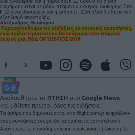
έχει αναφερθεί και η παρουσία Il-22 Coot-B το οποίο
χρησιμοποιείται σε ρόλο Ιπτάμενου Κέντρου Διοίκησης. Στο
Il-22 είναι βασισμένη και η έκδοση Il-22M αλλά διαθέτει νέο
εξοπλισμό αποστολής.
Αλέξανδρος Θεολόγου
Παρακολουθούμε τις εξελίξεις με συνεχείς αναρτήσεις,
ενώ πολλά περισσότερα θα υπάρχουν στο επόμενο
τεύχος μας Π&Δ ΟΚΤΩΒΡΙΟΣ 2018
Ακολουθήστε το
ΠΤΗΣΗ
στο
Google News
και μάθετε πρώτοι όλες τις ειδήσεις.
Τα άρθρα που δημοσιεύονται στο flight.com.gr εκφράζουν
τους συντάκτες τους κι όχι απαραίτητα τον ιστότοπο.
Απαγορεύεται η αναδημοσίευση χωρίς γραπτή έγκριση. Σε