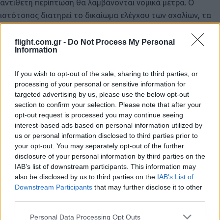
αντίθετη περίπτωση θα λαμβάνονται νομικά μέτρα. Ο
ιστότοπος διατηρεί το δικαίωμα ελέγχου των σχολίων, τα
οποία εκφράζουν μόνο το συγγραφέα τους.
flight.com.gr -
Do Not Process My Personal
Information
If you wish to opt-out of the sale, sharing to third parties, or
processing of your personal or sensitive information for
targeted advertising by us, please use the below opt-out
section to confirm your selection. Please note that after your
opt-out request is processed you may continue seeing
interest-based ads based on personal information utilized by
us or personal information disclosed to third parties prior to
your opt-out. You may separately opt-out of the further
disclosure of your personal information by third parties on the
IAB’s list of downstream participants. This information may
also be disclosed by us to third parties on the
IAB’s List of
Downstream Participants
that may further disclose it to other
third parties.
Please note that this website/app uses one or more Google
Personal Data Processing Opt Outs