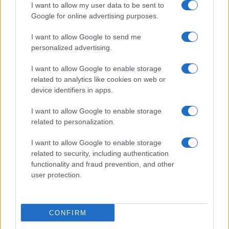
I want to allow my user data to be sent to
συνεργασία με Ρωσία και Κίνα
Google for online advertising purposes.
I want to allow Google to send me
15:20
personalized advertising.
I want to allow Google to enable storage
related to analytics like cookies on web or
Ουκρανικά πλήγματα στη Μαύρη
device identifiers in apps.
Θάλασσα: Στόχος πλοία κοντά στο
Νοβοροσίσκ
I want to allow Google to enable storage
related to personalization.
15:00
I want to allow Google to enable storage
related to security, including authentication
functionality and fraud prevention, and other
user protection.
Η Γερουσία των ΗΠΑ απέτρεψε διακοπή
λειτουργίας της κυβέρνησης, πριν τις
εκλογές Νοεμβρίου
CONFIRM