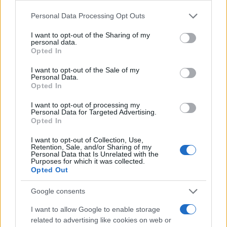
ισπανική αρμάδα σκορπίζει
Please note that this website/app uses one or more Google
Personal Data Processing Opt Outs
services and may gather and store information including but
20:01
not limited to your visit or usage behaviour. You may click to
I want to opt-out of the Sharing of my
personal data.
grant or deny consent to Google and its third-party tags to
Opted In
use your data for below specified purposes in below Google
consent section.
I want to opt-out of the Sale of my
Οι Ινδοί πήγαν Pitch Black 26 με μια
Personal Data.
ιδιαιτερότητα
Opted In
I want to opt-out of processing my
Personal Data for Targeted Advertising.
19:50
Opted In
I want to opt-out of Collection, Use,
Retention, Sale, and/or Sharing of my
Personal Data that Is Unrelated with the
McDonnell F3H Demon: Το βαρύ
Purposes for which it was collected.
ναυτικό μαχητικό της πρώτης εποχής
Opted Out
των πυραύλων
Google consents
19:40
I want to allow Google to enable storage
related to advertising like cookies on web or