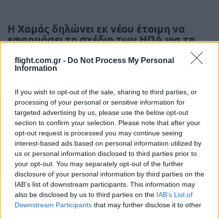
Η Χαμάς δηλώνει εκ νέου έτοιμη να
εφαρμόσει το σχέδιο των ΗΠΑ για τη
Γάζα
flight.com.gr -
Do Not Process My Personal
Information
20:59
If you wish to opt-out of the sale, sharing to third parties, or
processing of your personal or sensitive information for
targeted advertising by us, please use the below opt-out
Συντριβή Sikorsky CH-54A Tarhe σε
section to confirm your selection. Please note that after your
αεροπυρόσβεση στη Γιούτα
opt-out request is processed you may continue seeing
interest-based ads based on personal information utilized by
us or personal information disclosed to third parties prior to
20:40
your opt-out. You may separately opt-out of the further
disclosure of your personal information by third parties on the
IAB’s list of downstream participants. This information may
also be disclosed by us to third parties on the
IAB’s List of
ΣΑΝ ΣΗΜΕΡΑ – 8 Αυγούστου 1588:
Downstream Participants
that may further disclose it to other
Ναυμαχία του Gravelines, η μεγάλη
third parties.