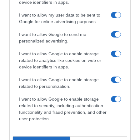
device identifiers in apps.
Πλωτά data center με ενέργεια από τα
I want to allow my user data to be sent to
κύματα – το AI ανοίγεται στον ωκεανό
Google for online advertising purposes.
I want to allow Google to send me
19:40
personalized advertising.
I want to allow Google to enable storage
related to analytics like cookies on web or
Οι Ρωσικές απώλειες στην Ουκρανία
device identifiers in apps.
μπορεί να φθάνουν το μισό
εκατομμύριο νεκρούς
I want to allow Google to enable storage
related to personalization.
18:41
I want to allow Google to enable storage
related to security, including authentication
functionality and fraud prevention, and other
user protection.
ΣΑΝ ΣΗΜΕΡΑ – 8 Αυγούστου 2000: Η
ανέλκυση του CSS Hunley, ενός
υποβρύχιου θρύλου