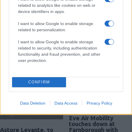
Μη επανδρωμένα επιφανείας Magura
related to analytics like cookies on web or
εξαπέλυσαν drones κατά ρωσικών
device identifiers in apps.
ραντάρ στην Κριμαία – βίντεο
I want to allow Google to enable storage
20:20
related to personalization.
I want to allow Google to enable storage
related to security, including authentication
functionality and fraud prevention, and other
Διαβάστε περισσότερα
user protection.
CONFIRM
Data Deletion
Data Access
Privacy Policy
Eve Air Mobility
touches down at
Astore Levante, το
Farnborough with