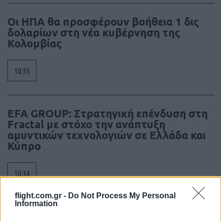
Οι ΗΠΑ θα προσφέρουν βοήθεια 1 δις
δολαρίων στη νέα κυβέρνηση της
Κολομβίας
10:35
EFA GROUP: Στρατηγική επένδυση στη
Fractal με στόχο την ανάπτυξη
αμυντικών τεχνολογιών σε Ελλάδα και
Κύπρο
10:34
flight.com.gr -
Do Not Process My Personal
Information
ΗΠΑ: Ξεκινά η παραγωγή της