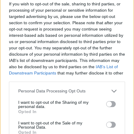
κατευθυνόμενης βόμβας GBU-75 που
If you wish to opt-out of the sale, sharing to third parties, or
φθάνει τα 600 χιλιόμετρα
processing of your personal or sensitive information for
targeted advertising by us, please use the below opt-out
section to confirm your selection. Please note that after your
10:20
opt-out request is processed you may continue seeing
interest-based ads based on personal information utilized by
us or personal information disclosed to third parties prior to
your opt-out. You may separately opt-out of the further
ΗΠΑ: Πώληση βλημάτων πυροβολικού
disclosure of your personal information by third parties on the
M795 των 155 χιλ. στη Νορβηγία έναντι
IAB’s list of downstream participants. This information may
$270 εκατ.
also be disclosed by us to third parties on the
IAB’s List of
Downstream Participants
that may further disclose it to other
third parties.
10:09
Please note that this website/app uses one or more Google
Personal Data Processing Opt Outs
services and may gather and store information including but
not limited to your visit or usage behaviour. You may click to
I want to opt-out of the Sharing of my
personal data.
Ο Αμπελάρδο ντε λα Εσπριέγια
grant or deny consent to Google and its third-party tags to
Opted In
ορκίστηκε πρόεδρος της Κολομβίας
use your data for below specified purposes in below Google
consent section.
I want to opt-out of the Sale of my
Personal Data.
09:54
Opted In