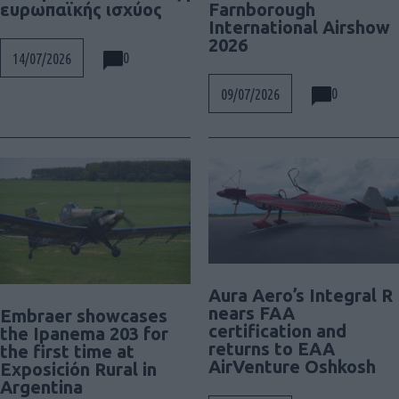
ευρωπαϊκής ισχύος
Farnborough
International Airshow
2026
0
14/07/2026
0
09/07/2026
Αura Aero’s Integral R
nears FAA
Embraer showcases
certification and
the Ipanema 203 for
returns to EAA
the first time at
AirVenture Oshkosh
Exposición Rural in
Argentina