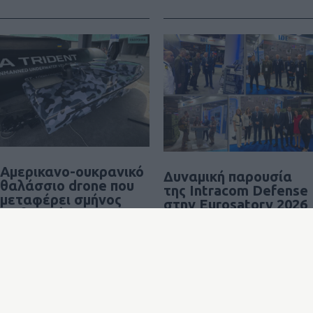
Αμερικανο-ουκρανικό
Δυναμική παρουσία
θαλάσσιο drone που
της Intracom Defense
μεταφέρει σμήνος
στην Eurosatory 2026
επιθετικών FPV
0
25/06/2026
0
25/06/2026