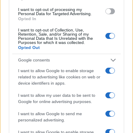
I want to opt-out of processing my
Personal Data for Targeted Advertising.
Opted In
Η Ισπανία επαναφέρει προσωρινά τους
συνοριακούς ελέγχους για όσους
I want to opt-out of Collection, Use,
Retention, Sale, and/or Sharing of my
ταξιδεύουν από την Ιταλία
Personal Data that Is Unrelated with the
Purposes for which it was collected.
Opted Out
09:25
Google consents
I want to allow Google to enable storage
related to advertising like cookies on web or
ΑΝΑΛΥΣΗ: Η Ευρώπη χτίζει τον δικό
device identifiers in apps.
της πολυεπίπεδο «Θόλο» αεράμυνας – οι
προκλήσεις για την Ελλάδα
I want to allow my user data to be sent to
Google for online advertising purposes.
21:05
I want to allow Google to send me
personalized advertising.
I want to allow Google to enable storage