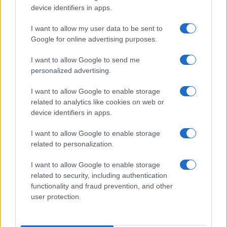
Drakon: το μεγαλύτερο υποβρύχιο που
device identifiers in apps.
ναυπηγήθηκε στη Γερμανία παραδίδεται
στο Ισραήλ
I want to allow my user data to be sent to
Google for online advertising purposes.
18:40
I want to allow Google to send me
personalized advertising.
I want to allow Google to enable storage
ΣΑΝ ΣΗΜΕΡΑ – 7 Αυγούστου 2008: Ο
related to analytics like cookies on web or
Πόλεμος της Νότιας Οσσετίας, η
device identifiers in apps.
σύγκρουση των 10 ημερών
I want to allow Google to enable storage
related to personalization.
18:01
I want to allow Google to enable storage
related to security, including authentication
functionality and fraud prevention, and other
Η Ισπανία ζητά από την Ιταλία να θέσει
user protection.
και πάλι σε ισχύ τη Συμφωνία Σένγκεν
εντός της Κυριακής, 9 Αυγούστου