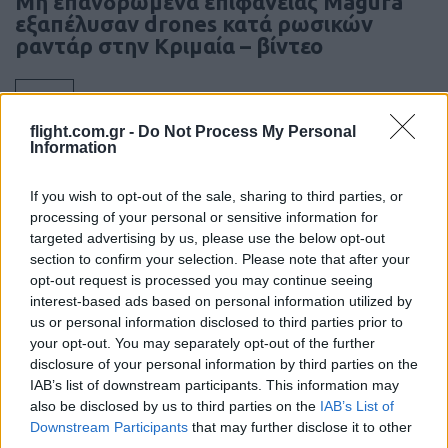
Μη επανδρωμένα επιφανείας Magura
εξαπέλυσαν drones κατά ρωσικών
ραντάρ στην Κριμαία – βίντεο
20:20
flight.com.gr -
Do Not Process My Personal
Information
ΣΑΝ ΣΗΜΕΡΑ – 26 Ιουλίου/7 Αυγούστου
If you wish to opt-out of the sale, sharing to third parties, or
1822: Μάχη των Δερβενακίων, ο
processing of your personal or sensitive information for
Κολοκοτρώνης συντρίβει τον Δράμαλη
targeted advertising by us, please use the below opt-out
section to confirm your selection. Please note that after your
opt-out request is processed you may continue seeing
20:01
interest-based ads based on personal information utilized by
us or personal information disclosed to third parties prior to
your opt-out. You may separately opt-out of the further
disclosure of your personal information by third parties on the
H Saab πάει για διπλασιασμό της
IAB’s list of downstream participants. This information may
παραγωγής των Gripen
also be disclosed by us to third parties on the
IAB’s List of
Downstream Participants
that may further disclose it to other