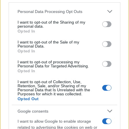
third parties.
19:20
Please note that this website/app uses one or more Google
Personal Data Processing Opt Outs
services and may gather and store information including but
not limited to your visit or usage behaviour. You may click to
I want to opt-out of the Sharing of my
ΕΞΕΛΙΞΗ: H Τουρκία στέλνει όλους τους
personal data.
grant or deny consent to Google and its third-party tags to
εκτοξευτές της MLRS και τους
Opted In
use your data for below specified purposes in below Google
πυραύλους ATACMS στην Ουκρανία
consent section.
I want to opt-out of the Sale of my
Personal Data.
Opted In
19:05
I want to opt-out of processing my
Personal Data for Targeted Advertising.
Opted In
Και η Lufthansa απορρίπτει τα πρώτα
I want to opt-out of Collection, Use,
Boeing 777-9 – Νέος πονοκέφαλος για
Retention, Sale, and/or Sharing of my
Personal Data that Is Unrelated with the
την αμερικανική εταιρεία
Purposes for which it was collected.
Opted Out
18:40
Google consents
I want to allow Google to enable storage
related to advertising like cookies on web or