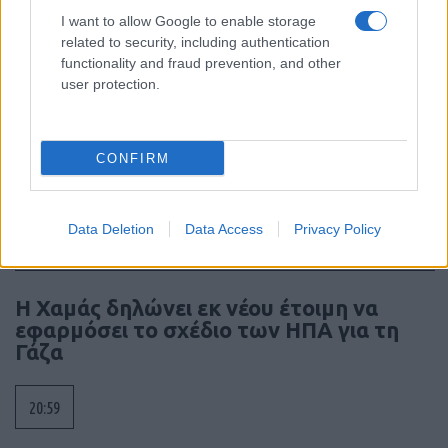
07:45
I want to allow Google to enable storage
related to security, including authentication
functionality and fraud prevention, and other
user protection.
Πλοίο «Nadezhda»: Χτυπήθηκε από
ουκρανικά drones καθ’ οδόν προς τη
Ρωσία – Ρυμουλκήθηκε σε τουρκικό
CONFIRM
λιμάνι
07:23
Data Deletion
Data Access
Privacy Policy
Η Χαμάς δηλώνει εκ νέου έτοιμη να
εφαρμόσει το σχέδιο των ΗΠΑ για τη
Γάζα
20:59