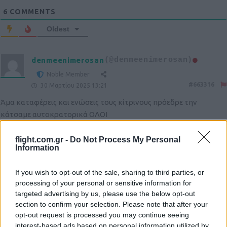
6
COMMENTS
Oldest
denmeenimerosan
(@denmeenimerosan)
Noble Member
#663316
30 Μαρτίου 2025 13:21
Άμα καταφέρεις και ενώσεις τους κίτρινους πρόεδρε την
κάτσαμε αυτοκρατορικά ΟΛΟΙ
Reply
8
View Replies
(1)
flight.com.gr -
Do Not Process My Personal
Information
Αστήρ Κενό
(@astirkeno)
If you wish to opt-out of the sale, sharing to third parties, or
Noble Member
#663329
processing of your personal or sensitive information for
30 Μαρτίου 2025 13:45
targeted advertising by us, please use the below opt-out
Δεν ξέρω για το Νομπέλ Ειρήνης, αλλά το Νομπέλ Οικονομικών
section to confirm your selection. Please note that after your
το έχει στο τσεπάκι του ο Τραμπ.
opt-out request is processed you may continue seeing
interest-based ads based on personal information utilized by