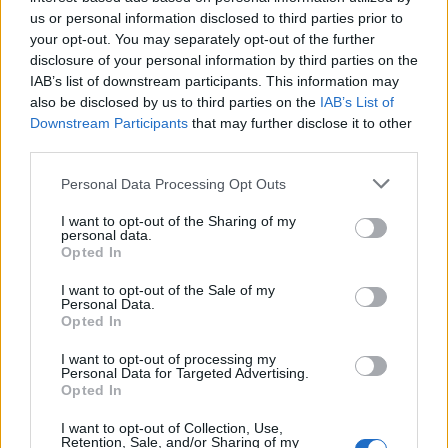
Reply
7
View Replies
(1)
us or personal information disclosed to third parties prior to
your opt-out. You may separately opt-out of the further
disclosure of your personal information by third parties on the
dimitrisx
(@dimitrisx)
IAB’s list of downstream participants. This information may
Noble Member
also be disclosed by us to third parties on the
IAB’s List of
#663382
30 Μαρτίου 2025 17:59
Downstream Participants
that may further disclose it to other
Ρε που φτάσαμε; Να ενώνονται άσπονδοι φίλοι προαιώνιοι
third parties.
εχθροί, εναντίον των ΗΠΑ. Η AUKUS agreement βλέπω να πάει
Please note that this website/app uses one or more Google
Personal Data Processing Opt Outs
περίπατο με Τραμπ. Η οικονομία οδηγεί πρόεδρε, ως ειδικός στο
services and may gather and store information including but
real estate θα έπρεπε να το ξέρεις.
not limited to your visit or usage behaviour. You may click to
I want to opt-out of the Sharing of my
personal data.
grant or deny consent to Google and its third-party tags to
Reply
3
Opted In
View Replies
(1)
use your data for below specified purposes in below Google
consent section.
I want to opt-out of the Sale of my
Personal Data.
Opted In
I want to opt-out of processing my
Personal Data for Targeted Advertising.
Opted In
I want to opt-out of Collection, Use,
Retention, Sale, and/or Sharing of my