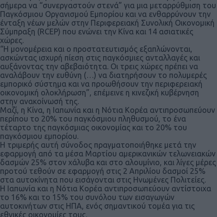
σήμερα να “συνεργαστούν στενά” για μια μεταρρύθμιση του
Παγκόσμιου Οργανισμού Εμπορίου και να ενθαρρύνουν την
ένταξη νέων μελών στην Περιφερειακή Συνολική Οικονομική
Σύμπραξη (RCEP) που ενώνει την Κίνα και 14 ασιατικές
χώρες.
“Η μονομέρεια και ο προστατευτισμός εξαπλώνονται,
ασκώντας ισχυρή πίεση στις παγκόσμιες ανταλλαγές και
αυξάνοντας την αβεβαιότητα. Οι τρεις χώρες πρέπει να
αναλάβουν την ευθύνη (…) να διατηρήσουν το πολυμερές
εμπορικό σύστημα και να προωθήσουν την περιφερειακή
οικονομική ολοκλήρωση”, επέμεινε η κινεζική κυβέρνηση
στην ανακοίνωσή της.
Μαζί, η Κίνα, η Ιαπωνία και η Νότια Κορέα αντιπροσωπεύουν
περίπου το 20% του παγκόσμιου πληθυσμού, το ένα
τέταρτο της παγκόσμιας οικονομίας και το 20% του
παγκόσμιου εμπορίου.
Η τριμερής αυτή σύνοδος πραγματοποιήθηκε μετά την
εφαρμογή από τα μέσα Μαρτίου αμερικανικών τελωνειακών
δασμών 25% στον χάλυβα και στο αλουμίνιο, και λίγες μέρες
προτού τεθούν σε εφαρμογή στις 2 Απριλίου δασμοί 25%
στα αυτοκίνητα που εισάγονται στις Ηνωμένες Πολιτείες.
Η Ιαπωνία και η Νότια Κορέα αντιπροσωπεύουν αντίστοιχα
το 16% και το 15% του συνόλου των εισαγωγών
αυτοκινήτων στις ΗΠΑ, ενός σημαντικού τομέα για τις
εθνικές οικονομίες τους.