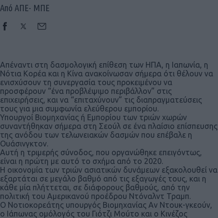
Από ΑΠΕ- ΜΠΕ
Απέναντι στη δασμολογική επίθεση των ΗΠΑ, η Ιαπωνία, η
Νότια Κορέα και η Κίνα ανακοίνωσαν σήμερα ότι θέλουν να
ενισχύσουν τη συνεργασία τους προκειμένου να
προσφέρουν “ένα προβλέψιμο περιβάλλον” στις
επιχειρήσεις, και να “επιταχύνουν” τις διαπραγματεύσεις
τους για μια συμφωνία ελεύθερου εμπορίου.
Υπουργοί Βιομηχανίας ή Εμπορίου των τριών χωρών
συναντήθηκαν σήμερα στη Σεούλ σε ένα πλαίσιο επίσπευσης
της ανόδου των τελωνειακών δασμών που επέβαλε η
Ουάσινγκτον.
Αυτή η τριμερής σύνοδος, που οργανώθηκε επειγόντως,
είναι η πρώτη με αυτό το σχήμα από το 2020.
Η οικονομία των τριών ασιατικών δυνάμεων εξακολουθεί να
εξαρτάται σε μεγάλο βαθμό από τις εξαγωγές τους, και η
κάθε μία πλήττεται, σε διάφορους βαθμούς, από την
πολιτική του Αμερικανού προέδρου Ντόναλντ Τραμπ.
Ο Νοτιοκορεάτης υπουργός Βιομηχανίας Αν Ντουκ-γκεούν,
ο Ιάπωνας ομόλογός του Γιότζι Μούτο και ο Κινέζος