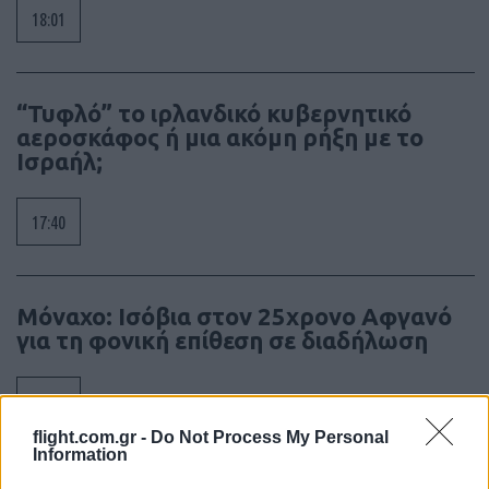
18:01
“Τυφλό” το ιρλανδικό κυβερνητικό
αεροσκάφος ή μια ακόμη ρήξη με το
Ισραήλ;
17:40
Μόναχο: Ισόβια στον 25χρονο Αφγανό
για τη φονική επίθεση σε διαδήλωση
16:30
flight.com.gr -
Do Not Process My Personal
Information