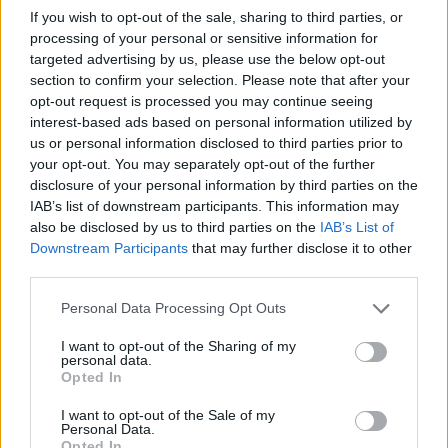
Στην Ουκρανία ο Βρετανός υπουργός
If you wish to opt-out of the sale, sharing to third parties, or
Άμυνας για επιτάχυνση της στήριξης
processing of your personal or sensitive information for
targeted advertising by us, please use the below opt-out
section to confirm your selection. Please note that after your
15:40
opt-out request is processed you may continue seeing
interest-based ads based on personal information utilized by
us or personal information disclosed to third parties prior to
your opt-out. You may separately opt-out of the further
Ιστορικό ρεκόρ για την Aegean τον
disclosure of your personal information by third parties on the
Ιούλιο με 2 εκατομμύρια επιβάτες
IAB’s list of downstream participants. This information may
also be disclosed by us to third parties on the
IAB’s List of
14:20
Downstream Participants
that may further disclose it to other
third parties.
Please note that this website/app uses one or more Google
Personal Data Processing Opt Outs
services and may gather and store information including but
Γερμανία: Συνελήφθη ύποπτος ο οποίος
not limited to your visit or usage behaviour. You may click to
I want to opt-out of the Sharing of my
κατηγορείται για κατασκοπεία σε βάρος
personal data.
grant or deny consent to Google and its third-party tags to
εταιρίας όπλων
Opted In
use your data for below specified purposes in below Google
consent section.
I want to opt-out of the Sale of my
Personal Data.
14:00
Opted In