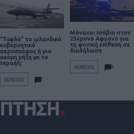
Μόναχο: Ισόβια στον
25χρονο Αφγανό για
“Τυφλό” το ιρλανδικό
τη φονική επίθεση σε
κυβερνητικό
διαδήλωση
αεροσκάφος ή μια
ακόμη ρήξη με το
Ισραήλ;
0
06/08/2026
1
06/08/2026