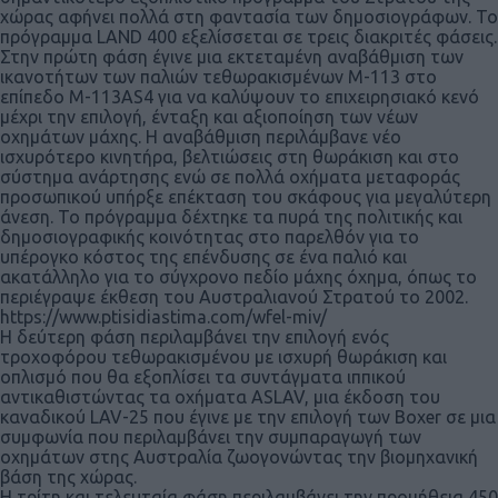
χώρας αφήνει πολλά στη φαντασία των δημοσιογράφων. Το
πρόγραμμα LAND 400 εξελίσσεται σε τρεις διακριτές φάσεις.
Στην πρώτη φάση έγινε μια εκτεταμένη αναβάθμιση των
ικανοτήτων των παλιών τεθωρακισμένων Μ-113 στο
επίπεδο Μ-113AS4 για να καλύψουν το επιχειρησιακό κενό
μέχρι την επιλογή, ένταξη και αξιοποίηση των νέων
οχημάτων μάχης. Η αναβάθμιση περιλάμβανε νέο
ισχυρότερο κινητήρα, βελτιώσεις στη θωράκιση και στο
σύστημα ανάρτησης ενώ σε πολλά οχήματα μεταφοράς
προσωπικού υπήρξε επέκταση του σκάφους για μεγαλύτερη
άνεση. Το πρόγραμμα δέχτηκε τα πυρά της πολιτικής και
δημοσιογραφικής κοινότητας στο παρελθόν για το
υπέρογκο κόστος της επένδυσης σε ένα παλιό και
ακατάλληλο για το σύγχρονο πεδίο μάχης όχημα, όπως το
περιέγραψε έκθεση του Αυστραλιανού Στρατού το 2002.
https://www.ptisidiastima.com/wfel-miv/
Η δεύτερη φάση περιλαμβάνει την επιλογή ενός
τροχοφόρου τεθωρακισμένου με ισχυρή θωράκιση και
οπλισμό που θα εξοπλίσει τα συντάγματα ιππικού
αντικαθιστώντας τα οχήματα ASLAV, μια έκδοση του
καναδικού LAV-25 που έγινε με την επιλογή των Boxer σε μια
συμφωνία που περιλαμβάνει την συμπαραγωγή των
οχημάτων στης Αυστραλία ζωογονώντας την βιομηχανική
βάση της χώρας.
Η τρίτη και τελευταία φάση περιλαμβάνει την προμήθεια 450