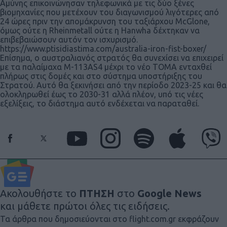
Αμύνης επικοινώνησαν τηλεφωνικά με τις δύο ξένες
βιομηχανίες που μετέχουν του διαγωνισμού λιγότερες από
24 ώρες πριν την απομάκρυνση του ταξιάρχου McGlone,
όμως ούτε η Rheinmetall ούτε η Hanwha δέχτηκαν να
επιβεβαιώσουν αυτόν τον ισχυρισμό.
https://www.ptisidiastima.com/australia-iron-fist-boxer/
Επίσημα, ο αυστραλιανός στρατός θα συνεχίσει να επιχειρεί
με τα παλαίμαχα Μ-113AS4 μέχρι το νέο ΤΟΜΑ ενταχθεί
πλήρως στις δομές και στο σύστημα υποστήριξης του
Στρατού. Αυτό θα ξεκινήσει από την περίοδο 2023-25 και θα
ολοκληρωθεί έως το 2030-31 αλλά πλέον, υπό τις νέες
εξελίξεις, το διάστημα αυτό ενδέχεται να παραταθεί.
Ακολουθήστε το
ΠΤΗΣΗ
στο
Google News
και μάθετε πρώτοι όλες τις ειδήσεις.
Τα άρθρα που δημοσιεύονται στο flight.com.gr εκφράζουν