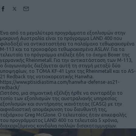
Ένα από τα μεγαλύτερα προγράμματα εξοπλισμών στην
μακρυνή Αυστραλία είναι το πρόγραμμα LAND 400 που
φιλοδοξεί να αντικαταστήσει τα παλαίμαχα τεθωρακισμένα
Μ-113 και τα τροχοφόρα τεθωρακισμένα ASLAV. Για τα
τελευταία το πρόγραμμα επέλεξε ήδη το όχημα Boxer της
γερμανικής Rheinmetall. Για την αντικατάσταση των Μ-113,
ο διαγωνισμός διεξάγεται αυτή τη στιγμή μεταξύ δύο
υποψηφίων, το ΤΟΜΑ KF-41 Lynx της Rheinmetall και το AS-
21 Redback της νοτιοκορεατικής Hanwha.
https://www.ptisidiastima.com/hanwha-defense-as21-
redback/
Ωστόσο, μια σημαντική εξέλιξη ήρθε να συνταράξει το
τοπίο των εξοπλισμών της αυστραλιανής υπηρεσίας
εξοπλισμών και συντήρησης ικανότητας (CASG) με την
αιφνιδιαστική απομάκρυνση του διευθυντή της,
ταξιάρχου Greg McGlone. Ο τελευταίος ήταν επικεφαλής
του προγράμματος LAND 400 τα τελευταία 5 χρόνια,
διαχειριζόμενος κονδύλια πολλών δισεκατομμυρίων.