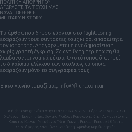
ΠΟΛΙΤΙΚΗ ΑΠΟΡΡΗΤΟΥ
ΑΓΟΡΑΣΤΕ ΤΑ ΤΕΥΧΗ ΜΑΣ
NAVAL DEFENCE
MILITARY HISTORY
Τα άρθρα που δημοσιεύονται στο flight.com.gr
εκφράζουν τους συντάκτες τους κι όχι απαραίτητα
τον ιστότοπο. Απαγορεύεται η αναδημοσίευση
χωρίς γραπτή έγκριση. Σε αντίθετη περίπτωση θα
λαμβάνονται νομικά μέτρα. Ο ιστότοπος διατηρεί
το δικαίωμα ελέγχου των σχολίων, τα οποία
εκφράζουν μόνο το συγγραφέα τους.
Επικοινωνήστε μαζί μας:
info@flight.com.gr
Το flight.com.gr ανήκει στην εταιρεία ΙΚΑΡΟΣ ΙΚΕ. Έδρα: Μεσογείων 321,
Χαλάνδρι · Εκδότης-Διευθυντής: Φαίδων Καραϊωσηφίδης · Αρχισυντάκτης:
Χρήστος Κτενάς · Υπεύθυνος Ύλης: Γιάννης Ρέκκας · Εμπορικά θέματα:
Χριστόφορος Χαντιώνας · Διοίκηση: Αριάδνη Καραϊωσηφίδη.