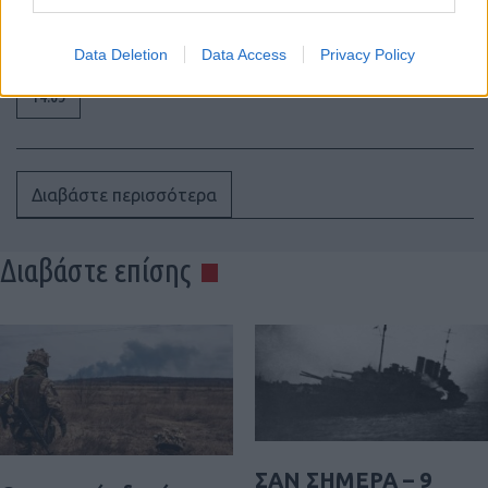
της Αδριανούπολης, οι Γότθοι
συντρίβουν τον ρωμαϊκό στρατό
Data Deletion
Data Access
Privacy Policy
14:05
Διαβάστε περισσότερα
Διαβάστε επίσης
ΣΑΝ ΣΗΜΕΡΑ – 9