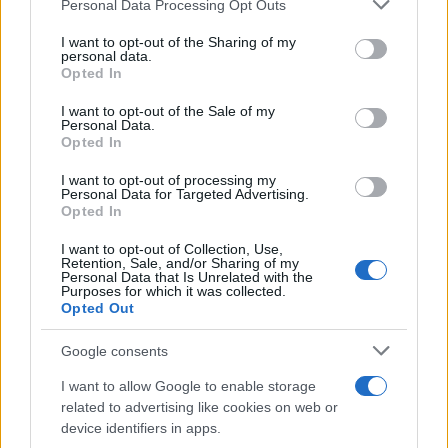
Please note that this website/app uses one or more Google
Personal Data Processing Opt Outs
Μοτζτάμπα Χαμενεΐ θα δημοσιοποιηθεί
services and may gather and store information including but
στο μέλλον
not limited to your visit or usage behaviour. You may click to
I want to opt-out of the Sharing of my
personal data.
grant or deny consent to Google and its third-party tags to
Opted In
use your data for below specified purposes in below Google
17:01
consent section.
I want to opt-out of the Sale of my
Personal Data.
Opted In
Rheinmetall: Μείωση €300 εκατ. στην
I want to opt-out of processing my
Personal Data for Targeted Advertising.
πρόβλεψη πωλήσεων μετά την
Opted In
ακύρωση των φρεγατών F126
I want to opt-out of Collection, Use,
Retention, Sale, and/or Sharing of my
Personal Data that Is Unrelated with the
16:40
Purposes for which it was collected.
Opted Out
Google consents
ΣΑΝ ΣΗΜΕΡΑ – 9 Αυγούστου 1500: Η
I want to allow Google to enable storage
άλωση της Μεθώνης από τους
related to advertising like cookies on web or
Οθωμανούς
device identifiers in apps.