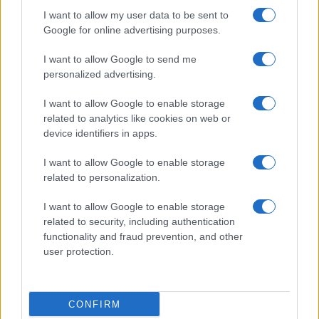
16:01
I want to allow my user data to be sent to
Google for online advertising purposes.
I want to allow Google to send me
Βουλγαρία: Ουκρανικό drone εξερράγη
personalized advertising.
δίπλα στον αγωγό Trans-Balkan
I want to allow Google to enable storage
related to analytics like cookies on web or
15:40
device identifiers in apps.
I want to allow Google to enable storage
related to personalization.
Ιράν: Δεν συνομιλούμε με τις ΗΠΑ όσο
παραβιάζεται η μεταβατική συμφωνία
I want to allow Google to enable storage
related to security, including authentication
functionality and fraud prevention, and other
14:20
user protection.
CONFIRM
ΣΑΝ ΣΗΜΕΡΑ – 9 Αυγούστου 378: Μάχη