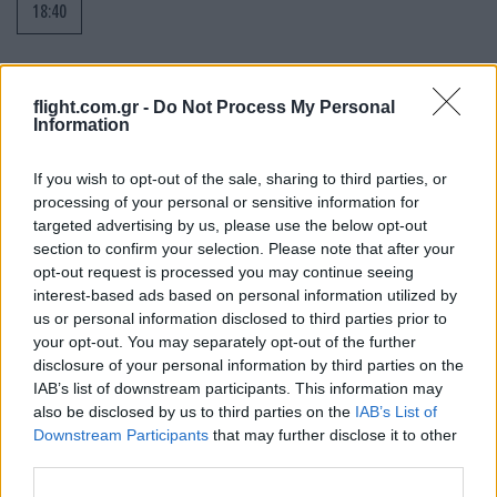
18:40
ΣΑΝ ΣΗΜΕΡΑ – 9 Αυγούστου 1942:
flight.com.gr -
Do Not Process My Personal
Information
Ναυμαχία της νήσου Σάβο, οι Ιάπωνες
νικούν το Αμερικανικό Ναυτικό
If you wish to opt-out of the sale, sharing to third parties, or
processing of your personal or sensitive information for
18:01
targeted advertising by us, please use the below opt-out
section to confirm your selection. Please note that after your
opt-out request is processed you may continue seeing
interest-based ads based on personal information utilized by
Ιρανικός πύραυλος έπληξε τάνκερ των
us or personal information disclosed to third parties prior to
ΗΑΕ στα Στενά του Ορμούζ
your opt-out. You may separately opt-out of the further
disclosure of your personal information by third parties on the
IAB’s list of downstream participants. This information may
17:20
also be disclosed by us to third parties on the
IAB’s List of
Downstream Participants
that may further disclose it to other
third parties.
Βιντεοσκοπημένο υλικό με τον