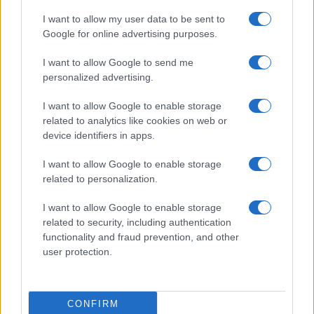
I want to allow my user data to be sent to
Google for online advertising purposes.
Θα μπει η Τουρκία στο πρόγραμμα
I want to allow Google to send me
μαχητικού 6ης γενιάς GCAP; Γιατί τη
personalized advertising.
συμφέρει σε πολλά επίπεδα
I want to allow Google to enable storage
related to analytics like cookies on web or
13:40
device identifiers in apps.
I want to allow Google to enable storage
related to personalization.
Τα νέα Canadair DHC-515
κατασκευάζονται – οι μεγάλες
I want to allow Google to enable storage
προσδοκίες και η πραγματικότητα
related to security, including authentication
functionality and fraud prevention, and other
user protection.
13:08
CONFIRM
Νέες ισραηλινές επιδρομές στον νότιο