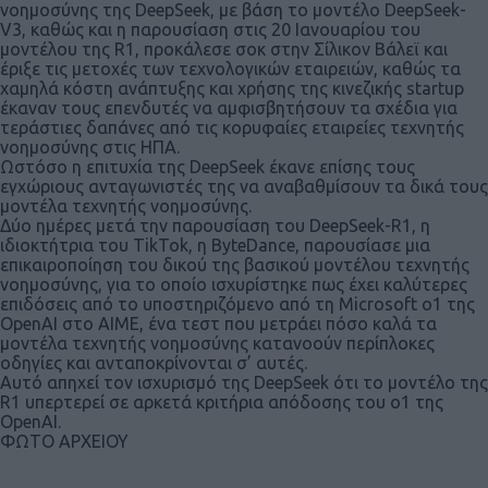
νοημοσύνης της DeepSeek, με βάση το μοντέλο DeepSeek-
V3, καθώς και η παρουσίαση στις 20 Ιανουαρίου του
μοντέλου της R1, προκάλεσε σοκ στην Σίλικον Βάλεϊ και
έριξε τις μετοχές των τεχνολογικών εταιρειών, καθώς τα
χαμηλά κόστη ανάπτυξης και χρήσης της κινεζικής startup
έκαναν τους επενδυτές να αμφισβητήσουν τα σχέδια για
τεράστιες δαπάνες από τις κορυφαίες εταιρείες τεχνητής
νοημοσύνης στις ΗΠΑ.
Ωστόσο η επιτυχία της DeepSeek έκανε επίσης τους
εγχώριους ανταγωνιστές της να αναβαθμίσουν τα δικά τους
μοντέλα τεχνητής νοημοσύνης.
Δύο ημέρες μετά την παρουσίαση του DeepSeek-R1, η
ιδιοκτήτρια του TikTok, η ByteDance, παρουσίασε μια
επικαιροποίηση του δικού της βασικού μοντέλου τεχνητής
νοημοσύνης, για το οποίο ισχυρίστηκε πως έχει καλύτερες
επιδόσεις από το υποστηριζόμενο από τη Microsoft o1 της
OpenAI στο AIME, ένα τεστ που μετράει πόσο καλά τα
μοντέλα τεχνητής νοημοσύνης κατανοούν περίπλοκες
οδηγίες και ανταποκρίνονται σ’ αυτές.
Αυτό απηχεί τον ισχυρισμό της DeepSeek ότι το μοντέλο της
R1 υπερτερεί σε αρκετά κριτήρια απόδοσης του o1 της
OpenAI.
ΦΩΤΟ ΑΡΧΕΙΟΥ