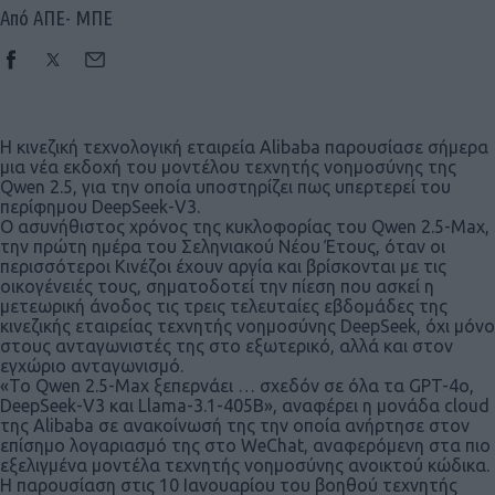
Από ΑΠΕ- ΜΠΕ
Η κινεζική τεχνολογική εταιρεία Alibaba παρουσίασε σήμερα
μια νέα εκδοχή του μοντέλου τεχνητής νοημοσύνης της
Qwen 2.5, για την οποία υποστηρίζει πως υπερτερεί του
περίφημου DeepSeek-V3.
Ο ασυνήθιστος χρόνος της κυκλοφορίας του Qwen 2.5-Max,
την πρώτη ημέρα του Σεληνιακού Νέου Έτους, όταν οι
περισσότεροι Κινέζοι έχουν αργία και βρίσκονται με τις
οικογένειές τους, σηματοδοτεί την πίεση που ασκεί η
μετεωρική άνοδος τις τρεις τελευταίες εβδομάδες της
κινεζικής εταιρείας τεχνητής νοημοσύνης DeepSeek, όχι μόνο
στους ανταγωνιστές της στο εξωτερικό, αλλά και στον
εγχώριο ανταγωνισμό.
«Το Qwen 2.5-Max ξεπερνάει … σχεδόν σε όλα τα GPT-4o,
DeepSeek-V3 και Llama-3.1-405B», αναφέρει η μονάδα cloud
της Alibaba σε ανακοίνωσή της την οποία ανήρτησε στον
επίσημο λογαριασμό της στο WeChat, αναφερόμενη στα πιο
εξελιγμένα μοντέλα τεχνητής νοημοσύνης ανοικτού κώδικα.
Η παρουσίαση στις 10 Ιανουαρίου του βοηθού τεχνητής