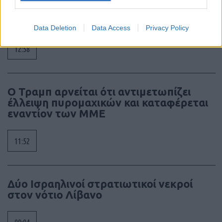
Λίβανο εν μέσω διαπραγματεύσεων στη
Ρώμη
Data Deletion
Data Access
Privacy Policy
12:58
Ο Τραμπ αρνείται ότι αντιμετωπίζει
έλλειψη πυρομαχικών και καταφέρεται
εναντίον των ΜΜΕ
11:52
Δύο Ισραηλινοί στρατιωτικοί νεκροί
στον νότιο Λίβανο