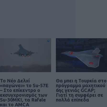
Το Νέο Δελχί
Θα μπει η Τουρκία στο
«παγώνει» το Su-57E
πρόγραμμα μαχητικού
– Στο επίκεντρο ο
6ης γενιάς GCAP;
εκσυγχρονισμός των
Γιατί τη συμφέρει σε
Su-30MKI, τα Rafale
πολλά επίπεδα
και το AMCA