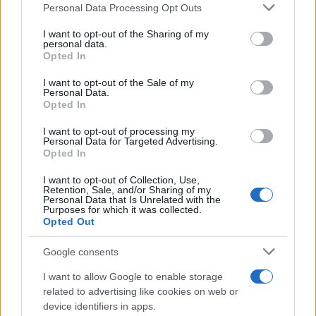
Ιούλιο με 2 εκατομμύρια επιβάτες
Please note that this website/app uses one or more Google
Personal Data Processing Opt Outs
services and may gather and store information including but
not limited to your visit or usage behaviour. You may click to
I want to opt-out of the Sharing of my
personal data.
14:20
grant or deny consent to Google and its third-party tags to
Opted In
use your data for below specified purposes in below Google
consent section.
I want to opt-out of the Sale of my
Personal Data.
Γερμανία: Συνελήφθη ύποπτος ο οποίος
Opted In
κατηγορείται για κατασκοπεία σε βάρος
I want to opt-out of processing my
εταιρίας όπλων
Personal Data for Targeted Advertising.
Opted In
14:00
I want to opt-out of Collection, Use,
Retention, Sale, and/or Sharing of my
Personal Data that Is Unrelated with the
Purposes for which it was collected.
Opted Out
Το Νέο Δελχί «παγώνει» το Su-57E – Στο
επίκεντρο ο εκσυγχρονισμός των Su-
Google consents
30MKI, τα Rafale και το AMCA
I want to allow Google to enable storage
related to advertising like cookies on web or
device identifiers in apps.
13:45