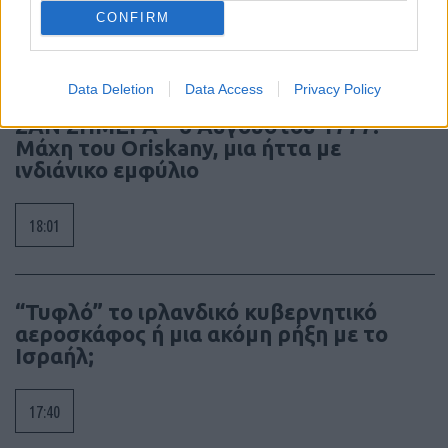
CONFIRM
19:20
Data Deletion
Data Access
Privacy Policy
ΣΑΝ ΣΗΜΕΡΑ – 6 Αυγούστου 1777:
Μάχη του Oriskany, μια ήττα με
ινδιάνικο εμφύλιο
18:01
“Τυφλό” το ιρλανδικό κυβερνητικό
αεροσκάφος ή μια ακόμη ρήξη με το
Ισραήλ;
17:40