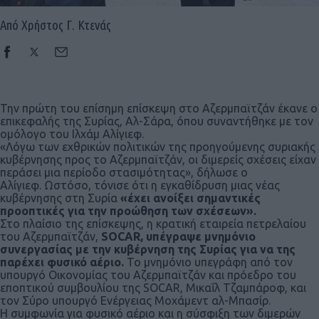
Από Χρήστος Γ. Κτενάς
Την πρώτη του επίσημη επίσκεψη στο Αζερμπαϊτζάν έκανε ο
επικεφαλής της Συρίας, Αλ-Σάρα, όπου συναντήθηκε με τον
ομόλογο του Ιλχάμ Αλίγιεφ.
«Λόγω των εχθρικών πολιτικών της προηγούμενης συριακής
κυβέρνησης προς το Αζερμπαϊτζάν, οι διμερείς σχέσεις είχαν
περάσει μια περίοδο στασιμότητας», δήλωσε ο
Αλίγιεφ. Ωστόσο, τόνισε ότι η εγκαθίδρυση μιας νέας
κυβέρνησης στη Συρία
«έχει ανοίξει σημαντικές
προοπτικές για την προώθηση των σχέσεων».
Στο πλαίσιο της επίσκεψης, η κρατική εταιρεία πετρελαίου
του Αζερμπαϊτζάν,
SOCAR, υπέγραψε μνημόνιο
συνεργασίας με την κυβέρνηση της Συρίας για να της
παρέχει φυσικό αέριο.
Το μνημόνιο υπεγράφη από τον
υπουργό Οικονομίας του Αζερμπαϊτζάν και πρόεδρο του
εποπτικού συμβουλίου της SOCAR, Μικαΐλ Τζαμπάροφ, και
τον Σύρο υπουργό Ενέργειας Μοχάμεντ αλ-Μπασίρ.
Η συμφωνία για φυσικό αέριο και η σύσφιξη των διμερών