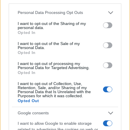
third parties.
Please note that this website/app uses one or more Google
Personal Data Processing Opt Outs
services and may gather and store information including but
not limited to your visit or usage behaviour. You may click to
I want to opt-out of the Sharing of my
personal data.
grant or deny consent to Google and its third-party tags to
Opted In
use your data for below specified purposes in below Google
consent section.
I want to opt-out of the Sale of my
Personal Data.
Opted In
I want to opt-out of processing my
Personal Data for Targeted Advertising.
Opted In
I want to opt-out of Collection, Use,
Retention, Sale, and/or Sharing of my
Personal Data that Is Unrelated with the
Ροή Ειδήσεων
Purposes for which it was collected.
Opted Out
Google consents
I want to allow Google to enable storage
ΣΑΝ ΣΗΜΕΡΑ – 6 Αυγούστου 1870:
related to advertising like cookies on web or