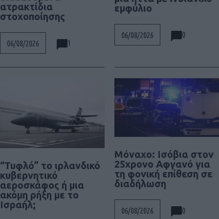
ατρακτίδια
εμφύλιο
στοχοποίησης
0
06/08/2026
1
06/08/2026
Μόναχο: Ισόβια στον
25χρονο Αφγανό για
“Τυφλό” το ιρλανδικό
τη φονική επίθεση σε
κυβερνητικό
διαδήλωση
αεροσκάφος ή μια
ακόμη ρήξη με το
Ισραήλ;
0
06/08/2026