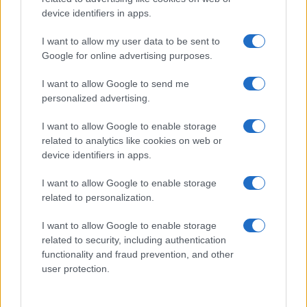
Μάχες του Spicheren και του Wörth, ο
device identifiers in apps.
γερμανικός στρατός διαλύει τους
Γάλλους
I want to allow my user data to be sent to
Google for online advertising purposes.
20:01
I want to allow Google to send me
personalized advertising.
I want to allow Google to enable storage
SNCASE SE.5000 Baroudeur: το γαλλικό
related to analytics like cookies on web or
μαχητικό που… ξέχασε τους τροχούς
device identifiers in apps.
προσγείωσης
I want to allow Google to enable storage
related to personalization.
19:40
I want to allow Google to enable storage
related to security, including authentication
functionality and fraud prevention, and other
Litening: Η Αμερικανική Αεροπορία
user protection.
επενδύει σε ένα από τα πλέον
διαδεδομένα ατρακτίδια στοχοποίησης