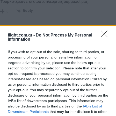
Τουρκοτζιχαντ, οι σωστοπλευριτες σύμμαχοί μας.
Reply
0
Kurt
(@kurt)
flight.com.gr -
Do Not Process My Personal
#681769
13 Ιουλίου 2025 17:38
Information
Our friendship gives confidence to everyone on the planet.
Trust is the golden key to an ideal investment and opens
If you wish to opt-out of the sale, sharing to third parties, or
processing of your personal or sensitive information for
every door. Hostility, on the other hand, is one of the worst
targeted advertising by us, please use the below opt-out
things to do on the planet, leading to being forgotten and
section to confirm your selection. Please note that after your
losing respect. For that reason, we say that our friendship is
opt-out request is processed you may continue seeing
valuable, and we want its value to be known.
interest-based ads based on personal information utilized by
us or personal information disclosed to third parties prior to
Reply
0
your opt-out. You may separately opt-out of the further
disclosure of your personal information by third parties on the
IAB’s list of downstream participants. This information may
also be disclosed by us to third parties on the
IAB’s List of
Downstream Participants
that may further disclose it to other