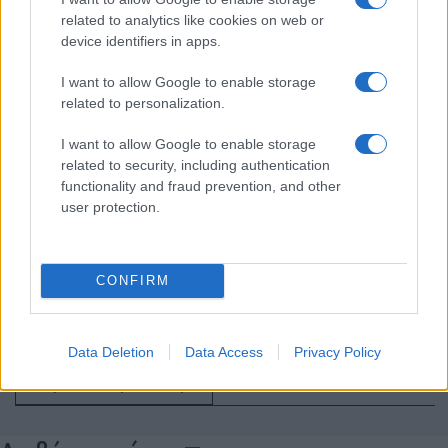
Η Γερουσία των ΗΠΑ απέτρεψε διακοπή
related to analytics like cookies on web or
λειτουργίας της κυβέρνησης, πριν τις
device identifiers in apps.
εκλογές Νοεμβρίου
I want to allow Google to enable storage
related to personalization.
13:54
I want to allow Google to enable storage
related to security, including authentication
functionality and fraud prevention, and other
Ο Οδυσσέας ταξίδευε με πλοίο των
user protection.
Βίκινγκς; Η επιλογή του Νόλαν και η
πραγματική μυκηναϊκή ναυπηγική
CONFIRM
13:30
Data Deletion
Data Access
Privacy Policy
Διαβάστε περισσότερα