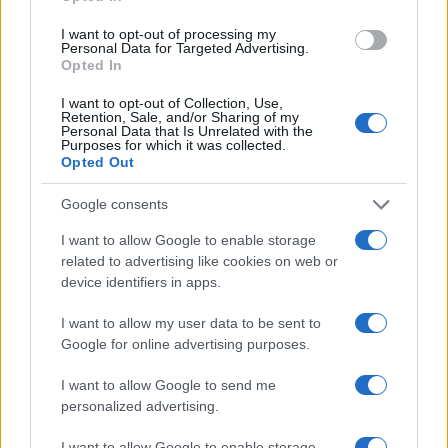
I want to opt-out of processing my
Personal Data for Targeted Advertising.
Opted In
ΗΠΑ: Νέες κυρώσεις στην Κούβα για
εισαγωγές όπλων και στρατιωτική
I want to opt-out of Collection, Use,
Retention, Sale, and/or Sharing of my
συνεργασία με Ρωσία και Κίνα
Personal Data that Is Unrelated with the
Purposes for which it was collected.
Opted Out
15:20
Google consents
I want to allow Google to enable storage
related to advertising like cookies on web or
Ουκρανικά πλήγματα στη Μαύρη
device identifiers in apps.
Θάλασσα: Στόχος πλοία κοντά στο
Νοβοροσίσκ
I want to allow my user data to be sent to
Google for online advertising purposes.
15:00
I want to allow Google to send me
personalized advertising.
I want to allow Google to enable storage