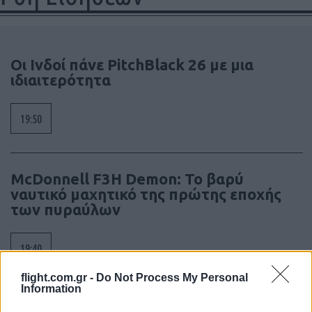
Οι Ινδοί πάνε PitchBlack 26 με μια
ιδιαιτερότητα
19:50
McDonnell F3H Demon: Το βαρύ
ναυτικό μαχητικό της πρώτης εποχής
των πυραύλων
19:40
flight.com.gr -
Do Not Process My Personal
Information
Πλωτά data center με ενέργεια από τα