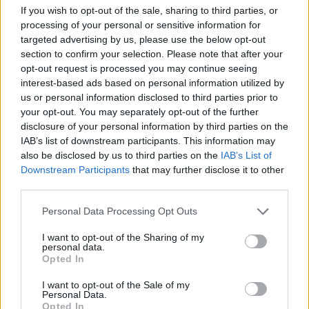
κύματα – το AI ανοίγεται στον ωκεανό
If you wish to opt-out of the sale, sharing to third parties, or
processing of your personal or sensitive information for
targeted advertising by us, please use the below opt-out
19:40
section to confirm your selection. Please note that after your
opt-out request is processed you may continue seeing
interest-based ads based on personal information utilized by
us or personal information disclosed to third parties prior to
Οι Ρωσικές απώλειες στην Ουκρανία
your opt-out. You may separately opt-out of the further
μπορεί να φθάνουν το μισό
disclosure of your personal information by third parties on the
εκατομμύριο νεκρούς
IAB’s list of downstream participants. This information may
also be disclosed by us to third parties on the
IAB’s List of
Downstream Participants
that may further disclose it to other
18:41
third parties.
Please note that this website/app uses one or more Google
Personal Data Processing Opt Outs
services and may gather and store information including but
ΣΑΝ ΣΗΜΕΡΑ – 8 Αυγούστου 2000: Η
not limited to your visit or usage behaviour. You may click to
I want to opt-out of the Sharing of my
personal data.
ανέλκυση του CSS Hunley, ενός
grant or deny consent to Google and its third-party tags to
Opted In
υποβρύχιου θρύλου
use your data for below specified purposes in below Google
consent section.
I want to opt-out of the Sale of my
Personal Data.
18:01
Opted In