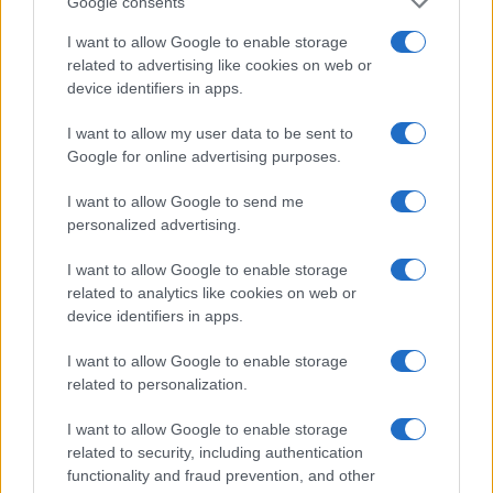
Google consents
I want to allow Google to enable storage
H Saab πάει για διπλασιασμό της
related to advertising like cookies on web or
παραγωγής των Gripen
device identifiers in apps.
I want to allow my user data to be sent to
19:20
Google for online advertising purposes.
I want to allow Google to send me
personalized advertising.
ΕΞΕΛΙΞΗ: H Τουρκία στέλνει όλους τους
εκτοξευτές της MLRS και τους
I want to allow Google to enable storage
πυραύλους ATACMS στην Ουκρανία
related to analytics like cookies on web or
device identifiers in apps.
19:05
I want to allow Google to enable storage
related to personalization.
I want to allow Google to enable storage
Και η Lufthansa απορρίπτει τα πρώτα
related to security, including authentication
Boeing 777-9 – Νέος πονοκέφαλος για
functionality and fraud prevention, and other