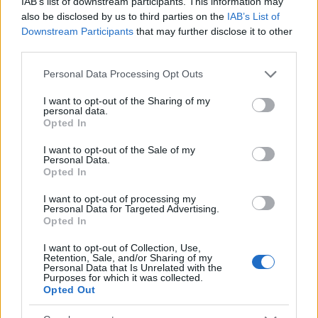
IAB’s list of downstream participants. This information may
also be disclosed by us to third parties on the
IAB’s List of
21:05
Downstream Participants
that may further disclose it to other
third parties.
Please note that this website/app uses one or more Google
Personal Data Processing Opt Outs
services and may gather and store information including but
Μη επανδρωμένα επιφανείας Magura
not limited to your visit or usage behaviour. You may click to
I want to opt-out of the Sharing of my
εξαπέλυσαν drones κατά ρωσικών
personal data.
grant or deny consent to Google and its third-party tags to
ραντάρ στην Κριμαία – βίντεο
Opted In
use your data for below specified purposes in below Google
consent section.
I want to opt-out of the Sale of my
Personal Data.
20:20
Opted In
I want to opt-out of processing my
Personal Data for Targeted Advertising.
Opted In
ΣΑΝ ΣΗΜΕΡΑ – 26 Ιουλίου/7 Αυγούστου
1822: Μάχη των Δερβενακίων, ο
I want to opt-out of Collection, Use,
Κολοκοτρώνης συντρίβει τον Δράμαλη
Retention, Sale, and/or Sharing of my
Personal Data that Is Unrelated with the
Purposes for which it was collected.
Opted Out
20:01