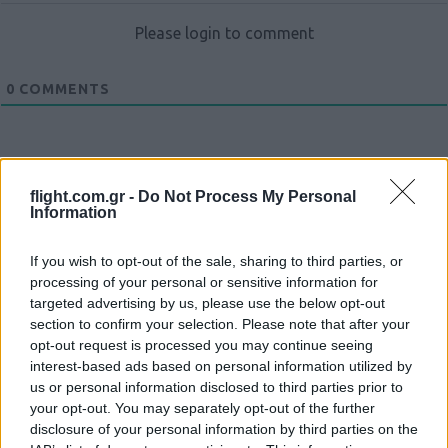
Please login to comment
0
COMMENTS
flight.com.gr -
Do Not Process My Personal
Information
If you wish to opt-out of the sale, sharing to third parties, or
Ροή Ειδήσεων
processing of your personal or sensitive information for
targeted advertising by us, please use the below opt-out
section to confirm your selection. Please note that after your
opt-out request is processed you may continue seeing
interest-based ads based on personal information utilized by
us or personal information disclosed to third parties prior to
ΑΝΑΛΥΣΗ: Η Ευρώπη χτίζει τον δικό
your opt-out. You may separately opt-out of the further
της πολυεπίπεδο «Θόλο» αεράμυνας – οι
disclosure of your personal information by third parties on the
προκλήσεις για την Ελλάδα