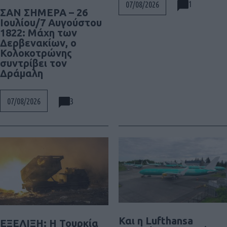
1
07/08/2026
ΣΑΝ ΣΗΜΕΡΑ – 26
Ιουλίου/7 Αυγούστου
1822: Μάχη των
Δερβενακίων, ο
Κολοκοτρώνης
συντρίβει τον
Δράμαλη
3
07/08/2026
Και η Lufthansa
ΕΞΕΛΙΞΗ: H Τουρκία