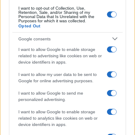
I want to opt-out of Collection, Use,
Retention, Sale, and/or Sharing of my
ΣΑΝ ΣΗΜΕΡΑ – 6 Αυγούστου 1777:
Personal Data that Is Unrelated with the
Purposes for which it was collected.
Μάχη του Oriskany, μια ήττα με
Opted Out
ινδιάνικο εμφύλιο
Google consents
18:01
I want to allow Google to enable storage
related to advertising like cookies on web or
device identifiers in apps.
“Τυφλό” το ιρλανδικό κυβερνητικό
I want to allow my user data to be sent to
αεροσκάφος ή μια ακόμη ρήξη με το
Google for online advertising purposes.
Ισραήλ;
I want to allow Google to send me
personalized advertising.
17:40
I want to allow Google to enable storage
related to analytics like cookies on web or
device identifiers in apps.
Μόναχο: Ισόβια στον 25χρονο Αφγανό
για τη φονική επίθεση σε διαδήλωση