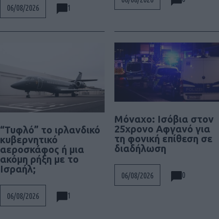
1
06/08/2026
Μόναχο: Ισόβια στον
25χρονο Αφγανό για
“Τυφλό” το ιρλανδικό
τη φονική επίθεση σε
κυβερνητικό
διαδήλωση
αεροσκάφος ή μια
ακόμη ρήξη με το
Ισραήλ;
0
06/08/2026
1
06/08/2026