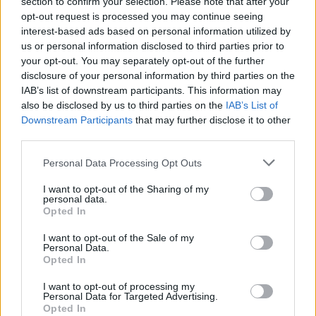
section to confirm your selection. Please note that after your
opt-out request is processed you may continue seeing
20:01
interest-based ads based on personal information utilized by
us or personal information disclosed to third parties prior to
your opt-out. You may separately opt-out of the further
disclosure of your personal information by third parties on the
SNCASE SE.5000 Baroudeur: το γαλλικό
IAB’s list of downstream participants. This information may
μαχητικό που… ξέχασε τους τροχούς
also be disclosed by us to third parties on the
IAB’s List of
προσγείωσης
Downstream Participants
that may further disclose it to other
third parties.
Please note that this website/app uses one or more Google
19:40
Personal Data Processing Opt Outs
services and may gather and store information including but
not limited to your visit or usage behaviour. You may click to
I want to opt-out of the Sharing of my
personal data.
grant or deny consent to Google and its third-party tags to
Opted In
use your data for below specified purposes in below Google
Litening: Η Αμερικανική Αεροπορία
consent section.
επενδύει σε ένα από τα πλέον
I want to opt-out of the Sale of my
Personal Data.
διαδεδομένα ατρακτίδια στοχοποίησης
Opted In
I want to opt-out of processing my
19:20
Personal Data for Targeted Advertising.
Opted In