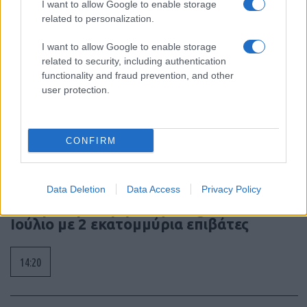
I want to allow Google to enable storage
related to personalization.
16:30
I want to allow Google to enable storage
related to security, including authentication
functionality and fraud prevention, and other
user protection.
Στην Ουκρανία ο Βρετανός υπουργός
Άμυνας για επιτάχυνση της στήριξης
CONFIRM
15:40
Data Deletion
Data Access
Privacy Policy
Ιστορικό ρεκόρ για την Aegean τον
Ιούλιο με 2 εκατομμύρια επιβάτες
14:20