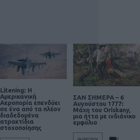
Litening: Η
Αμερικανική
ΣΑΝ ΣΗΜΕΡΑ – 6
Αεροπορία επενδύει
Αυγούστου 1777:
σε ένα από τα πλέον
Μάχη του Oriskany,
διαδεδομένα
μια ήττα με ινδιάνικο
ατρακτίδια
εμφύλιο
στοχοποίησης
0
06/08/2026