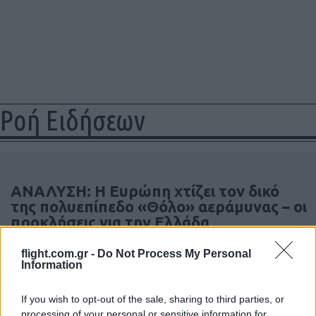
Ροή Ειδήσεων
ΑΝΑΛΥΣΗ: Η Ευρώπη χτίζει τον δικό
της πολυεπίπεδο «Θόλο» αεράμυνας – οι
προκλήσεις για την Ελλάδα
flight.com.gr -
Do Not Process My Personal
21:05
Information
If you wish to opt-out of the sale, sharing to third parties, or
processing of your personal or sensitive information for