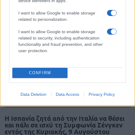
device identifiers in apps.
Drakon: το μεγαλύτερο υποβρύχιο που
ναυπηγήθηκε στη Γερμανία παραδίδεται
I want to allow Google to enable storage
στο Ισραήλ
related to personalization.
I want to allow Google to enable storage
18:40
related to security, including authentication
functionality and fraud prevention, and other
user protection.
ΣΑΝ ΣΗΜΕΡΑ – 7 Αυγούστου 2008: Ο
Πόλεμος της Νότιας Οσσετίας, η
CONFIRM
σύγκρουση των 10 ημερών
18:01
Data Deletion
Data Access
Privacy Policy
Η Ισπανία ζητά από την Ιταλία να θέσει
και πάλι σε ισχύ τη Συμφωνία Σένγκεν
εντός της Κυριακής, 9 Αυγούστου