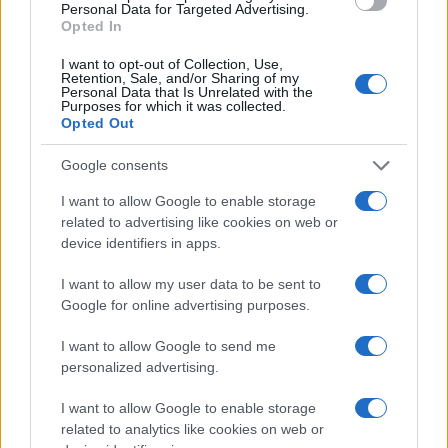
Personal Data for Targeted Advertising.
19:20
Opted In
I want to opt-out of Collection, Use,
Retention, Sale, and/or Sharing of my
Personal Data that Is Unrelated with the
ΕΞΕΛΙΞΗ: H Τουρκία στέλνει όλους τους
Purposes for which it was collected.
εκτοξευτές της MLRS και τους
Opted Out
πυραύλους ATACMS στην Ουκρανία
Google consents
19:05
I want to allow Google to enable storage
related to advertising like cookies on web or
device identifiers in apps.
Και η Lufthansa απορρίπτει τα πρώτα
I want to allow my user data to be sent to
Boeing 777-9 – Νέος πονοκέφαλος για
Google for online advertising purposes.
την αμερικανική εταιρεία
I want to allow Google to send me
personalized advertising.
18:40
I want to allow Google to enable storage
related to analytics like cookies on web or