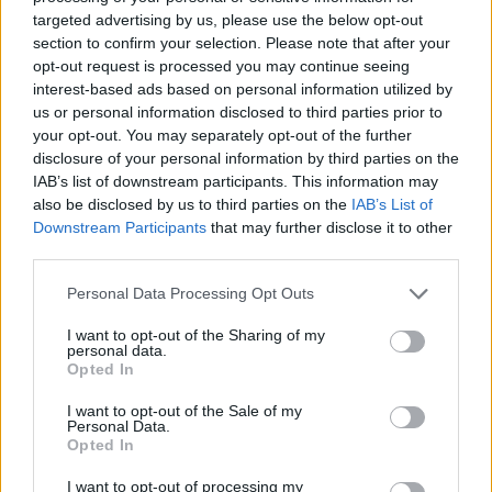
Μη επανδρωμένα επιφανείας Magura
targeted advertising by us, please use the below opt-out
εξαπέλυσαν drones κατά ρωσικών
section to confirm your selection. Please note that after your
ραντάρ στην Κριμαία – βίντεο
opt-out request is processed you may continue seeing
interest-based ads based on personal information utilized by
us or personal information disclosed to third parties prior to
20:20
your opt-out. You may separately opt-out of the further
disclosure of your personal information by third parties on the
IAB’s list of downstream participants. This information may
also be disclosed by us to third parties on the
IAB’s List of
ΣΑΝ ΣΗΜΕΡΑ – 26 Ιουλίου/7 Αυγούστου
Downstream Participants
that may further disclose it to other
1822: Μάχη των Δερβενακίων, ο
third parties.
Κολοκοτρώνης συντρίβει τον Δράμαλη
Please note that this website/app uses one or more Google
Personal Data Processing Opt Outs
services and may gather and store information including but
20:01
not limited to your visit or usage behaviour. You may click to
I want to opt-out of the Sharing of my
personal data.
grant or deny consent to Google and its third-party tags to
Opted In
use your data for below specified purposes in below Google
consent section.
I want to opt-out of the Sale of my
H Saab πάει για διπλασιασμό της
Personal Data.
παραγωγής των Gripen
Opted In
I want to opt-out of processing my