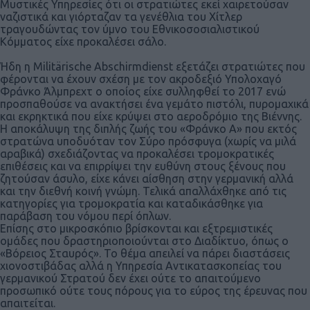
Μυστικές Υπηρεσίες ότι οι στρατιώτες εκεί χαιρετούσαν
ναζιστικά και γιόρταζαν τα γενέθλια του Χίτλερ
τραγουδώντας τον ύμνο του Εθνικοσοσιαλιστικού
Κόμματος είχε προκαλέσει σάλο.
Ήδη η Militärische Abschirmdienst εξετάζει στρατιώτες που
φέρονται να έχουν σχέση με τον ακροδεξιό Υπολοχαγό
Φράνκο Άλμπρεχτ ο οποίος είχε συλληφθεί το 2017 ενώ
προσπαθούσε να ανακτήσει ένα γεμάτο πιστόλι, πυρομαχικά
και εκρηκτικά που είχε κρύψει στο αεροδρόμιο της Βιέννης.
Η αποκάλυψη της διπλής ζωής του «Φράνκο Α» που εκτός
στρατώνα υποδυόταν τον Σύρο πρόσφυγα (χωρίς να μιλά
αραβικά) σχεδιάζοντας να προκαλέσει τρομοκρατικές
επιθέσεις και να επιρρίψει την ευθύνη στους ξένους που
ζητούσαν άσυλο, είχε κάνει αίσθηση στην γερμανική αλλά
και την διεθνή κοινή γνώμη. Τελικά απαλλάχθηκε από τις
κατηγορίες για τρομοκρατία και καταδικάσθηκε για
παράβαση του νόμου περί όπλων.
Επίσης στο μικροσκόπιο βρίσκονται και εξτρεμιστικές
ομάδες που δραστηριοποιούνται στο Διαδίκτυο, όπως ο
«Βόρειος Σταυρός». Το θέμα απειλεί να πάρει διαστάσεις
χιονοστιβάδας αλλά η Υπηρεσία Αντικατασκοπείας του
γερμανικού Στρατού δεν έχει ούτε το απαιτούμενο
προσωπικό ούτε τους πόρους για το εύρος της έρευνας που
απαιτείται.