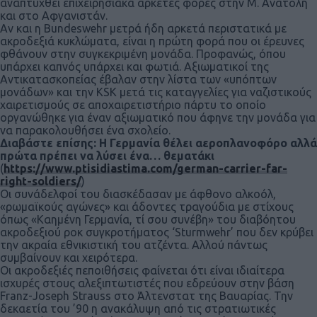
αναπτυχθεί επιχειρησιακά αρκετές φορές στην Μ. Ανατολή
και στο Αφγανιστάν.
Αν και η Bundeswehr μετρά ήδη αρκετά περιστατικά με
ακροδεξιά κυκλώματα, είναι η πρώτη φορά που οι έρευνες
φθάνουν στην συγκεκριμένη μονάδα. Προφανώς, όπου
υπάρχει καπνός υπάρχει και φωτιά. Αξιωματικοί της
Αντικατασκοπείας έβαλαν στην λίστα των «υπόπτων
μονάδων» και την KSK μετά τις καταγγελίες για ναζιστικούς
χαιρετισμούς σε αποχαιρετιστήριο πάρτυ το οποίο
οργανώθηκε για έναν αξιωματικό που άφηνε την μονάδα για
να παρακολουθήσει ένα σχολείο.
Διαβάστε επίσης: Η Γερμανία θέλει αεροπλανοφόρο αλλά
πρώτα πρέπει να λύσει ένα… θεματάκι
(
https://www.ptisidiastima.com/german-carrier-far-
right-soldiers/
)
Οι συνάδελφοί του διασκέδασαν με άφθονο αλκοόλ,
«ρωμαϊκούς αγώνες» και άδοντες τραγούδια με στίχους
όπως «Καημένη Γερμανία, τί σου συνέβη» του διαβόητου
ακροδεξιού ροκ συγκροτήματος ‘Sturmwehr’ που δεν κρύβει
την ακραία εθνικιστική του ατζέντα. Αλλού πάντως
συμβαίνουν και χειρότερα.
Οι ακροδεξιές πεποιθήσεις φαίνεται ότι είναι ιδιαίτερα
ισχυρές στους αλεξιπτωτιστές που εδρεύουν στην βάση
Franz-Joseph Strauss στο Άλτενστατ της Βαυαρίας. Την
δεκαετία του ’90 η ανακάλυψη από τις στρατιωτικές