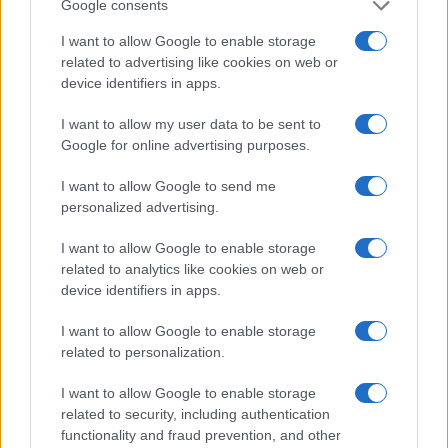
Google consents
Nick
(@nick)
I want to allow Google to enable storage
Active Member
related to advertising like cookies on web or
#111615
17 Σεπτεμβρίου 2019 06:17
device identifiers in apps.
Τι; Ακροδεξιοί στις Ειδικές Δυνάμεις; Αποκλείεται! Πέφτω από τα
σύννεφα.
I want to allow my user data to be sent to
Google for online advertising purposes.
Reply
0
View Replies
(1)
I want to allow Google to send me
personalized advertising.
I want to allow Google to enable storage
related to analytics like cookies on web or
device identifiers in apps.
I want to allow Google to enable storage
related to personalization.
I want to allow Google to enable storage
related to security, including authentication
functionality and fraud prevention, and other