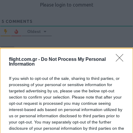
Please login to comment
5
COMMENTS
Oldest
Aris
(@aris)
Active Member
#111612
16 Σεπτεμβρίου 2019 19:43
flight.com.gr -
Do Not Process My Personal
Information
Άκου τι λένε….η καγκελάριος να έπεσε από τα σύννεφα….στα
χωριά έξω από τις μεγαλουπόλεις και δη γύρω από Μόναχο και
If you wish to opt-out of the sale, sharing to third parties, or
αλλού όλοι χιτλερικοί είναι….
processing of your personal or sensitive information for
targeted advertising by us, please use the below opt-out
Reply
0
section to confirm your selection. Please note that after your
opt-out request is processed you may continue seeing
interest-based ads based on personal information utilized by
us or personal information disclosed to third parties prior to
γιωργος
your opt-out. You may separately opt-out of the further
#111613
16 Σεπτεμβρίου 2019 23:19
disclosure of your personal information by third parties on the
Λογικο ειναι η γερμανια απο το 1933 μεχρι το 1945 ηταν μια