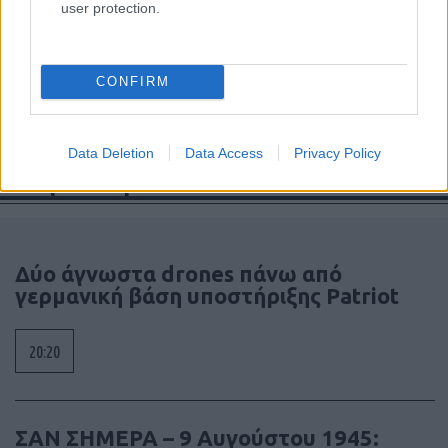
user protection.
CONFIRM
Data Deletion
Data Access
Privacy Policy
Ροή Ειδήσεων
Δύο άγνωστα drones πάνω από
γερμανική βάση υποστήριξης Patriot
20:20
ΣΑΝ ΣΗΜΕΡΑ – 9 Αυγούστου 1945: