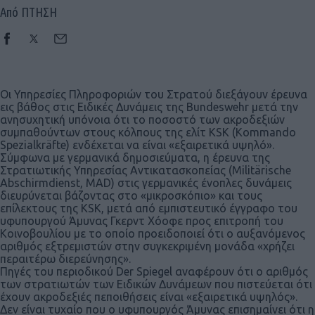
Από ΠΤΗΣΗ
Οι Υπηρεσίες Πληροφοριών του Στρατού διεξάγουν έρευνα
εις βάθος στις Ειδικές Δυνάμεις της Bundeswehr μετά την
ανησυχητική υπόνοια ότι το ποσοστό των ακροδεξιών
συμπαθούντων στους κόλπους της ελίτ KSK (Kommando
Spezialkräfte) ενδέχεται να είναι «εξαιρετικά υψηλό».
Σύμφωνα με γερμανικά δημοσιεύματα, η έρευνα της
Στρατιωτικής Υπηρεσίας Αντικατασκοπείας (Militärische
Abschirmdienst, MAD) στις γερμανικές ένοπλες δυνάμεις
διευρύνεται βάζοντας στο «μικροσκόπιο» και τους
επίλεκτους της KSK, μετά από εμπιστευτικό έγγραφο του
υφυπουργού Άμυνας Γκερντ Χόοφε προς επιτροπή του
Κοινοβουλίου με το οποίο προειδοποιεί ότι ο αυξανόμενος
αριθμός εξτρεμιστών στην συγκεκριμένη μονάδα «χρήζει
περαιτέρω διερεύνησης».
Πηγές του περιοδικού Der Spiegel αναφέρουν ότι ο αριθμός
των στρατιωτών των Ειδικών Δυνάμεων που πιστεύεται ότι
έχουν ακροδεξιές πεποιθήσεις είναι «εξαιρετικά υψηλός».
Δεν είναι τυχαίο που ο υφυπουργός Άμυνας επισημαίνει ότι η