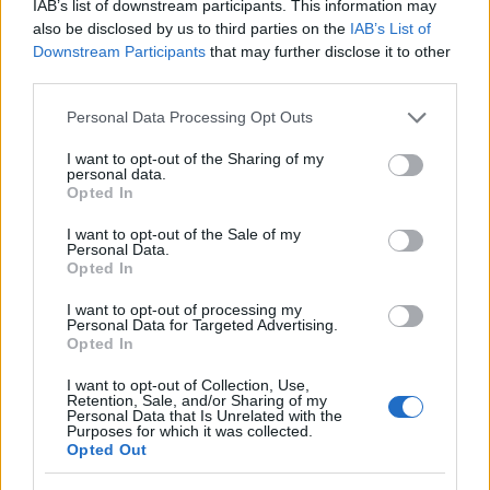
IAB’s list of downstream participants. This information may
μεγαλη στρατιωτικη δυναμη στην ευρωπη και τωρα ποια που
also be disclosed by us to third parties on the
IAB’s List of
δεν ειναι, ενα ποσοστο του κοσμου ειδικα οι στρατιωτικοι
Downstream Participants
that may further disclose it to other
third parties.
νοσταλγουν εκεινα τα χρονια γιατι να λεμε και την αληθεια με
την ακροδεξια εγινε δυναμη η γερμανια και ακροδεξια θα θελει ο
Please note that this website/app uses one or more Google
Personal Data Processing Opt Outs
κοσμος παλι.
services and may gather and store information including but
not limited to your visit or usage behaviour. You may click to
I want to opt-out of the Sharing of my
Reply
0
personal data.
grant or deny consent to Google and its third-party tags to
Opted In
use your data for below specified purposes in below Google
consent section.
I want to opt-out of the Sale of my
jim40
(@jim40)
Personal Data.
Active Member
Opted In
#111614
16 Σεπτεμβρίου 2019 23:19
I want to opt-out of processing my
” Το θέμα απειλεί να πάρει διαστάσεις χιονοστιβάδας αλλά η
Personal Data for Targeted Advertising.
Υπηρεσία Αντικατασκοπείας του γερμανικού Στρατού δεν έχει
Opted In
ούτε το απαιτούμενο προσωπικό ούτε τους πόρους για το εύρος
I want to opt-out of Collection, Use,
της έρευνας που απαιτείται.” Και νόμιζα μόνο σε εμάς γίνονται
Retention, Sale, and/or Sharing of my
Personal Data that Is Unrelated with the
αυτά
Purposes for which it was collected.
Opted Out
Reply
0