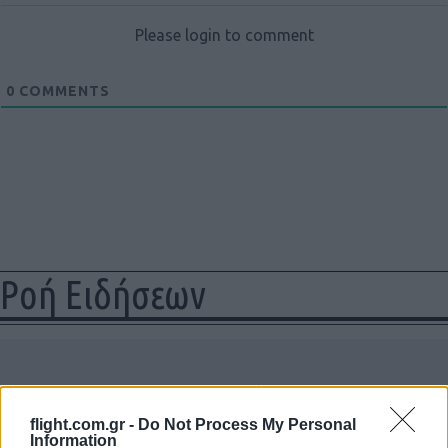
Please login to comment
0
COMMENTS
Ροή Ειδήσεων
ΣΑΝ ΣΗΜΕΡΑ – 7 Αυγούστου 626: Η
Κωνσταντινούπολη σώζεται από
flight.com.gr -
Do Not Process My Personal
Αβάρους και Πέρσες
Information