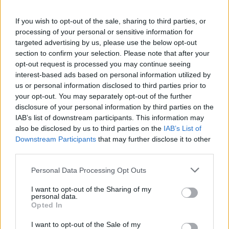
If you wish to opt-out of the sale, sharing to third parties, or
14:01
processing of your personal or sensitive information for
targeted advertising by us, please use the below opt-out
section to confirm your selection. Please note that after your
opt-out request is processed you may continue seeing
«Στη φόρα» για πρώτη φορά
interest-based ads based on personal information utilized by
βομβαρδιστικό H-6N με τον πυρηνικό
us or personal information disclosed to third parties prior to
βαλλιστικό πύραυλο JL-1 εν πτήσει –
your opt-out. You may separately opt-out of the further
Βίντεο
disclosure of your personal information by third parties on the
IAB’s list of downstream participants. This information may
also be disclosed by us to third parties on the
IAB’s List of
13:13
Downstream Participants
that may further disclose it to other
third parties.
Please note that this website/app uses one or more Google
Personal Data Processing Opt Outs
Νέο αεροδρόμιο Ηρακλείου: Τον
services and may gather and store information including but
Νοέμβριο του 2028 η έναρξη
not limited to your visit or usage behaviour. You may click to
I want to opt-out of the Sharing of my
λειτουργίας
personal data.
grant or deny consent to Google and its third-party tags to
Opted In
use your data for below specified purposes in below Google
consent section.
13:02
I want to opt-out of the Sale of my