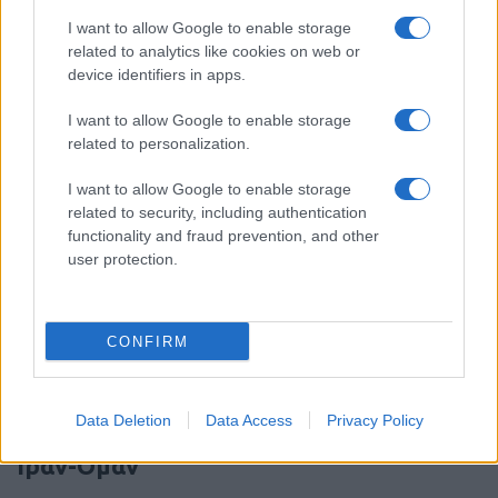
πρώτη διεθνής παραγγελία του νέου
όπλου αέρος-αέρος
I want to allow Google to enable storage
related to analytics like cookies on web or
device identifiers in apps.
12:16
I want to allow Google to enable storage
related to personalization.
Συναγερμός στη Γερμανία: Drone με
I want to allow Google to enable storage
εκρηκτικά εντοπίστηκε δίπλα σε
related to security, including authentication
ουκρανικό Antonov – Έρευνα για πιθανή
functionality and fraud prevention, and other
ρωσική δολιοφθορά
user protection.
12:07
CONFIRM
Μειώθηκε η κίνηση στα Στενά του
Data Deletion
Data Access
Privacy Policy
Ορμούζ εν αναμονή των συνομιλιών
Ιράν-Ομάν