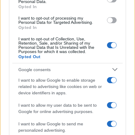
Personal Data.
Opted In
I want to opt-out of processing my
To νέο ελικόπτερο NH90 Standard 2:
Personal Data for Targeted Advertising.
Opted In
Ψηφιακή εξέλιξη για τις ειδικές δυνάμεις
I want to opt-out of Collection, Use,
Retention, Sale, and/or Sharing of my
12:58
Personal Data that Is Unrelated with the
Purposes for which it was collected.
Opted Out
Google consents
Υεμένη: Τουλάχιστον 30 νεκροί
στρατιώτες σε μαζικές επιθέσεις των
I want to allow Google to enable storage
Χούθι
related to advertising like cookies on web or
device identifiers in apps.
12:40
I want to allow my user data to be sent to
Google for online advertising purposes.
I want to allow Google to send me
Πύραυλοι AIM-260 για την Αυστραλία, η
personalized advertising.