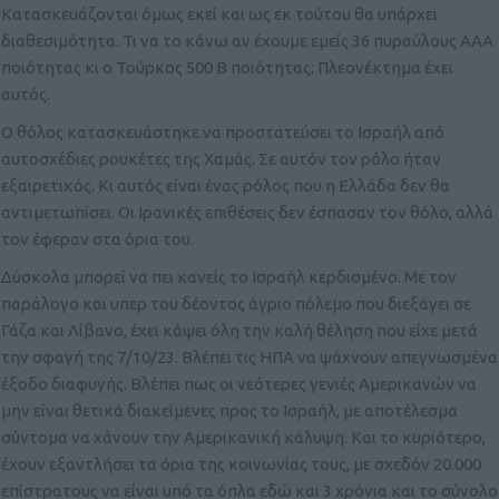
Κατασκευάζονται όμως εκεί και ως εκ τούτου θα υπάρχει
διαθεσιμότητα. Τι να το κάνω αν έχουμε εμείς 36 πυραύλους ΑΑΑ
ποιότητας κι ο Τούρκος 500 Β ποιότητας; Πλεονέκτημα έχει
αυτός.
Ο θόλος κατασκευάστηκε να προστατεύσει το Ισραήλ από
αυτοσχέδιες ρουκέτες της Χαμάς. Σε αυτόν τον ρόλο ήταν
εξαιρετικός. Κι αυτός είναι ένας ρόλος που η Ελλάδα δεν θα
αντιμετωπίσει. Οι Ιρανικές επιθέσεις δεν έσπασαν τον θόλο, αλλά
τον έφεραν στα όρια του.
Δύσκολα μπορεί να πει κανείς το Ισραήλ κερδισμένο. Με τον
παράλογο και υπερ του δέοντος άγριο πόλεμο που διεξάγει σε
Γάζα και Λίβανο, έχει κάψει όλη την καλή θέληση που είχε μετά
την σφαγή της 7/10/23. Βλέπει τις ΗΠΑ να ψάχνουν απεγνωσμένα
έξοδο διαφυγής. Βλέπει πως οι νεότερες γενιές Αμερικανών να
μην είναι θετικά διακείμενες προς το Ισραήλ, με αποτέλεσμα
σύντομα να χάνουν την Αμερικανική κάλυψη. Και το κυριότερο,
έχουν εξαντλήσει τα όρια της κοινωνίας τους, με σχεδόν 20.000
επίστρατους να είναι υπό τα όπλα εδώ και 3 χρόνια και το σύνολο