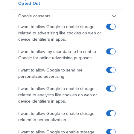
Opted Out
80
COMMENTS
Oldest
Google consents
I want to allow Google to enable storage
related to advertising like cookies on web or
Aris
(@aris)
Active Member
device identifiers in apps.
#730958
29 Μαΐου 2026 07:56
I want to allow my user data to be sent to
Καλημέρα και καφέ σκέτο…. Πολυβόλο και σημερις.
Google for online advertising purposes.
Για τον πόλεμο ΗΠΑ-Ιράν…. Έχει καταντήσει σαν το Βιετνάμ…
Βαλτωσαν και χάνουν και την επικοινωνιακη πλευρά…
I want to allow Google to send me
Κάποιοι γράφανε και γράφουν εδώ ακόμα για την νίκη στο Ιράν
personalized advertising.
μέσα σε λίγες ώρες κλπ κλπ… ΦΕΥ!
θυμίζουν τους άλλους που λέγανε για ΤΗΝ ΡΩΣΊΑ στην Ουκρανια
I want to allow Google to enable storage
related to analytics like cookies on web or
και πάμε 5 χρόνο αλλά με κατοχή 25% εδαφών, παρόλο το
device identifiers in apps.
βαλτωμα εδώ έχουμε νίκη…. Και ας μην αρέσει κανενός.
Ισραήλ…. Πίστεψε ότι ο Δαυίδ θα νικήσει πάλι…. Βασίστηκε σε
I want to allow Google to enable storage
ξένα κακαλα που λέμε και τώρα ξεδοντιαστηκε και το ίδιο,
related to personalization.
χώρια την διεθνή κατακραυγή για τις σφαγές επί αμάχων….
Μόνος που το χειροκροτει ο Άδωνις… Οπότε κατάλαβενεις ότι
I want to allow Google to enable storage