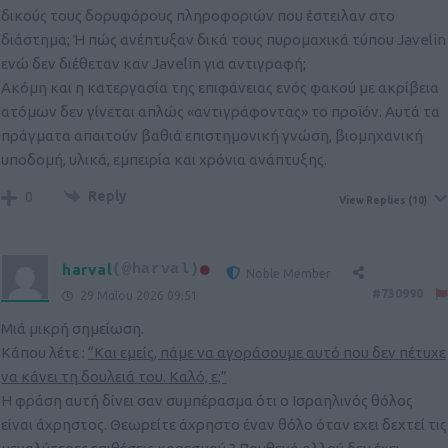
δικούς τους δορυφόρους πληροφοριών που έστειλαν στο
διάστημα; Ή πώς ανέπτυξαν δικά τους πυρομαχικά τύπου Javelin
ενώ δεν διέθεταν καν Javelin για αντιγραφή;
Ακόμη και η κατεργασία της επιφάνειας ενός φακού με ακρίβεια
ατόμων δεν γίνεται απλώς «αντιγράφοντας» το προϊόν. Αυτά τα
πράγματα απαιτούν βαθιά επιστημονική γνώση, βιομηχανική
υποδομή, υλικά, εμπειρία και χρόνια ανάπτυξης.
Reply
0
View Replies
(10)
harval
(@harval)
Noble Member
#730990
29 Μαΐου 2026 09:51
Μιά μικρή σημείωση.
Κάπου λέτε :
“Και εμείς, πάμε να αγοράσουμε αυτό που δεν πέτυχε
να κάνει τη δουλειά του. Καλό, ε;”
Η φράση αυτή δίνει σαν συμπέρασμα ότι ο Ισραηλινός θόλος
είναι άχρηστος. Θεωρείτε άχρηστο έναν θόλο όταν εχει δεχτεί τις