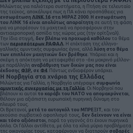
Μιλώντας για παλιότερα συστήματα, η Πτήση σε τελευταίο
της τεύχος, αποκάλυψε πως η ΠΑ κάνει προσπάθειες για
ενσωμάτωση
ΛΙΝΚ 16
στα ΜΙΡΑΖ 2000
.
Η ενσωμάτωση
του ΛΙΝΚ 16 είναι απολύτως απαραίτητη
σε αυτή τη φάση
για να μπορέσουν τα μαχητικά να προσφέρουν στην
αντιαεροπορική ασπίδα της χώρας μας (την ορίτζιναλ).
Την ίδια στιγμή,
δεν βλέπω να προχωρά καθόλου
το θέμα
των
περισσότερων ΡΑΦΑΛ
. Η επέκταση της ελληνο-
γαλλικής αμυντικής συμφωνίας έγινε, αλλά
λύση στο θέμα
των επιπλέον μαχητικών δεν βρέθηκε
. Υπάρχει και η
σκέψη η απόκτηση να μεταφερθεί στο -όχι μακρινό μέλλον-
με παράλληλη
αναβάθμιση των δικών μας που είναι
έκδοσης
Φ3Ρ
, σε
Φ4
. Πάντως ενδιαφέρον υπάρχει.
Η Νορβηγία στα χνάρια της Ελλάδας
Μιλώντας για Γαλλία, η Νορβηγία υπέγραψε
συμφωνία
αμυντικής συνεργασίας με τη Γαλλία
. Οι Νορβηγοί που
βλέπουν κι αυτοί
το καράβι του ΝΑΤΟ να απομακρύνεται
,
θέλουν μια αξιόπιστη ευρωπαϊκή πυρηνική δύναμη στο
πλευρό τους.
Οι Βρετανοί,
μετά το αυτογκόλ του ΜΠΡΕΞΙΤ
, και τον
εκούσιο συμβατικό αφοπλισμό τους,
δεν δείχνουν να είναι
και τόσο αξιόπιστοι
, παρά το γεγονός ότι έχουν πυρηνικά
όπλα. Οι Γάλλοι αντίθετα, με όλα τα χίλια μύρια προβλήματα
της οικονομίας τους, καταφέρνουν να διατηρούν
σοβαρές