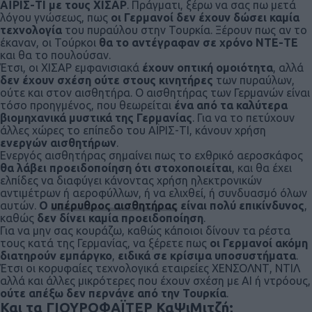
ΑΪΡΙΣ-ΤΙ με τους ΧΙΣΑΡ
. Πράγματι, ξέρω να σας πω μετά
λόγου γνώσεως, πως
οι Γερμανοί δεν έχουν δώσει καμία
τεχνολογία
του πυραύλου στην Τουρκία. Ξέρουν πως αν το
έκαναν, οι Τούρκοι
θα το αντέγραφαν σε χρόνο ΝΤΕ-ΤΕ
και θα το πουλούσαν.
Έτσι, οι ΧΙΣΑΡ εμφανισιακά
έχουν οπτική ομοιότητα
, αλλά
δεν έχουν σχέση ούτε στους κινητήρες
των πυραύλων,
ούτε και στον αισθητήρα. Ο αισθητήρας των Γερμανών είναι
τόσο προηγμένος, που θεωρείται
ένα από τα καλύτερα
βιομηχανικά μυστικά της Γερμανίας
. Για να το πετύχουν
άλλες χώρες το επίπεδο του ΑΪΡΙΣ-ΤΙ, κάνουν χρήση
ενεργών αισθητήρων
.
Ενεργός αισθητήρας σημαίνει πως το εχθρικό αεροσκάφος
θα λάβει προειδοποίηση ότι στοχοποιείται
, και θα έχει
ελπίδες να διαφύγει κάνοντας χρήση ηλεκτρονικών
αντιμέτρων ή αεροφύλλων, ή να ελιχθεί, ή συνδυασμό όλων
αυτών.
Ο
υπέρυθρος αισθητήρας
είναι πολύ επικίνδυνος
,
καθώς
δεν δίνει καμία προειδοποίηση
.
Για να μην σας κουράζω, καθώς κάποιοι δίνουν τα ρέστα
τους κατά της Γερμανίας, να ξέρετε πως
οι Γερμανοί ακόμη
διατηρούν εμπάργκο
,
ειδικά σε κρίσιμα υποσυστήματα
.
Έτσι οι κορυφαίες τεχνολογικά εταιρείες ΧΕΝΣΟΛΝΤ, ΝΤΙΛ
αλλά και άλλες μικρότερες που έχουν σχέση με ΑΙ ή ντρόους,
ούτε απέξω δεν περνάνε από την Τουρκία
.
Και τα ΓΙΟΥΡΟΦΑΪΤΕΡ ΚαΨιΜιτζή;