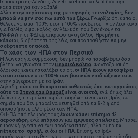
Γεραπετρίτης-Δένδιας. Δεν θα κάθομαι να λέω διάφορα
κατά έτσι για τον χαβαλέ.
Αλλά
στην περίπτωση της μεταφοράς τεχνολογίας
,
δεν
μπορώ να μην σας πω αυτά που ξέρω
. Γνωρίζω ότι κάποιοι
θέλετε να είμαι 100% έτσι ή 100% γιουβέτσι. Πχ αν λέω καλά
για Γαλλία, είμαι καλός, αν λέω κάτι που δεν έχουν τα
ΡΑΦΑΛ
ή οι ΦΔΙ είμαι κρυφο-αντιγάλλος.
Ηρεμήστε
κάποιοι
, διαβάστε τι σας λέω, και προσπαθήστε
να μην
σκέφτεστε οπαδικά
.
Το χάος των ΗΠΑ στον Περσικό
Μιλώντας για συμμάχους, δεν μπορώ να παραβλέψω όσα
βλέπω να γίνονται στον
Περσικό Κόλπο
. Φαντάζομαι ότι
όλοι σας έχετε καταλάβει το ότι
οι ΗΠΑ έχουν καταφέρει
να αποτύχουν στο 100% των βασικών επιδιώξεων τους
στην σύγκρουση με το
Ιράν
.
Δηλαδή,
ούτε το θεοκρατικό καθεστώς έχει καταρρεύσει
,
ούτε τα
Στενά του Ορμούζ
είναι ανοιχτά
, ενώ όπως όλα
δείχνουν, το εμπλουτισμένο ουράνιο είναι εντός Ιράν, σε
σημείο που δεν μπορεί να χτυπηθεί από τα Β-2 ή από
οποιοδήποτε άλλο μέσο των ΗΠΑ.
Οι ΗΠΑ από πλευράς τους
έχουν χάσει επίσημα 42
αεροσκάφη
, ενώ
υπάρχουν και έμψυχες απώλειες
. Μπορεί
η ιρανική ηγεσία να έχει αποδεκατιστεί, αλλά αυτό
το
πέτυχε το Ισραήλ, κι όχι οι ΗΠΑ
. Επίσης, το Ιράν
αποδεικνύεται ανθεκτικό στα χτυπήματα, ενώ σε επίπεδο