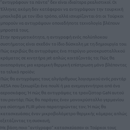
“αντιγράφουν τα πάντα” δεν είναι ιδιαίτερα ρεαλιστικοί. Οι
Έλληνες ακόμη δεν κατάφεραν να αντιγράψουν την τουρκική
μπακλαβά με τον ίδιο τρόπο, αλλά ισχυρίζονται ότι οι Τούρκοι
μπορούν να αντιγράψουν οποιαδήποτε τεχνολογία βλέπουν
μπροστά τους.
Στην πραγματικότητα, η αντιγραφή ενός πολύπλοκου
συστήματος είναι σχεδόν το ίδιο δύσκολη με τη δημιουργία του.
Πώς ακριβώς θα αντιγράψεις ένα πτερύγιο μονοκρυσταλλικού
κράματος σε κινητήρα jet απλώς κοιτάζοντάς το; Πώς θα
αναπαράγεις μια κεραμική θερμική επίστρωση μόνο βλέποντας
το τελικό προϊόν;
Πώς θα αντιγράψεις τους αλγόριθμους λογισμικού ενός ραντάρ
AESA που ξεχωρίζει ένα πουλί ή μια ανεμογεννήτρια από ένα
αεροσκάφος; Ή πώς θα αντιγράψεις τα τρανζίστορ GaN αυτού
του ραντάρ; Πώς θα παράγεις έναν μονοκρύσταλλο γερμανίου
για σύστημα FLIR μόνο παρατηρώντας τον; Ή πώς θα
κατασκευάσεις έναν μικροβολόμετρο θερμικής κάμερας απλώς
εξετάζοντας τη συσκευή;
Με βάση ποιο “αντίγραφο” κατασκεύασαν οι Τούρκοι τους