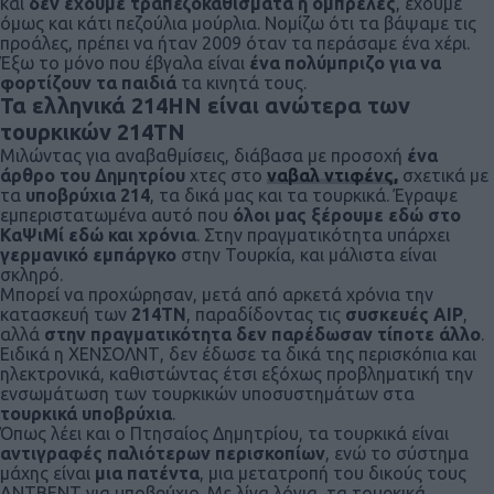
και
δεν έχουμε τραπεζοκαθίσματα ή ομπρέλες
, έχουμε
όμως και κάτι πεζούλια μούρλια. Νομίζω ότι τα βάψαμε τις
προάλες, πρέπει να ήταν 2009 όταν τα περάσαμε ένα χέρι.
Έξω το μόνο που έβγαλα είναι
ένα πολύμπριζο για να
φορτίζουν τα παιδιά
τα κινητά τους.
Τα ελληνικά 214ΗΝ είναι ανώτερα των
τουρκικών 214ΤΝ
Μιλώντας για αναβαθμίσεις, διάβασα με προσοχή
ένα
άρθρο του Δημητρίου
χτες στο
ναβαλ ντιφένς
,
σχετικά με
τα
υποβρύχια 214
, τα δικά μας και τα τουρκικά. Έγραψε
εμπεριστατωμένα αυτό που
όλοι μας ξέρουμε εδώ στο
ΚαΨιΜί εδώ και χρόνια
. Στην πραγματικότητα υπάρχει
γερμανικό εμπάργκο
στην Τουρκία, και μάλιστα είναι
σκληρό.
Μπορεί να προχώρησαν, μετά από αρκετά χρόνια την
κατασκευή των
214ΤΝ
, παραδίδοντας τις
συσκευές ΑΙΡ
,
αλλά
στην πραγματικότητα δεν παρέδωσαν τίποτε άλλο
.
Ειδικά η ΧΕΝΣΟΛΝΤ, δεν έδωσε τα δικά της περισκόπια και
ηλεκτρονικά, καθιστώντας έτσι εξόχως προβληματική την
ενσωμάτωση των τουρκικών υποσυστημάτων στα
τουρκικά υποβρύχια
.
Όπως λέει και ο Πτησαίος Δημητρίου, τα τουρκικά είναι
αντιγραφές παλιότερων περισκοπίων
, ενώ το σύστημα
μάχης είναι
μια πατέντα
, μια μετατροπή του δικούς τους
ΑΝΤΒΕΝΤ για υποβρύχιο. Με λίγα λόγια, τα τουρκικά