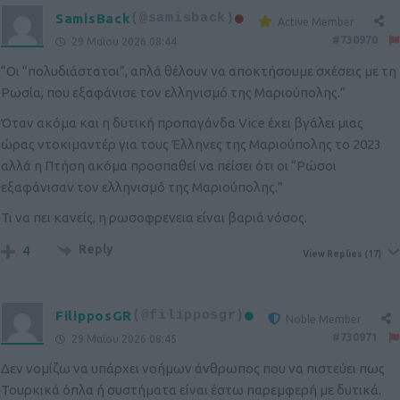
SamisBack
(@samisback)
Active Member
#730970
29 Μαΐου 2026 08:44
“Οι “πολυδιάστατοι”, απλά θέλουν να αποκτήσουμε σχέσεις με τη
Ρωσία, που εξαφάνισε τον ελληνισμό της Μαριούπολης.”
Όταν ακόμα και η δυτική προπαγάνδα Vice έχει βγάλει μιας
ώρας ντοκιμαντέρ για τους Έλληνες της Μαριούπολης το 2023
αλλά η Πτήση ακόμα προσπαθεί να πείσει ότι οι “Ρώσοι
εξαφάνισαν τον ελληνισμό της Μαριούπολης.”
Τι να πει κανείς, η ρωσοφρενεια είναι βαριά νόσος.
Reply
4
View Replies
(17)
FilipposGR
(@filipposgr)
Noble Member
#730971
29 Μαΐου 2026 08:45
Δεν νομίζω να υπάρχει νοήμων άνθρωπος που να πιστεύει πως
Τουρκικά όπλα ή συστήματα είναι έστω παρεμφερή με δυτικά.