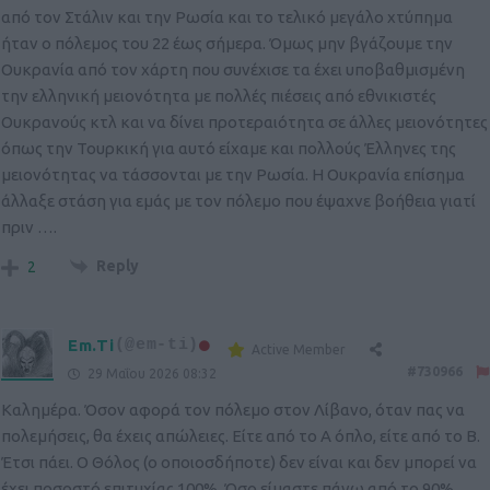
από τον Στάλιν και την Ρωσία και το τελικό μεγάλο χτύπημα
ήταν ο πόλεμος του 22 έως σήμερα. Όμως μην βγάζουμε την
Ουκρανία από τον χάρτη που συνέχισε τα έχει υποβαθμισμένη
την ελληνική μειονότητα με πολλές πιέσεις από εθνικιστές
Ουκρανούς κτλ και να δίνει προτεραιότητα σε άλλες μειονότητες
όπως την Τουρκική για αυτό είχαμε και πολλούς Έλληνες της
μειονότητας να τάσσονται με την Ρωσία. Η Ουκρανία επίσημα
άλλαξε στάση για εμάς με τον πόλεμο που έψαχνε βοήθεια γιατί
πριν ….
Reply
2
Em.Ti
(@em-ti)
Active Member
#730966
29 Μαΐου 2026 08:32
Καλημέρα. Όσον αφορά τον πόλεμο στον Λίβανο, όταν πας να
πολεμήσεις, θα έχεις απώλειες. Είτε από το Α όπλο, είτε από το Β.
Έτσι πάει. Ο Θόλος (ο οποιοσδήποτε) δεν είναι και δεν μπορεί να
έχει ποσοστό επιτυχίας 100%. Όσο είμαστε πάνω από το 90%,