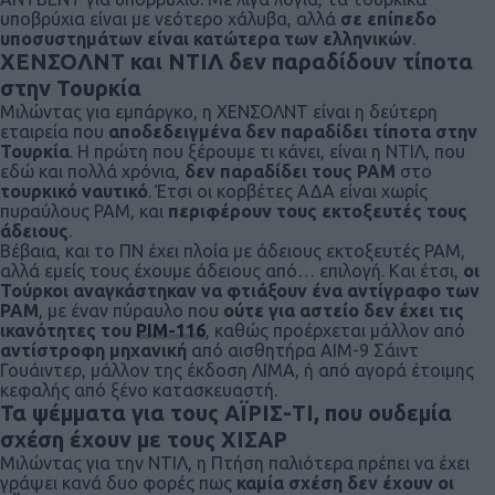
υποβρύχια είναι με νεότερο χάλυβα, αλλά
σε επίπεδο
υποσυστημάτων είναι κατώτερα των ελληνικών
.
ΧΕΝΣΟΛΝΤ και ΝΤΙΛ δεν παραδίδουν τίποτα
στην Τουρκία
Μιλώντας για εμπάργκο, η ΧΕΝΣΟΛΝΤ είναι η δεύτερη
εταιρεία που
αποδεδειγμένα δεν παραδίδει τίποτα στην
Τουρκία
. Η πρώτη που ξέρουμε τι κάνει, είναι η ΝΤΙΛ, που
εδώ και πολλά χρόνια,
δεν παραδίδει τους ΡΑΜ
στο
τουρκικό ναυτικό
. Έτσι οι κορβέτες ΑΔΑ είναι χωρίς
πυραύλους ΡΑΜ, και
περιφέρουν τους εκτοξευτές τους
άδειους
.
Βέβαια, και το ΠΝ έχει πλοία με άδειους εκτοξευτές ΡΑΜ,
αλλά εμείς τους έχουμε άδειους από… επιλογή. Και έτσι,
οι
Τούρκοι αναγκάστηκαν να φτιάξουν ένα αντίγραφο των
ΡΑΜ
, με έναν πύραυλο που
ούτε για αστείο δεν έχει τις
ικανότητες του
ΡΙΜ-116
, καθώς προέρχεται μάλλον από
αντίστροφη μηχανική
από αισθητήρα ΑΙΜ-9 Σάιντ
Γουάιντερ, μάλλον της έκδοση ΛΙΜΑ, ή από αγορά έτοιμης
κεφαλής από ξένο κατασκευαστή.
Τα ψέμματα για τους ΑΪΡΙΣ-ΤΙ, που ουδεμία
σχέση έχουν με τους ΧΙΣΑΡ
Μιλώντας για την ΝΤΙΛ, η Πτήση παλιότερα πρέπει να έχει
γράψει κανά δυο φορές πως
καμία σχέση δεν έχουν οι