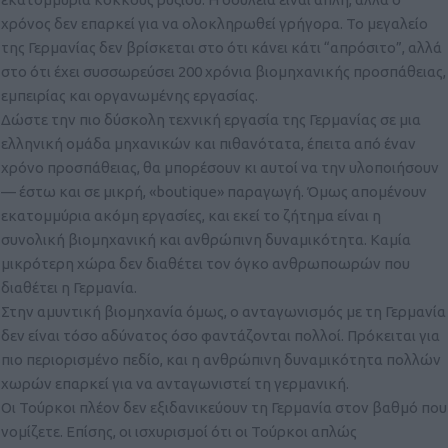
χρόνος δεν επαρκεί για να ολοκληρωθεί γρήγορα. Το μεγαλείο
της Γερμανίας δεν βρίσκεται στο ότι κάνει κάτι “απρόσιτο”, αλλά
στο ότι έχει συσσωρεύσει 200 χρόνια βιομηχανικής προσπάθειας,
εμπειρίας και οργανωμένης εργασίας.
Δώστε την πιο δύσκολη τεχνική εργασία της Γερμανίας σε μια
ελληνική ομάδα μηχανικών και πιθανότατα, έπειτα από έναν
χρόνο προσπάθειας, θα μπορέσουν κι αυτοί να την υλοποιήσουν
— έστω και σε μικρή, «boutique» παραγωγή. Όμως απομένουν
εκατομμύρια ακόμη εργασίες, και εκεί το ζήτημα είναι η
συνολική βιομηχανική και ανθρώπινη δυναμικότητα. Καμία
μικρότερη χώρα δεν διαθέτει τον όγκο ανθρωποωρών που
διαθέτει η Γερμανία.
Στην αμυντική βιομηχανία όμως, ο ανταγωνισμός με τη Γερμανία
δεν είναι τόσο αδύνατος όσο φαντάζονται πολλοί. Πρόκειται για
πιο περιορισμένο πεδίο, και η ανθρώπινη δυναμικότητα πολλών
χωρών επαρκεί για να ανταγωνιστεί τη γερμανική.
Οι Τούρκοι πλέον δεν εξιδανικεύουν τη Γερμανία στον βαθμό που
νομίζετε. Επίσης, οι ισχυρισμοί ότι οι Τούρκοι απλώς