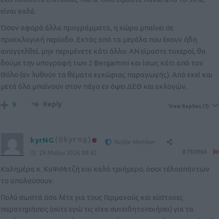
είναι καλά.
Όσον αφορά άλλα προγράμματα, η χώρα μπαίνει σε
προεκλογική περίοδο. Εκτός από τα μεγάλα που έχουν ήδη
αναγγελθεί, μην περιμένετε κάτι άλλο. ΑΝ είμαστε τυχεροί, θα
δούμε την υπογραφή των 2 Bergamini και ίσως κάτι από τον
Θόλο (αν λυθούν τα θέματα εγχώριας παραγωγής). Από εκεί και
μετά όλα μπαίνουν στον πάγο εν όψει ΔΕΘ και εκλογών.
Reply
9
View Replies
(1)
kyrNG
(@kyrng)
Noble Member
#730968
29 Μαΐου 2026 08:42
Καλημέρα κ. ΚαΨιΜιτζή και καλό τριήμερο, όσοι τέλοσπάντων
το απολαύσουν.
Πολύ σωστά όσα λέτε για τους Γερμανούς και εύστοχες
παρατηρήσεις (ούτε εγώ τις είχα συνειδητοποιήσει) για τα