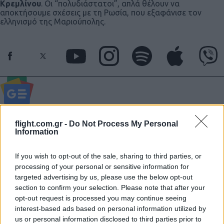
Κρεμλίνου
. Οι “πολυδιάστατοι”, απλά θέλουν να
αποκτήσουμε σχέσεις με τη Ρωσία, που εξαφάνισε τον
ελληνισμό της Μαριούπολης.
Ακολουθήστε το
ΠΤΗΣΗ
στο
Google News
και μάθετε πρώτοι όλες τις ειδήσεις.
flight.com.gr -
Do Not Process My Personal
Information
Τα άρθρα που δημοσιεύονται στο flight.com.gr εκφράζουν
τους συντάκτες τους κι όχι απαραίτητα τον ιστότοπο.
If you wish to opt-out of the sale, sharing to third parties, or
Απαγορεύεται η αναδημοσίευση χωρίς γραπτή έγκριση. Σε
processing of your personal or sensitive information for
αντίθετη περίπτωση θα λαμβάνονται νομικά μέτρα. Ο
targeted advertising by us, please use the below opt-out
ιστότοπος διατηρεί το δικαίωμα ελέγχου των σχολίων, τα
section to confirm your selection. Please note that after your
opt-out request is processed you may continue seeing
οποία εκφράζουν μόνο το συγγραφέα τους.
interest-based ads based on personal information utilized by
us or personal information disclosed to third parties prior to