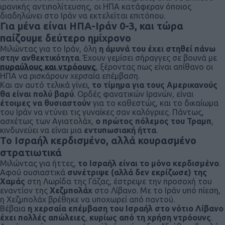
ιρανικής αντιπολίτευσης, οι ΗΠΑ κατάφεραν όποιος
διαδηλώνει στο Ιράν να εκτελείται επιτόπου.
Για μένα είναι ΗΠΑ-Ιράν 0-3, και τώρα
παίζουμε δεύτερο ημίχρονο
Μιλώντας για το Ιράν, όλη
η άμυνά του έχει στηθεί πάνω
στην ανθεκτικότητα
. Έχουν γεμίσει σήραγγες σε βουνά με
πυραύλους και ντρόουνς
, ξέροντας πως είναι απίθανο οι
ΗΠΑ να ρισκάρουν χερσαία επέμβαση.
Και αν αυτό τελικά γίνει,
το τίμημα για τους Αμερικανούς
θα είναι πολύ βαρύ
. Ορδές φανατικών Ιρανών, είναι
έτοιμες να θυσιαστούν
για το καθεστώς, και το δικαίωμα
του Ιράν να ντύνει τις γυναίκες σαν καλόγριες. Πάντως,
ασχέτως των Αγιατολάχ,
ο πρώτος πόλεμος του Τραμπ
,
κινδυνεύει να είναι μια
εντυπωσιακή ήττα
.
Το Ισραήλ κερδισμένο, αλλά κουρασμένο
στρατιωτικά
Μιλώντας για ήττες,
το Ισραήλ είναι το μόνο κερδισμένο
.
Αφού ουσιαστικά
συνέτριψε (αλλά δεν εκρίζωσε) της
Χαμάς
στη Λωρίδα της Γάζας, έστρεψε την προσοχή του
εναντίον της
Χεζμπολάχ
στο Λίβανο. Με το Ιράν υπό πίεση,
η Χεζμπολάχ βρέθηκε να υποχωρεί από παντού.
Βέβαια
η χερσαία επέμβαση του Ισραήλ στο νότιο Λίβανο
έχει πολλές απώλειες
,
κυρίως από τη χρήση ντρόουνς
.