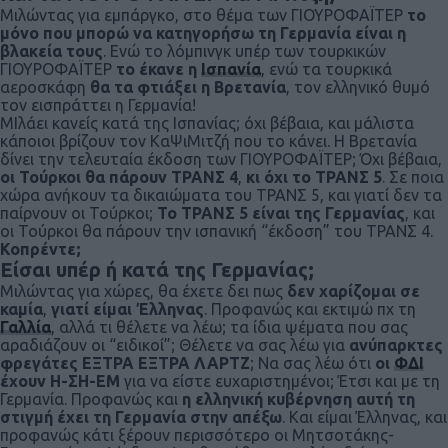
Μιλώντας για εμπάργκο, στο θέμα των ΓΙΟΥΡΟΦΑΪΤΕΡ
το
μόνο που μπορώ να κατηγορήσω τη Γερμανία είναι η
βλακεία τους
. Ενώ το λόμπινγκ υπέρ των τουρκικών
ΓΙΟΥΡΟΦΑΪΤΕΡ
το έκανε η
Ισπανία
, ενώ τα τουρκικά
αεροσκάφη
θα τα φτιάξει η Βρετανία
, τον ελληνικό θυμό
τον εισπράττει η Γερμανία!
ΜΙλάει κανείς κατά της Ισπανίας; όχι βέβαια, και μάλιστα
κάποιοι βρίζουν τον ΚαΨιΜιτζή που το κάνει. Η Βρετανία
δίνει την τελευταία έκδοση των ΓΙΟΥΡΟΦΑΪΤΕΡ; Όχι βέβαια,
οι Τούρκοι θα πάρουν ΤΡΑΝΣ 4
,
κι όχι το ΤΡΑΝΣ 5
. Σε ποια
χώρα ανήκουν τα δικαιώματα του ΤΡΑΝΣ 5, και γιατί δεν τα
παίρνουν οι Τούρκοι;
Το ΤΡΑΝΣ 5 είναι της Γερμανίας
, και
οι Τούρκοι θα πάρουν την ισπανική “έκδοση” του ΤΡΑΝΣ 4.
Κοπρέντε;
Είσαι υπέρ ή κατά της Γερμανίας;
Μιλώντας για χώρες, θα έχετε δει πως
δεν χαρίζομαι σε
καμία
,
γιατί είμαι Έλληνας
. Προφανώς και εκτιμώ πχ τη
Γαλλία
, αλλά τι θέλετε να λέω; τα ίδια ψέματα που σας
αραδιάζουν οι “ειδικοί”; Θέλετε να σας λέω για
ανύπαρκτες
φρεγάτες ΕΞΤΡΑ ΕΞΤΡΑ ΛΑΡΤΖ
; Να σας λέω ότι
οι
ΦΔΙ
έχουν Η-ΣΗ-ΕΜ
για να είστε ευχαριστημένοι; Έτσι και με τη
Γερμανία. Προφανώς και
η ελληνική κυβέρνηση αυτή τη
στιγμή έχει τη Γερμανία στην απέξω
. Και είμαι Έλληνας, και
προφανώς κάτι ξέρουν περισσότερο οι Μητσοτάκης-