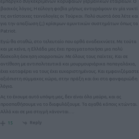
εμπάργκο συγκεκριμένων κορυφαίων γερμανικών εταιρειών. Ο
βασικός λόγος; Η εύλογη φοβία μήπως αντιγράψουν εν μία νυκτί
τις αντίστοιχες τεχνολογίες οι Τούρκοι. Πολύ σωστά όσα λέτε και
για την απαξίωση (;;;) κρίσιμων αμυντικών συστημάτων όπως τα
Patriot.
Εγώ θα σταθώ, στο τελευταίο που ορθά αναδεικνύετε. Με τούτα
και με κείνα, η Ελλάδα μας έχει πραγματοποιήσει μια πολύ
δύσκολη άσκηση ισορροπιών. Με όλους τους παίχτες. Και σε
αντίθεση με αντιπολιτευτικά και μουρμουριάρικα παπαγαλάκια,
έχει καταφέρει να τους έχει ευχαριστημένους. Και εμφανιζόμαστε
αξιόπιστη σύμμαχος χώρα, στην πράξη και όχι στα φανφαριώδη
λόγια.
Ας το έχουμε αυτό υπόψη μας, δεν είναι όλα μαύρα, και ας
προσπαθήσουμε να το διαφυλάξουμε. Τα αγαθά κόποις κτώνται.
Αλλά και σε μια στιγμή χάνονται….
Reply
15