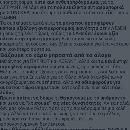
υποπρόγραμμα,
ούτε καν ανθυποπρόγραμμα
, για τα
ΑΣΤΡΑΝΤ. Μιλάμε για τα
πολύ ευέλικτα αντιαεροπορικά
με ΣΤΙΝΓΚΕΡ
, που έχουμε τοποθετήσει πάνω σε τζιπ τύπου
ΧΑΜΒΗ.
Τα συστήματα αυτά είναι
τα μόνα που προσφέρουν
κάποια αξιόλογη αντιαεροπορική ικανότητα
στην ΑΣΔΕΝ
(ή όπως τη λένε τώρα), καθώς
τα ΣΑ-8 δεν έχουν αξία
πλέον στην πρώτη γραμμή
. Ενώ έχουν μια πολύ καλή
καμερούλα, εντούτοις, δεν βλέπω σχεδίαση για ένα νεότερο
και ικανότερο σύστημα.
Βάζουμε το κάρο μπροστά από το άλογο
Μιλώντας για ΠΑΤΡΙΟΤ και ΑΣΡΑΝΤ, αλλά και
τα κενά στην
ισραηλινή αεράμυνα
προηγουμένως, προφανώς και δεν
θέλω να το παίξω έξυπνος ούτε να μειώσω τη δουλειά που
έχει γίνει στα Επιτελεία για το Θόλο. Αλλά όταν βλέπω να
αγοράζουμε νέα συστήματα, αλλά
να αδιαφορούμε για
αυτά που τώρα υπηρετούν
, καταλαβαίνω πως
κάτι πάει
λάθος
.
Πρώτα πρέπει να δούμε τι θα κάνουμε με τα υπάρχοντα
,
και μετά
να “χτίσουμε” τις νέες δυνατότητες
. Αν τα παλιά
δεν μας κάνουν πλέον, τότε ας τα πουλήσουμε σε μια καλή
τιμή. Αλλά να τα παρατάμε, χωρίς να κοιτάμε το μέλλον,
μόνο χρηστή διαχείριση των χρημάτων των
φορολογουμένων δεν λέγεται.
Δεν βλέπω εξέλιξη με τα περισσότερα ΡΑΦΑΛ