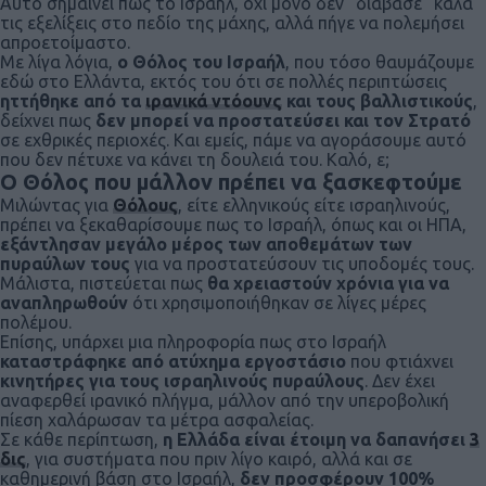
Αυτό σημαίνει πως το Ισραήλ, όχι μόνο δεν “διάβασε” καλά
τις εξελίξεις στο πεδίο της μάχης, αλλά πήγε να πολεμήσει
απροετοίμαστο.
Με λίγα λόγια,
ο Θόλος του Ισραήλ
, που τόσο θαυμάζουμε
εδώ στο Ελλάντα, εκτός του ότι σε πολλές περιπτώσεις
ηττήθηκε από τα
ιρανικά ντόουνς
και τους βαλλιστικούς
,
δείχνει πως
δεν μπορεί να προστατεύσει και τον Στρατό
σε εχθρικές περιοχές. Και εμείς, πάμε να αγοράσουμε αυτό
που δεν πέτυχε να κάνει τη δουλειά του. Καλό, ε;
Ο Θόλος που μάλλον πρέπει να ξασκεφτούμε
Μιλώντας για
Θόλους
, είτε ελληνικούς είτε ισραηλινούς,
πρέπει να ξεκαθαρίσουμε πως το Ισραήλ, όπως και οι ΗΠΑ,
εξάντλησαν μεγάλο μέρος των αποθεμάτων των
πυραύλων τους
για να προστατεύσουν τις υποδομές τους.
Μάλιστα, πιστεύεται πως
θα χρειαστούν χρόνια για να
αναπληρωθούν
ότι χρησιμοποιήθηκαν σε λίγες μέρες
πολέμου.
Επίσης, υπάρχει μια πληροφορία πως στο Ισραήλ
καταστράφηκε από ατύχημα εργοστάσιο
που φτιάχνει
κινητήρες για τους ισραηλινούς πυραύλους
. Δεν έχει
αναφερθεί ιρανικό πλήγμα, μάλλον από την υπεροβολική
πίεση χαλάρωσαν τα μέτρα ασφαλείας.
Σε κάθε περίπτωση,
η Ελλάδα είναι έτοιμη να δαπανήσει
3
δις
, για συστήματα που πριν λίγο καιρό, αλλά και σε
καθημερινή βάση στο Ισραήλ,
δεν προσφέρουν 100%