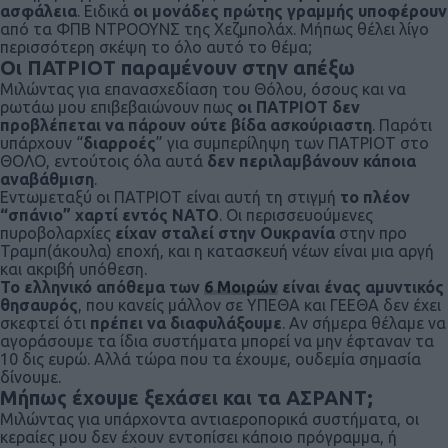
ασφάλεια
. Ειδικά
οι μονάδες πρώτης γραμμής υποφέρουν
από τα ΦΠΒ ΝΤΡΟΟΥΝΣ της Χεζμπολάχ. Μήπως θέλει λίγο
περισσότερη σκέψη το όλο αυτό το θέμα;
Οι ΠΑΤΡΙΟΤ παραμένουν στην απέξω
Μιλώντας για επανασχεδίαση του Θόλου, όσους και να
ρωτάω μου επιβεβαιώνουν πως
οι ΠΑΤΡΙΟΤ δεν
προβλέπεται να πάρουν ούτε βίδα ασκούριαστη
. Παρότι
υπάρχουν “
διαρροές
” για συμπερίληψη των ΠΑΤΡΙΟΤ στο
ΘΟΛΟ, εντούτοις όλα αυτά
δεν περιλαμβάνουν κάποια
αναβάθμιση
.
Εντωμεταξύ οι ΠΑΤΡΙΟΤ είναι αυτή τη στιγμή
το πλέον
“σπάνιο” χαρτί εντός ΝΑΤΟ
. Οι περισσευούμενες
πυροβολαρχίες
είχαν σταλεί στην Ουκρανία
στην προ
Τραμπ(άκουλα) εποχή, και η κατασκευή νέων είναι μια αργή
και ακριβή υπόθεση.
Το ελληνικό απόθεμα των
6 Μοιρών
είναι ένας αμυντικός
θησαυρός
, που κανείς μάλλον σε ΥΠΕΘΑ και ΓΕΕΘΑ δεν έχει
σκεφτεί ότι
πρέπει να διαφυλάξουμε
. Αν σήμερα θέλαμε να
αγοράσουμε τα ίδια συστήματα μπορεί να μην έφταναν τα
10 δις ευρώ. Αλλά τώρα που τα έχουμε, ουδεμία σημασία
δίνουμε.
Μήπως έχουμε ξεχάσει και τα ΑΣΡΑΝΤ;
Μιλώντας για υπάρχοντα αντιαεροπορικά συστήματα, οι
κεραίες μου δεν έχουν εντοπίσει κάποιο πρόγραμμα, ή