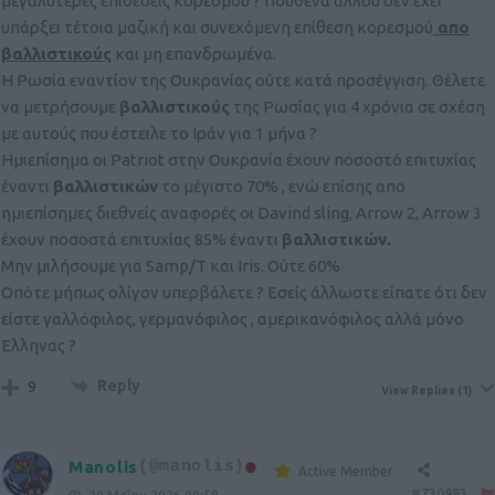
μεγαλύτερες επιθέσεις κορεσμού ? Πουθενά αλλού δεν έχει
υπάρξει τέτοια μαζική και συνεχόμενη επίθεση κορεσμού
απο
βαλλιστικούς
και μη επανδρωμένα.
Η Ρωσία εναντίον της Ουκρανίας ούτε κατά προσέγγιση. Θέλετε
να μετρήσουμε
βαλλιστικούς
της Ρωσίας για 4 χρόνια σε σχέση
με αυτούς που έστειλε το Ιράν για 1 μήνα ?
Ημιεπίσημα οι Patriot στην Ουκρανία έχουν ποσοστό επιτυχίας
έναντι
βαλλιστικών
το μέγιστο 70% , ενώ επίσης απο
ημιεπίσημες διεθνείς αναφορές οι Davind sling, Arrow 2, Arrow 3
έχουν ποσοστά επιτυχίας 85% έναντι
βαλλιστικών.
Μην μιλήσουμε για Samp/T και Iris. Ούτε 60%
Οπότε μήπως ολίγον υπερβάλετε ? Εσείς άλλωστε είπατε ότι δεν
είστε γαλλόφιλος, γερμανόφιλος , αμερικανόφιλος αλλά μόνο
Ελληνας ?
Reply
9
View Replies
(1)
Manolis
(@manolis)
Active Member
#730993