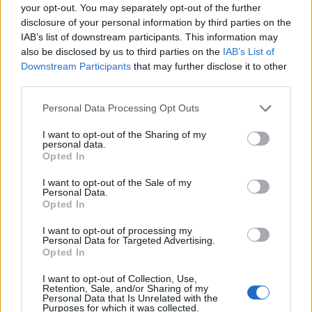
your opt-out. You may separately opt-out of the further
disclosure of your personal information by third parties on the
IAB’s list of downstream participants. This information may
also be disclosed by us to third parties on the
IAB’s List of
Downstream Participants
that may further disclose it to other
third parties.
Please note that this website/app uses one or more Google
Personal Data Processing Opt Outs
services and may gather and store information including but
not limited to your visit or usage behaviour. You may click to
I want to opt-out of the Sharing of my
personal data.
grant or deny consent to Google and its third-party tags to
Opted In
use your data for below specified purposes in below Google
consent section.
I want to opt-out of the Sale of my
Personal Data.
Opted In
I want to opt-out of processing my
Personal Data for Targeted Advertising.
Login
Opted In
I want to opt-out of Collection, Use,
Please login to comment
Retention, Sale, and/or Sharing of my
Personal Data that Is Unrelated with the
Purposes for which it was collected.