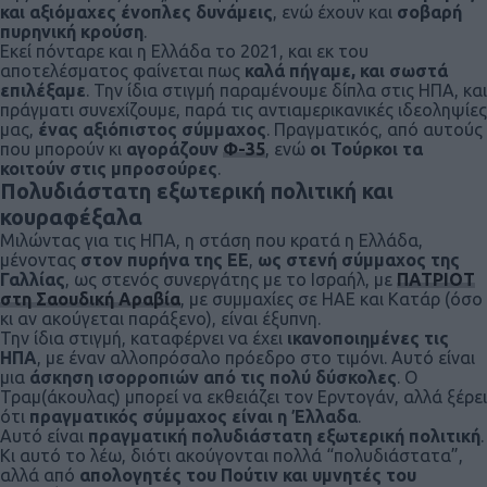
και αξιόμαχες ένοπλες δυνάμεις
, ενώ έχουν και
σοβαρή
πυρηνική κρούση
.
Εκεί πόνταρε και η Ελλάδα το 2021, και εκ του
αποτελέσματος φαίνεται πως
καλά πήγαμε, και σωστά
επιλέξαμε
. Την ίδια στιγμή παραμένουμε δίπλα στις ΗΠΑ, και
πράγματι συνεχίζουμε, παρά τις αντιαμερικανικές ιδεοληψίες
μας,
ένας αξιόπιστος σύμμαχος
. Πραγματικός, από αυτούς
που μπορούν κι
αγοράζουν
Φ-35
, ενώ
οι Τούρκοι τα
κοιτούν στις μπροσούρες
.
Πολυδιάστατη εξωτερική πολιτική και
κουραφέξαλα
Μιλώντας για τις ΗΠΑ, η στάση που κρατά η Ελλάδα,
μένοντας
στον πυρήνα της ΕΕ
,
ως στενή σύμμαχος της
Γαλλίας
, ως στενός συνεργάτης με το Ισραήλ, με
ΠΑΤΡΙΟΤ
στη Σαουδική Αραβία
, με συμμαχίες σε ΗΑΕ και Κατάρ (όσο
κι αν ακούγεται παράξενο), είναι έξυπνη.
Την ίδια στιγμή, καταφέρνει να έχει
ικανοποιημένες τις
ΗΠΑ
, με έναν αλλοπρόσαλο πρόεδρο στο τιμόνι. Αυτό είναι
μια
άσκηση ισορροπιών από τις πολύ δύσκολες
. Ο
Τραμ(άκουλας) μπορεί να εκθειάζει τον Ερντογάν, αλλά ξέρει
ότι
πραγματικός σύμμαχος είναι η Έλλαδα
.
Αυτό είναι
πραγματική πολυδιάστατη εξωτερική πολιτική
.
Κι αυτό το λέω, διότι ακούγονται πολλά “πολυδιάστατα”,
αλλά από
απολογητές του Πούτιν και υμνητές του