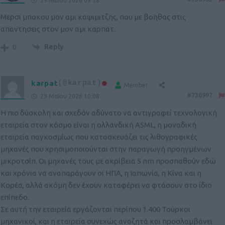
29 Μαΐου 2026 09:58
Μερσι μποκου μον αμι καψιμιτζης, που με βοηθας στις
απαντησεις στον μον αμι καρπατ.
Reply
0
karpat
(@karpat)
Member
#730997
29 Μαΐου 2026 10:08
Η πιο δύσκολη και σχεδόν αδύνατο να αντιγραφεί τεχνολογική
εταιρεία στον κόσμο είναι η ολλανδική ASML, η μοναδική
εταιρεία παγκοσμίως που κατασκευάζει τις λιθογραφικές
μηχανές που χρησιμοποιούνται στην παραγωγή προηγμένων
μικροτσίπ. Οι μηχανές τους με ακρίβεια 5 nm προσπαθούν εδώ
και χρόνια να αναπαράγουν οι ΗΠΑ, η Ιαπωνία, η Κίνα και η
Κορέα, αλλά ακόμη δεν έχουν καταφέρει να φτάσουν στο ίδιο
επίπεδο.
Σε αυτή την εταιρεία εργάζονται περίπου 1.400 Τούρκοι
μηχανικοί, και η εταιρεία συνεχώς αναζητά και προσλαμβάνει