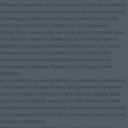
Τούρκους μηχανικούς μέσω του
LinkedIn
. Η Τουρκία έχει αρχίσει
πλέον να λειτουργεί για την Ευρώπη σαν μια τεράστια δεξαμενή
εξειδικευμένου ανθρώπινου δυναμικού, σχεδόν όπως η Ινδία
στον τομέα των λευκών κολάρων και των μηχανικών.
Σήμερα στην Τουρκία υπάρχουν τόσοι φοιτητές πανεπιστημίων
όσο περίπου ο συνολικός πληθυσμός της Ελλάδας. Επιπλέον,
περίπου 2 εκατομμύρια άνθρωποι επισκέπτονται την Τουρκία
κάθε χρόνο για ιατρικό τουρισμό. Αυτοί οι άνθρωποι δεν
έρχονται μόνο για θερμές πηγές ή διακοπές· έρχονται για
χειρουργικές επεμβάσεις, θεραπείες και σοβαρές ιατρικές
υπηρεσίες.
Δεν τα λέω αυτά για να υπερβάλλω ή να προκαλέσω εντυπώσεις.
Το λέω επειδή η Τουρκία διαθέτει πραγματικά πολύ ισχυρό και
ποιοτικό ανθρώπινο δυναμικό, και θα ήθελα οι Έλληνες φίλοι
μου να το αντιληφθούν. Σήμερα είναι πλέον δύσκολο να βρεις
μεγάλη ευρωπαϊκή εταιρεία χωρίς Τούρκους μηχανικούς. Ακόμη
και στη Γερμανία δύσκολα θα βρεις νοσοκομείο χωρίς Τούρκους
γιατρούς ή νοσηλευτές.