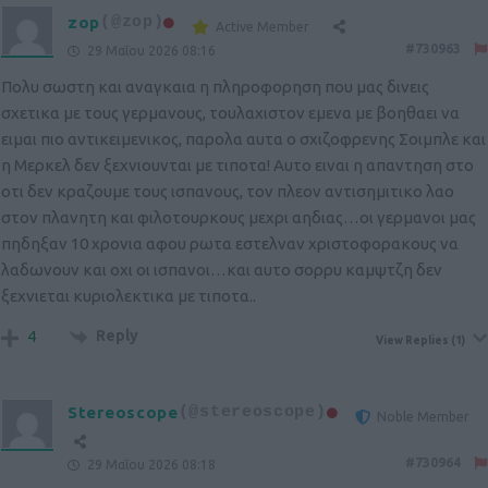
zop
(@zop)
Active Member
#730963
29 Μαΐου 2026 08:16
Πολυ σωστη και αναγκαια η πληροφορηση που μας δινεις
σχετικα με τους γερμανους, τουλαχιστον εμενα με βοηθαει να
ειμαι πιο αντικειμενικος, παρολα αυτα ο σχιζοφρενης Σοιμπλε και
η Μερκελ δεν ξεχνιουνται με τιποτα! Αυτο ειναι η απαντηση στο
οτι δεν κραζουμε τους ισπανους, τον πλεον αντισημιτικο λαο
στον πλανητη και φιλοτουρκους μεχρι αηδιας…οι γερμανοι μας
πηδηξαν 10 χρονια αφου ρωτα εστελναν χριστοφορακους να
λαδωνουν και οχι οι ισπανοι…και αυτο σορρυ καμψτζη δεν
ξεχνιεται κυριολεκτικα με τιποτα..
Reply
4
View Replies
(1)
Stereoscope
(@stereoscope)
Noble Member
#730964
29 Μαΐου 2026 08:18