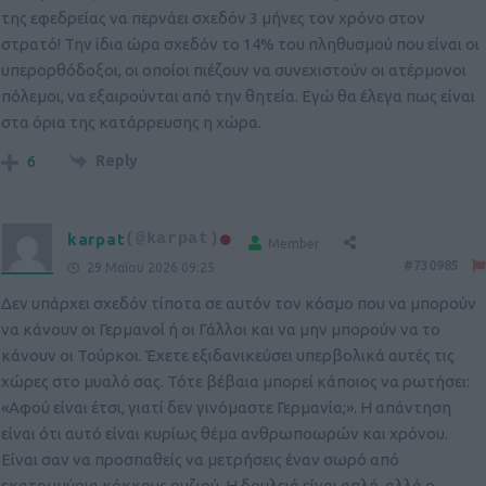
της εφεδρείας να περνάει σχεδόν 3 μήνες τον χρόνο στον
στρατό! Την ίδια ώρα σχεδόν το 14% του πληθυσμού που είναι οι
υπερορθόδοξοι, οι οποίοι πιέζουν να συνεχιστούν οι ατέρμονοι
πόλεμοι, να εξαιρούνται από την θητεία. Εγώ θα έλεγα πως είναι
στα όρια της κατάρρευσης η χώρα.
Reply
6
karpat
(@karpat)
Member
#730985
29 Μαΐου 2026 09:25
Δεν υπάρχει σχεδόν τίποτα σε αυτόν τον κόσμο που να μπορούν
να κάνουν οι Γερμανοί ή οι Γάλλοι και να μην μπορούν να το
κάνουν οι Τούρκοι. Έχετε εξιδανικεύσει υπερβολικά αυτές τις
χώρες στο μυαλό σας. Τότε βέβαια μπορεί κάποιος να ρωτήσει:
«Αφού είναι έτσι, γιατί δεν γινόμαστε Γερμανία;». Η απάντηση
είναι ότι αυτό είναι κυρίως θέμα ανθρωποωρών και χρόνου.
Είναι σαν να προσπαθείς να μετρήσεις έναν σωρό από
εκατομμύρια κόκκους ρυζιού. Η δουλειά είναι απλή, αλλά ο